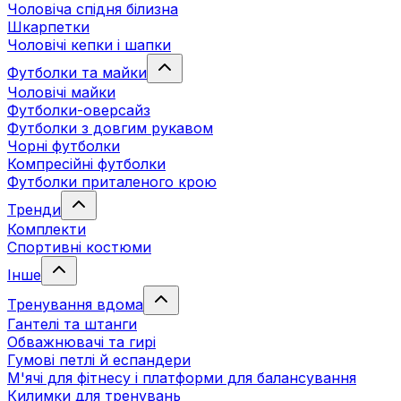
Чоловіча спідня білизна
Шкарпетки
Чоловічі кепки і шапки
Футболки та майки
Чоловічі майки
Футболки-оверсайз
Футболки з довгим рукавом
Чорні футболки
Компресійні футболки
Футболки приталеного крою
Тренди
Комплекти
Спортивні костюми
Інше
Тренування вдома
Гантелі та штанги
Обважнювачі та гирі
Гумові петлі й еспандери
М'ячі для фітнесу і платформи для балансування
Килимки для тренувань