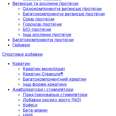
Веганські та рослинні протеїни
Однокомпонентні веганські протеїни
Багатокомпонентні веганські протеїни
Cоєві протеїни
Горохові протеїни
БІО-протеїни
Інші рослинні протеїни
Багатокомпонентні протеїни
Гейнери
Спортивні добавки
Креатин
Креатин моногідрат
Креатин Creapure®
Багатокомпонентний креатин
Інші форми креатину
Анаболізатори і стимулятори
Предтренувальні стимулятори
Добавки оксиду азоту (NO)
Кофеїн
Бета-аланін
HMB