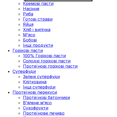
Кремові пасти
Насіння
Риба
Готові страви
Яйця
Хліб і випічка
М'ясо
Бобові
Інші продукти
Горіхові пасти
100% Горіхові пасти
Солодкі горіхові пасти
Протеїнові горіхові пасти
Суперфуди
Зелені суперфуди
Клітковина
Інші суперфуди
Протеїнові перекуси
Протеїнові батончики
В'ялене м'ясо
Сухофрукти
Протеїнове печиво