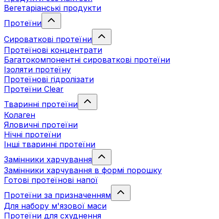
Вегетаріанські продукти
Протеїни
Сироваткові протеїни
Протеїнові концентрати
Багатокомпонентні сироваткові протеїни
Ізоляти протеїну
Протеїнові гідролізати
Протеїни Clear
Тваринні протеїни
Колаген
Яловичні протеїни
Нічні протеїни
Інші тваринні протеїни
Замінники харчування
Замінники харчування в формі порошку
Готові протеїнові напої
Протеїни за призначенням
Для набору м'язової маси
Протеїни для схуднення