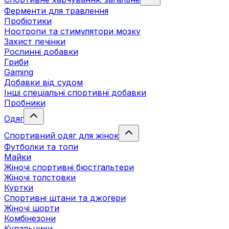
Ферменти для травлення
Пробіотики
Ноотропи та стимулятори мозку
Захист печінки
Рослинні добавки
Гриби
Gaming
Добавки від судом
Інші спеціальні спортивні добавки
Пробники
Одяг
Спортивний одяг для жінок
Футболки та топи
Майки
Жіночі спортивні бюстгальтери
Жіночі толстовки
Куртки
Спортивні штани та джогери
Жіночі шорти
Комбінезони
Купальники