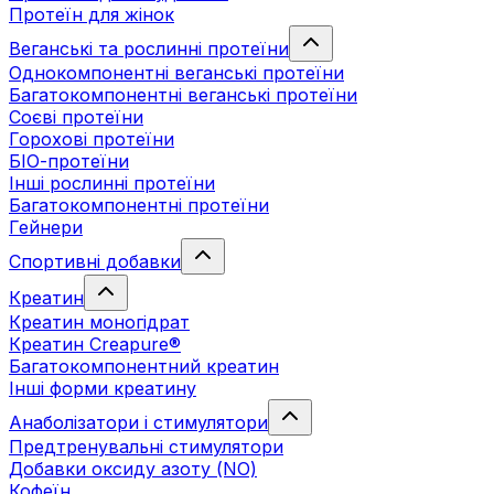
Протеїн для жінок
Веганські та рослинні протеїни
Однокомпонентні веганські протеїни
Багатокомпонентні веганські протеїни
Cоєві протеїни
Горохові протеїни
БІО-протеїни
Інші рослинні протеїни
Багатокомпонентні протеїни
Гейнери
Спортивні добавки
Креатин
Креатин моногідрат
Креатин Creapure®
Багатокомпонентний креатин
Інші форми креатину
Анаболізатори і стимулятори
Предтренувальні стимулятори
Добавки оксиду азоту (NO)
Кофеїн