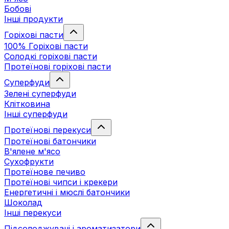
Бобові
Інші продукти
Горіхові пасти
100% Горіхові пасти
Солодкі горіхові пасти
Протеїнові горіхові пасти
Суперфуди
Зелені суперфуди
Клітковина
Інші суперфуди
Протеїнові перекуси
Протеїнові батончики
В'ялене м'ясо
Сухофрукти
Протеїнове печиво
Протеїнові чипси і крекери
Енергетичні і мюслі батончики
Шоколад
Інші перекуси
Підсолоджувачі і ароматизатори