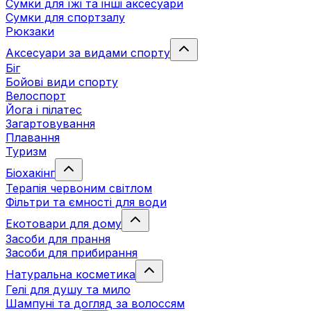
Сумки для їжі та інші аксесуари
Сумки для спортзалу
Рюкзаки
Аксесуари за видами спорту
Біг
Бойові види спорту
Велоспорт
Йога і пілатес
Загартовування
Плавання
Туризм
Біохакінг
Терапія червоним світлом
Фільтри та ємності для води
Екотовари для дому
Засоби для прання
Засоби для прибирання
Натуральна косметика
Гелі для душу та мило
Шампуні та догляд за волоссям