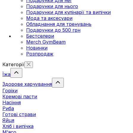
Подарунки для неї
Подарунки для нього
Подарунки для кулінарії та випічки
Мода та аксесуари
Обладнання для тренувань
Подарунки до 500 грн
Бестселери
Merch GymBeam
Новинки
Розпродаж
Категорії
Їжа
Здорове харчування
Горіхи
Кремові пасти
Насіння
Риба
Готові страви
Яйця
Хліб і випічка
М'ясо