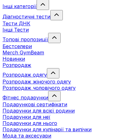
Інші категорії
Діагностичні тести
Тести ДНК
Інші Тести
Топові пропозиції
Бестселери
Merch GymBeam
Новинки
Розпродаж
Розпродаж одягу
Розпродаж жіночого одягу
Розпродаж чоловічого одягу
Фітнес подарунки
Подарункові сертифікати
Подарунки для всієї родини
Подарунки для неї
Подарунки для нього
Подарунки для кулінарії та випічки
Мода та аксесуари