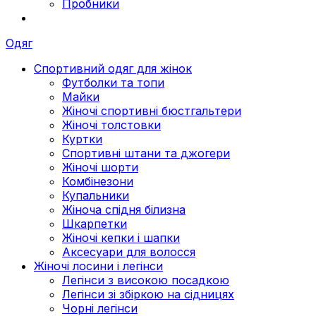
Пробники
Одяг
Спортивний одяг для жінок
Футболки та топи
Майки
Жіночі спортивні бюстгальтери
Жіночі толстовки
Куртки
Спортивні штани та джогери
Жіночі шорти
Комбінезони
Купальники
Жіноча спідня білизна
Шкарпетки
Жіночі кепки і шапки
Аксесуари для волосся
Жіночі лосини і легінси
Легінси з високою посадкою
Легінси зі збіркою на сідницях
Чорні легінси