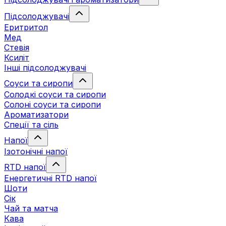
Підсолоджувачі
Еритритол
Мед
Стевія
Ксиліт
Інші підсолоджувачі
Соуси та сиропи
Солодкі соуси та сиропи
Солоні соуси та сиропи
Ароматизатори
Спеції та сіль
Напої
Ізотонічні напої
RTD напої
Енергетичні RTD напої
Шоти
Сік
Чай та матча
Кава