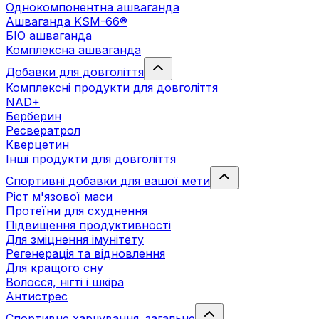
Однокомпонентна ашваганда
Ашваганда KSM-66®
БІО ашваганда
Комплексна ашваганда
Добавки для довголіття
Комплексні продукти для довголіття
NAD+
Берберин
Ресвератрол
Кверцетин
Інші продукти для довголіття
Спортивні добавки для вашої мети
Ріст м'язової маси
Протеїни для схуднення
Підвищення продуктивності
Для зміцнення імунітету
Регенерація та відновлення
Для кращого сну
Волосся, нігті і шкіра
Антистрес
Спортивне харчування. загальне