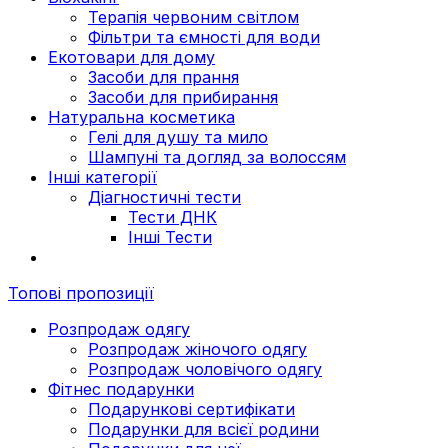
Терапія червоним світлом
Фільтри та ємності для води
Екотовари для дому
Засоби для прання
Засоби для прибирання
Натуральна косметика
Гелі для душу та мило
Шампуні та догляд за волоссям
Інші категорії
Діагностичні тести
Тести ДНК
Інші Тести
Топові пропозиції
Розпродаж одягу
Розпродаж жіночого одягу
Розпродаж чоловічого одягу
Фітнес подарунки
Подарункові сертифікати
Подарунки для всієї родини