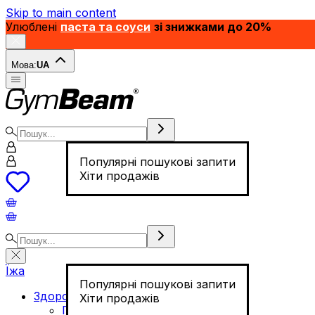
Skip to main content
Улюблені
паста та соуси
зі знижками до 20%
Мова:
UA
Популярні пошукові запити
Хіти продажів
Їжа
Популярні пошукові запити
Здорове харчування
Хіти продажів
Горіхи