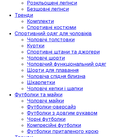
Розкльошені легінси
Безшовні легінси
Тренди
Комплекти
Спортивні костюми
Спортивний одяг для чоловіків
Чоловічі толстовки
Куртки
Спортивні штани та джогери
Чоловічі шорти
Чоловічий функціональний одяг
Шорти для плавання
Чоловіча спідня білизна
Шкарпетки
Чоловічі кепки і шапки
Футболки та майки
Чоловічі майки
Футболки-оверсайз
Футболки з довгим рукавом
Чорні футболки
Компресійні футболки
Футболки приталеного крою