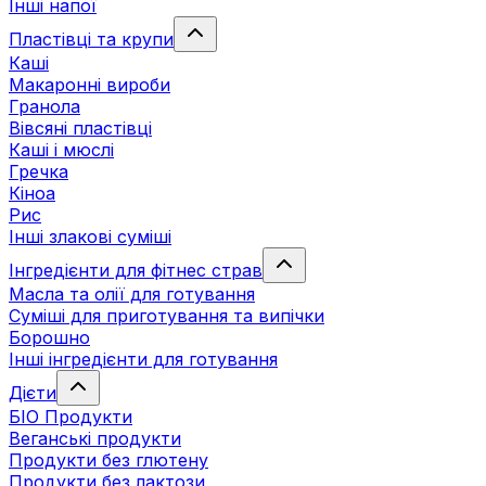
Інші напої
Пластівці та крупи
Каші
Макаронні вироби
Гранола
Вівсяні пластівці
Каші і мюслі
Гречка
Кіноа
Рис
Інші злакові суміші
Інгредієнти для фітнес страв
Масла та олії для готування
Суміші для приготування та випічки
Борошно
Інші інгредієнти для готування
Дієти
БІО Продукти
Веганські продукти
Продукти без глютену
Продукти без лактози