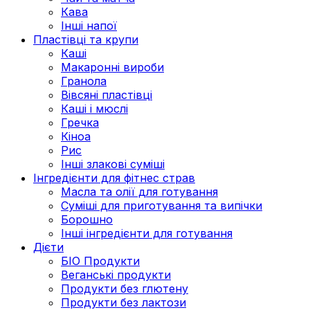
Кава
Інші напої
Пластівці та крупи
Каші
Макаронні вироби
Гранола
Вівсяні пластівці
Каші і мюслі
Гречка
Кіноа
Рис
Інші злакові суміші
Інгредієнти для фітнес страв
Масла та олії для готування
Суміші для приготування та випічки
Борошно
Інші інгредієнти для готування
Дієти
БІО Продукти
Веганські продукти
Продукти без глютену
Продукти без лактози