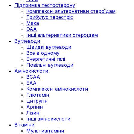
Підтримка тестостерону
Комплексні альтернативи стероїдам
Трибулус терестріс
Мака
DAA
Інші альтернативи стероїдам
Вуглеводи
Швидкі вуглеводи
Все в одному
Енергетичні гелі
Повільні вуглеводи
Амінокислоти
BCAA
EAA
Комплексні амінокислоти
Глютамін
Цитрулін
Аргінін
Лізин
Інші амінокислоти
Вітаміни
Мультивітаміни