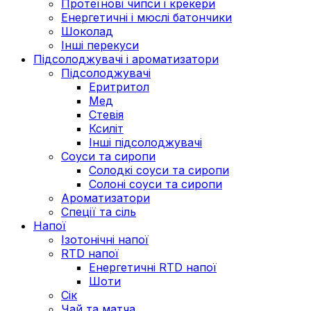
Протеїнові чипси і крекери
Енергетичні і мюслі батончики
Шоколад
Інші перекуси
Підсолоджувачі і ароматизатори
Підсолоджувачі
Еритритол
Мед
Стевія
Ксиліт
Інші підсолоджувачі
Соуси та сиропи
Солодкі соуси та сиропи
Солоні соуси та сиропи
Ароматизатори
Спеції та сіль
Напої
Ізотонічні напої
RTD напої
Енергетичні RTD напої
Шоти
Сік
Чай та матча