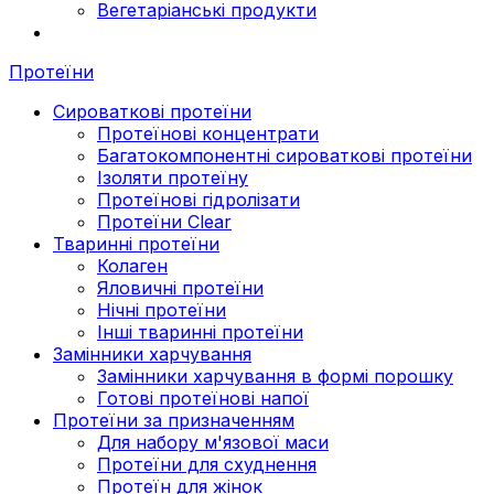
Вегетаріанські продукти
Протеїни
Сироваткові протеїни
Протеїнові концентрати
Багатокомпонентні сироваткові протеїни
Ізоляти протеїну
Протеїнові гідролізати
Протеїни Clear
Тваринні протеїни
Колаген
Яловичні протеїни
Нічні протеїни
Інші тваринні протеїни
Замінники харчування
Замінники харчування в формі порошку
Готові протеїнові напої
Протеїни за призначенням
Для набору м'язової маси
Протеїни для схуднення
Протеїн для жінок