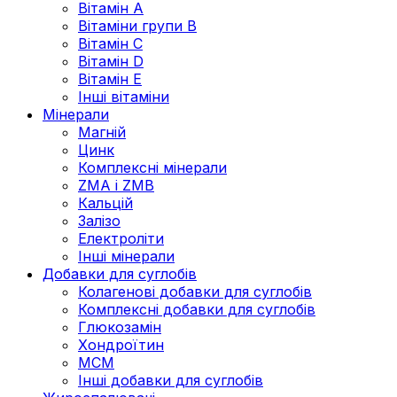
Вітамін А
Вітаміни групи В
Вітамін C
Вітамін D
Вітамін Е
Інші вітаміни
Мінерали
Магній
Цинк
Комплексні мінерали
ZMA і ZMB
Кальцій
Залізо
Електроліти
Інші мінерали
Добавки для суглобів
Колагенові добавки для суглобів
Комплексні добавки для суглобів
Глюкозамін
Хондроїтин
МСМ
Інші добавки для суглобів