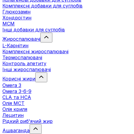
Комплексні добавки для суглобів
Глюкозамін
Хондроїтин
МСМ
Інші добавки для суглобів
Жироспалювачі
L-Карнітин
Комплексні жироспалювачі
Термоспалювачі
Контроль апетиту
Інші жироспалювачі
Корисні жири
Омега 3
Омега 3-6-9
CLA та HCA
Олія МСТ
Олія криля
Лецитин
Рідкий риб'ячий жир
Ашваганда