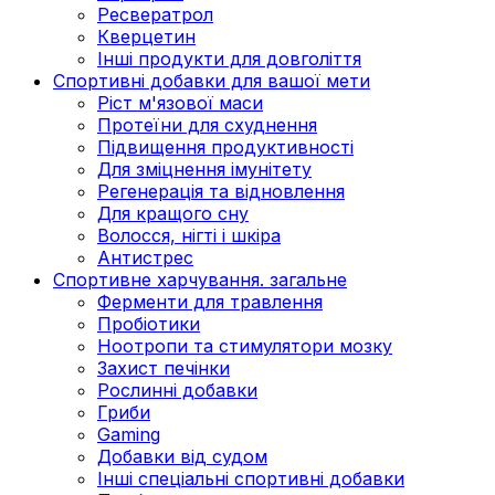
Ресвератрол
Кверцетин
Інші продукти для довголіття
Спортивні добавки для вашої мети
Ріст м'язової маси
Протеїни для схуднення
Підвищення продуктивності
Для зміцнення імунітету
Регенерація та відновлення
Для кращого сну
Волосся, нігті і шкіра
Антистрес
Спортивне харчування. загальне
Ферменти для травлення
Пробіотики
Ноотропи та стимулятори мозку
Захист печінки
Рослинні добавки
Гриби
Gaming
Добавки від судом
Інші спеціальні спортивні добавки