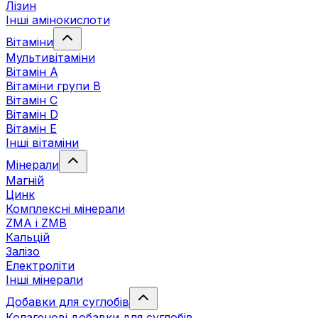
Лізин
Інші амінокислоти
Вітаміни
Мультивітаміни
Вітамін А
Вітаміни групи В
Вітамін C
Вітамін D
Вітамін Е
Інші вітаміни
Мінерали
Магній
Цинк
Комплексні мінерали
ZMA і ZMB
Кальцій
Залізо
Електроліти
Інші мінерали
Добавки для суглобів
Колагенові добавки для суглобів