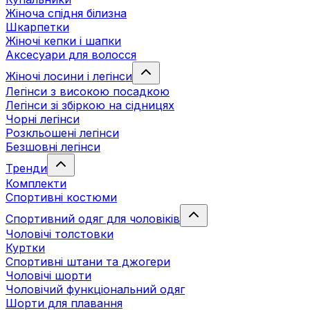
Жіноча спідня білизна
Шкарпетки
Жіночі кепки і шапки
Аксесуари для волосся
Жіночі лосини і легінси
Легінси з високою посадкою
Легінси зі збіркою на сідницях
Чорні легінси
Розкльошені легінси
Безшовні легінси
Тренди
Комплекти
Спортивні костюми
Спортивний одяг для чоловіків
Чоловічі толстовки
Куртки
Спортивні штани та джогери
Чоловічі шорти
Чоловічий функціональний одяг
Шорти для плавання