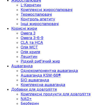
Жироспалювачі
L-Карнітин
Комплексні жироспалювачі
Термоспалювачі
Контроль апетиту
Інші жироспалювачі
Корисні жири
Омега 3
Омега 3-6-9
CLA та HCA
Олія МСТ
Олія криля
Лецитин
Рідкий риб'ячий жир
Ашваганда
Однокомпонентна ашваганда
Ашваганда KSM-66®
БІО ашваганда
Комплексна ашваганда
Добавки для довголіття
Комплексні продукти для довголіття
NAD+
Берберин