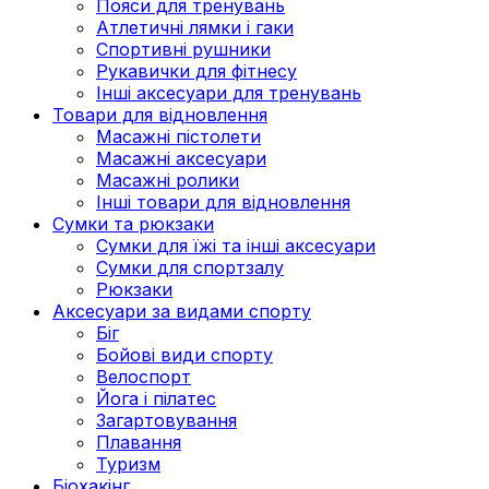
Пояси для тренувань
Атлетичні лямки і гаки
Спортивні рушники
Рукавички для фітнесу
Інші аксесуари для тренувань
Товари для відновлення
Масажні пістолети
Масажні аксесуари
Масажні ролики
Інші товари для відновлення
Сумки та рюкзаки
Сумки для їжі та інші аксесуари
Сумки для спортзалу
Рюкзаки
Аксесуари за видами спорту
Біг
Бойові види спорту
Велоспорт
Йога і пілатес
Загартовування
Плавання
Туризм
Біохакінг