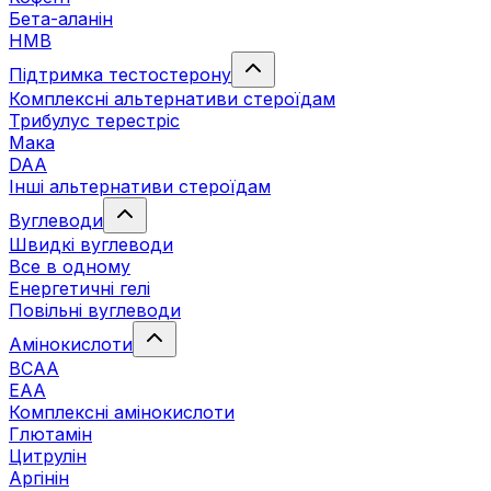
Бета-аланін
HMB
Підтримка тестостерону
Комплексні альтернативи стероїдам
Трибулус терестріс
Мака
DAA
Інші альтернативи стероїдам
Вуглеводи
Швидкі вуглеводи
Все в одному
Енергетичні гелі
Повільні вуглеводи
Амінокислоти
BCAA
EAA
Комплексні амінокислоти
Глютамін
Цитрулін
Аргінін