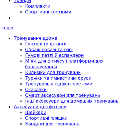
Тренди
Комплекти
Спортивні костюми
Інше
Тренування вдома
Гантелі та штанги
Обважнювачі та гирі
Гумові петлі й еспандери
М'ячі для фітнесу і платформи для
балансування
Килимки для тренувань
Турніки та гімнастичні бруси
Тренувальні підвісні системи
Скакалки
Смарт аксесуари для тренувань
Інші аксесуари для домашніх тренувань
Аксесуари для фітнесу
Шейкери
Спортивні пляшки
Бандажі для тренувань