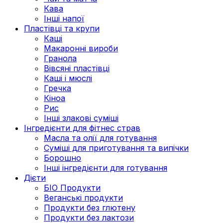
Кава
Інші напої
Пластівці та крупи
Каші
Макаронні вироби
Гранола
Вівсяні пластівці
Каші і мюслі
Гречка
Кіноа
Рис
Інші злакові суміші
Інгредієнти для фітнес страв
Масла та олії для готування
Суміші для приготування та випічки
Борошно
Інші інгредієнти для готування
Дієти
БІО Продукти
Веганські продукти
Продукти без глютену
Продукти без лактози