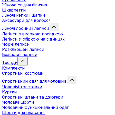
Жіноча спідня білизна
Шкарпетки
Жіночі кепки і шапки
Аксесуари для волосся
Жіночі лосини і легінси
Легінси з високою посадкою
Легінси зі збіркою на сідницях
Чорні легінси
Розкльошені легінси
Безшовні легінси
Тренди
Комплекти
Спортивні костюми
Спортивний одяг для чоловіків
Чоловічі толстовки
Куртки
Спортивні штани та джогери
Чоловічі шорти
Чоловічий функціональний одяг
Шорти для плавання