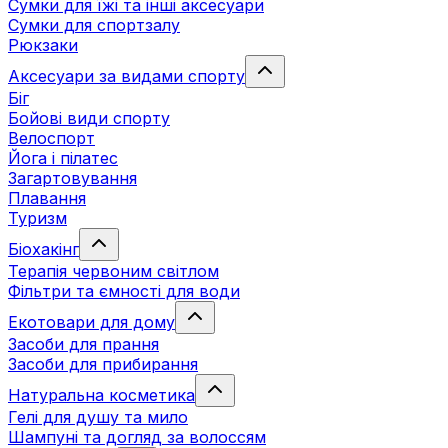
Сумки для їжі та інші аксесуари
Сумки для спортзалу
Рюкзаки
Аксесуари за видами спорту
Біг
Бойові види спорту
Велоспорт
Йога і пілатес
Загартовування
Плавання
Туризм
Біохакінг
Терапія червоним світлом
Фільтри та ємності для води
Екотовари для дому
Засоби для прання
Засоби для прибирання
Натуральна косметика
Гелі для душу та мило
Шампуні та догляд за волоссям