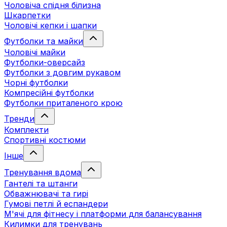
Чоловіча спідня білизна
Шкарпетки
Чоловічі кепки і шапки
Футболки та майки
Чоловічі майки
Футболки-оверсайз
Футболки з довгим рукавом
Чорні футболки
Компресійні футболки
Футболки приталеного крою
Тренди
Комплекти
Спортивні костюми
Інше
Тренування вдома
Гантелі та штанги
Обважнювачі та гирі
Гумові петлі й еспандери
М'ячі для фітнесу і платформи для балансування
Килимки для тренувань