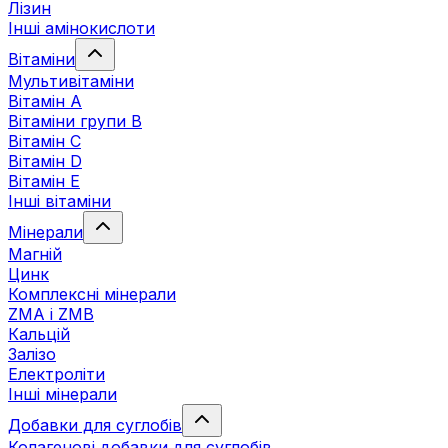
Лізин
Інші амінокислоти
Вітаміни
Мультивітаміни
Вітамін А
Вітаміни групи В
Вітамін C
Вітамін D
Вітамін Е
Інші вітаміни
Мінерали
Магній
Цинк
Комплексні мінерали
ZMA і ZMB
Кальцій
Залізо
Електроліти
Інші мінерали
Добавки для суглобів
Колагенові добавки для суглобів