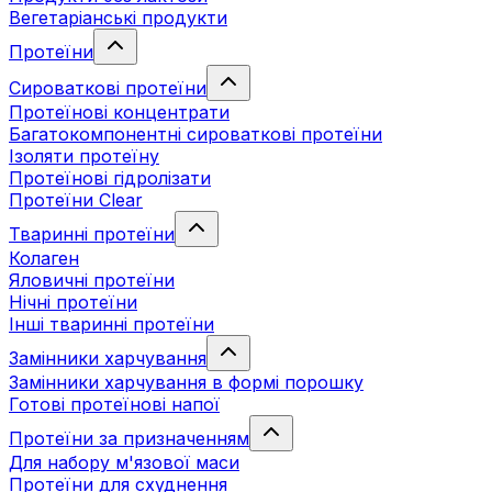
Вегетаріанські продукти
Протеїни
Сироваткові протеїни
Протеїнові концентрати
Багатокомпонентні сироваткові протеїни
Ізоляти протеїну
Протеїнові гідролізати
Протеїни Clear
Тваринні протеїни
Колаген
Яловичні протеїни
Нічні протеїни
Інші тваринні протеїни
Замінники харчування
Замінники харчування в формі порошку
Готові протеїнові напої
Протеїни за призначенням
Для набору м'язової маси
Протеїни для схуднення