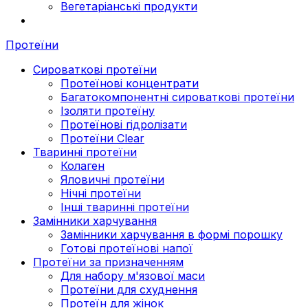
Вегетаріанські продукти
Протеїни
Сироваткові протеїни
Протеїнові концентрати
Багатокомпонентні сироваткові протеїни
Ізоляти протеїну
Протеїнові гідролізати
Протеїни Clear
Тваринні протеїни
Колаген
Яловичні протеїни
Нічні протеїни
Інші тваринні протеїни
Замінники харчування
Замінники харчування в формі порошку
Готові протеїнові напої
Протеїни за призначенням
Для набору м'язової маси
Протеїни для схуднення
Протеїн для жінок