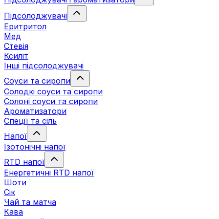
Підсолоджувачі
Еритритол
Мед
Стевія
Ксиліт
Інші підсолоджувачі
Соуси та сиропи
Солодкі соуси та сиропи
Солоні соуси та сиропи
Ароматизатори
Спеції та сіль
Напої
Ізотонічні напої
RTD напої
Енергетичні RTD напої
Шоти
Сік
Чай та матча
Кава