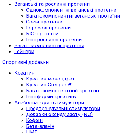
Веганські та рослинні протеїни
Однокомпонентні веганські протеїни
Багатокомпонентні веганські протеїни
Cоєві протеїни
Горохові протеїни
БІО-протеїни
Інші рослинні протеїни
Багатокомпонентні протеїни
Гейнери
Спортивні добавки
Креатин
Креатин моногідрат
Креатин Creapure®
Багатокомпонентний креатин
Інші форми креатину
Анаболізатори і стимулятори
Предтренувальні стимулятори
Добавки оксиду азоту (NO)
Кофеїн
Бета-аланін
HMB