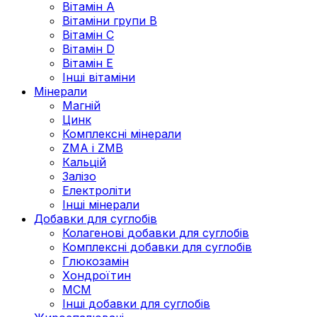
Вітамін А
Вітаміни групи В
Вітамін C
Вітамін D
Вітамін Е
Інші вітаміни
Мінерали
Магній
Цинк
Комплексні мінерали
ZMA і ZMB
Кальцій
Залізо
Електроліти
Інші мінерали
Добавки для суглобів
Колагенові добавки для суглобів
Комплексні добавки для суглобів
Глюкозамін
Хондроїтин
МСМ
Інші добавки для суглобів