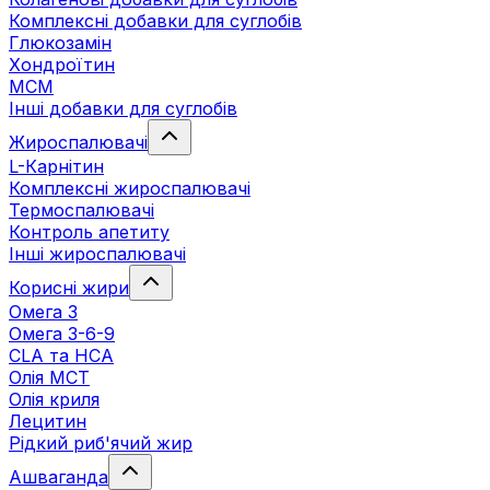
Комплексні добавки для суглобів
Глюкозамін
Хондроїтин
МСМ
Інші добавки для суглобів
Жироспалювачі
L-Карнітин
Комплексні жироспалювачі
Термоспалювачі
Контроль апетиту
Інші жироспалювачі
Корисні жири
Омега 3
Омега 3-6-9
CLA та HCA
Олія МСТ
Олія криля
Лецитин
Рідкий риб'ячий жир
Ашваганда