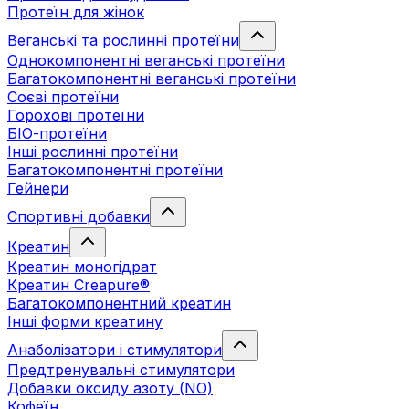
Протеїн для жінок
Веганські та рослинні протеїни
Однокомпонентні веганські протеїни
Багатокомпонентні веганські протеїни
Cоєві протеїни
Горохові протеїни
БІО-протеїни
Інші рослинні протеїни
Багатокомпонентні протеїни
Гейнери
Спортивні добавки
Креатин
Креатин моногідрат
Креатин Creapure®
Багатокомпонентний креатин
Інші форми креатину
Анаболізатори і стимулятори
Предтренувальні стимулятори
Добавки оксиду азоту (NO)
Кофеїн