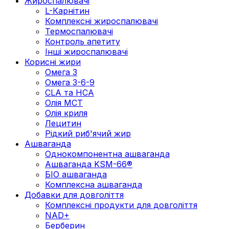
Жироспалювачі
L-Карнітин
Комплексні жироспалювачі
Термоспалювачі
Контроль апетиту
Інші жироспалювачі
Корисні жири
Омега 3
Омега 3-6-9
CLA та HCA
Олія МСТ
Олія криля
Лецитин
Рідкий риб'ячий жир
Ашваганда
Однокомпонентна ашваганда
Ашваганда KSM-66®
БІО ашваганда
Комплексна ашваганда
Добавки для довголіття
Комплексні продукти для довголіття
NAD+
Берберин