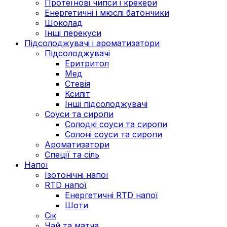
Протеїнові чипси і крекери
Енергетичні і мюслі батончики
Шоколад
Інші перекуси
Підсолоджувачі і ароматизатори
Підсолоджувачі
Еритритол
Мед
Стевія
Ксиліт
Інші підсолоджувачі
Соуси та сиропи
Солодкі соуси та сиропи
Солоні соуси та сиропи
Ароматизатори
Спеції та сіль
Напої
Ізотонічні напої
RTD напої
Енергетичні RTD напої
Шоти
Сік
Чай та матча