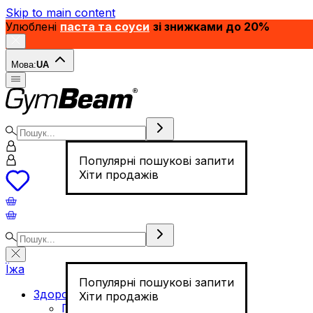
Skip to main content
Улюблені
паста та соуси
зі знижками до 20%
Мова:
UA
Популярні пошукові запити
Хіти продажів
Їжа
Популярні пошукові запити
Здорове харчування
Хіти продажів
Горіхи