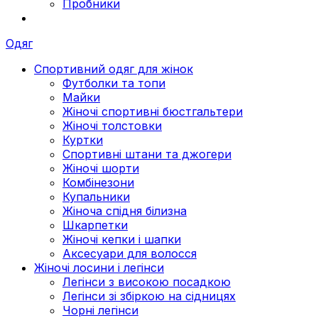
Пробники
Одяг
Спортивний одяг для жінок
Футболки та топи
Майки
Жіночі спортивні бюстгальтери
Жіночі толстовки
Куртки
Спортивні штани та джогери
Жіночі шорти
Комбінезони
Купальники
Жіноча спідня білизна
Шкарпетки
Жіночі кепки і шапки
Аксесуари для волосся
Жіночі лосини і легінси
Легінси з високою посадкою
Легінси зі збіркою на сідницях
Чорні легінси