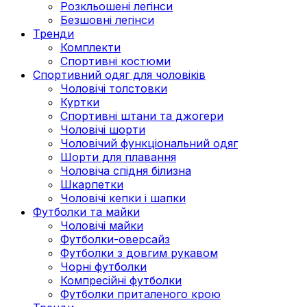
Розкльошені легінси
Безшовні легінси
Тренди
Комплекти
Спортивні костюми
Спортивний одяг для чоловіків
Чоловічі толстовки
Куртки
Спортивні штани та джогери
Чоловічі шорти
Чоловічий функціональний одяг
Шорти для плавання
Чоловіча спідня білизна
Шкарпетки
Чоловічі кепки і шапки
Футболки та майки
Чоловічі майки
Футболки-оверсайз
Футболки з довгим рукавом
Чорні футболки
Компресійні футболки
Футболки приталеного крою