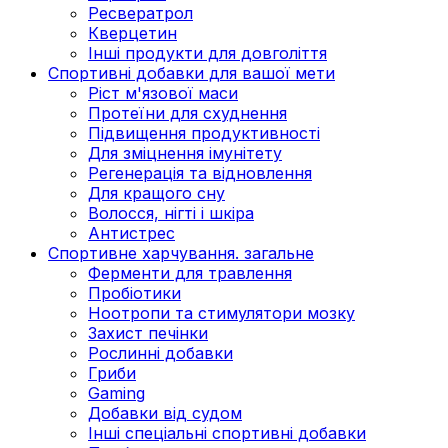
Ресвератрол
Кверцетин
Інші продукти для довголіття
Спортивні добавки для вашої мети
Ріст м'язової маси
Протеїни для схуднення
Підвищення продуктивності
Для зміцнення імунітету
Регенерація та відновлення
Для кращого сну
Волосся, нігті і шкіра
Антистрес
Спортивне харчування. загальне
Ферменти для травлення
Пробіотики
Ноотропи та стимулятори мозку
Захист печінки
Рослинні добавки
Гриби
Gaming
Добавки від судом
Інші спеціальні спортивні добавки