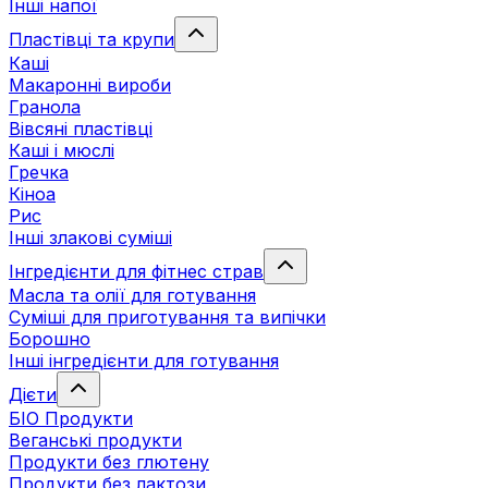
Інші напої
Пластівці та крупи
Каші
Макаронні вироби
Гранола
Вівсяні пластівці
Каші і мюслі
Гречка
Кіноа
Рис
Інші злакові суміші
Інгредієнти для фітнес страв
Масла та олії для готування
Суміші для приготування та випічки
Борошно
Інші інгредієнти для готування
Дієти
БІО Продукти
Веганські продукти
Продукти без глютену
Продукти без лактози