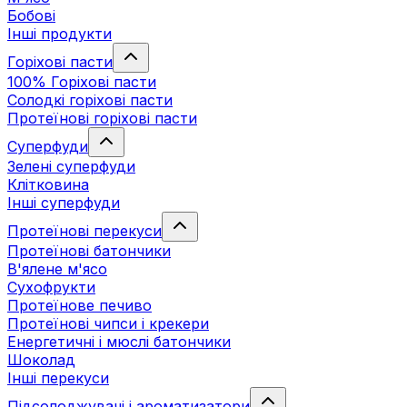
Бобові
Інші продукти
Горіхові пасти
100% Горіхові пасти
Солодкі горіхові пасти
Протеїнові горіхові пасти
Суперфуди
Зелені суперфуди
Клітковина
Інші суперфуди
Протеїнові перекуси
Протеїнові батончики
В'ялене м'ясо
Сухофрукти
Протеїнове печиво
Протеїнові чипси і крекери
Енергетичні і мюслі батончики
Шоколад
Інші перекуси
Підсолоджувачі і ароматизатори