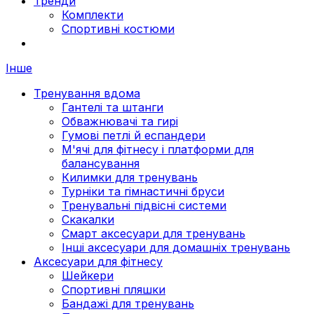
Тренди
Комплекти
Спортивні костюми
Інше
Тренування вдома
Гантелі та штанги
Обважнювачі та гирі
Гумові петлі й еспандери
М'ячі для фітнесу і платформи для
балансування
Килимки для тренувань
Турніки та гімнастичні бруси
Тренувальні підвісні системи
Скакалки
Смарт аксесуари для тренувань
Інші аксесуари для домашніх тренувань
Аксесуари для фітнесу
Шейкери
Спортивні пляшки
Бандажі для тренувань