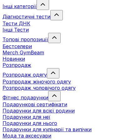
Інші категорії
Діагностичні тести
Тести ДНК
Інші Тести
Топові пропозиції
Бестселери
Merch GymBeam
Новинки
Розпродаж
Розпродаж одягу
Розпродаж жіночого одягу
Розпродаж чоловічого одягу
Фітнес подарунки
Подарункові сертифікати
Подарунки для всієї родини
Подарунки для неї
Подарунки для нього
Подарунки для кулінарії та випічки
Мода та аксесуари