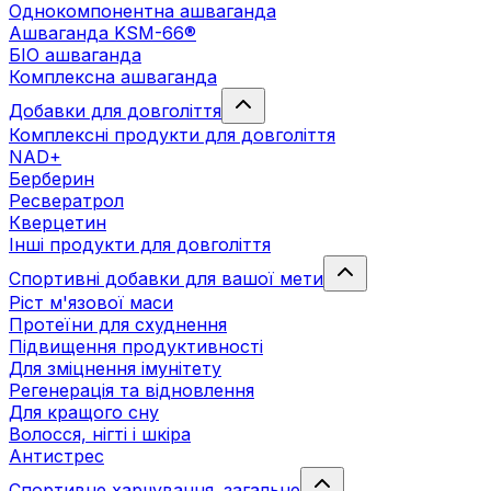
Однокомпонентна ашваганда
Ашваганда KSM-66®
БІО ашваганда
Комплексна ашваганда
Добавки для довголіття
Комплексні продукти для довголіття
NAD+
Берберин
Ресвератрол
Кверцетин
Інші продукти для довголіття
Спортивні добавки для вашої мети
Ріст м'язової маси
Протеїни для схуднення
Підвищення продуктивності
Для зміцнення імунітету
Регенерація та відновлення
Для кращого сну
Волосся, нігті і шкіра
Антистрес
Спортивне харчування. загальне