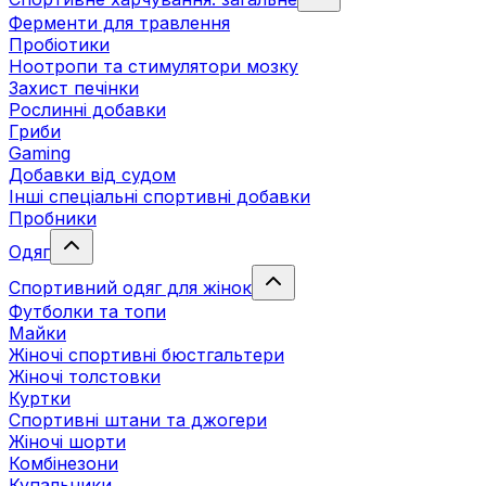
Ферменти для травлення
Пробіотики
Ноотропи та стимулятори мозку
Захист печінки
Рослинні добавки
Гриби
Gaming
Добавки від судом
Інші спеціальні спортивні добавки
Пробники
Одяг
Спортивний одяг для жінок
Футболки та топи
Майки
Жіночі спортивні бюстгальтери
Жіночі толстовки
Куртки
Спортивні штани та джогери
Жіночі шорти
Комбінезони
Купальники