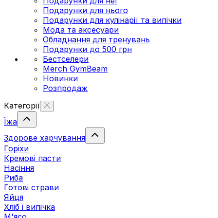
Подарунки для неї
Подарунки для нього
Подарунки для кулінарії та випічки
Мода та аксесуари
Обладнання для тренувань
Подарунки до 500 грн
Бестселери
Merch GymBeam
Новинки
Розпродаж
Категорії
Їжа
Здорове харчування
Горіхи
Кремові пасти
Насіння
Риба
Готові страви
Яйця
Хліб і випічка
М'ясо