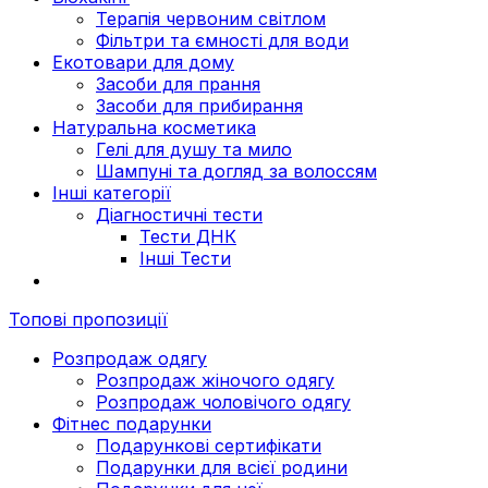
Терапія червоним світлом
Фільтри та ємності для води
Екотовари для дому
Засоби для прання
Засоби для прибирання
Натуральна косметика
Гелі для душу та мило
Шампуні та догляд за волоссям
Інші категорії
Діагностичні тести
Тести ДНК
Інші Тести
Топові пропозиції
Розпродаж одягу
Розпродаж жіночого одягу
Розпродаж чоловічого одягу
Фітнес подарунки
Подарункові сертифікати
Подарунки для всієї родини