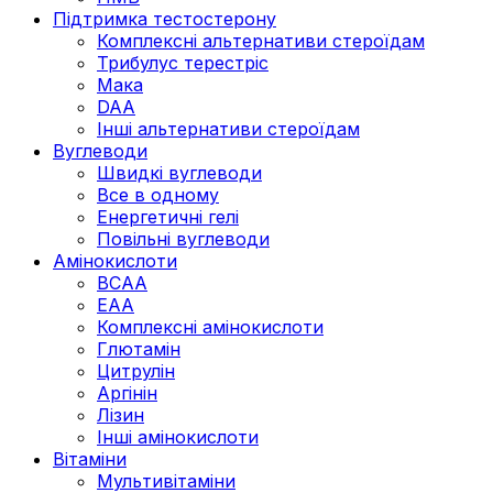
Підтримка тестостерону
Комплексні альтернативи стероїдам
Трибулус терестріс
Мака
DAA
Інші альтернативи стероїдам
Вуглеводи
Швидкі вуглеводи
Все в одному
Енергетичні гелі
Повільні вуглеводи
Амінокислоти
BCAA
EAA
Комплексні амінокислоти
Глютамін
Цитрулін
Аргінін
Лізин
Інші амінокислоти
Вітаміни
Мультивітаміни