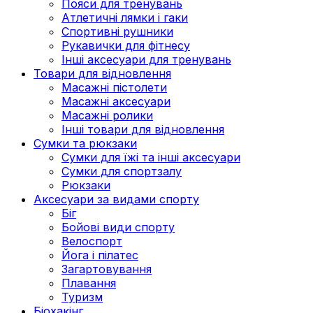
Пояси для тренувань
Атлетичні лямки і гаки
Спортивні рушники
Рукавички для фітнесу
Інші аксесуари для тренувань
Товари для відновлення
Масажні пістолети
Масажні аксесуари
Масажні ролики
Інші товари для відновлення
Сумки та рюкзаки
Сумки для їжі та інші аксесуари
Сумки для спортзалу
Рюкзаки
Аксесуари за видами спорту
Біг
Бойові види спорту
Велоспорт
Йога і пілатес
Загартовування
Плавання
Туризм
Біохакінг