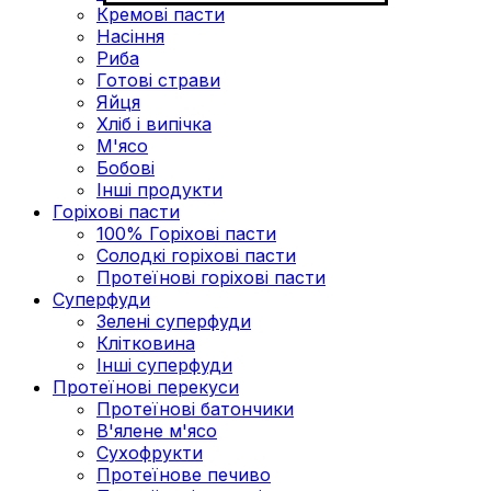
Кремові пасти
Насіння
Риба
Готові страви
Яйця
Хліб і випічка
М'ясо
Бобові
Інші продукти
Горіхові пасти
100% Горіхові пасти
Солодкі горіхові пасти
Протеїнові горіхові пасти
Суперфуди
Зелені суперфуди
Клітковина
Інші суперфуди
Протеїнові перекуси
Протеїнові батончики
В'ялене м'ясо
Сухофрукти
Протеїнове печиво