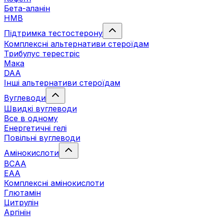
Бета-аланін
HMB
Підтримка тестостерону
Комплексні альтернативи стероїдам
Трибулус терестріс
Мака
DAA
Інші альтернативи стероїдам
Вуглеводи
Швидкі вуглеводи
Все в одному
Енергетичні гелі
Повільні вуглеводи
Амінокислоти
BCAA
EAA
Комплексні амінокислоти
Глютамін
Цитрулін
Аргінін