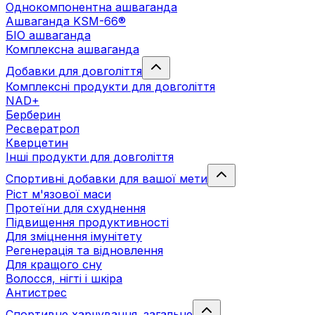
Однокомпонентна ашваганда
Ашваганда KSM-66®
БІО ашваганда
Комплексна ашваганда
Добавки для довголіття
Комплексні продукти для довголіття
NAD+
Берберин
Ресвератрол
Кверцетин
Інші продукти для довголіття
Спортивні добавки для вашої мети
Ріст м'язової маси
Протеїни для схуднення
Підвищення продуктивності
Для зміцнення імунітету
Регенерація та відновлення
Для кращого сну
Волосся, нігті і шкіра
Антистрес
Спортивне харчування. загальне