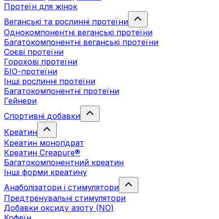
Протеїн для жінок
Веганські та рослинні протеїни
Однокомпонентні веганські протеїни
Багатокомпонентні веганські протеїни
Cоєві протеїни
Горохові протеїни
БІО-протеїни
Інші рослинні протеїни
Багатокомпонентні протеїни
Гейнери
Спортивні добавки
Креатин
Креатин моногідрат
Креатин Creapure®
Багатокомпонентний креатин
Інші форми креатину
Анаболізатори і стимулятори
Предтренувальні стимулятори
Добавки оксиду азоту (NO)
Кофеїн