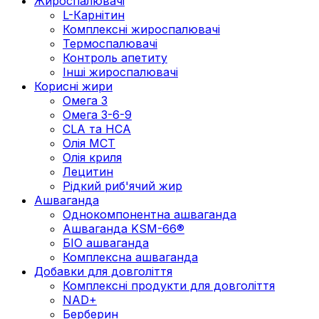
Жироспалювачі
L-Карнітин
Комплексні жироспалювачі
Термоспалювачі
Контроль апетиту
Інші жироспалювачі
Корисні жири
Омега 3
Омега 3-6-9
CLA та HCA
Олія МСТ
Олія криля
Лецитин
Рідкий риб'ячий жир
Ашваганда
Однокомпонентна ашваганда
Ашваганда KSM-66®
БІО ашваганда
Комплексна ашваганда
Добавки для довголіття
Комплексні продукти для довголіття
NAD+
Берберин