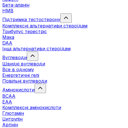
Бета-аланін
HMB
Підтримка тестостерону
Комплексні альтернативи стероїдам
Трибулус терестріс
Мака
DAA
Інші альтернативи стероїдам
Вуглеводи
Швидкі вуглеводи
Все в одному
Енергетичні гелі
Повільні вуглеводи
Амінокислоти
BCAA
EAA
Комплексні амінокислоти
Глютамін
Цитрулін
Аргінін