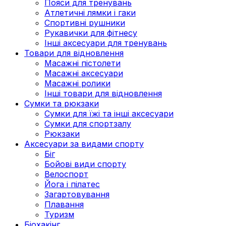
Пояси для тренувань
Атлетичні лямки і гаки
Спортивні рушники
Рукавички для фітнесу
Інші аксесуари для тренувань
Товари для відновлення
Масажні пістолети
Масажні аксесуари
Масажні ролики
Інші товари для відновлення
Сумки та рюкзаки
Сумки для їжі та інші аксесуари
Сумки для спортзалу
Рюкзаки
Аксесуари за видами спорту
Біг
Бойові види спорту
Велоспорт
Йога і пілатес
Загартовування
Плавання
Туризм
Біохакінг