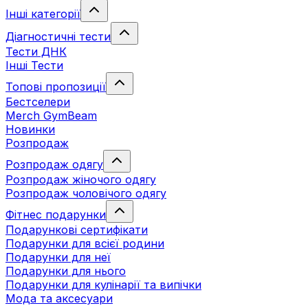
Інші категорії
Діагностичні тести
Тести ДНК
Інші Тести
Топові пропозиції
Бестселери
Merch GymBeam
Новинки
Розпродаж
Розпродаж одягу
Розпродаж жіночого одягу
Розпродаж чоловічого одягу
Фітнес подарунки
Подарункові сертифікати
Подарунки для всієї родини
Подарунки для неї
Подарунки для нього
Подарунки для кулінарії та випічки
Мода та аксесуари