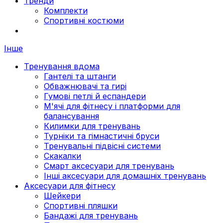
Тренди
Комплекти
Спортивні костюми
Інше
Тренування вдома
Гантелі та штанги
Обважнювачі та гирі
Гумові петлі й еспандери
М'ячі для фітнесу і платформи для
балансування
Килимки для тренувань
Турніки та гімнастичні бруси
Тренувальні підвісні системи
Скакалки
Смарт аксесуари для тренувань
Інші аксесуари для домашніх тренувань
Аксесуари для фітнесу
Шейкери
Спортивні пляшки
Бандажі для тренувань