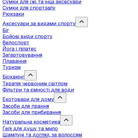
Сумки для їжі та інші аксесуари
Сумки для спортзалу
Рюкзаки
Аксесуари за видами спорту
Біг
Бойові види спорту
Велоспорт
Йога і пілатес
Загартовування
Плавання
Туризм
Біохакінг
Терапія червоним світлом
Фільтри та ємності для води
Екотовари для дому
Засоби для прання
Засоби для прибирання
Натуральна косметика
Гелі для душу та мило
Шампуні та догляд за волоссям