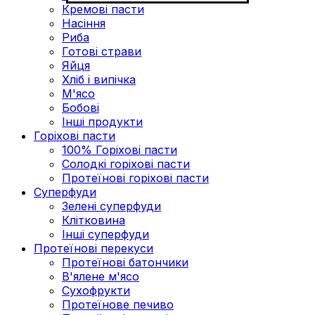
Кремові пасти
Насіння
Риба
Готові страви
Яйця
Хліб і випічка
М'ясо
Бобові
Інші продукти
Горіхові пасти
100% Горіхові пасти
Солодкі горіхові пасти
Протеїнові горіхові пасти
Суперфуди
Зелені суперфуди
Клітковина
Інші суперфуди
Протеїнові перекуси
Протеїнові батончики
В'ялене м'ясо
Сухофрукти
Протеїнове печиво