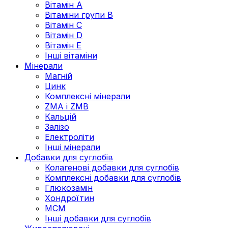
Вітамін А
Вітаміни групи В
Вітамін C
Вітамін D
Вітамін Е
Інші вітаміни
Мінерали
Магній
Цинк
Комплексні мінерали
ZMA і ZMB
Кальцій
Залізо
Електроліти
Інші мінерали
Добавки для суглобів
Колагенові добавки для суглобів
Комплексні добавки для суглобів
Глюкозамін
Хондроїтин
МСМ
Інші добавки для суглобів