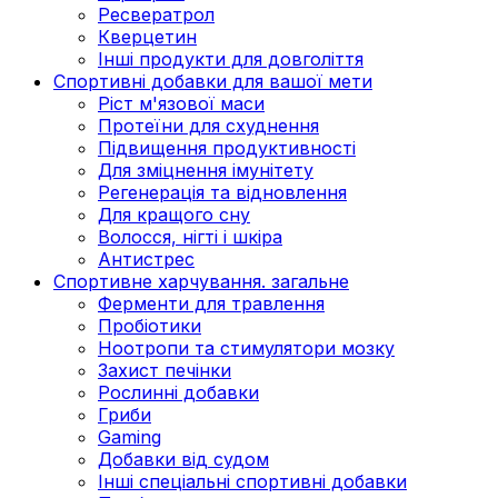
Ресвератрол
Кверцетин
Інші продукти для довголіття
Спортивні добавки для вашої мети
Ріст м'язової маси
Протеїни для схуднення
Підвищення продуктивності
Для зміцнення імунітету
Регенерація та відновлення
Для кращого сну
Волосся, нігті і шкіра
Антистрес
Спортивне харчування. загальне
Ферменти для травлення
Пробіотики
Ноотропи та стимулятори мозку
Захист печінки
Рослинні добавки
Гриби
Gaming
Добавки від судом
Інші спеціальні спортивні добавки