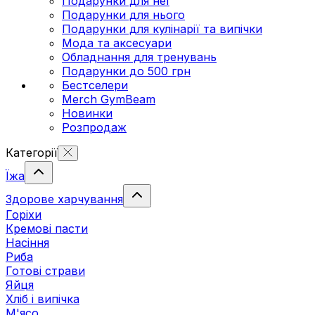
Подарунки для неї
Подарунки для нього
Подарунки для кулінарії та випічки
Мода та аксесуари
Обладнання для тренувань
Подарунки до 500 грн
Бестселери
Merch GymBeam
Новинки
Розпродаж
Категорії
Їжа
Здорове харчування
Горіхи
Кремові пасти
Насіння
Риба
Готові страви
Яйця
Хліб і випічка
М'ясо