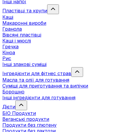
Інші напої
Пластівці та крупи
Каші
Макаронні вироби
Гранола
Вівсяні пластівці
Каші і мюслі
Гречка
Кіноа
Рис
Інші злакові суміші
Інгредієнти для фітнес страв
Масла та олії для готування
Суміші для приготування та випічки
Борошно
Інші інгредієнти для готування
Дієти
БІО Продукти
Веганські продукти
Продукти без глютену
Продукти без лактози