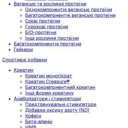
Веганські та рослинні протеїни
Однокомпонентні веганські протеїни
Багатокомпонентні веганські протеїни
Cоєві протеїни
Горохові протеїни
БІО-протеїни
Інші рослинні протеїни
Багатокомпонентні протеїни
Гейнери
Спортивні добавки
Креатин
Креатин моногідрат
Креатин Creapure®
Багатокомпонентний креатин
Інші форми креатину
Анаболізатори і стимулятори
Предтренувальні стимулятори
Добавки оксиду азоту (NO)
Кофеїн
Бета-аланін
HMB