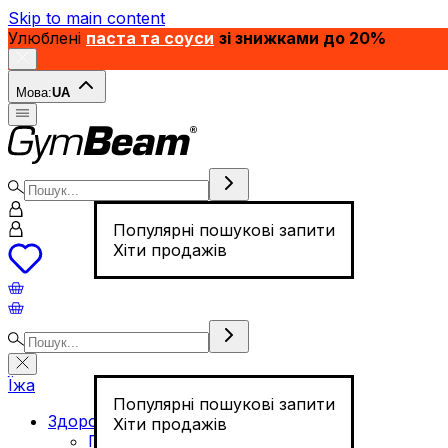
Skip to main content
Улюблені
паста та соуси
зі знижками до 20%
Мова:
UA
Популярні пошукові запити
Хіти продажів
Їжа
Популярні пошукові запити
Здорове харчування
Хіти продажів
Горіхи