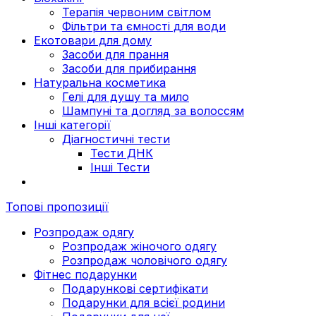
Терапія червоним світлом
Фільтри та ємності для води
Екотовари для дому
Засоби для прання
Засоби для прибирання
Натуральна косметика
Гелі для душу та мило
Шампуні та догляд за волоссям
Інші категорії
Діагностичні тести
Тести ДНК
Інші Тести
Топові пропозиції
Розпродаж одягу
Розпродаж жіночого одягу
Розпродаж чоловічого одягу
Фітнес подарунки
Подарункові сертифікати
Подарунки для всієї родини