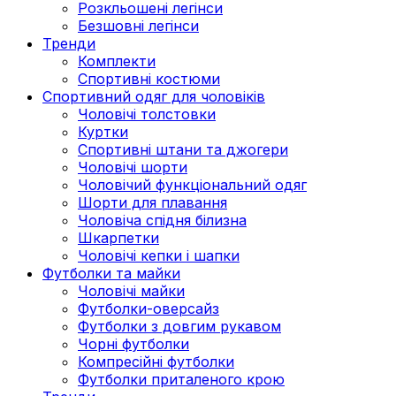
Розкльошені легінси
Безшовні легінси
Тренди
Комплекти
Спортивні костюми
Спортивний одяг для чоловіків
Чоловічі толстовки
Куртки
Спортивні штани та джогери
Чоловічі шорти
Чоловічий функціональний одяг
Шорти для плавання
Чоловіча спідня білизна
Шкарпетки
Чоловічі кепки і шапки
Футболки та майки
Чоловічі майки
Футболки-оверсайз
Футболки з довгим рукавом
Чорні футболки
Компресійні футболки
Футболки приталеного крою