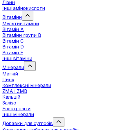
Лізин
Інші амінокислоти
Вітаміни
Мультивітаміни
Вітамін А
Вітаміни групи В
Вітамін C
Вітамін D
Вітамін Е
Інші вітаміни
Мінерали
Магній
Цинк
Комплексні мінерали
ZMA і ZMB
Кальцій
Залізо
Електроліти
Інші мінерали
Добавки для суглобів
Колагенові добавки для суглобів