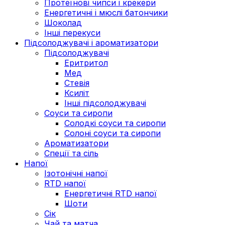
Протеїнові чипси і крекери
Енергетичні і мюслі батончики
Шоколад
Інші перекуси
Підсолоджувачі і ароматизатори
Підсолоджувачі
Еритритол
Мед
Стевія
Ксиліт
Інші підсолоджувачі
Соуси та сиропи
Солодкі соуси та сиропи
Солоні соуси та сиропи
Ароматизатори
Спеції та сіль
Напої
Ізотонічні напої
RTD напої
Енергетичні RTD напої
Шоти
Сік
Чай та матча