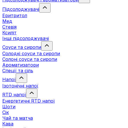
Підсолоджувачі
Еритритол
Мед
Стевія
Ксиліт
Інші підсолоджувачі
Соуси та сиропи
Солодкі соуси та сиропи
Солоні соуси та сиропи
Ароматизатори
Спеції та сіль
Напої
Ізотонічні напої
RTD напої
Енергетичні RTD напої
Шоти
Сік
Чай та матча
Кава