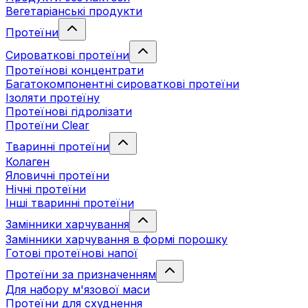
Вегетаріанські продукти
Протеїни
Сироваткові протеїни
Протеїнові концентрати
Багатокомпонентні сироваткові протеїни
Ізоляти протеїну
Протеїнові гідролізати
Протеїни Clear
Тваринні протеїни
Колаген
Яловичні протеїни
Нічні протеїни
Інші тваринні протеїни
Замінники харчування
Замінники харчування в формі порошку
Готові протеїнові напої
Протеїни за призначенням
Для набору м'язової маси
Протеїни для схуднення