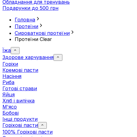
Обладнання для тренувань
Подарунки до 500 грн
Головна
Протеїни
Сироваткові протеїни
Протеїни Clear
Їжа
Здорове харчування
Горіхи
Кремові пасти
Насіння
Риба
Готові страви
Яйця
Хліб і випічка
М'ясо
Бобові
Інші продукти
Горіхові пасти
100% Горіхові пасти