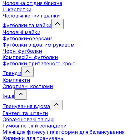
Чоловіча спідня білизна
Шкарпетки
Чоловічі кепки і шапки
Футболки та майки
Чоловічі майки
Футболки-оверсайз
Футболки з довгим рукавом
Чорні футболки
Компресійні футболки
Футболки приталеного крою
Тренди
Комплекти
Спортивні костюми
Інше
Тренування вдома
Гантелі та штанги
Обважнювачі та гирі
Гумові петлі й еспандери
М'ячі для фітнесу і платформи для балансування
Килимки для тренувань