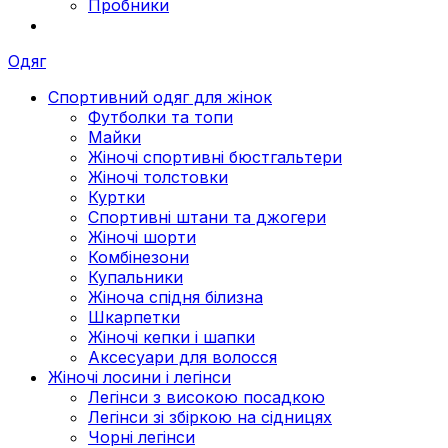
Пробники
Одяг
Спортивний одяг для жінок
Футболки та топи
Майки
Жіночі спортивні бюстгальтери
Жіночі толстовки
Куртки
Спортивні штани та джогери
Жіночі шорти
Комбінезони
Купальники
Жіноча спідня білизна
Шкарпетки
Жіночі кепки і шапки
Аксесуари для волосся
Жіночі лосини і легінси
Легінси з високою посадкою
Легінси зі збіркою на сідницях
Чорні легінси