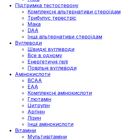
Підтримка тестостерону
Комплексні альтернативи стероїдам
Трибулус терестріс
Мака
DAA
Інші альтернативи стероїдам
Вуглеводи
Швидкі вуглеводи
Все в одному
Енергетичні гелі
Повільні вуглеводи
Амінокислоти
BCAA
EAA
Комплексні амінокислоти
Глютамін
Цитрулін
Аргінін
Лізин
Інші амінокислоти
Вітаміни
Мультивітаміни