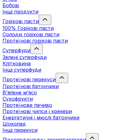
Бобові
Інші продукти
Горіхові пасти
100% Горіхові пасти
Солодкі горіхові пасти
Протеїнові горіхові пасти
Суперфуди
Зелені суперфуди
Клітковина
Інші суперфуди
Протеїнові перекуси
Протеїнові батончики
В'ялене м'ясо
Сухофрукти
Протеїнове печиво
Протеїнові чипси і крекери
Енергетичні і мюслі батончики
Шоколад
Інші перекуси
Підсолоджувачі і ароматизатори