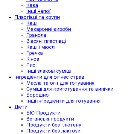
Кава
Інші напої
Пластівці та крупи
Каші
Макаронні вироби
Гранола
Вівсяні пластівці
Каші і мюслі
Гречка
Кіноа
Рис
Інші злакові суміші
Інгредієнти для фітнес страв
Масла та олії для готування
Суміші для приготування та випічки
Борошно
Інші інгредієнти для готування
Дієти
БІО Продукти
Веганські продукти
Продукти без глютену
Продукти без лактози