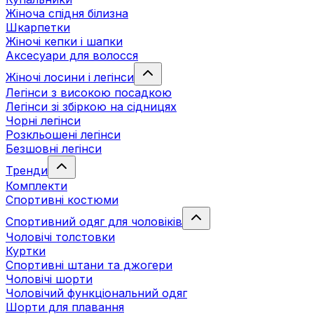
Жіноча спідня білизна
Шкарпетки
Жіночі кепки і шапки
Аксесуари для волосся
Жіночі лосини і легінси
Легінси з високою посадкою
Легінси зі збіркою на сідницях
Чорні легінси
Розкльошені легінси
Безшовні легінси
Тренди
Комплекти
Спортивні костюми
Спортивний одяг для чоловіків
Чоловічі толстовки
Куртки
Спортивні штани та джогери
Чоловічі шорти
Чоловічий функціональний одяг
Шорти для плавання