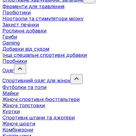
Ферменти для травлення
Пробіотики
Ноотропи та стимулятори мозку
Захист печінки
Рослинні добавки
Гриби
Gaming
Добавки від судом
Інші спеціальні спортивні добавки
Пробники
Одяг
Спортивний одяг для жінок
Футболки та топи
Майки
Жіночі спортивні бюстгальтери
Жіночі толстовки
Куртки
Спортивні штани та джогери
Жіночі шорти
Комбінезони
Купальники