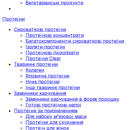
Вегетаріанські продукти
Протеїни
Сироваткові протеїни
Протеїнові концентрати
Багатокомпонентні сироваткові протеїни
Ізоляти протеїну
Протеїнові гідролізати
Протеїни Clear
Тваринні протеїни
Колаген
Яловичні протеїни
Нічні протеїни
Інші тваринні протеїни
Замінники харчування
Замінники харчування в формі порошку
Готові протеїнові напої
Протеїни за призначенням
Для набору м'язової маси
Протеїни для схуднення
Протеїн для жінок