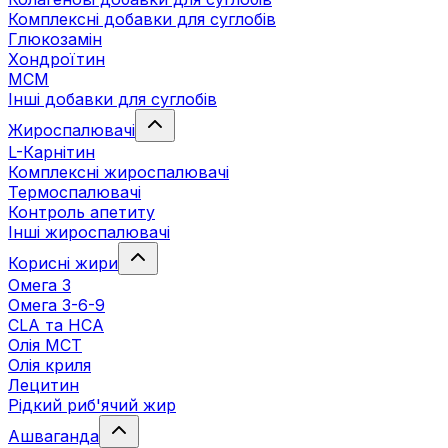
Комплексні добавки для суглобів
Глюкозамін
Хондроїтин
МСМ
Інші добавки для суглобів
Жироспалювачі
L-Карнітин
Комплексні жироспалювачі
Термоспалювачі
Контроль апетиту
Інші жироспалювачі
Корисні жири
Омега 3
Омега 3-6-9
CLA та HCA
Олія МСТ
Олія криля
Лецитин
Рідкий риб'ячий жир
Ашваганда