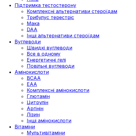
Підтримка тестостерону
Комплексні альтернативи стероїдам
Трибулус терестріс
Мака
DAA
Інші альтернативи стероїдам
Вуглеводи
Швидкі вуглеводи
Все в одному
Енергетичні гелі
Повільні вуглеводи
Амінокислоти
BCAA
EAA
Комплексні амінокислоти
Глютамін
Цитрулін
Аргінін
Лізин
Інші амінокислоти
Вітаміни
Мультивітаміни