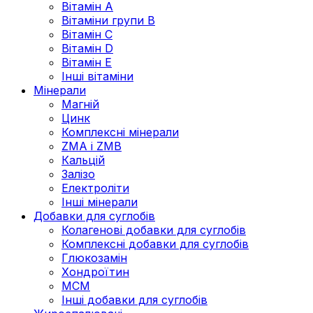
Вітамін А
Вітаміни групи В
Вітамін C
Вітамін D
Вітамін Е
Інші вітаміни
Мінерали
Магній
Цинк
Комплексні мінерали
ZMA і ZMB
Кальцій
Залізо
Електроліти
Інші мінерали
Добавки для суглобів
Колагенові добавки для суглобів
Комплексні добавки для суглобів
Глюкозамін
Хондроїтин
МСМ
Інші добавки для суглобів