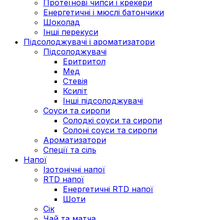
Протеїнові чипси і крекери
Енергетичні і мюслі батончики
Шоколад
Інші перекуси
Підсолоджувачі і ароматизатори
Підсолоджувачі
Еритритол
Мед
Стевія
Ксиліт
Інші підсолоджувачі
Соуси та сиропи
Солодкі соуси та сиропи
Солоні соуси та сиропи
Ароматизатори
Спеції та сіль
Напої
Ізотонічні напої
RTD напої
Енергетичні RTD напої
Шоти
Сік
Чай та матча