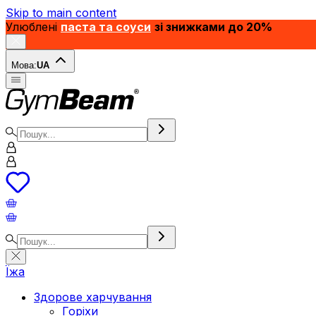
Skip to main content
Улюблені
паста та соуси
зі знижками до 20%
Мова:
UA
Їжа
Здорове харчування
Горіхи