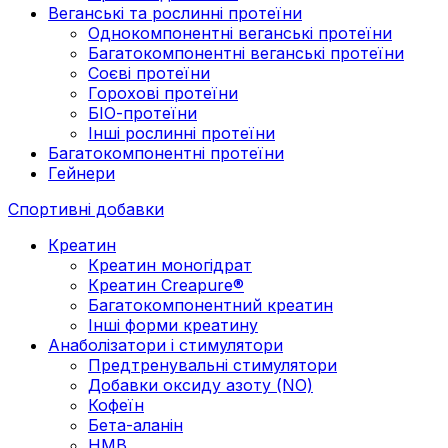
Веганські та рослинні протеїни
Однокомпонентні веганські протеїни
Багатокомпонентні веганські протеїни
Cоєві протеїни
Горохові протеїни
БІО-протеїни
Інші рослинні протеїни
Багатокомпонентні протеїни
Гейнери
Спортивні добавки
Креатин
Креатин моногідрат
Креатин Creapure®
Багатокомпонентний креатин
Інші форми креатину
Анаболізатори і стимулятори
Предтренувальні стимулятори
Добавки оксиду азоту (NO)
Кофеїн
Бета-аланін
HMB