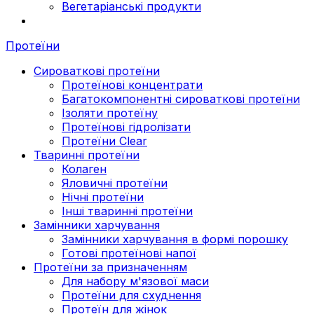
Вегетаріанські продукти
Протеїни
Сироваткові протеїни
Протеїнові концентрати
Багатокомпонентні сироваткові протеїни
Ізоляти протеїну
Протеїнові гідролізати
Протеїни Clear
Тваринні протеїни
Колаген
Яловичні протеїни
Нічні протеїни
Інші тваринні протеїни
Замінники харчування
Замінники харчування в формі порошку
Готові протеїнові напої
Протеїни за призначенням
Для набору м'язової маси
Протеїни для схуднення
Протеїн для жінок