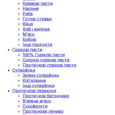
Кремові пасти
Насіння
Риба
Готові страви
Яйця
Хліб і випічка
М'ясо
Бобові
Інші продукти
Горіхові пасти
100% Горіхові пасти
Солодкі горіхові пасти
Протеїнові горіхові пасти
Суперфуди
Зелені суперфуди
Клітковина
Інші суперфуди
Протеїнові перекуси
Протеїнові батончики
В'ялене м'ясо
Сухофрукти
Протеїнове печиво