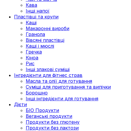
Кава
Інші напої
Пластівці та крупи
Каші
Макаронні вироби
Гранола
Вівсяні пластівці
Каші і мюслі
Гречка
Кіноа
Рис
Інші злакові суміші
Інгредієнти для фітнес страв
Масла та олії для готування
Суміші для приготування та випічки
Борошно
Інші інгредієнти для готування
Дієти
БІО Продукти
Веганські продукти
Продукти без глютену
Продукти без лактози