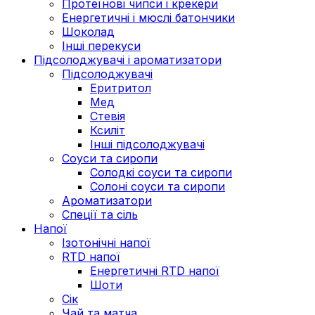
Протеїнові чипси і крекери
Енергетичні і мюслі батончики
Шоколад
Інші перекуси
Підсолоджувачі і ароматизатори
Підсолоджувачі
Еритритол
Мед
Стевія
Ксиліт
Інші підсолоджувачі
Соуси та сиропи
Солодкі соуси та сиропи
Солоні соуси та сиропи
Ароматизатори
Спеції та сіль
Напої
Ізотонічні напої
RTD напої
Енергетичні RTD напої
Шоти
Сік
Чай та матча