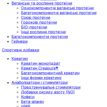
Веганські та рослинні протеїни
Однокомпонентні веганські протеїни
Багатокомпонентні веганські протеїни
Cоєві протеїни
Горохові протеїни
БІО-протеїни
Інші рослинні протеїни
Багатокомпонентні протеїни
Гейнери
Спортивні добавки
Креатин
Креатин моногідрат
Креатин Creapure®
Багатокомпонентний креатин
Інші форми креатину
Анаболізатори і стимулятори
Предтренувальні стимулятори
Добавки оксиду азоту (NO)
Кофеїн
Бета-аланін
HMB