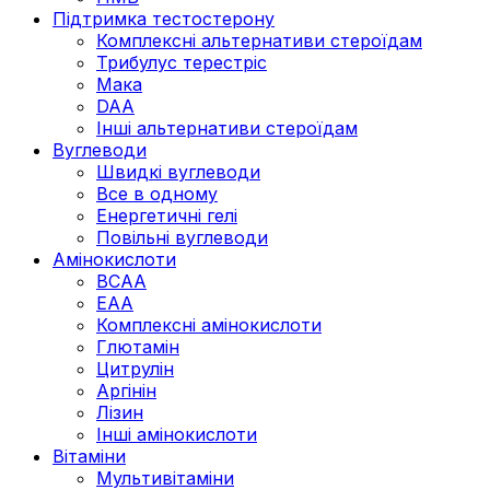
Підтримка тестостерону
Комплексні альтернативи стероїдам
Трибулус терестріс
Мака
DAA
Інші альтернативи стероїдам
Вуглеводи
Швидкі вуглеводи
Все в одному
Енергетичні гелі
Повільні вуглеводи
Амінокислоти
BCAA
EAA
Комплексні амінокислоти
Глютамін
Цитрулін
Аргінін
Лізин
Інші амінокислоти
Вітаміни
Мультивітаміни