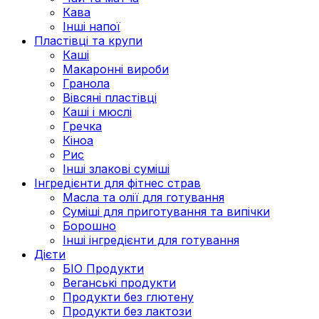
Кава
Інші напої
Пластівці та крупи
Каші
Макаронні вироби
Гранола
Вівсяні пластівці
Каші і мюслі
Гречка
Кіноа
Рис
Інші злакові суміші
Інгредієнти для фітнес страв
Масла та олії для готування
Суміші для приготування та випічки
Борошно
Інші інгредієнти для готування
Дієти
БІО Продукти
Веганські продукти
Продукти без глютену
Продукти без лактози