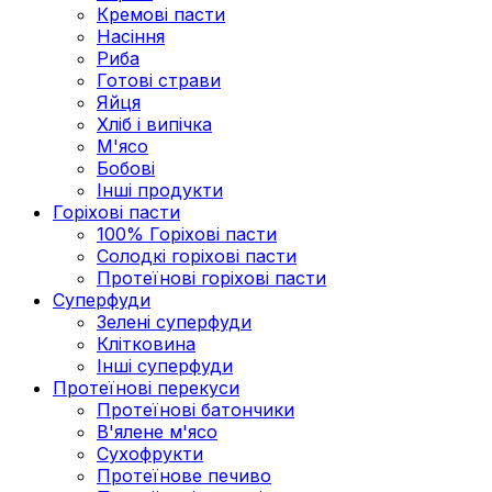
Кремові пасти
Насіння
Риба
Готові страви
Яйця
Хліб і випічка
М'ясо
Бобові
Інші продукти
Горіхові пасти
100% Горіхові пасти
Солодкі горіхові пасти
Протеїнові горіхові пасти
Суперфуди
Зелені суперфуди
Клітковина
Інші суперфуди
Протеїнові перекуси
Протеїнові батончики
В'ялене м'ясо
Сухофрукти
Протеїнове печиво