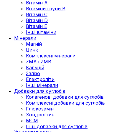
Вітамін А
Вітаміни групи В
Вітамін C
Вітамін D
Вітамін Е
Інші вітаміни
Мінерали
Магній
Цинк
Комплексні мінерали
ZMA і ZMB
Кальцій
Залізо
Електроліти
Інші мінерали
Добавки для суглобів
Колагенові добавки для суглобів
Комплексні добавки для суглобів
Глюкозамін
Хондроїтин
МСМ
Інші добавки для суглобів