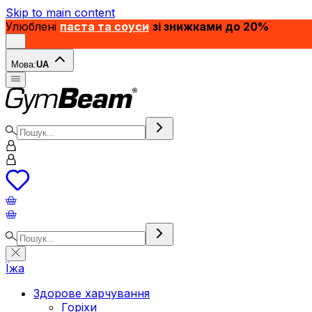
Skip to main content
Улюблені
паста та соуси
зі знижками до 20%
Мова:
UA
Їжа
Здорове харчування
Горіхи