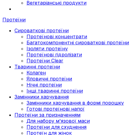
Вегетаріанські продукти
Протеїни
Сироваткові протеїни
Протеїнові концентрати
Багатокомпонентні сироваткові протеїни
Ізоляти протеїну
Протеїнові гідролізати
Протеїни Clear
Тваринні протеїни
Колаген
Яловичні протеїни
Нічні протеїни
Інші тваринні протеїни
Замінники харчування
Замінники харчування в формі порошку
Готові протеїнові напої
Протеїни за призначенням
Для набору м'язової маси
Протеїни для схуднення
Протеїн для жінок