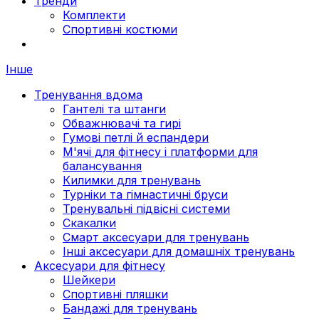
Тренди
Комплекти
Спортивні костюми
Інше
Тренування вдома
Гантелі та штанги
Обважнювачі та гирі
Гумові петлі й еспандери
М'ячі для фітнесу і платформи для
балансування
Килимки для тренувань
Турніки та гімнастичні бруси
Тренувальні підвісні системи
Скакалки
Смарт аксесуари для тренувань
Інші аксесуари для домашніх тренувань
Аксесуари для фітнесу
Шейкери
Спортивні пляшки
Бандажі для тренувань