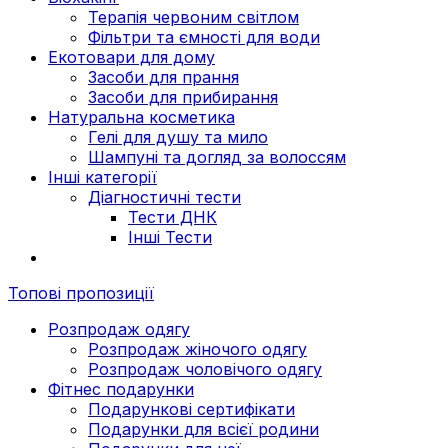
Терапія червоним світлом
Фільтри та ємності для води
Екотовари для дому
Засоби для прання
Засоби для прибирання
Натуральна косметика
Гелі для душу та мило
Шампуні та догляд за волоссям
Інші категорії
Діагностичні тести
Тести ДНК
Інші Тести
Топові пропозиції
Розпродаж одягу
Розпродаж жіночого одягу
Розпродаж чоловічого одягу
Фітнес подарунки
Подарункові сертифікати
Подарунки для всієї родини