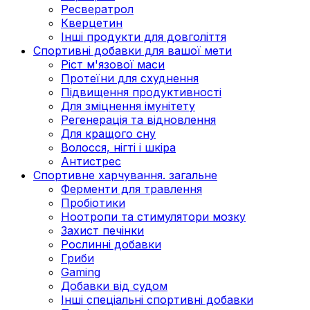
Ресвератрол
Кверцетин
Інші продукти для довголіття
Спортивні добавки для вашої мети
Ріст м'язової маси
Протеїни для схуднення
Підвищення продуктивності
Для зміцнення імунітету
Регенерація та відновлення
Для кращого сну
Волосся, нігті і шкіра
Антистрес
Спортивне харчування. загальне
Ферменти для травлення
Пробіотики
Ноотропи та стимулятори мозку
Захист печінки
Рослинні добавки
Гриби
Gaming
Добавки від судом
Інші спеціальні спортивні добавки