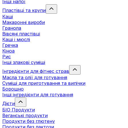
Інші напої
Пластівці та крупи
Каші
Макаронні вироби
Гранола
Вівсяні пластівці
Каші і мюслі
Гречка
Кіноа
Рис
Інші злакові суміші
Інгредієнти для фітнес страв
Масла та олії для готування
Суміші для приготування та випічки
Борошно
Інші інгредієнти для готування
Дієти
БІО Продукти
Веганські продукти
Продукти без глютену
Продукти без лактози