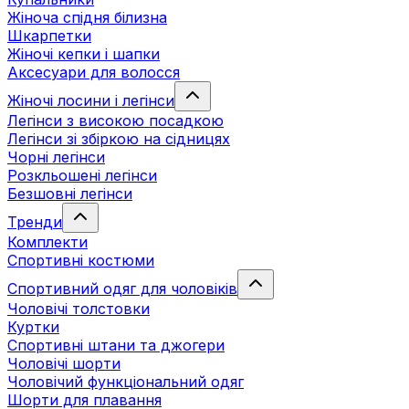
Жіноча спідня білизна
Шкарпетки
Жіночі кепки і шапки
Аксесуари для волосся
Жіночі лосини і легінси
Легінси з високою посадкою
Легінси зі збіркою на сідницях
Чорні легінси
Розкльошені легінси
Безшовні легінси
Тренди
Комплекти
Спортивні костюми
Спортивний одяг для чоловіків
Чоловічі толстовки
Куртки
Спортивні штани та джогери
Чоловічі шорти
Чоловічий функціональний одяг
Шорти для плавання