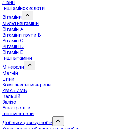
Лізин
Інші амінокислоти
Вітаміни
Мультивітаміни
Вітамін А
Вітаміни групи В
Вітамін C
Вітамін D
Вітамін Е
Інші вітаміни
Мінерали
Магній
Цинк
Комплексні мінерали
ZMA і ZMB
Кальцій
Залізо
Електроліти
Інші мінерали
Добавки для суглобів
Колагенові добавки для суглобів