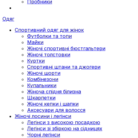
Пробники
Одяг
Спортивний одяг для жінок
Футболки та топи
Майки
Жіночі спортивні бюстгальтери
Жіночі толстовки
Куртки
Спортивні штани та джогери
Жіночі шорти
Комбінезони
Купальники
Жіноча спідня білизна
Шкарпетки
Жіночі кепки і шапки
Аксесуари для волосся
Жіночі лосини і легінси
Легінси з високою посадкою
Легінси зі збіркою на сідницях
Чорні легінси