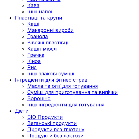
Кава
Інші напої
Пластівці та крупи
Каші
Макаронні вироби
Гранола
Вівсяні пластівці
Каші і мюслі
Гречка
Кіноа
Рис
Інші злакові суміші
Інгредієнти для фітнес страв
Масла та олії для готування
Суміші для приготування та випічки
Борошно
Інші інгредієнти для готування
Дієти
БІО Продукти
Веганські продукти
Продукти без глютену
Продукти без лактози