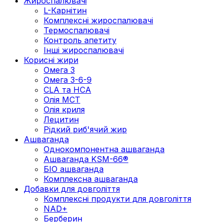
Жироспалювачі
L-Карнітин
Комплексні жироспалювачі
Термоспалювачі
Контроль апетиту
Інші жироспалювачі
Корисні жири
Омега 3
Омега 3-6-9
CLA та HCA
Олія МСТ
Олія криля
Лецитин
Рідкий риб'ячий жир
Ашваганда
Однокомпонентна ашваганда
Ашваганда KSM-66®
БІО ашваганда
Комплексна ашваганда
Добавки для довголіття
Комплексні продукти для довголіття
NAD+
Берберин