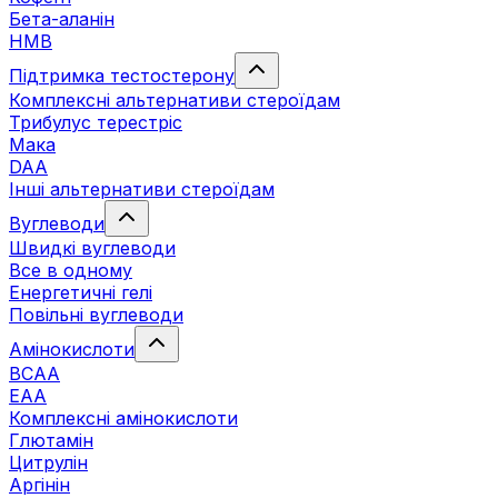
Бета-аланін
HMB
Підтримка тестостерону
Комплексні альтернативи стероїдам
Трибулус терестріс
Мака
DAA
Інші альтернативи стероїдам
Вуглеводи
Швидкі вуглеводи
Все в одному
Енергетичні гелі
Повільні вуглеводи
Амінокислоти
BCAA
EAA
Комплексні амінокислоти
Глютамін
Цитрулін
Аргінін