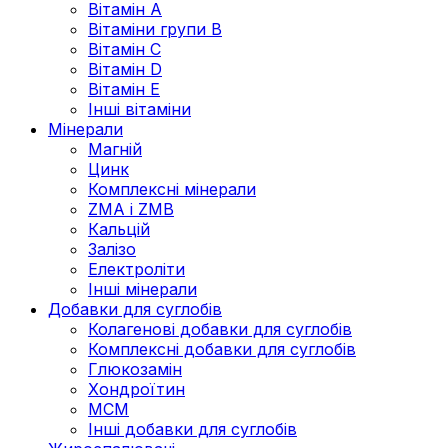
Вітамін А
Вітаміни групи В
Вітамін C
Вітамін D
Вітамін Е
Інші вітаміни
Мінерали
Магній
Цинк
Комплексні мінерали
ZMA і ZMB
Кальцій
Залізо
Електроліти
Інші мінерали
Добавки для суглобів
Колагенові добавки для суглобів
Комплексні добавки для суглобів
Глюкозамін
Хондроїтин
МСМ
Інші добавки для суглобів