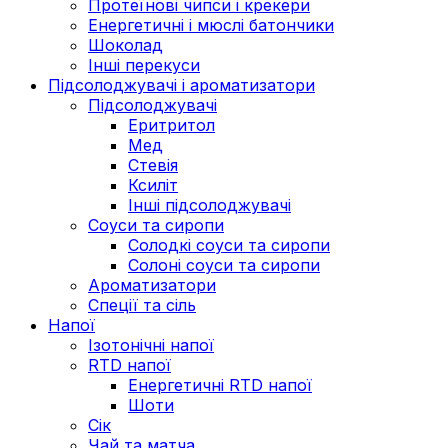
Протеїнові чипси і крекери
Енергетичні і мюслі батончики
Шоколад
Інші перекуси
Підсолоджувачі і ароматизатори
Підсолоджувачі
Еритритол
Мед
Стевія
Ксиліт
Інші підсолоджувачі
Соуси та сиропи
Солодкі соуси та сиропи
Солоні соуси та сиропи
Ароматизатори
Спеції та сіль
Напої
Ізотонічні напої
RTD напої
Енергетичні RTD напої
Шоти
Сік
Чай та матча