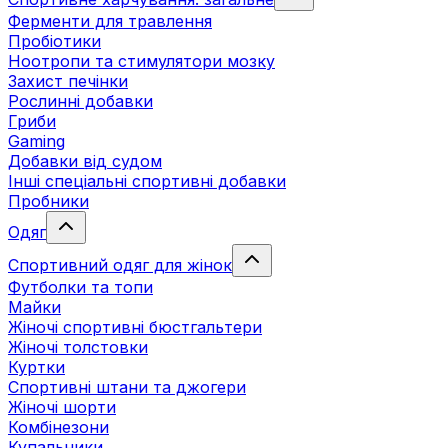
Ферменти для травлення
Пробіотики
Ноотропи та стимулятори мозку
Захист печінки
Рослинні добавки
Гриби
Gaming
Добавки від судом
Інші спеціальні спортивні добавки
Пробники
Одяг
Спортивний одяг для жінок
Футболки та топи
Майки
Жіночі спортивні бюстгальтери
Жіночі толстовки
Куртки
Спортивні штани та джогери
Жіночі шорти
Комбінезони
Купальники