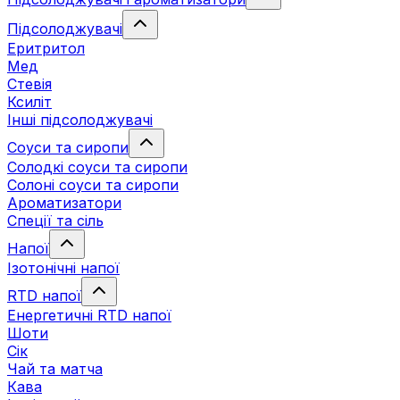
Підсолоджувачі
Еритритол
Мед
Стевія
Ксиліт
Інші підсолоджувачі
Соуси та сиропи
Солодкі соуси та сиропи
Солоні соуси та сиропи
Ароматизатори
Спеції та сіль
Напої
Ізотонічні напої
RTD напої
Енергетичні RTD напої
Шоти
Сік
Чай та матча
Кава