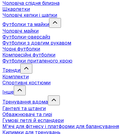
Чоловіча спідня білизна
Шкарпетки
Чоловічі кепки і шапки
Футболки та майки
Чоловічі майки
Футболки-оверсайз
Футболки з довгим рукавом
Чорні футболки
Компресійні футболки
Футболки приталеного крою
Тренди
Комплекти
Спортивні костюми
Інше
Тренування вдома
Гантелі та штанги
Обважнювачі та гирі
Гумові петлі й еспандери
М'ячі для фітнесу і платформи для балансування
Килимки для тренувань