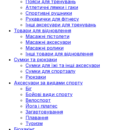
Пояси для тренувань
Атлетичні лямки і гаки
Спортивні рушники
Рукавички для фітнесу
Інші аксесуари для тренувань
Товари для відновлення
Масажні пістолети
Масажні аксесуари
Масажні ролики
Інші товари для відновлення
Сумки та рюкзаки
Сумки для їжі та інші аксесуари
Сумки для спортзалу
Рюкзаки
Аксесуари за видами спорту
Біг
Бойові види спорту
Велоспорт
Йога і пілатес
Загартовування
Плавання
Туризм
Біохакінг