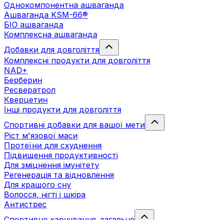
Однокомпонентна ашваганда
Ашваганда KSM-66®
БІО ашваганда
Комплексна ашваганда
Добавки для довголіття
Комплексні продукти для довголіття
NAD+
Берберин
Ресвератрол
Кверцетин
Інші продукти для довголіття
Спортивні добавки для вашої мети
Ріст м'язової маси
Протеїни для схуднення
Підвищення продуктивності
Для зміцнення імунітету
Регенерація та відновлення
Для кращого сну
Волосся, нігті і шкіра
Антистрес
Спортивне харчування. загальне