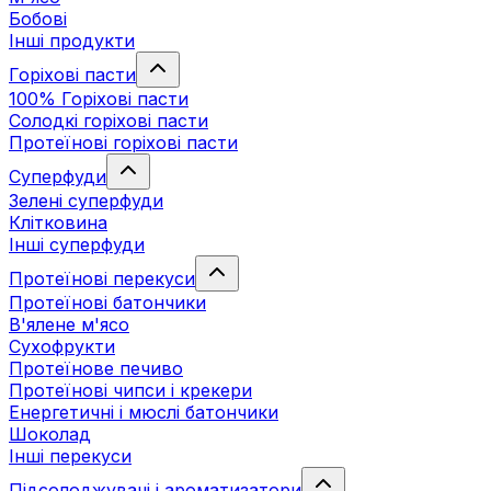
Бобові
Інші продукти
Горіхові пасти
100% Горіхові пасти
Солодкі горіхові пасти
Протеїнові горіхові пасти
Суперфуди
Зелені суперфуди
Клітковина
Інші суперфуди
Протеїнові перекуси
Протеїнові батончики
В'ялене м'ясо
Сухофрукти
Протеїнове печиво
Протеїнові чипси і крекери
Енергетичні і мюслі батончики
Шоколад
Інші перекуси
Підсолоджувачі і ароматизатори