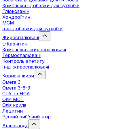
Комплексні добавки для суглобів
Глюкозамін
Хондроїтин
МСМ
Інші добавки для суглобів
Жироспалювачі
L-Карнітин
Комплексні жироспалювачі
Термоспалювачі
Контроль апетиту
Інші жироспалювачі
Корисні жири
Омега 3
Омега 3-6-9
CLA та HCA
Олія МСТ
Олія криля
Лецитин
Рідкий риб'ячий жир
Ашваганда