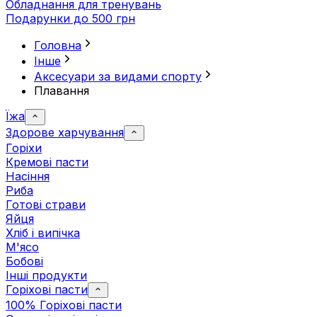
Обладнання для тренувань
Подарунки до 500 грн
Головна
Інше
Аксесуари за видами спорту
Плавання
Їжа
Здорове харчування
Горіхи
Кремові пасти
Насіння
Риба
Готові страви
Яйця
Хліб і випічка
М'ясо
Бобові
Інші продукти
Горіхові пасти
100% Горіхові пасти