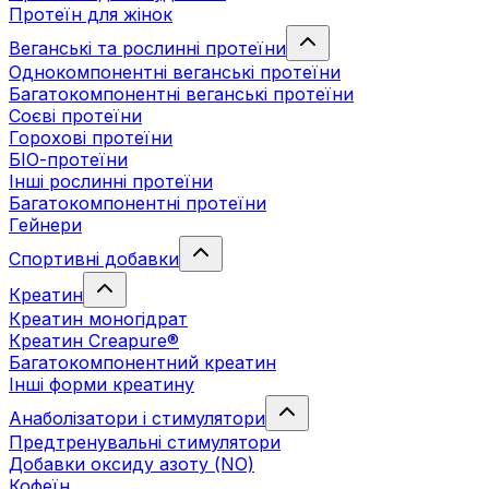
Протеїн для жінок
Веганські та рослинні протеїни
Однокомпонентні веганські протеїни
Багатокомпонентні веганські протеїни
Cоєві протеїни
Горохові протеїни
БІО-протеїни
Інші рослинні протеїни
Багатокомпонентні протеїни
Гейнери
Спортивні добавки
Креатин
Креатин моногідрат
Креатин Creapure®
Багатокомпонентний креатин
Інші форми креатину
Анаболізатори і стимулятори
Предтренувальні стимулятори
Добавки оксиду азоту (NO)
Кофеїн