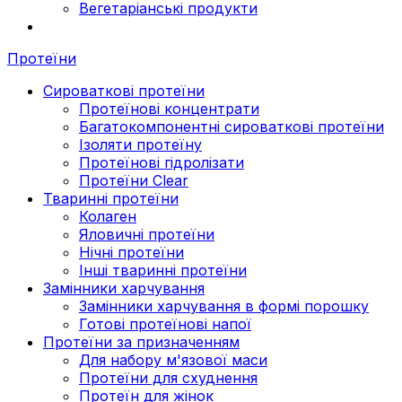
Вегетаріанські продукти
Протеїни
Сироваткові протеїни
Протеїнові концентрати
Багатокомпонентні сироваткові протеїни
Ізоляти протеїну
Протеїнові гідролізати
Протеїни Clear
Тваринні протеїни
Колаген
Яловичні протеїни
Нічні протеїни
Інші тваринні протеїни
Замінники харчування
Замінники харчування в формі порошку
Готові протеїнові напої
Протеїни за призначенням
Для набору м'язової маси
Протеїни для схуднення
Протеїн для жінок