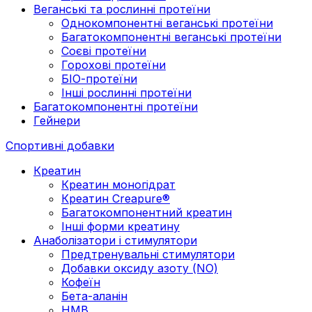
Веганські та рослинні протеїни
Однокомпонентні веганські протеїни
Багатокомпонентні веганські протеїни
Cоєві протеїни
Горохові протеїни
БІО-протеїни
Інші рослинні протеїни
Багатокомпонентні протеїни
Гейнери
Спортивні добавки
Креатин
Креатин моногідрат
Креатин Creapure®
Багатокомпонентний креатин
Інші форми креатину
Анаболізатори і стимулятори
Предтренувальні стимулятори
Добавки оксиду азоту (NO)
Кофеїн
Бета-аланін
HMB