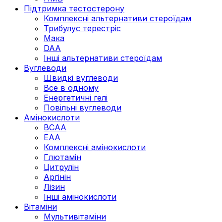
Підтримка тестостерону
Комплексні альтернативи стероїдам
Трибулус терестріс
Мака
DAA
Інші альтернативи стероїдам
Вуглеводи
Швидкі вуглеводи
Все в одному
Енергетичні гелі
Повільні вуглеводи
Амінокислоти
BCAA
EAA
Комплексні амінокислоти
Глютамін
Цитрулін
Аргінін
Лізин
Інші амінокислоти
Вітаміни
Мультивітаміни