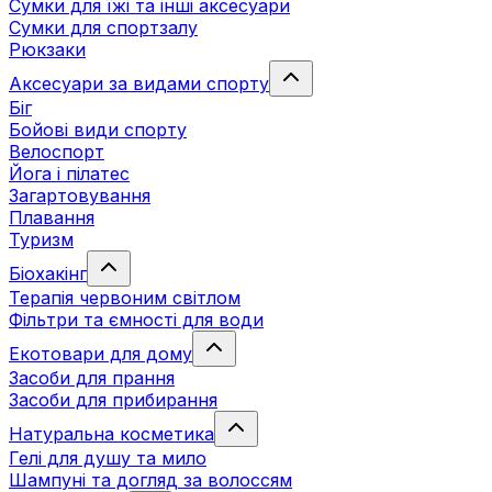
Сумки для їжі та інші аксесуари
Сумки для спортзалу
Рюкзаки
Аксесуари за видами спорту
Біг
Бойові види спорту
Велоспорт
Йога і пілатес
Загартовування
Плавання
Туризм
Біохакінг
Терапія червоним світлом
Фільтри та ємності для води
Екотовари для дому
Засоби для прання
Засоби для прибирання
Натуральна косметика
Гелі для душу та мило
Шампуні та догляд за волоссям