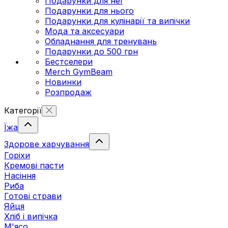
Подарунки для неї
Подарунки для нього
Подарунки для кулінарії та випічки
Мода та аксесуари
Обладнання для тренувань
Подарунки до 500 грн
Бестселери
Merch GymBeam
Новинки
Розпродаж
Категорії
Їжа
Здорове харчування
Горіхи
Кремові пасти
Насіння
Риба
Готові страви
Яйця
Хліб і випічка
М'ясо