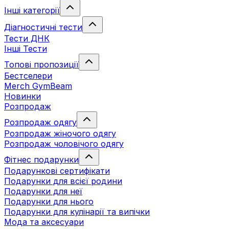
Інші категорії
Діагностичні тести
Тести ДНК
Інші Тести
Топові пропозиції
Бестселери
Merch GymBeam
Новинки
Розпродаж
Розпродаж одягу
Розпродаж жіночого одягу
Розпродаж чоловічого одягу
Фітнес подарунки
Подарункові сертифікати
Подарунки для всієї родини
Подарунки для неї
Подарунки для нього
Подарунки для кулінарії та випічки
Мода та аксесуари