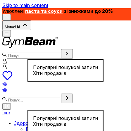
Skip to main content
Улюблені
паста та соуси
зі знижками до 20%
Мова:
UA
Популярні пошукові запити
Хіти продажів
Їжа
Популярні пошукові запити
Здорове харчування
Хіти продажів
Горіхи