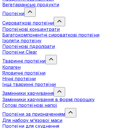
Вегетаріанські продукти
Протеїни
Сироваткові протеїни
Протеїнові концентрати
Багатокомпонентні сироваткові протеїни
Ізоляти протеїну
Протеїнові гідролізати
Протеїни Clear
Тваринні протеїни
Колаген
Яловичні протеїни
Нічні протеїни
Інші тваринні протеїни
Замінники харчування
Замінники харчування в формі порошку
Готові протеїнові напої
Протеїни за призначенням
Для набору м'язової маси
Протеїни для схуднення