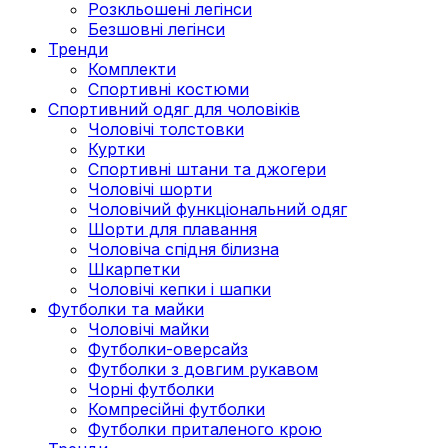
Розкльошені легінси
Безшовні легінси
Тренди
Комплекти
Спортивні костюми
Спортивний одяг для чоловіків
Чоловічі толстовки
Куртки
Спортивні штани та джогери
Чоловічі шорти
Чоловічий функціональний одяг
Шорти для плавання
Чоловіча спідня білизна
Шкарпетки
Чоловічі кепки і шапки
Футболки та майки
Чоловічі майки
Футболки-оверсайз
Футболки з довгим рукавом
Чорні футболки
Компресійні футболки
Футболки приталеного крою