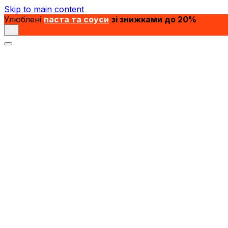
Skip to main content
Улюблені
паста та соуси
зі знижками до 20%