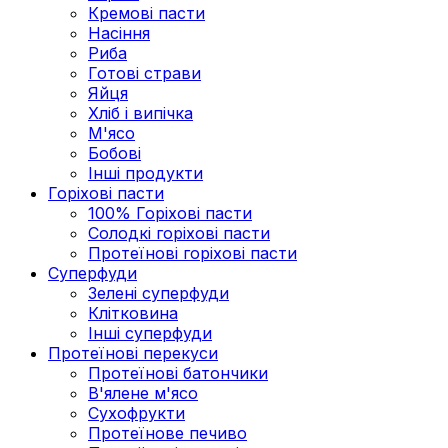
Кремові пасти
Насіння
Риба
Готові страви
Яйця
Хліб і випічка
М'ясо
Бобові
Інші продукти
Горіхові пасти
100% Горіхові пасти
Солодкі горіхові пасти
Протеїнові горіхові пасти
Суперфуди
Зелені суперфуди
Клітковина
Інші суперфуди
Протеїнові перекуси
Протеїнові батончики
В'ялене м'ясо
Сухофрукти
Протеїнове печиво