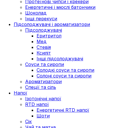
Протеїнові чипси і крекери
Енергетичні і мюслі батончики
Шоколад
Інші перекуси
Підсолоджувачі і ароматизатори
Підсолоджувачі
Еритритол
Мед
Стевія
Ксиліт
Інші підсолоджувачі
Соуси та сиропи
Солодкі соуси та сиропи
Солоні соуси та сиропи
Ароматизатори
Спеції та сіль
Напої
Ізотонічні напої
RTD напої
Енергетичні RTD напої
Шоти
Сік
Чай та матча