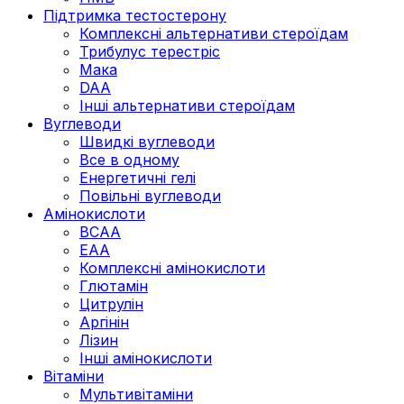
Підтримка тестостерону
Комплексні альтернативи стероїдам
Трибулус терестріс
Мака
DAA
Інші альтернативи стероїдам
Вуглеводи
Швидкі вуглеводи
Все в одному
Енергетичні гелі
Повільні вуглеводи
Амінокислоти
BCAA
EAA
Комплексні амінокислоти
Глютамін
Цитрулін
Аргінін
Лізин
Інші амінокислоти
Вітаміни
Мультивітаміни