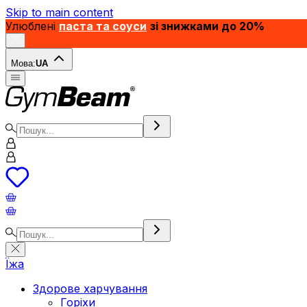
Skip to main content
Улюблені
паста та соуси
зі знижками до 20%
Мова:
UA
Їжа
Здорове харчування
Горіхи