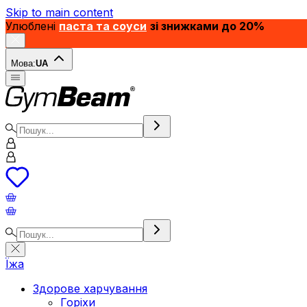
Skip to main content
Улюблені
паста та соуси
зі знижками до 20%
Мова:
UA
Їжа
Здорове харчування
Горіхи