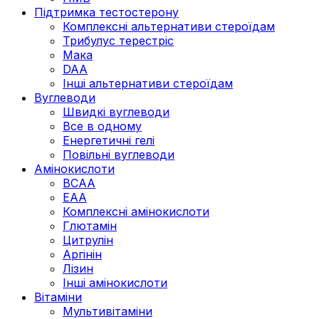
Підтримка тестостерону
Комплексні альтернативи стероїдам
Трибулус терестріс
Мака
DAA
Інші альтернативи стероїдам
Вуглеводи
Швидкі вуглеводи
Все в одному
Енергетичні гелі
Повільні вуглеводи
Амінокислоти
BCAA
EAA
Комплексні амінокислоти
Глютамін
Цитрулін
Аргінін
Лізин
Інші амінокислоти
Вітаміни
Мультивітаміни