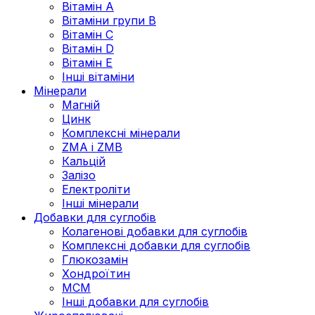
Вітамін А
Вітаміни групи В
Вітамін C
Вітамін D
Вітамін Е
Інші вітаміни
Мінерали
Магній
Цинк
Комплексні мінерали
ZMA і ZMB
Кальцій
Залізо
Електроліти
Інші мінерали
Добавки для суглобів
Колагенові добавки для суглобів
Комплексні добавки для суглобів
Глюкозамін
Хондроїтин
МСМ
Інші добавки для суглобів