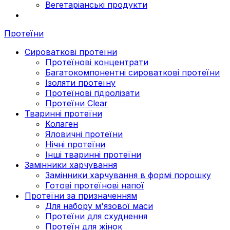
Вегетаріанські продукти
Протеїни
Сироваткові протеїни
Протеїнові концентрати
Багатокомпонентні сироваткові протеїни
Ізоляти протеїну
Протеїнові гідролізати
Протеїни Clear
Тваринні протеїни
Колаген
Яловичні протеїни
Нічні протеїни
Інші тваринні протеїни
Замінники харчування
Замінники харчування в формі порошку
Готові протеїнові напої
Протеїни за призначенням
Для набору м'язової маси
Протеїни для схуднення
Протеїн для жінок