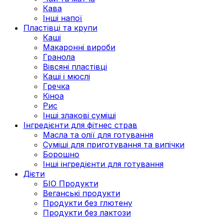
Кава
Інші напої
Пластівці та крупи
Каші
Макаронні вироби
Гранола
Вівсяні пластівці
Каші і мюслі
Гречка
Кіноа
Рис
Інші злакові суміші
Інгредієнти для фітнес страв
Масла та олії для готування
Суміші для приготування та випічки
Борошно
Інші інгредієнти для готування
Дієти
БІО Продукти
Веганські продукти
Продукти без глютену
Продукти без лактози