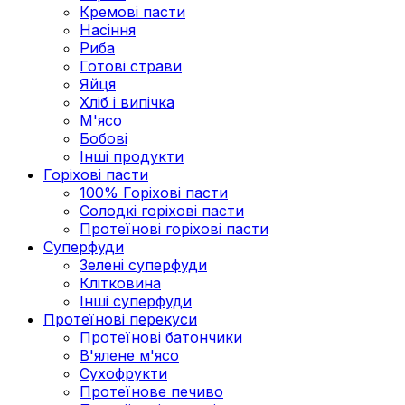
Кремові пасти
Насіння
Риба
Готові страви
Яйця
Хліб і випічка
М'ясо
Бобові
Інші продукти
Горіхові пасти
100% Горіхові пасти
Солодкі горіхові пасти
Протеїнові горіхові пасти
Суперфуди
Зелені суперфуди
Клітковина
Інші суперфуди
Протеїнові перекуси
Протеїнові батончики
В'ялене м'ясо
Сухофрукти
Протеїнове печиво