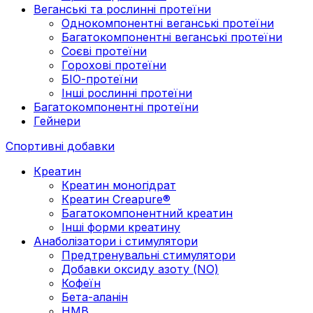
Веганські та рослинні протеїни
Однокомпонентні веганські протеїни
Багатокомпонентні веганські протеїни
Cоєві протеїни
Горохові протеїни
БІО-протеїни
Інші рослинні протеїни
Багатокомпонентні протеїни
Гейнери
Спортивні добавки
Креатин
Креатин моногідрат
Креатин Creapure®
Багатокомпонентний креатин
Інші форми креатину
Анаболізатори і стимулятори
Предтренувальні стимулятори
Добавки оксиду азоту (NO)
Кофеїн
Бета-аланін
HMB