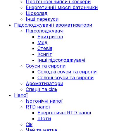
Протеїнові чипси і крекери
Енергетичні і мюслі батончики
Шоколад
Інші перекуси
Підсолоджувачі і ароматизатори
Підсолоджувачі
Еритритол
Мед
Стевія
Ксиліт
Інші підсолоджувачі
Соуси та сиропи
Солодкі соуси та сиропи
Солоні соуси та сиропи
Ароматизатори
Спеції та сіль
Напої
Ізотонічні напої
RTD напої
Енергетичні RTD напої
Шоти
Сік
Чай та матча