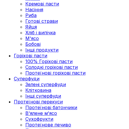
Кремові пасти
Насіння
Риба
Готові страви
Яйця
Хліб і випічка
М'ясо
Бобові
Інші продукти
Горіхові пасти
100% Горіхові пасти
Солодкі горіхові пасти
Протеїнові горіхові пасти
Суперфуди
Зелені суперфуди
Клітковина
Інші суперфуди
Протеїнові перекуси
Протеїнові батончики
В'ялене м'ясо
Сухофрукти
Протеїнове печиво