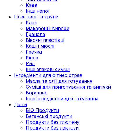
Кава
Інші напої
Пластівці та крупи
Каші
Макаронні вироби
Гранола
Вівсяні пластівці
Каші і мюслі
Гречка
Кіноа
Рис
Інші злакові суміші
Інгредієнти для фітнес страв
Масла та олії для готування
Суміші для приготування та випічки
Борошно
Інші інгредієнти для готування
Дієти
БІО Продукти
Веганські продукти
Продукти без глютену
Продукти без лактози