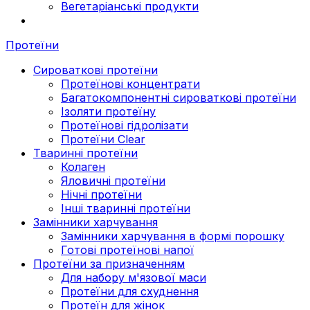
Вегетаріанські продукти
Протеїни
Сироваткові протеїни
Протеїнові концентрати
Багатокомпонентні сироваткові протеїни
Ізоляти протеїну
Протеїнові гідролізати
Протеїни Clear
Тваринні протеїни
Колаген
Яловичні протеїни
Нічні протеїни
Інші тваринні протеїни
Замінники харчування
Замінники харчування в формі порошку
Готові протеїнові напої
Протеїни за призначенням
Для набору м'язової маси
Протеїни для схуднення
Протеїн для жінок