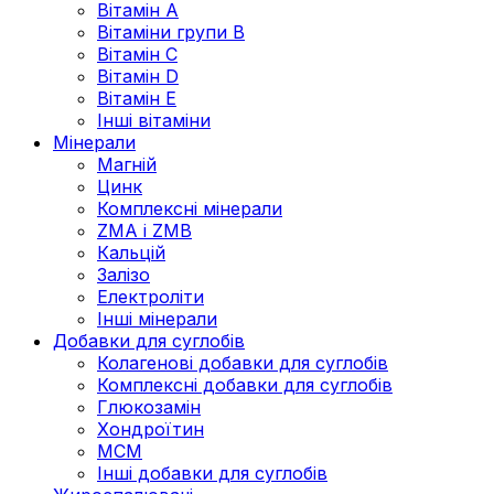
Вітамін А
Вітаміни групи В
Вітамін C
Вітамін D
Вітамін Е
Інші вітаміни
Мінерали
Магній
Цинк
Комплексні мінерали
ZMA і ZMB
Кальцій
Залізо
Електроліти
Інші мінерали
Добавки для суглобів
Колагенові добавки для суглобів
Комплексні добавки для суглобів
Глюкозамін
Хондроїтин
МСМ
Інші добавки для суглобів