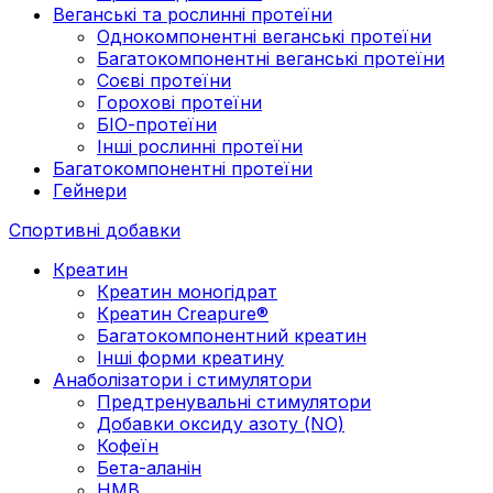
Веганські та рослинні протеїни
Однокомпонентні веганські протеїни
Багатокомпонентні веганські протеїни
Cоєві протеїни
Горохові протеїни
БІО-протеїни
Інші рослинні протеїни
Багатокомпонентні протеїни
Гейнери
Спортивні добавки
Креатин
Креатин моногідрат
Креатин Creapure®
Багатокомпонентний креатин
Інші форми креатину
Анаболізатори і стимулятори
Предтренувальні стимулятори
Добавки оксиду азоту (NO)
Кофеїн
Бета-аланін
HMB