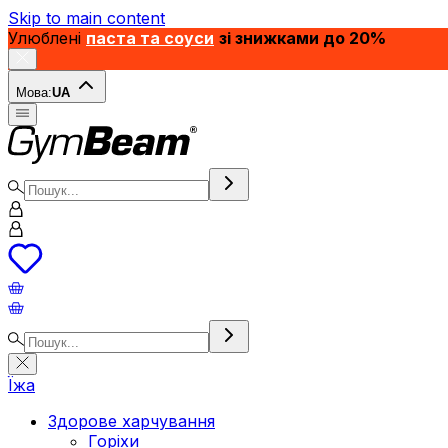
Skip to main content
Улюблені
паста та соуси
зі знижками до 20%
Мова:
UA
Їжа
Здорове харчування
Горіхи