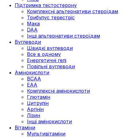
Підтримка тестостерону
Комплексні альтернативи стероїдам
Трибулус терестріс
Мака
DAA
Інші альтернативи стероїдам
Вуглеводи
Швидкі вуглеводи
Все в одному
Енергетичні гелі
Повільні вуглеводи
Амінокислоти
BCAA
EAA
Комплексні амінокислоти
Глютамін
Цитрулін
Аргінін
Лізин
Інші амінокислоти
Вітаміни
Мультивітаміни