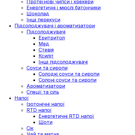
Протеїнові чипси і крекери
Енергетичні і мюслі батончики
Шоколад
Інші перекуси
Підсолоджувачі і ароматизатори
Підсолоджувачі
Еритритол
Мед
Стевія
Ксиліт
Інші підсолоджувачі
Соуси та сиропи
Солодкі соуси та сиропи
Солоні соуси та сиропи
Ароматизатори
Спеції та сіль
Напої
Ізотонічні напої
RTD напої
Енергетичні RTD напої
Шоти
Сік
Чай та матча