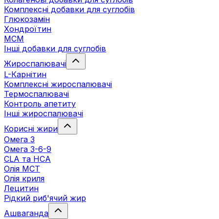
Комплексні добавки для суглобів
Глюкозамін
Хондроїтин
МСМ
Інші добавки для суглобів
Жироспалювачі
L-Карнітин
Комплексні жироспалювачі
Термоспалювачі
Контроль апетиту
Інші жироспалювачі
Корисні жири
Омега 3
Омега 3-6-9
CLA та HCA
Олія МСТ
Олія криля
Лецитин
Рідкий риб'ячий жир
Ашваганда