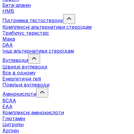
Бета-аланін
HMB
Підтримка тестостерону
Комплексні альтернативи стероїдам
Трибулус терестріс
Мака
DAA
Інші альтернативи стероїдам
Вуглеводи
Швидкі вуглеводи
Все в одному
Енергетичні гелі
Повільні вуглеводи
Амінокислоти
BCAA
EAA
Комплексні амінокислоти
Глютамін
Цитрулін
Аргінін