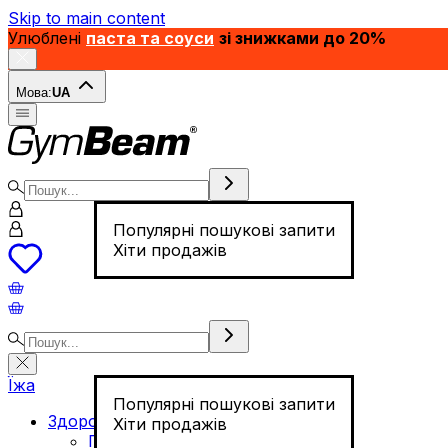
Skip to main content
Улюблені
паста та соуси
зі знижками до 20%
Мова:
UA
Популярні пошукові запити
Хіти продажів
Їжа
Популярні пошукові запити
Здорове харчування
Хіти продажів
Горіхи