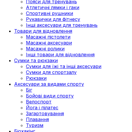
Пояси для тренувань
Атлетичні лямки і гаки
Спортивні рушники
Рукавички для фітнесу
Інші аксесуари для тренувань
Товари для відновлення
Масажні пістолети
Масажні аксесуари
Масажні ролики
Інші товари для відновлення
Сумки та рюкзаки
Сумки для їжі та інші аксесуари
Сумки для спортзалу
Рюкзаки
Аксесуари за видами спорту
Біг
Бойові види спорту
Велоспорт
Йога і пілатес
Загартовування
Плавання
Туризм
Біохакінг