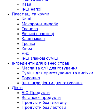
Кава
Інші напої
Пластівці та крупи
Каші
Макаронні вироби
Гранола
Вівсяні пластівці
Каші і мюслі
Гречка
Кіноа
Рис
Інші злакові суміші
Інгредієнти для фітнес страв
Масла та олії для готування
Суміші для приготування та випічки
Борошно
Інші інгредієнти для готування
Дієти
БІО Продукти
Веганські продукти
Продукти без глютену
Продукти без лактози