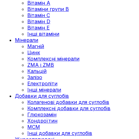
Вітамін А
Вітаміни групи В
Вітамін C
Вітамін D
Вітамін Е
Інші вітаміни
Мінерали
Магній
Цинк
Комплексні мінерали
ZMA і ZMB
Кальцій
Залізо
Електроліти
Інші мінерали
Добавки для суглобів
Колагенові добавки для суглобів
Комплексні добавки для суглобів
Глюкозамін
Хондроїтин
МСМ
Інші добавки для суглобів