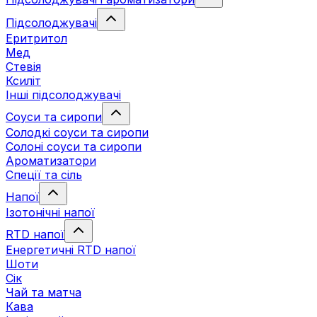
Підсолоджувачі
Еритритол
Мед
Стевія
Ксиліт
Інші підсолоджувачі
Соуси та сиропи
Солодкі соуси та сиропи
Солоні соуси та сиропи
Ароматизатори
Спеції та сіль
Напої
Ізотонічні напої
RTD напої
Енергетичні RTD напої
Шоти
Сік
Чай та матча
Кава