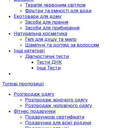
Терапія червоним світлом
Фільтри та ємності для води
Екотовари для дому
Засоби для прання
Засоби для прибирання
Натуральна косметика
Гелі для душу та мило
Шампуні та догляд за волоссям
Інші категорії
Діагностичні тести
Тести ДНК
Інші Тести
Топові пропозиції
Розпродаж одягу
Розпродаж жіночого одягу
Розпродаж чоловічого одягу
Фітнес подарунки
Подарункові сертифікати
Подарунки для всієї родини