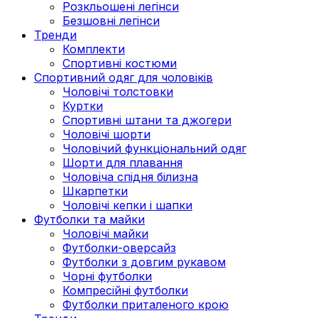
Розкльошені легінси
Безшовні легінси
Тренди
Комплекти
Спортивні костюми
Спортивний одяг для чоловіків
Чоловічі толстовки
Куртки
Спортивні штани та джогери
Чоловічі шорти
Чоловічий функціональний одяг
Шорти для плавання
Чоловіча спідня білизна
Шкарпетки
Чоловічі кепки і шапки
Футболки та майки
Чоловічі майки
Футболки-оверсайз
Футболки з довгим рукавом
Чорні футболки
Компресійні футболки
Футболки приталеного крою