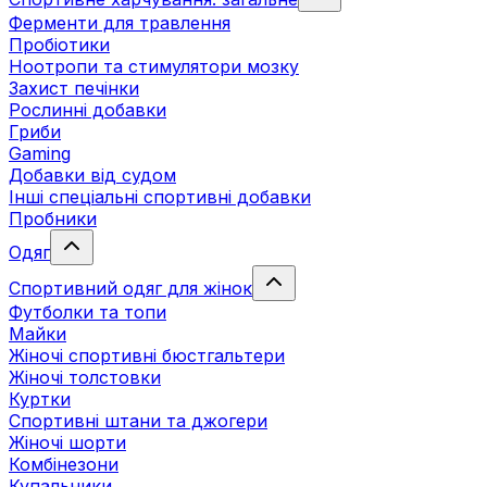
Ферменти для травлення
Пробіотики
Ноотропи та стимулятори мозку
Захист печінки
Рослинні добавки
Гриби
Gaming
Добавки від судом
Інші спеціальні спортивні добавки
Пробники
Одяг
Спортивний одяг для жінок
Футболки та топи
Майки
Жіночі спортивні бюстгальтери
Жіночі толстовки
Куртки
Спортивні штани та джогери
Жіночі шорти
Комбінезони
Купальники