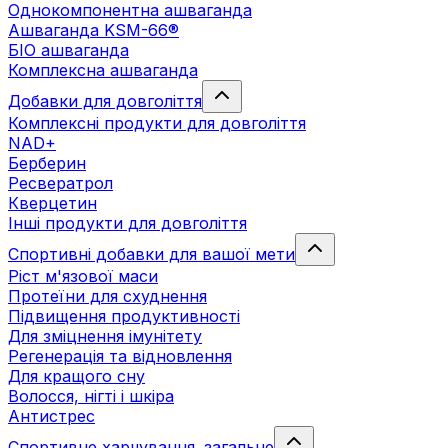
Однокомпонентна ашваганда
Ашваганда KSM-66®
БІО ашваганда
Комплексна ашваганда
Добавки для довголіття
Комплексні продукти для довголіття
NAD+
Берберин
Ресвератрол
Кверцетин
Інші продукти для довголіття
Спортивні добавки для вашої мети
Ріст м'язової маси
Протеїни для схуднення
Підвищення продуктивності
Для зміцнення імунітету
Регенерація та відновлення
Для кращого сну
Волосся, нігті і шкіра
Антистрес
Спортивне харчування. загальне