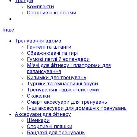
Тренди
Комплекти
Спортивні костюми
Інше
Тренування вдома
Гантелі та штанги
Обважнювачі та гирі
Гумові петлі й еспандери
М'ячі для фітнесу і платформи для
балансування
Килимки для тренувань
Турніки та гімнастичні бруси
Тренувальні підвісні системи
Скакалки
Смарт аксесуари для тренувань
Інші аксесуари для домашніх тренувань
Аксесуари для фітнесу
Шейкери
Спортивні пляшки
Бандажі для тренувань