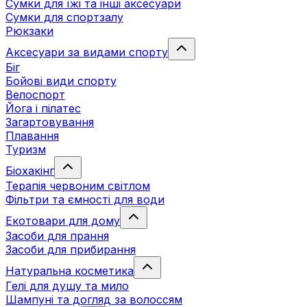
Сумки для їжі та інші аксесуари
Сумки для спортзалу
Рюкзаки
Аксесуари за видами спорту
Біг
Бойові види спорту
Велоспорт
Йога і пілатес
Загартовування
Плавання
Туризм
Біохакінг
Терапія червоним світлом
Фільтри та ємності для води
Екотовари для дому
Засоби для прання
Засоби для прибирання
Натуральна косметика
Гелі для душу та мило
Шампуні та догляд за волоссям