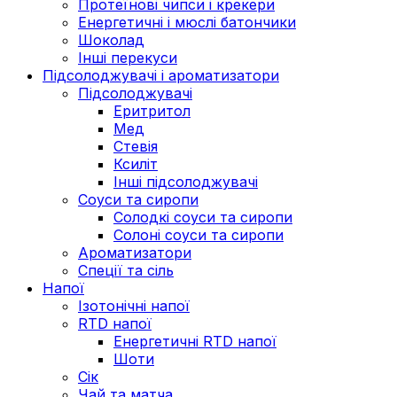
Протеїнові чипси і крекери
Енергетичні і мюслі батончики
Шоколад
Інші перекуси
Підсолоджувачі і ароматизатори
Підсолоджувачі
Еритритол
Мед
Стевія
Ксиліт
Інші підсолоджувачі
Соуси та сиропи
Солодкі соуси та сиропи
Солоні соуси та сиропи
Ароматизатори
Спеції та сіль
Напої
Ізотонічні напої
RTD напої
Енергетичні RTD напої
Шоти
Сік
Чай та матча