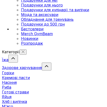
Подарунки для неї
Подарунки для нього
Подарунки для кулінарії та випічки
Мода та аксесуари
Обладнання для тренувань
Подарунки до 500 грн
Бестселери
Merch GymBeam
Новинки
Розпродаж
Категорії
Їжа
Здорове харчування
Горіхи
Кремові пасти
Насіння
Риба
Готові страви
Яйця
Хліб і випічка
М'ясо