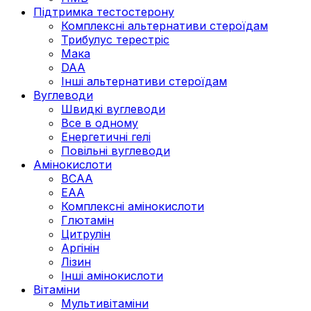
Підтримка тестостерону
Комплексні альтернативи стероїдам
Трибулус терестріс
Мака
DAA
Інші альтернативи стероїдам
Вуглеводи
Швидкі вуглеводи
Все в одному
Енергетичні гелі
Повільні вуглеводи
Амінокислоти
BCAA
EAA
Комплексні амінокислоти
Глютамін
Цитрулін
Аргінін
Лізин
Інші амінокислоти
Вітаміни
Мультивітаміни