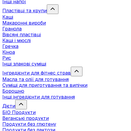
Інші напої
Пластівці та крупи
Каші
Макаронні вироби
Гранола
Вівсяні пластівці
Каші і мюслі
Гречка
Кіноа
Рис
Інші злакові суміші
Інгредієнти для фітнес страв
Масла та олії для готування
Суміші для приготування та випічки
Борошно
Інші інгредієнти для готування
Дієти
БІО Продукти
Веганські продукти
Продукти без глютену
Продукти без лактози