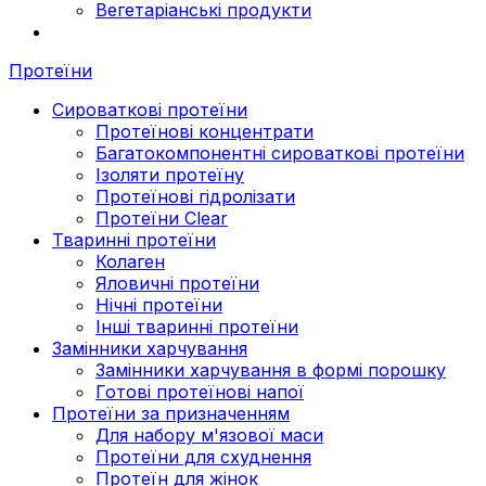
Вегетаріанські продукти
Протеїни
Сироваткові протеїни
Протеїнові концентрати
Багатокомпонентні сироваткові протеїни
Ізоляти протеїну
Протеїнові гідролізати
Протеїни Clear
Тваринні протеїни
Колаген
Яловичні протеїни
Нічні протеїни
Інші тваринні протеїни
Замінники харчування
Замінники харчування в формі порошку
Готові протеїнові напої
Протеїни за призначенням
Для набору м'язової маси
Протеїни для схуднення
Протеїн для жінок