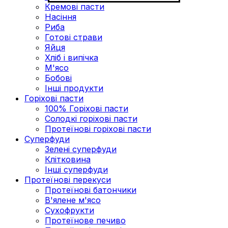
Кремові пасти
Насіння
Риба
Готові страви
Яйця
Хліб і випічка
М'ясо
Бобові
Інші продукти
Горіхові пасти
100% Горіхові пасти
Солодкі горіхові пасти
Протеїнові горіхові пасти
Суперфуди
Зелені суперфуди
Клітковина
Інші суперфуди
Протеїнові перекуси
Протеїнові батончики
В'ялене м'ясо
Сухофрукти
Протеїнове печиво