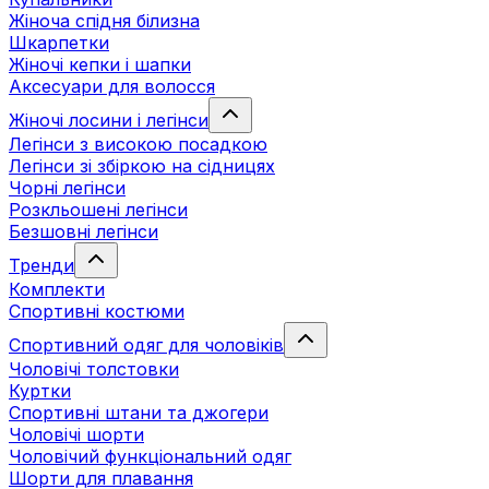
Жіноча спідня білизна
Шкарпетки
Жіночі кепки і шапки
Аксесуари для волосся
Жіночі лосини і легінси
Легінси з високою посадкою
Легінси зі збіркою на сідницях
Чорні легінси
Розкльошені легінси
Безшовні легінси
Тренди
Комплекти
Спортивні костюми
Спортивний одяг для чоловіків
Чоловічі толстовки
Куртки
Спортивні штани та джогери
Чоловічі шорти
Чоловічий функціональний одяг
Шорти для плавання