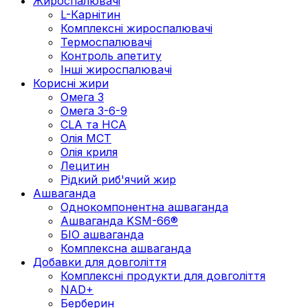
Жироспалювачі
L-Карнітин
Комплексні жироспалювачі
Термоспалювачі
Контроль апетиту
Інші жироспалювачі
Корисні жири
Омега 3
Омега 3-6-9
CLA та HCA
Олія МСТ
Олія криля
Лецитин
Рідкий риб'ячий жир
Ашваганда
Однокомпонентна ашваганда
Ашваганда KSM-66®
БІО ашваганда
Комплексна ашваганда
Добавки для довголіття
Комплексні продукти для довголіття
NAD+
Берберин