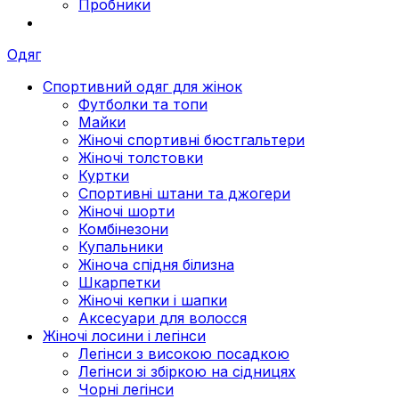
Пробники
Одяг
Спортивний одяг для жінок
Футболки та топи
Майки
Жіночі спортивні бюстгальтери
Жіночі толстовки
Куртки
Спортивні штани та джогери
Жіночі шорти
Комбінезони
Купальники
Жіноча спідня білизна
Шкарпетки
Жіночі кепки і шапки
Аксесуари для волосся
Жіночі лосини і легінси
Легінси з високою посадкою
Легінси зі збіркою на сідницях
Чорні легінси