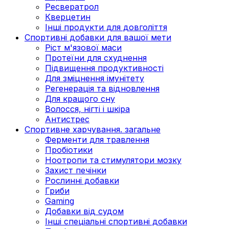
Ресвератрол
Кверцетин
Інші продукти для довголіття
Спортивні добавки для вашої мети
Ріст м'язової маси
Протеїни для схуднення
Підвищення продуктивності
Для зміцнення імунітету
Регенерація та відновлення
Для кращого сну
Волосся, нігті і шкіра
Антистрес
Спортивне харчування. загальне
Ферменти для травлення
Пробіотики
Ноотропи та стимулятори мозку
Захист печінки
Рослинні добавки
Гриби
Gaming
Добавки від судом
Інші спеціальні спортивні добавки