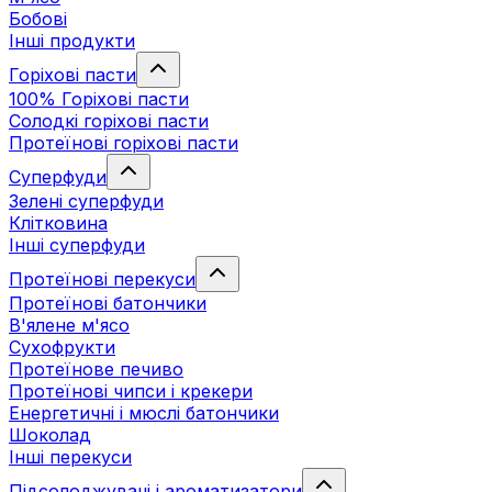
Бобові
Інші продукти
Горіхові пасти
100% Горіхові пасти
Солодкі горіхові пасти
Протеїнові горіхові пасти
Суперфуди
Зелені суперфуди
Клітковина
Інші суперфуди
Протеїнові перекуси
Протеїнові батончики
В'ялене м'ясо
Сухофрукти
Протеїнове печиво
Протеїнові чипси і крекери
Енергетичні і мюслі батончики
Шоколад
Інші перекуси
Підсолоджувачі і ароматизатори