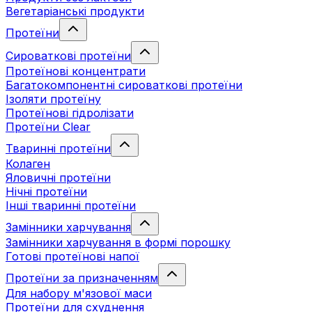
Вегетаріанські продукти
Протеїни
Сироваткові протеїни
Протеїнові концентрати
Багатокомпонентні сироваткові протеїни
Ізоляти протеїну
Протеїнові гідролізати
Протеїни Clear
Тваринні протеїни
Колаген
Яловичні протеїни
Нічні протеїни
Інші тваринні протеїни
Замінники харчування
Замінники харчування в формі порошку
Готові протеїнові напої
Протеїни за призначенням
Для набору м'язової маси
Протеїни для схуднення