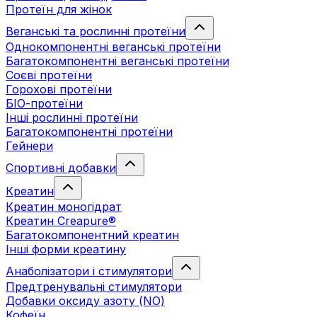
Протеїн для жінок
Веганські та рослинні протеїни
Однокомпонентні веганські протеїни
Багатокомпонентні веганські протеїни
Cоєві протеїни
Горохові протеїни
БІО-протеїни
Інші рослинні протеїни
Багатокомпонентні протеїни
Гейнери
Спортивні добавки
Креатин
Креатин моногідрат
Креатин Creapure®
Багатокомпонентний креатин
Інші форми креатину
Анаболізатори і стимулятори
Предтренувальні стимулятори
Добавки оксиду азоту (NO)
Кофеїн