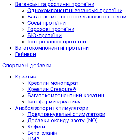
Веганські та рослинні протеїни
Однокомпонентні веганські протеїни
Багатокомпонентні веганські протеїни
Cоєві протеїни
Горохові протеїни
БІО-протеїни
Інші рослинні протеїни
Багатокомпонентні протеїни
Гейнери
Спортивні добавки
Креатин
Креатин моногідрат
Креатин Creapure®
Багатокомпонентний креатин
Інші форми креатину
Анаболізатори і стимулятори
Предтренувальні стимулятори
Добавки оксиду азоту (NO)
Кофеїн
Бета-аланін
HMB