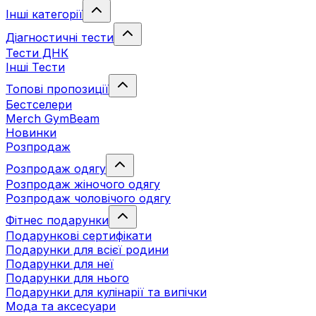
Інші категорії
Діагностичні тести
Тести ДНК
Інші Тести
Топові пропозиції
Бестселери
Merch GymBeam
Новинки
Розпродаж
Розпродаж одягу
Розпродаж жіночого одягу
Розпродаж чоловічого одягу
Фітнес подарунки
Подарункові сертифікати
Подарунки для всієї родини
Подарунки для неї
Подарунки для нього
Подарунки для кулінарії та випічки
Мода та аксесуари