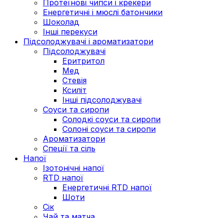
Протеїнові чипси і крекери
Енергетичні і мюслі батончики
Шоколад
Інші перекуси
Підсолоджувачі і ароматизатори
Підсолоджувачі
Еритритол
Мед
Стевія
Ксиліт
Інші підсолоджувачі
Соуси та сиропи
Солодкі соуси та сиропи
Солоні соуси та сиропи
Ароматизатори
Спеції та сіль
Напої
Ізотонічні напої
RTD напої
Енергетичні RTD напої
Шоти
Сік
Чай та матча