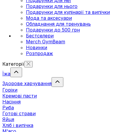
Подарунки для неї
Подарунки для нього
Подарунки для кулінарії та випічки
Мода та аксесуари
Обладнання для тренувань
Подарунки до 500 грн
Бестселери
Merch GymBeam
Новинки
Розпродаж
Категорії
Їжа
Здорове харчування
Горіхи
Кремові пасти
Насіння
Риба
Готові страви
Яйця
Хліб і випічка
М'ясо