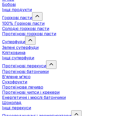
Бобові
Інші продукти
Горіхові пасти
100% Горіхові пасти
Солодкі горіхові пасти
Протеїнові горіхові пасти
Суперфуди
Зелені суперфуди
Клітковина
Інші суперфуди
Протеїнові перекуси
Протеїнові батончики
В'ялене м'ясо
Сухофрукти
Протеїнове печиво
Протеїнові чипси і крекери
Енергетичні і мюслі батончики
Шоколад
Інші перекуси
Підсолоджувачі і ароматизатори