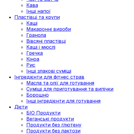
Кава
Інші напої
Пластівці та крупи
Каші
Макаронні вироби
Гранола
Вівсяні пластівці
Каші і мюслі
Гречка
Кіноа
Рис
Інші злакові суміші
Інгредієнти для фітнес страв
Масла та олії для готування
Суміші для приготування та випічки
Борошно
Інші інгредієнти для готування
Дієти
БІО Продукти
Веганські продукти
Продукти без глютену
Продукти без лактози