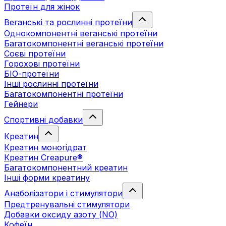
Протеїн для жінок
Веганські та рослинні протеїни
Однокомпонентні веганські протеїни
Багатокомпонентні веганські протеїни
Cоєві протеїни
Горохові протеїни
БІО-протеїни
Інші рослинні протеїни
Багатокомпонентні протеїни
Гейнери
Спортивні добавки
Креатин
Креатин моногідрат
Креатин Creapure®
Багатокомпонентний креатин
Інші форми креатину
Анаболізатори і стимулятори
Предтренувальні стимулятори
Добавки оксиду азоту (NO)
Кофеїн