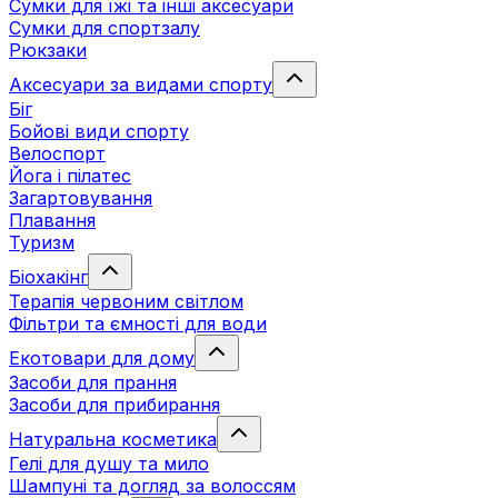
Сумки для їжі та інші аксесуари
Сумки для спортзалу
Рюкзаки
Аксесуари за видами спорту
Біг
Бойові види спорту
Велоспорт
Йога і пілатес
Загартовування
Плавання
Туризм
Біохакінг
Терапія червоним світлом
Фільтри та ємності для води
Екотовари для дому
Засоби для прання
Засоби для прибирання
Натуральна косметика
Гелі для душу та мило
Шампуні та догляд за волоссям