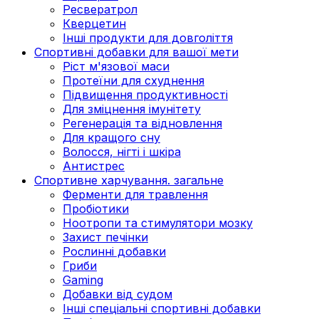
Ресвератрол
Кверцетин
Інші продукти для довголіття
Спортивні добавки для вашої мети
Ріст м'язової маси
Протеїни для схуднення
Підвищення продуктивності
Для зміцнення імунітету
Регенерація та відновлення
Для кращого сну
Волосся, нігті і шкіра
Антистрес
Спортивне харчування. загальне
Ферменти для травлення
Пробіотики
Ноотропи та стимулятори мозку
Захист печінки
Рослинні добавки
Гриби
Gaming
Добавки від судом
Інші спеціальні спортивні добавки