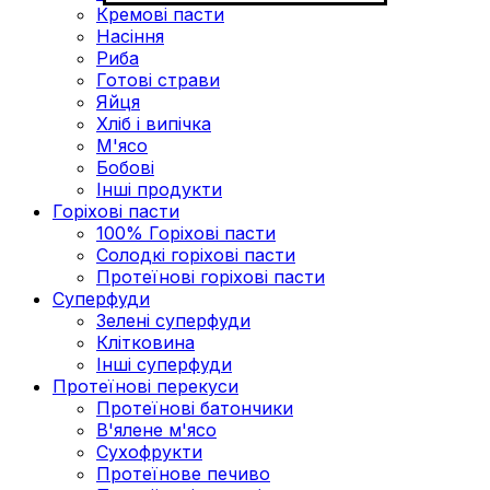
Кремові пасти
Насіння
Риба
Готові страви
Яйця
Хліб і випічка
М'ясо
Бобові
Інші продукти
Горіхові пасти
100% Горіхові пасти
Солодкі горіхові пасти
Протеїнові горіхові пасти
Суперфуди
Зелені суперфуди
Клітковина
Інші суперфуди
Протеїнові перекуси
Протеїнові батончики
В'ялене м'ясо
Сухофрукти
Протеїнове печиво