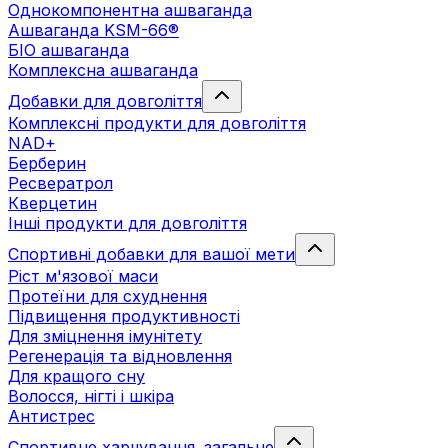
Однокомпонентна ашваганда
Ашваганда KSM-66®
БІО ашваганда
Комплексна ашваганда
Добавки для довголіття
Комплексні продукти для довголіття
NAD+
Берберин
Ресвератрол
Кверцетин
Інші продукти для довголіття
Спортивні добавки для вашої мети
Ріст м'язової маси
Протеїни для схуднення
Підвищення продуктивності
Для зміцнення імунітету
Регенерація та відновлення
Для кращого сну
Волосся, нігті і шкіра
Антистрес
Спортивне харчування. загальне