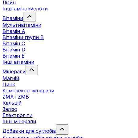
Лізин
Інші амінокислоти
Вітаміни
Мультивітаміни
Вітамін А
Вітаміни групи В
Вітамін C
Вітамін D
Вітамін Е
Інші вітаміни
Мінерали
Магній
Цинк
Комплексні мінерали
ZMA і ZMB
Кальцій
Залізо
Електроліти
Інші мінерали
Добавки для суглобів
Колагенові добавки для суглобів