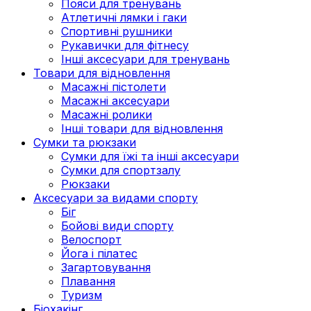
Пояси для тренувань
Атлетичні лямки і гаки
Спортивні рушники
Рукавички для фітнесу
Інші аксесуари для тренувань
Товари для відновлення
Масажні пістолети
Масажні аксесуари
Масажні ролики
Інші товари для відновлення
Сумки та рюкзаки
Сумки для їжі та інші аксесуари
Сумки для спортзалу
Рюкзаки
Аксесуари за видами спорту
Біг
Бойові види спорту
Велоспорт
Йога і пілатес
Загартовування
Плавання
Туризм
Біохакінг