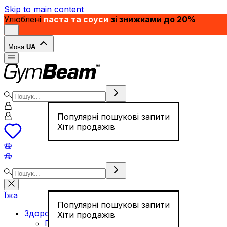
Skip to main content
Улюблені
паста та соуси
зі знижками до 20%
Мова:
UA
Популярні пошукові запити
Хіти продажів
Їжа
Популярні пошукові запити
Здорове харчування
Хіти продажів
Горіхи