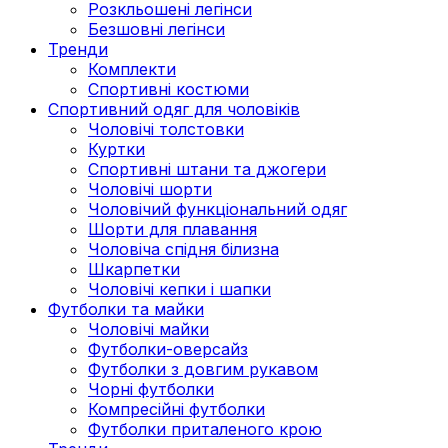
Розкльошені легінси
Безшовні легінси
Тренди
Комплекти
Спортивні костюми
Спортивний одяг для чоловіків
Чоловічі толстовки
Куртки
Спортивні штани та джогери
Чоловічі шорти
Чоловічий функціональний одяг
Шорти для плавання
Чоловіча спідня білизна
Шкарпетки
Чоловічі кепки і шапки
Футболки та майки
Чоловічі майки
Футболки-оверсайз
Футболки з довгим рукавом
Чорні футболки
Компресійні футболки
Футболки приталеного крою