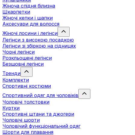
Жіноча спідня білизна
Шкарпетки
Жіночі кепки і шапки
Аксесуари для волосся
Жіночі лосини і легінси
Легінси з високою посадкою
Легінси зі збіркою на сідницях
Чорні легінси
Розкльошені легінси
Безшовні легінси
Тренди
Комплекти
Спортивні костюми
Спортивний одяг для чоловіків
Чоловічі толстовки
Куртки
Спортивні штани та джогери
Чоловічі шорти
Чоловічий функціональний одяг
Шорти для плавання