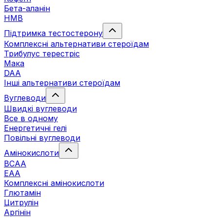
Бета-аланін
HMB
Підтримка тестостерону
Комплексні альтернативи стероїдам
Трибулус терестріс
Мака
DAA
Інші альтернативи стероїдам
Вуглеводи
Швидкі вуглеводи
Все в одному
Енергетичні гелі
Повільні вуглеводи
Амінокислоти
BCAA
EAA
Комплексні амінокислоти
Глютамін
Цитрулін
Аргінін