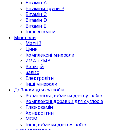
Вітамін А
Вітаміни групи В
Вітамін C
Вітамін D
Вітамін Е
Інші вітаміни
Мінерали
Магній
Цинк
Комплексні мінерали
ZMA і ZMB
Кальцій
Залізо
Електроліти
Інші мінерали
Добавки для суглобів
Колагенові добавки для суглобів
Комплексні добавки для суглобів
Глюкозамін
Хондроїтин
МСМ
Інші добавки для суглобів