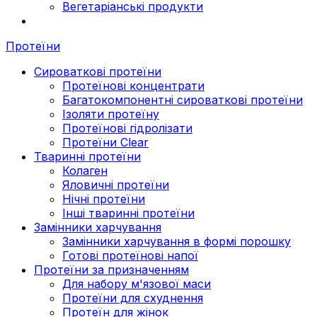
Вегетаріанські продукти
Протеїни
Сироваткові протеїни
Протеїнові концентрати
Багатокомпонентні сироваткові протеїни
Ізоляти протеїну
Протеїнові гідролізати
Протеїни Clear
Тваринні протеїни
Колаген
Яловичні протеїни
Нічні протеїни
Інші тваринні протеїни
Замінники харчування
Замінники харчування в формі порошку
Готові протеїнові напої
Протеїни за призначенням
Для набору м'язової маси
Протеїни для схуднення
Протеїн для жінок