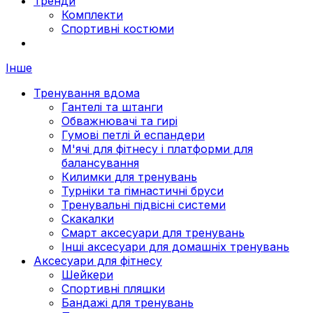
Тренди
Комплекти
Спортивні костюми
Інше
Тренування вдома
Гантелі та штанги
Обважнювачі та гирі
Гумові петлі й еспандери
М'ячі для фітнесу і платформи для
балансування
Килимки для тренувань
Турніки та гімнастичні бруси
Тренувальні підвісні системи
Скакалки
Смарт аксесуари для тренувань
Інші аксесуари для домашніх тренувань
Аксесуари для фітнесу
Шейкери
Спортивні пляшки
Бандажі для тренувань