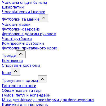
Чоловіча спідня білизна
Шкарпетки
Чоловічі кепки і шапки
Футболки та майки
Чоловічі майки
Футболки-оверсайз
Футболки з довгим рукавом
Чорні футболки
Компресійні футболки
Футболки приталеного крою
Тренди
Комплекти
Спортивні костюми
Інше
Тренування вдома
Гантелі та штанги
Обважнювачі та гирі
Гумові петлі й еспандери
М'ячі для фітнесу і платформи для балансування
Килимки для тренувань