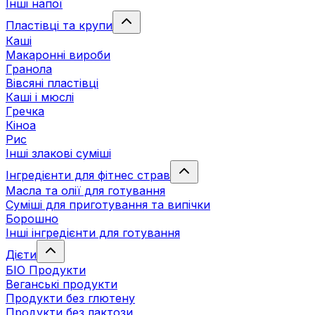
Інші напої
Пластівці та крупи
Каші
Макаронні вироби
Гранола
Вівсяні пластівці
Каші і мюслі
Гречка
Кіноа
Рис
Інші злакові суміші
Інгредієнти для фітнес страв
Масла та олії для готування
Суміші для приготування та випічки
Борошно
Інші інгредієнти для готування
Дієти
БІО Продукти
Веганські продукти
Продукти без глютену
Продукти без лактози