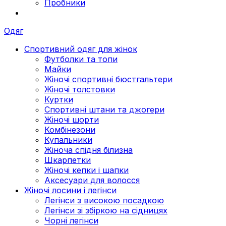
Пробники
Одяг
Спортивний одяг для жінок
Футболки та топи
Майки
Жіночі спортивні бюстгальтери
Жіночі толстовки
Куртки
Спортивні штани та джогери
Жіночі шорти
Комбінезони
Купальники
Жіноча спідня білизна
Шкарпетки
Жіночі кепки і шапки
Аксесуари для волосся
Жіночі лосини і легінси
Легінси з високою посадкою
Легінси зі збіркою на сідницях
Чорні легінси