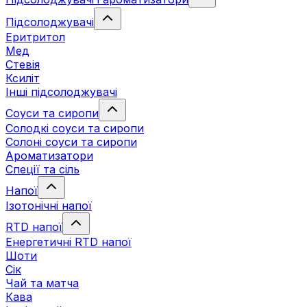
Підсолоджувачі
Еритритол
Мед
Стевія
Ксиліт
Інші підсолоджувачі
Соуси та сиропи
Солодкі соуси та сиропи
Солоні соуси та сиропи
Ароматизатори
Спеції та сіль
Напої
Ізотонічні напої
RTD напої
Енергетичні RTD напої
Шоти
Сік
Чай та матча
Кава