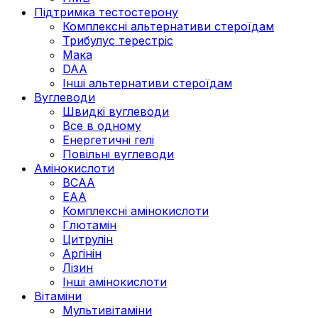
Підтримка тестостерону
Комплексні альтернативи стероїдам
Трибулус терестріс
Мака
DAA
Інші альтернативи стероїдам
Вуглеводи
Швидкі вуглеводи
Все в одному
Енергетичні гелі
Повільні вуглеводи
Амінокислоти
BCAA
EAA
Комплексні амінокислоти
Глютамін
Цитрулін
Аргінін
Лізин
Інші амінокислоти
Вітаміни
Мультивітаміни