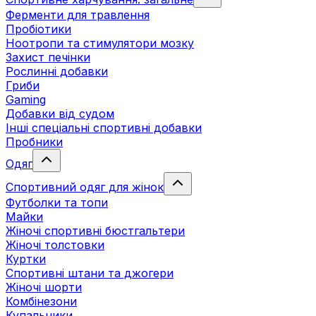
Ферменти для травлення
Пробіотики
Ноотропи та стимулятори мозку
Захист печінки
Рослинні добавки
Гриби
Gaming
Добавки від судом
Інші спеціальні спортивні добавки
Пробники
Одяг
Спортивний одяг для жінок
Футболки та топи
Майки
Жіночі спортивні бюстгальтери
Жіночі толстовки
Куртки
Спортивні штани та джогери
Жіночі шорти
Комбінезони
Купальники