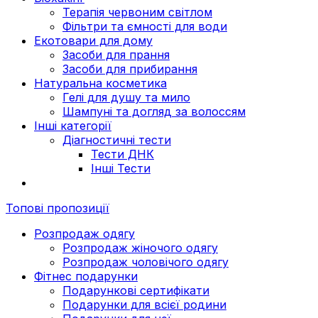
Терапія червоним світлом
Фільтри та ємності для води
Екотовари для дому
Засоби для прання
Засоби для прибирання
Натуральна косметика
Гелі для душу та мило
Шампуні та догляд за волоссям
Інші категорії
Діагностичні тести
Тести ДНК
Інші Тести
Топові пропозиції
Розпродаж одягу
Розпродаж жіночого одягу
Розпродаж чоловічого одягу
Фітнес подарунки
Подарункові сертифікати
Подарунки для всієї родини