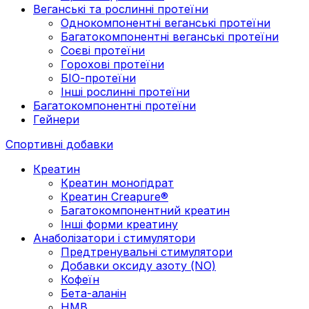
Веганські та рослинні протеїни
Однокомпонентні веганські протеїни
Багатокомпонентні веганські протеїни
Cоєві протеїни
Горохові протеїни
БІО-протеїни
Інші рослинні протеїни
Багатокомпонентні протеїни
Гейнери
Спортивні добавки
Креатин
Креатин моногідрат
Креатин Creapure®
Багатокомпонентний креатин
Інші форми креатину
Анаболізатори і стимулятори
Предтренувальні стимулятори
Добавки оксиду азоту (NO)
Кофеїн
Бета-аланін
HMB