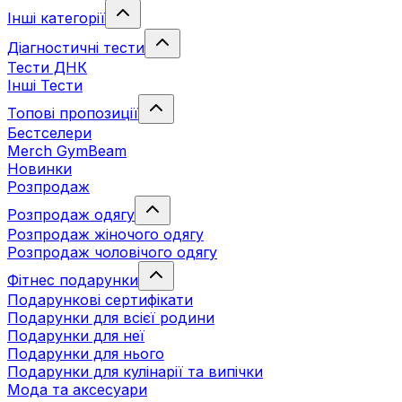
Інші категорії
Діагностичні тести
Тести ДНК
Інші Тести
Топові пропозиції
Бестселери
Merch GymBeam
Новинки
Розпродаж
Розпродаж одягу
Розпродаж жіночого одягу
Розпродаж чоловічого одягу
Фітнес подарунки
Подарункові сертифікати
Подарунки для всієї родини
Подарунки для неї
Подарунки для нього
Подарунки для кулінарії та випічки
Мода та аксесуари