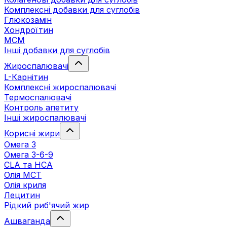
Комплексні добавки для суглобів
Глюкозамін
Хондроїтин
МСМ
Інші добавки для суглобів
Жироспалювачі
L-Карнітин
Комплексні жироспалювачі
Термоспалювачі
Контроль апетиту
Інші жироспалювачі
Корисні жири
Омега 3
Омега 3-6-9
CLA та HCA
Олія МСТ
Олія криля
Лецитин
Рідкий риб'ячий жир
Ашваганда