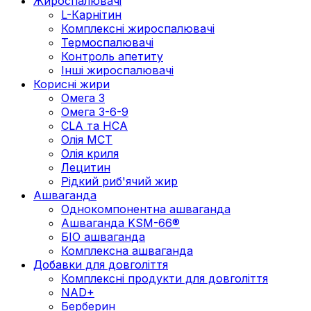
Жироспалювачі
L-Карнітин
Комплексні жироспалювачі
Термоспалювачі
Контроль апетиту
Інші жироспалювачі
Корисні жири
Омега 3
Омега 3-6-9
CLA та HCA
Олія МСТ
Олія криля
Лецитин
Рідкий риб'ячий жир
Ашваганда
Однокомпонентна ашваганда
Ашваганда KSM-66®
БІО ашваганда
Комплексна ашваганда
Добавки для довголіття
Комплексні продукти для довголіття
NAD+
Берберин