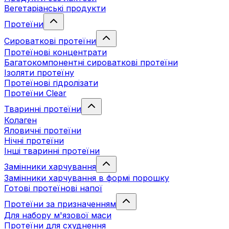
Вегетаріанські продукти
Протеїни
Сироваткові протеїни
Протеїнові концентрати
Багатокомпонентні сироваткові протеїни
Ізоляти протеїну
Протеїнові гідролізати
Протеїни Clear
Тваринні протеїни
Колаген
Яловичні протеїни
Нічні протеїни
Інші тваринні протеїни
Замінники харчування
Замінники харчування в формі порошку
Готові протеїнові напої
Протеїни за призначенням
Для набору м'язової маси
Протеїни для схуднення