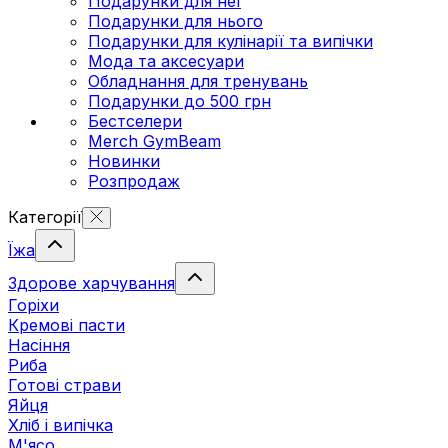
Подарунки для неї
Подарунки для нього
Подарунки для кулінарії та випічки
Мода та аксесуари
Обладнання для тренувань
Подарунки до 500 грн
Бестселери
Merch GymBeam
Новинки
Розпродаж
Категорії
Їжа
Здорове харчування
Горіхи
Кремові пасти
Насіння
Риба
Готові страви
Яйця
Хліб і випічка
М'ясо