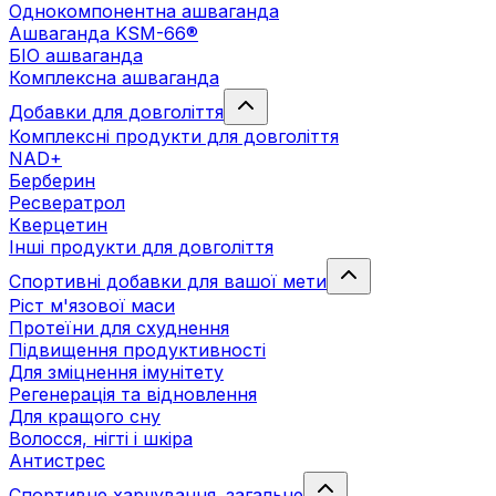
Однокомпонентна ашваганда
Ашваганда KSM-66®
БІО ашваганда
Комплексна ашваганда
Добавки для довголіття
Комплексні продукти для довголіття
NAD+
Берберин
Ресвератрол
Кверцетин
Інші продукти для довголіття
Спортивні добавки для вашої мети
Ріст м'язової маси
Протеїни для схуднення
Підвищення продуктивності
Для зміцнення імунітету
Регенерація та відновлення
Для кращого сну
Волосся, нігті і шкіра
Антистрес
Спортивне харчування. загальне