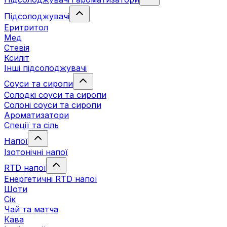
Підсолоджувачі
Еритритол
Мед
Стевія
Ксиліт
Інші підсолоджувачі
Соуси та сиропи
Солодкі соуси та сиропи
Солоні соуси та сиропи
Ароматизатори
Спеції та сіль
Напої
Ізотонічні напої
RTD напої
Енергетичні RTD напої
Шоти
Сік
Чай та матча
Кава