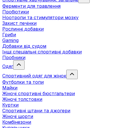
Ферменти для травлення
Пробіотики
Ноотропи та стимулятори мозку
Захист печінки
Рослинні добавки
Гриби
Gaming
Добавки від судом
Інші спеціальні спортивні добавки
Пробники
Одяг
Спортивний одяг для жінок
Футболки та топи
Майки
Жіночі спортивні бюстгальтери
Жіночі толстовки
Куртки
Спортивні штани та джогери
Жіночі шорти
Комбінезони
Купальники