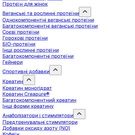
Протеїн для жінок
Веганські та рослинні протеїни
Однокомпонентні веганські протеїни
Багатокомпонентні веганські протеїни
Cоєві протеїни
Горохові протеїни
БІО-протеїни
Інші рослинні протеїни
Багатокомпонентні протеїни
Гейнери
Спортивні добавки
Креатин
Креатин моногідрат
Креатин Creapure®
Багатокомпонентний креатин
Інші форми креатину
Анаболізатори і стимулятори
Предтренувальні стимулятори
Добавки оксиду азоту (NO)
Кофеїн