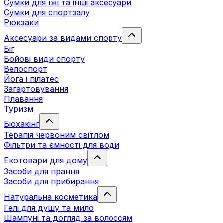
Сумки для їжі та інші аксесуари
Сумки для спортзалу
Рюкзаки
Аксесуари за видами спорту
Біг
Бойові види спорту
Велоспорт
Йога і пілатес
Загартовування
Плавання
Туризм
Біохакінг
Терапія червоним світлом
Фільтри та ємності для води
Екотовари для дому
Засоби для прання
Засоби для прибирання
Натуральна косметика
Гелі для душу та мило
Шампуні та догляд за волоссям