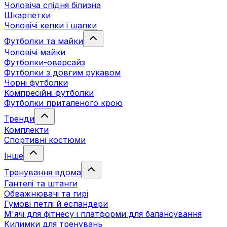
Чоловіча спідня білизна
Шкарпетки
Чоловічі кепки і шапки
Футболки та майки
Чоловічі майки
Футболки-оверсайз
Футболки з довгим рукавом
Чорні футболки
Компресійні футболки
Футболки приталеного крою
Тренди
Комплекти
Спортивні костюми
Інше
Тренування вдома
Гантелі та штанги
Обважнювачі та гирі
Гумові петлі й еспандери
М'ячі для фітнесу і платформи для балансування
Килимки для тренувань