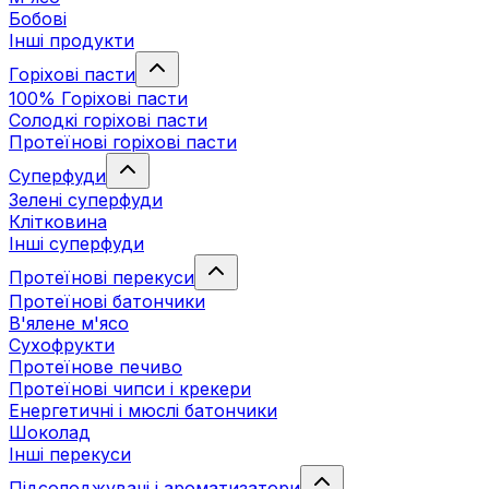
Бобові
Інші продукти
Горіхові пасти
100% Горіхові пасти
Солодкі горіхові пасти
Протеїнові горіхові пасти
Суперфуди
Зелені суперфуди
Клітковина
Інші суперфуди
Протеїнові перекуси
Протеїнові батончики
В'ялене м'ясо
Сухофрукти
Протеїнове печиво
Протеїнові чипси і крекери
Енергетичні і мюслі батончики
Шоколад
Інші перекуси
Підсолоджувачі і ароматизатори