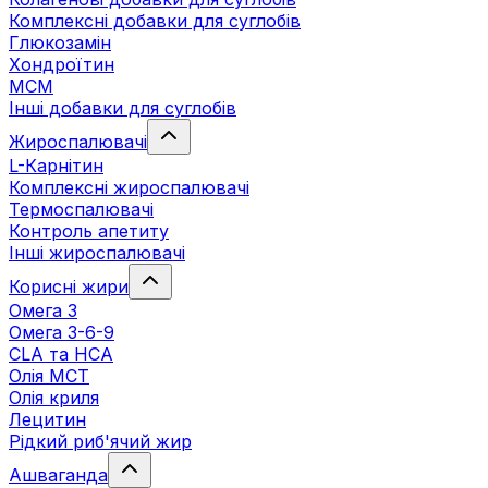
Комплексні добавки для суглобів
Глюкозамін
Хондроїтин
МСМ
Інші добавки для суглобів
Жироспалювачі
L-Карнітин
Комплексні жироспалювачі
Термоспалювачі
Контроль апетиту
Інші жироспалювачі
Корисні жири
Омега 3
Омега 3-6-9
CLA та HCA
Олія МСТ
Олія криля
Лецитин
Рідкий риб'ячий жир
Ашваганда