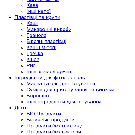
Кава
Інші напої
Пластівці та крупи
Каші
Макаронні вироби
Гранола
Вівсяні пластівці
Каші і мюслі
Гречка
Кіноа
Рис
Інші злакові суміші
Інгредієнти для фітнес страв
Масла та олії для готування
Суміші для приготування та випічки
Борошно
Інші інгредієнти для готування
Дієти
БІО Продукти
Веганські продукти
Продукти без глютену
Продукти без лактози