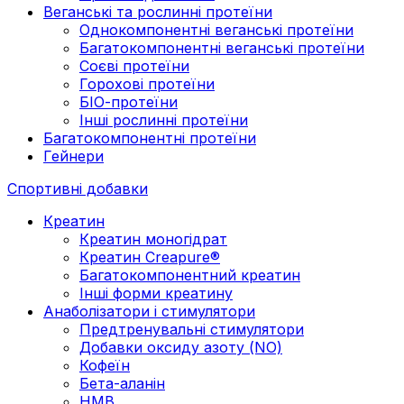
Веганські та рослинні протеїни
Однокомпонентні веганські протеїни
Багатокомпонентні веганські протеїни
Cоєві протеїни
Горохові протеїни
БІО-протеїни
Інші рослинні протеїни
Багатокомпонентні протеїни
Гейнери
Спортивні добавки
Креатин
Креатин моногідрат
Креатин Creapure®
Багатокомпонентний креатин
Інші форми креатину
Анаболізатори і стимулятори
Предтренувальні стимулятори
Добавки оксиду азоту (NO)
Кофеїн
Бета-аланін
HMB