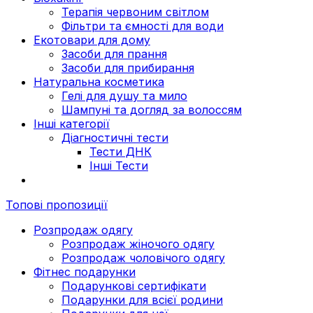
Терапія червоним світлом
Фільтри та ємності для води
Екотовари для дому
Засоби для прання
Засоби для прибирання
Натуральна косметика
Гелі для душу та мило
Шампуні та догляд за волоссям
Інші категорії
Діагностичні тести
Тести ДНК
Інші Тести
Топові пропозиції
Розпродаж одягу
Розпродаж жіночого одягу
Розпродаж чоловічого одягу
Фітнес подарунки
Подарункові сертифікати
Подарунки для всієї родини