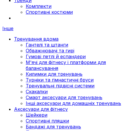
Тренди
Комплекти
Спортивні костюми
Інше
Тренування вдома
Гантелі та штанги
Обважнювачі та гирі
Гумові петлі й еспандери
М'ячі для фітнесу і платформи для
балансування
Килимки для тренувань
Турніки та гімнастичні бруси
Тренувальні підвісні системи
Скакалки
Смарт аксесуари для тренувань
Інші аксесуари для домашніх тренувань
Аксесуари для фітнесу
Шейкери
Спортивні пляшки
Бандажі для тренувань