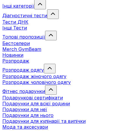
Інші категорії
Діагностичні тести
Тести ДНК
Інші Тести
Топові пропозиції
Бестселери
Merch GymBeam
Новинки
Розпродаж
Розпродаж одягу
Розпродаж жіночого одягу
Розпродаж чоловічого одягу
Фітнес подарунки
Подарункові сертифікати
Подарунки для всієї родини
Подарунки для неї
Подарунки для нього
Подарунки для кулінарії та випічки
Мода та аксесуари