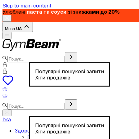
Skip to main content
Улюблені
паста та соуси
зі знижками до 20%
Мова:
UA
Популярні пошукові запити
Хіти продажів
Їжа
Популярні пошукові запити
Здорове харчування
Хіти продажів
Горіхи