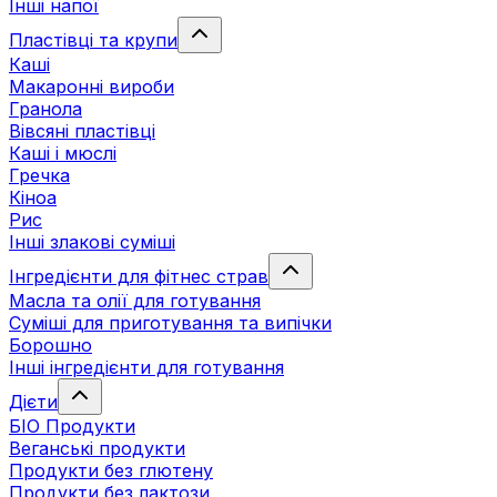
Інші напої
Пластівці та крупи
Каші
Макаронні вироби
Гранола
Вівсяні пластівці
Каші і мюслі
Гречка
Кіноа
Рис
Інші злакові суміші
Інгредієнти для фітнес страв
Масла та олії для готування
Суміші для приготування та випічки
Борошно
Інші інгредієнти для готування
Дієти
БІО Продукти
Веганські продукти
Продукти без глютену
Продукти без лактози