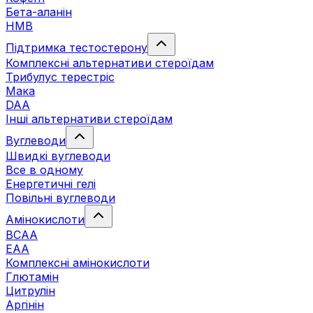
Бета-аланін
HMB
Підтримка тестостерону
Комплексні альтернативи стероїдам
Трибулус терестріс
Мака
DAA
Інші альтернативи стероїдам
Вуглеводи
Швидкі вуглеводи
Все в одному
Енергетичні гелі
Повільні вуглеводи
Амінокислоти
BCAA
EAA
Комплексні амінокислоти
Глютамін
Цитрулін
Аргінін