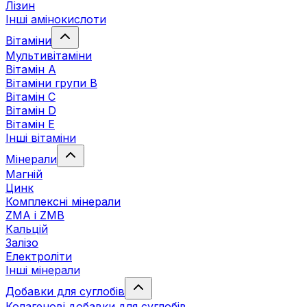
Лізин
Інші амінокислоти
Вітаміни
Мультивітаміни
Вітамін А
Вітаміни групи В
Вітамін C
Вітамін D
Вітамін Е
Інші вітаміни
Мінерали
Магній
Цинк
Комплексні мінерали
ZMA і ZMB
Кальцій
Залізо
Електроліти
Інші мінерали
Добавки для суглобів
Колагенові добавки для суглобів