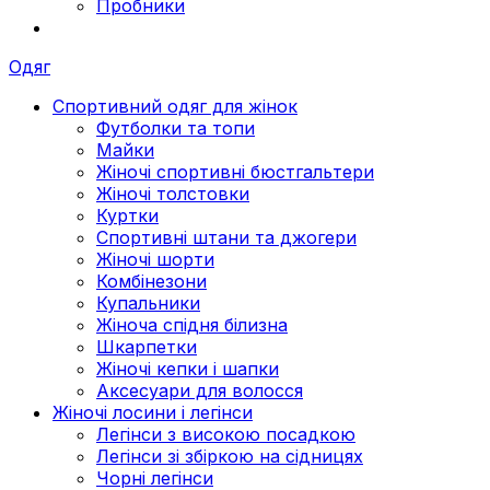
Пробники
Одяг
Спортивний одяг для жінок
Футболки та топи
Майки
Жіночі спортивні бюстгальтери
Жіночі толстовки
Куртки
Спортивні штани та джогери
Жіночі шорти
Комбінезони
Купальники
Жіноча спідня білизна
Шкарпетки
Жіночі кепки і шапки
Аксесуари для волосся
Жіночі лосини і легінси
Легінси з високою посадкою
Легінси зі збіркою на сідницях
Чорні легінси