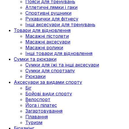
Пояси для тренувань
Атлетичні лямки і гаки
Спортивні рушники
Рукавички для фітнесу
Інші аксесуари для тренувань
Товари для відновлення
Масажні пістолети
Масажні аксесуари
Масажні ролики
Інші товари для відновлення
Сумки та рюкзаки
Сумки для їжі та інші аксесуари
Сумки для спортзалу
Рюкзаки
Аксесуари за видами спорту
Біг
Бойові види спорту
Велоспорт
Йога і пілатес
Загартовування
Плавання
Туризм
Біохакінг