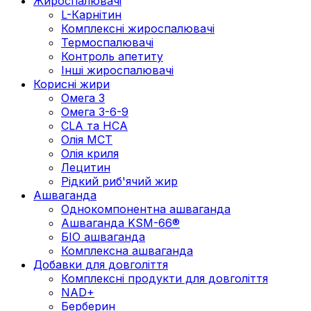
Жироспалювачі
L-Карнітин
Комплексні жироспалювачі
Термоспалювачі
Контроль апетиту
Інші жироспалювачі
Корисні жири
Омега 3
Омега 3-6-9
CLA та HCA
Олія МСТ
Олія криля
Лецитин
Рідкий риб'ячий жир
Ашваганда
Однокомпонентна ашваганда
Ашваганда KSM-66®
БІО ашваганда
Комплексна ашваганда
Добавки для довголіття
Комплексні продукти для довголіття
NAD+
Берберин