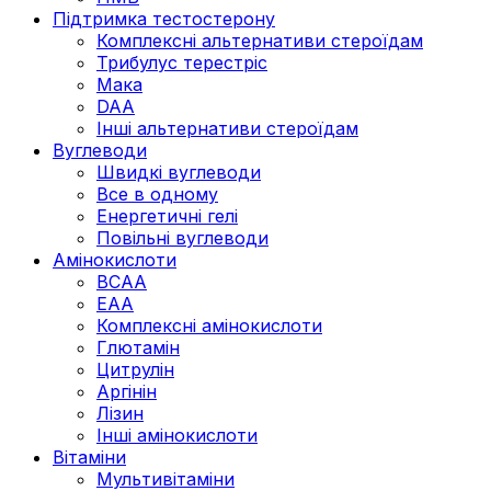
Підтримка тестостерону
Комплексні альтернативи стероїдам
Трибулус терестріс
Мака
DAA
Інші альтернативи стероїдам
Вуглеводи
Швидкі вуглеводи
Все в одному
Енергетичні гелі
Повільні вуглеводи
Амінокислоти
BCAA
EAA
Комплексні амінокислоти
Глютамін
Цитрулін
Аргінін
Лізин
Інші амінокислоти
Вітаміни
Мультивітаміни