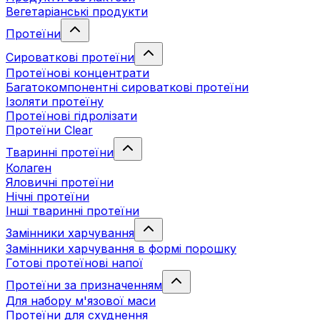
Вегетаріанські продукти
Протеїни
Сироваткові протеїни
Протеїнові концентрати
Багатокомпонентні сироваткові протеїни
Ізоляти протеїну
Протеїнові гідролізати
Протеїни Clear
Тваринні протеїни
Колаген
Яловичні протеїни
Нічні протеїни
Інші тваринні протеїни
Замінники харчування
Замінники харчування в формі порошку
Готові протеїнові напої
Протеїни за призначенням
Для набору м'язової маси
Протеїни для схуднення