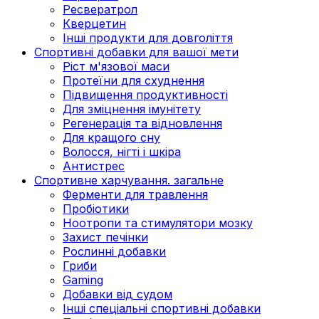
Ресвератрол
Кверцетин
Інші продукти для довголіття
Спортивні добавки для вашої мети
Ріст м'язової маси
Протеїни для схуднення
Підвищення продуктивності
Для зміцнення імунітету
Регенерація та відновлення
Для кращого сну
Волосся, нігті і шкіра
Антистрес
Спортивне харчування. загальне
Ферменти для травлення
Пробіотики
Ноотропи та стимулятори мозку
Захист печінки
Рослинні добавки
Гриби
Gaming
Добавки від судом
Інші спеціальні спортивні добавки