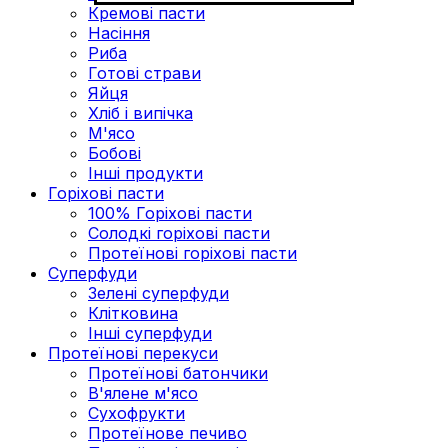
Кремові пасти
Насіння
Риба
Готові страви
Яйця
Хліб і випічка
М'ясо
Бобові
Інші продукти
Горіхові пасти
100% Горіхові пасти
Солодкі горіхові пасти
Протеїнові горіхові пасти
Суперфуди
Зелені суперфуди
Клітковина
Інші суперфуди
Протеїнові перекуси
Протеїнові батончики
В'ялене м'ясо
Сухофрукти
Протеїнове печиво