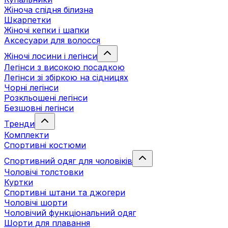
Жіноча спідня білизна
Шкарпетки
Жіночі кепки і шапки
Аксесуари для волосся
Жіночі лосини і легінси
Легінси з високою посадкою
Легінси зі збіркою на сідницях
Чорні легінси
Розкльошені легінси
Безшовні легінси
Тренди
Комплекти
Спортивні костюми
Спортивний одяг для чоловіків
Чоловічі толстовки
Куртки
Спортивні штани та джогери
Чоловічі шорти
Чоловічий функціональний одяг
Шорти для плавання