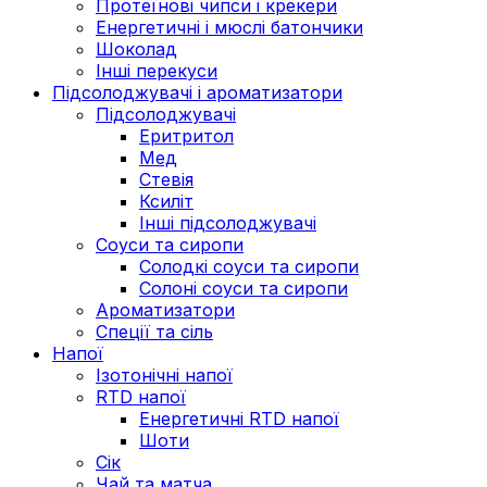
Протеїнові чипси і крекери
Енергетичні і мюслі батончики
Шоколад
Інші перекуси
Підсолоджувачі і ароматизатори
Підсолоджувачі
Еритритол
Мед
Стевія
Ксиліт
Інші підсолоджувачі
Соуси та сиропи
Солодкі соуси та сиропи
Солоні соуси та сиропи
Ароматизатори
Спеції та сіль
Напої
Ізотонічні напої
RTD напої
Енергетичні RTD напої
Шоти
Сік
Чай та матча