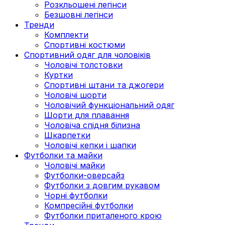
Розкльошені легінси
Безшовні легінси
Тренди
Комплекти
Спортивні костюми
Спортивний одяг для чоловіків
Чоловічі толстовки
Куртки
Спортивні штани та джогери
Чоловічі шорти
Чоловічий функціональний одяг
Шорти для плавання
Чоловіча спідня білизна
Шкарпетки
Чоловічі кепки і шапки
Футболки та майки
Чоловічі майки
Футболки-оверсайз
Футболки з довгим рукавом
Чорні футболки
Компресійні футболки
Футболки приталеного крою