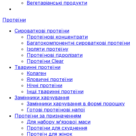
Вегетаріанські продукти
Протеїни
Сироваткові протеїни
Протеїнові концентрати
Багатокомпонентні сироваткові протеїни
Ізоляти протеїну
Протеїнові гідролізати
Протеїни Clear
Тваринні протеїни
Колаген
Яловичні протеїни
Нічні протеїни
Інші тваринні протеїни
Замінники харчування
Замінники харчування в формі порошку
Готові протеїнові напої
Протеїни за призначенням
Для набору м'язової маси
Протеїни для схуднення
Протеїн для жінок