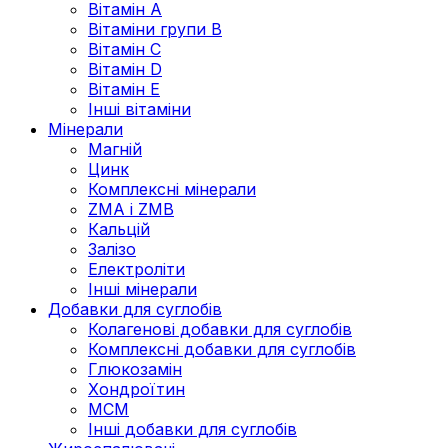
Вітамін А
Вітаміни групи В
Вітамін C
Вітамін D
Вітамін Е
Інші вітаміни
Мінерали
Магній
Цинк
Комплексні мінерали
ZMA і ZMB
Кальцій
Залізо
Електроліти
Інші мінерали
Добавки для суглобів
Колагенові добавки для суглобів
Комплексні добавки для суглобів
Глюкозамін
Хондроїтин
МСМ
Інші добавки для суглобів