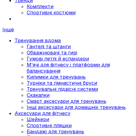
Тренди
Комплекти
Спортивні костюми
Інше
Тренування вдома
Гантелі та штанги
Обважнювачі та гирі
Гумові петлі й еспандери
М'ячі для фітнесу і платформи для
балансування
Килимки для тренувань
Турніки та гімнастичні бруси
Тренувальні підвісні системи
Скакалки
Смарт аксесуари для тренувань
Інші аксесуари для домашніх тренувань
Аксесуари для фітнесу
Шейкери
Спортивні пляшки
Бандажі для тренувань