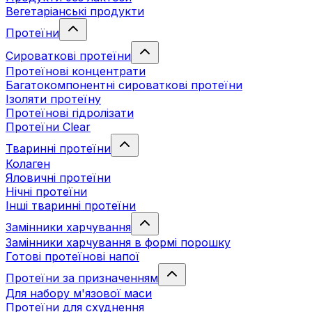
Вегетаріанські продукти
Протеїни
Сироваткові протеїни
Протеїнові концентрати
Багатокомпонентні сироваткові протеїни
Ізоляти протеїну
Протеїнові гідролізати
Протеїни Clear
Тваринні протеїни
Колаген
Яловичні протеїни
Нічні протеїни
Інші тваринні протеїни
Замінники харчування
Замінники харчування в формі порошку
Готові протеїнові напої
Протеїни за призначенням
Для набору м'язової маси
Протеїни для схуднення