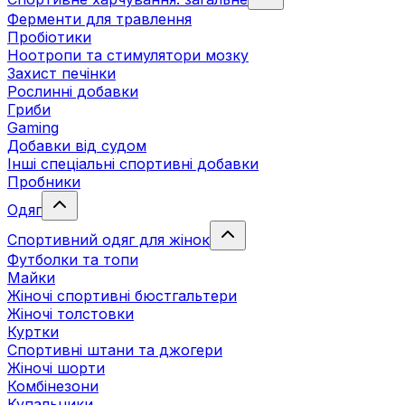
Ферменти для травлення
Пробіотики
Ноотропи та стимулятори мозку
Захист печінки
Рослинні добавки
Гриби
Gaming
Добавки від судом
Інші спеціальні спортивні добавки
Пробники
Одяг
Спортивний одяг для жінок
Футболки та топи
Майки
Жіночі спортивні бюстгальтери
Жіночі толстовки
Куртки
Спортивні штани та джогери
Жіночі шорти
Комбінезони
Купальники