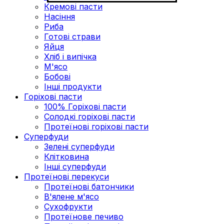
Кремові пасти
Насіння
Риба
Готові страви
Яйця
Хліб і випічка
М'ясо
Бобові
Інші продукти
Горіхові пасти
100% Горіхові пасти
Солодкі горіхові пасти
Протеїнові горіхові пасти
Суперфуди
Зелені суперфуди
Клітковина
Інші суперфуди
Протеїнові перекуси
Протеїнові батончики
В'ялене м'ясо
Сухофрукти
Протеїнове печиво