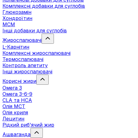
Комплексні добавки для суглобів
Глюкозамін
Хондроїтин
МСМ
Інші добавки для суглобів
Жироспалювачі
L-Карнітин
Комплексні жироспалювачі
Термоспалювачі
Контроль апетиту
Інші жироспалювачі
Корисні жири
Омега 3
Омега 3-6-9
CLA та HCA
Олія МСТ
Олія криля
Лецитин
Рідкий риб'ячий жир
Ашваганда