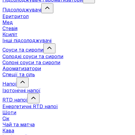
Підсолоджувачі
Еритритол
Мед
Стевія
Ксиліт
Інші підсолоджувачі
Соуси та сиропи
Солодкі соуси та сиропи
Солоні соуси та сиропи
Ароматизатори
Спеції та сіль
Напої
Ізотонічні напої
RTD напої
Енергетичні RTD напої
Шоти
Сік
Чай та матча
Кава