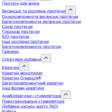
Протеїн для жінок
Веганські та рослинні протеїни
Однокомпонентні веганські протеїни
Багатокомпонентні веганські протеїни
Cоєві протеїни
Горохові протеїни
БІО-протеїни
Інші рослинні протеїни
Багатокомпонентні протеїни
Гейнери
Спортивні добавки
Креатин
Креатин моногідрат
Креатин Creapure®
Багатокомпонентний креатин
Інші форми креатину
Анаболізатори і стимулятори
Предтренувальні стимулятори
Добавки оксиду азоту (NO)
Кофеїн