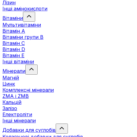
Лізин
Інші амінокислоти
Вітаміни
Мультивітаміни
Вітамін А
Вітаміни групи В
Вітамін C
Вітамін D
Вітамін Е
Інші вітаміни
Мінерали
Магній
Цинк
Комплексні мінерали
ZMA і ZMB
Кальцій
Залізо
Електроліти
Інші мінерали
Добавки для суглобів
Колагенові добавки для суглобів