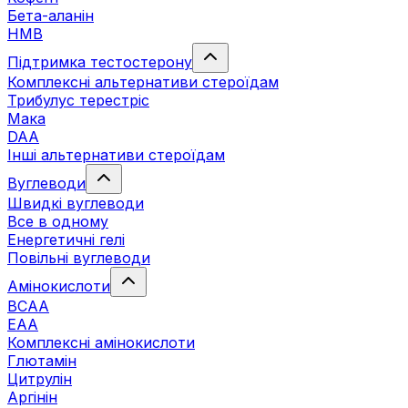
Бета-аланін
HMB
Підтримка тестостерону
Комплексні альтернативи стероїдам
Трибулус терестріс
Мака
DAA
Інші альтернативи стероїдам
Вуглеводи
Швидкі вуглеводи
Все в одному
Енергетичні гелі
Повільні вуглеводи
Амінокислоти
BCAA
EAA
Комплексні амінокислоти
Глютамін
Цитрулін
Аргінін