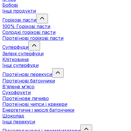
Бобові
Інші продукти
Горіхові пасти
100% Горіхові пасти
Солодкі горіхові пасти
Протеїнові горіхові пасти
Суперфуди
Зелені суперфуди
Клітковина
Інші суперфуди
Протеїнові перекуси
Протеїнові батончики
В'ялене м'ясо
Сухофрукти
Протеїнове печиво
Протеїнові чипси і крекери
Енергетичні і мюслі батончики
Шоколад
Інші перекуси
Підсолоджувачі і ароматизатори