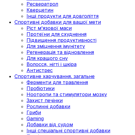
Ресвератрол
Кверцетин
Інші продукти для довголіття
Спортивні добавки для вашої мети
Ріст м'язової маси
Протеїни для схуднення
Підвищення продуктивності
Для зміцнення імунітету
Регенерація та відновлення
Для кращого сну
Волосся, нігті і шкіра
Антистрес
Спортивне харчування. загальне
Ферменти для травлення
Пробіотики
Ноотропи та стимулятори мозку
Захист печінки
Рослинні добавки
Гриби
Gaming
Добавки від судом
Інші спеціальні спортивні добавки