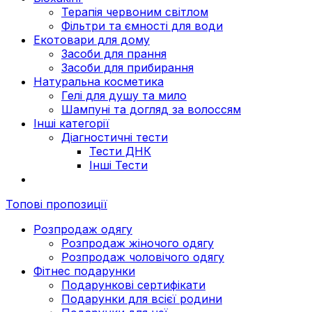
Терапія червоним світлом
Фільтри та ємності для води
Екотовари для дому
Засоби для прання
Засоби для прибирання
Натуральна косметика
Гелі для душу та мило
Шампуні та догляд за волоссям
Інші категорії
Діагностичні тести
Тести ДНК
Інші Тести
Топові пропозиції
Розпродаж одягу
Розпродаж жіночого одягу
Розпродаж чоловічого одягу
Фітнес подарунки
Подарункові сертифікати
Подарунки для всієї родини