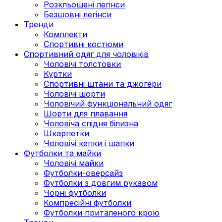
Розкльошені легінси
Безшовні легінси
Тренди
Комплекти
Спортивні костюми
Спортивний одяг для чоловіків
Чоловічі толстовки
Куртки
Спортивні штани та джогери
Чоловічі шорти
Чоловічий функціональний одяг
Шорти для плавання
Чоловіча спідня білизна
Шкарпетки
Чоловічі кепки і шапки
Футболки та майки
Чоловічі майки
Футболки-оверсайз
Футболки з довгим рукавом
Чорні футболки
Компресійні футболки
Футболки приталеного крою