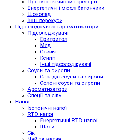
Протеїнові чипси і крекери
Енергетичні і мюслі батончики
Шоколад
Інші перекуси
Підсолоджувачі і ароматизатори
Підсолоджувачі
Еритритол
Мед
Стевія
Ксиліт
Інші підсолоджувачі
Соуси та сиропи
Солодкі соуси та сиропи
Солоні соуси та сиропи
Ароматизатори
Спеції та сіль
Напої
Ізотонічні напої
RTD напої
Енергетичні RTD напої
Шоти
Сік
Чай та матча