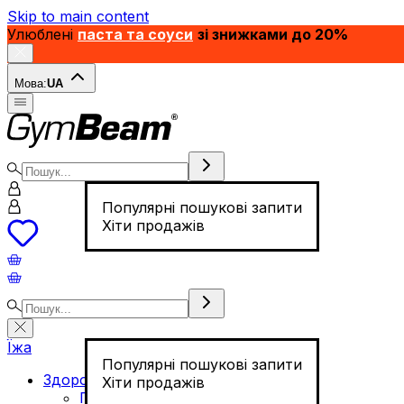
Skip to main content
Улюблені
паста та соуси
зі знижками до 20%
Мова:
UA
Популярні пошукові запити
Хіти продажів
Їжа
Популярні пошукові запити
Здорове харчування
Хіти продажів
Горіхи