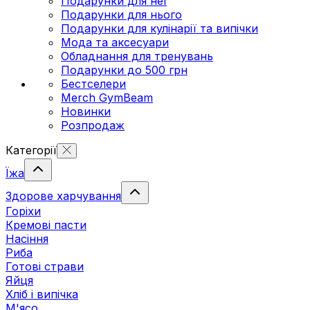
Подарунки для неї
Подарунки для нього
Подарунки для кулінарії та випічки
Мода та аксесуари
Обладнання для тренувань
Подарунки до 500 грн
Бестселери
Merch GymBeam
Новинки
Розпродаж
Категорії
Їжа
Здорове харчування
Горіхи
Кремові пасти
Насіння
Риба
Готові страви
Яйця
Хліб і випічка
М'ясо