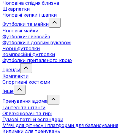
Чоловіча спідня білизна
Шкарпетки
Чоловічі кепки і шапки
Футболки та майки
Чоловічі майки
Футболки-оверсайз
Футболки з довгим рукавом
Чорні футболки
Компресійні футболки
Футболки приталеного крою
Тренди
Комплекти
Спортивні костюми
Інше
Тренування вдома
Гантелі та штанги
Обважнювачі та гирі
Гумові петлі й еспандери
М'ячі для фітнесу і платформи для балансування
Килимки для тренувань