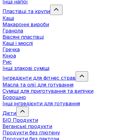
Інші напої
Пластівці та крупи
Каші
Макаронні вироби
Гранола
Вівсяні пластівці
Каші і мюслі
Гречка
Кіноа
Рис
Інші злакові суміші
Інгредієнти для фітнес страв
Масла та олії для готування
Суміші для приготування та випічки
Борошно
Інші інгредієнти для готування
Дієти
БІО Продукти
Веганські продукти
Продукти без глютену
Продукти без лактози