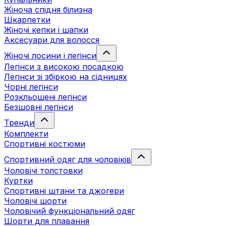
Жіноча спідня білизна
Шкарпетки
Жіночі кепки і шапки
Аксесуари для волосся
Жіночі лосини і легінси
Легінси з високою посадкою
Легінси зі збіркою на сідницях
Чорні легінси
Розкльошені легінси
Безшовні легінси
Тренди
Комплекти
Спортивні костюми
Спортивний одяг для чоловіків
Чоловічі толстовки
Куртки
Спортивні штани та джогери
Чоловічі шорти
Чоловічий функціональний одяг
Шорти для плавання