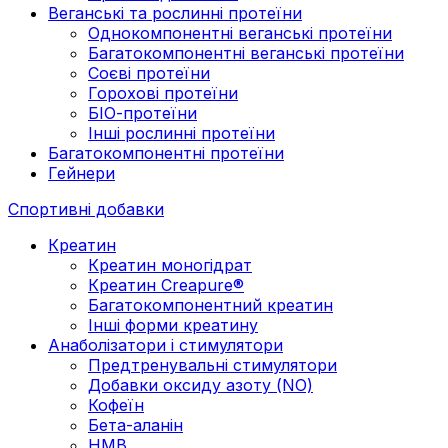
Веганські та рослинні протеїни
Однокомпонентні веганські протеїни
Багатокомпонентні веганські протеїни
Cоєві протеїни
Горохові протеїни
БІО-протеїни
Інші рослинні протеїни
Багатокомпонентні протеїни
Гейнери
Спортивні добавки
Креатин
Креатин моногідрат
Креатин Creapure®
Багатокомпонентний креатин
Інші форми креатину
Анаболізатори і стимулятори
Предтренувальні стимулятори
Добавки оксиду азоту (NO)
Кофеїн
Бета-аланін
HMB