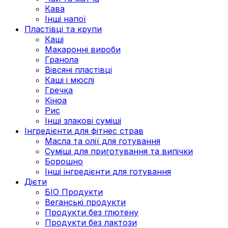
Кава
Інші напої
Пластівці та крупи
Каші
Макаронні вироби
Гранола
Вівсяні пластівці
Каші і мюслі
Гречка
Кіноа
Рис
Інші злакові суміші
Інгредієнти для фітнес страв
Масла та олії для готування
Суміші для приготування та випічки
Борошно
Інші інгредієнти для готування
Дієти
БІО Продукти
Веганські продукти
Продукти без глютену
Продукти без лактози