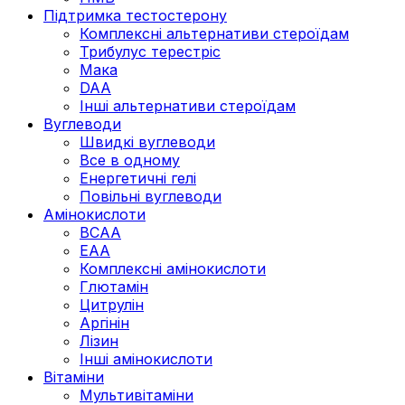
Підтримка тестостерону
Комплексні альтернативи стероїдам
Трибулус терестріс
Мака
DAA
Інші альтернативи стероїдам
Вуглеводи
Швидкі вуглеводи
Все в одному
Енергетичні гелі
Повільні вуглеводи
Амінокислоти
BCAA
EAA
Комплексні амінокислоти
Глютамін
Цитрулін
Аргінін
Лізин
Інші амінокислоти
Вітаміни
Мультивітаміни