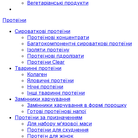
Вегетаріанські продукти
Протеїни
Сироваткові протеїни
Протеїнові концентрати
Багатокомпонентні сироваткові протеїни
Ізоляти протеїну
Протеїнові гідролізати
Протеїни Clear
Тваринні протеїни
Колаген
Яловичні протеїни
Нічні протеїни
Інші тваринні протеїни
Замінники харчування
Замінники харчування в формі порошку
Готові протеїнові напої
Протеїни за призначенням
Для набору м'язової маси
Протеїни для схуднення
Протеїн для жінок