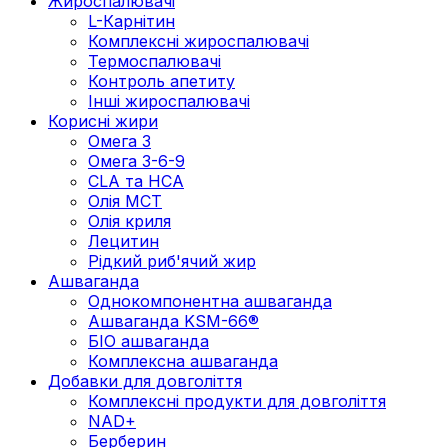
Жироспалювачі
L-Карнітин
Комплексні жироспалювачі
Термоспалювачі
Контроль апетиту
Інші жироспалювачі
Корисні жири
Омега 3
Омега 3-6-9
CLA та HCA
Олія МСТ
Олія криля
Лецитин
Рідкий риб'ячий жир
Ашваганда
Однокомпонентна ашваганда
Ашваганда KSM-66®
БІО ашваганда
Комплексна ашваганда
Добавки для довголіття
Комплексні продукти для довголіття
NAD+
Берберин