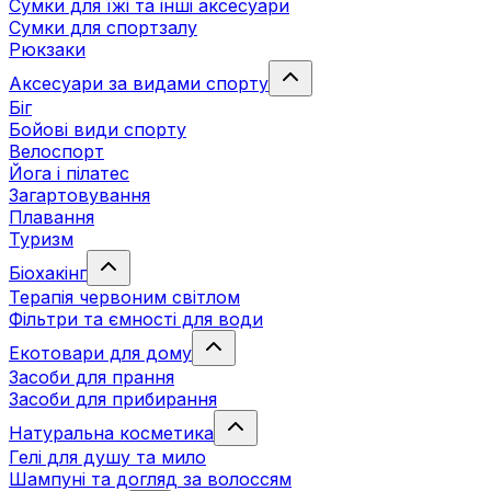
Сумки для їжі та інші аксесуари
Сумки для спортзалу
Рюкзаки
Аксесуари за видами спорту
Біг
Бойові види спорту
Велоспорт
Йога і пілатес
Загартовування
Плавання
Туризм
Біохакінг
Терапія червоним світлом
Фільтри та ємності для води
Екотовари для дому
Засоби для прання
Засоби для прибирання
Натуральна косметика
Гелі для душу та мило
Шампуні та догляд за волоссям