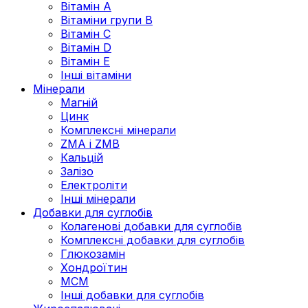
Вітамін А
Вітаміни групи В
Вітамін C
Вітамін D
Вітамін Е
Інші вітаміни
Мінерали
Магній
Цинк
Комплексні мінерали
ZMA і ZMB
Кальцій
Залізо
Електроліти
Інші мінерали
Добавки для суглобів
Колагенові добавки для суглобів
Комплексні добавки для суглобів
Глюкозамін
Хондроїтин
МСМ
Інші добавки для суглобів