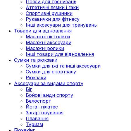
Пояси для тренувань
Атлетичні лямки і гаки
Спортивні рушники
Рукавички для фітнесу
Інші аксесуари для тренувань
Товари для відновлення
Масажні пістолети
Масажні аксесуари
Масажні ролики
Інші товари для відновлення
Сумки та рюкзаки
Сумки для їжі та інші аксесуари
Сумки для спортзалу
Рюкзаки
Аксесуари за видами спорту
Біг
Бойові види спорту
Велоспорт
Йога і пілатес
Загартовування
Плавання
Туризм
Біохакінг