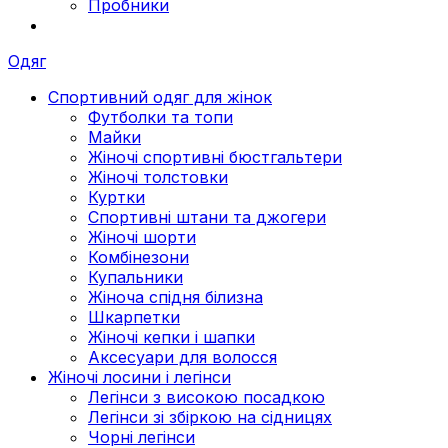
Пробники
Одяг
Спортивний одяг для жінок
Футболки та топи
Майки
Жіночі спортивні бюстгальтери
Жіночі толстовки
Куртки
Спортивні штани та джогери
Жіночі шорти
Комбінезони
Купальники
Жіноча спідня білизна
Шкарпетки
Жіночі кепки і шапки
Аксесуари для волосся
Жіночі лосини і легінси
Легінси з високою посадкою
Легінси зі збіркою на сідницях
Чорні легінси