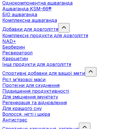
Однокомпонентна ашваганда
Ашваганда KSM-66®
БІО ашваганда
Комплексна ашваганда
Добавки для довголіття
Комплексні продукти для довголіття
NAD+
Берберин
Ресвератрол
Кверцетин
Інші продукти для довголіття
Спортивні добавки для вашої мети
Ріст м'язової маси
Протеїни для схуднення
Підвищення продуктивності
Для зміцнення імунітету
Регенерація та відновлення
Для кращого сну
Волосся, нігті і шкіра
Антистрес
Спортивне харчування. загальне