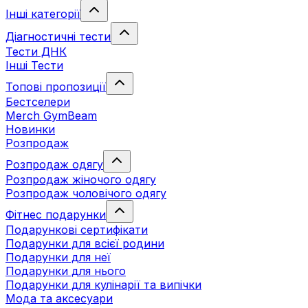
Інші категорії
Діагностичні тести
Тести ДНК
Інші Тести
Топові пропозиції
Бестселери
Merch GymBeam
Новинки
Розпродаж
Розпродаж одягу
Розпродаж жіночого одягу
Розпродаж чоловічого одягу
Фітнес подарунки
Подарункові сертифікати
Подарунки для всієї родини
Подарунки для неї
Подарунки для нього
Подарунки для кулінарії та випічки
Мода та аксесуари