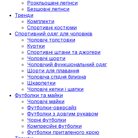
Розкльошені легінси
Безшовні легінси
Тренди
Комплекти
Спортивні костюми
Спортивний одяг для чоловіків
Чоловічі толстовки
Куртки
Спортивні штани та джогери
Чоловічі шорти
Чоловічий функціональний одяг
Шорти для плавання
Чоловіча спідня білизна
Шкарпетки
Чоловічі кепки і шапки
Футболки та майки
Чоловічі майки
Футболки-оверсайз
Футболки з довгим рукавом
Чорні футболки
Компресійні футболки
Футболки приталеного крою