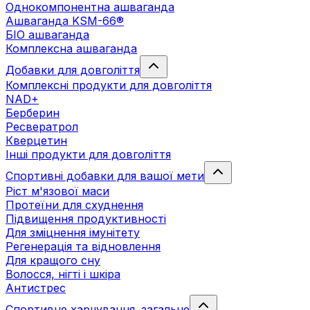
Однокомпонентна ашваганда
Ашваганда KSM-66®
БІО ашваганда
Комплексна ашваганда
Добавки для довголіття
Комплексні продукти для довголіття
NAD+
Берберин
Ресвератрол
Кверцетин
Інші продукти для довголіття
Спортивні добавки для вашої мети
Ріст м'язової маси
Протеїни для схуднення
Підвищення продуктивності
Для зміцнення імунітету
Регенерація та відновлення
Для кращого сну
Волосся, нігті і шкіра
Антистрес
Спортивне харчування. загальне