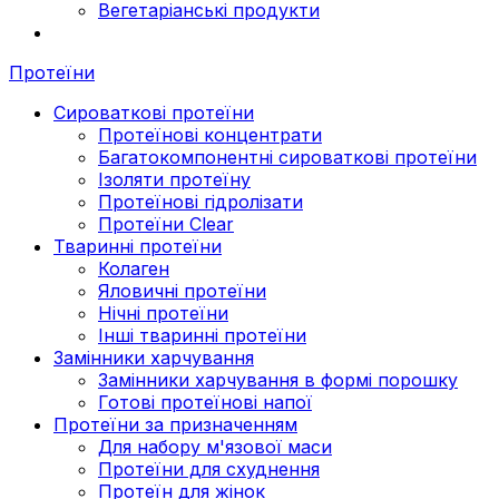
Вегетаріанські продукти
Протеїни
Сироваткові протеїни
Протеїнові концентрати
Багатокомпонентні сироваткові протеїни
Ізоляти протеїну
Протеїнові гідролізати
Протеїни Clear
Тваринні протеїни
Колаген
Яловичні протеїни
Нічні протеїни
Інші тваринні протеїни
Замінники харчування
Замінники харчування в формі порошку
Готові протеїнові напої
Протеїни за призначенням
Для набору м'язової маси
Протеїни для схуднення
Протеїн для жінок