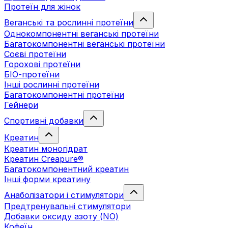
Протеїн для жінок
Веганські та рослинні протеїни
Однокомпонентні веганські протеїни
Багатокомпонентні веганські протеїни
Cоєві протеїни
Горохові протеїни
БІО-протеїни
Інші рослинні протеїни
Багатокомпонентні протеїни
Гейнери
Спортивні добавки
Креатин
Креатин моногідрат
Креатин Creapure®
Багатокомпонентний креатин
Інші форми креатину
Анаболізатори і стимулятори
Предтренувальні стимулятори
Добавки оксиду азоту (NO)
Кофеїн