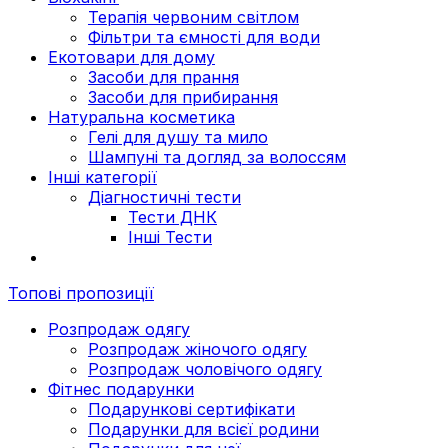
Терапія червоним світлом
Фільтри та ємності для води
Екотовари для дому
Засоби для прання
Засоби для прибирання
Натуральна косметика
Гелі для душу та мило
Шампуні та догляд за волоссям
Інші категорії
Діагностичні тести
Тести ДНК
Інші Тести
Топові пропозиції
Розпродаж одягу
Розпродаж жіночого одягу
Розпродаж чоловічого одягу
Фітнес подарунки
Подарункові сертифікати
Подарунки для всієї родини