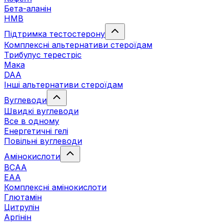
Бета-аланін
HMB
Підтримка тестостерону
Комплексні альтернативи стероїдам
Трибулус терестріс
Мака
DAA
Інші альтернативи стероїдам
Вуглеводи
Швидкі вуглеводи
Все в одному
Енергетичні гелі
Повільні вуглеводи
Амінокислоти
BCAA
EAA
Комплексні амінокислоти
Глютамін
Цитрулін
Аргінін