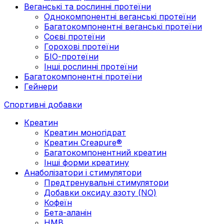
Веганські та рослинні протеїни
Однокомпонентні веганські протеїни
Багатокомпонентні веганські протеїни
Cоєві протеїни
Горохові протеїни
БІО-протеїни
Інші рослинні протеїни
Багатокомпонентні протеїни
Гейнери
Спортивні добавки
Креатин
Креатин моногідрат
Креатин Creapure®
Багатокомпонентний креатин
Інші форми креатину
Анаболізатори і стимулятори
Предтренувальні стимулятори
Добавки оксиду азоту (NO)
Кофеїн
Бета-аланін
HMB