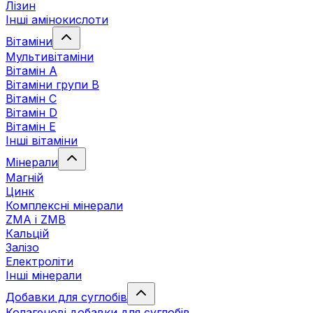
Лізин
Інші амінокислоти
Вітаміни
Мультивітаміни
Вітамін А
Вітаміни групи В
Вітамін C
Вітамін D
Вітамін Е
Інші вітаміни
Мінерали
Магній
Цинк
Комплексні мінерали
ZMA і ZMB
Кальцій
Залізо
Електроліти
Інші мінерали
Добавки для суглобів
Колагенові добавки для суглобів