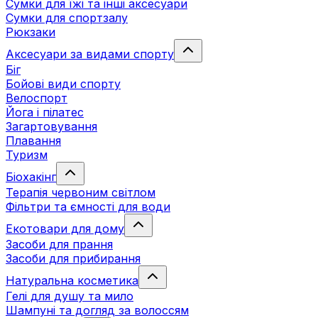
Сумки для їжі та інші аксесуари
Сумки для спортзалу
Рюкзаки
Аксесуари за видами спорту
Біг
Бойові види спорту
Велоспорт
Йога і пілатес
Загартовування
Плавання
Туризм
Біохакінг
Терапія червоним світлом
Фільтри та ємності для води
Екотовари для дому
Засоби для прання
Засоби для прибирання
Натуральна косметика
Гелі для душу та мило
Шампуні та догляд за волоссям