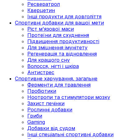
Ресвератрол
Кверцетин
Інші продукти для довголіття
Спортивні добавки для вашої мети
Ріст м'язової маси
Протеїни для схуднення
Підвищення продуктивності
Для зміцнення імунітету
Регенерація та відновлення
Для кращого сну
Волосся, нігті і шкіра
Антистрес
Спортивне харчування. загальне
Ферменти для травлення
Пробіотики
Ноотропи та стимулятори мозку
Захист печінки
Рослинні добавки
Гриби
Gaming
Добавки від судом
Інші спеціальні спортивні добавки