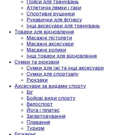
Пояси для тренувань
Атлетичні лямки і гаки
Спортивні рушники
Рукавички для фітнесу
Інші аксесуари для тренувань
Товари для відновлення
Масажні пістолети
Масажні аксесуари
Масажні ролики
Інші товари для відновлення
Сумки та рюкзаки
Сумки для їжі та інші аксесуари
Сумки для спортзалу
Рюкзаки
Аксесуари за видами спорту
Біг
Бойові види спорту
Велоспорт
Йога і пілатес
Загартовування
Плавання
Туризм
Біохакінг