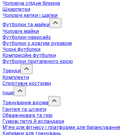
Чоловіча спідня білизна
Шкарпетки
Чоловічі кепки і шапки
Футболки та майки
Чоловічі майки
Футболки-оверсайз
Футболки з довгим рукавом
Чорні футболки
Компресійні футболки
Футболки приталеного крою
Тренди
Комплекти
Спортивні костюми
Інше
Тренування вдома
Гантелі та штанги
Обважнювачі та гирі
Гумові петлі й еспандери
М'ячі для фітнесу і платформи для балансування
Килимки для тренувань