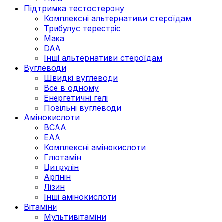
Підтримка тестостерону
Комплексні альтернативи стероїдам
Трибулус терестріс
Мака
DAA
Інші альтернативи стероїдам
Вуглеводи
Швидкі вуглеводи
Все в одному
Енергетичні гелі
Повільні вуглеводи
Амінокислоти
BCAA
EAA
Комплексні амінокислоти
Глютамін
Цитрулін
Аргінін
Лізин
Інші амінокислоти
Вітаміни
Мультивітаміни