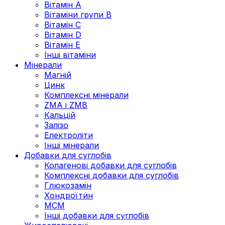
Вітамін А
Вітаміни групи В
Вітамін C
Вітамін D
Вітамін Е
Інші вітаміни
Мінерали
Магній
Цинк
Комплексні мінерали
ZMA і ZMB
Кальцій
Залізо
Електроліти
Інші мінерали
Добавки для суглобів
Колагенові добавки для суглобів
Комплексні добавки для суглобів
Глюкозамін
Хондроїтин
МСМ
Інші добавки для суглобів