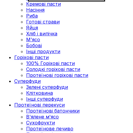
Кремові пасти
Насіння
Риба
Готові страви
Яйця
Хліб і випічка
М'ясо
Бобові
Інші продукти
Горіхові пасти
100% Горіхові пасти
Солодкі горіхові пасти
Протеїнові горіхові пасти
Суперфуди
Зелені суперфуди
Клітковина
Інші суперфуди
Протеїнові перекуси
Протеїнові батончики
В'ялене м'ясо
Сухофрукти
Протеїнове печиво