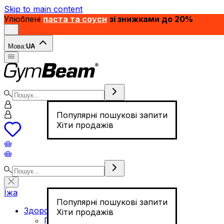
Skip to main content
Улюблені
паста та соуси
зі знижками до 20%
Мова:
UA
Популярні пошукові запити
Хіти продажів
Їжа
Популярні пошукові запити
Здорове харчування
Хіти продажів
Горіхи