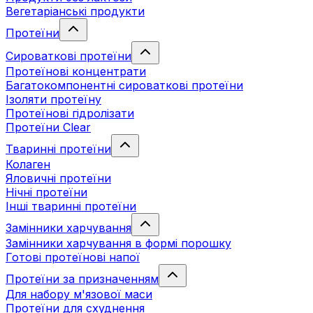
Вегетаріанські продукти
Протеїни
Сироваткові протеїни
Протеїнові концентрати
Багатокомпонентні сироваткові протеїни
Ізоляти протеїну
Протеїнові гідролізати
Протеїни Clear
Тваринні протеїни
Колаген
Яловичні протеїни
Нічні протеїни
Інші тваринні протеїни
Замінники харчування
Замінники харчування в формі порошку
Готові протеїнові напої
Протеїни за призначенням
Для набору м'язової маси
Протеїни для схуднення