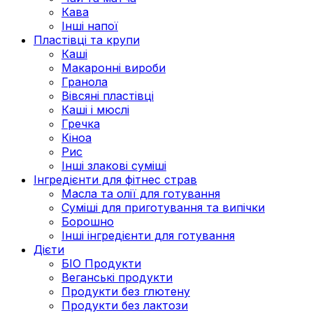
Кава
Інші напої
Пластівці та крупи
Каші
Макаронні вироби
Гранола
Вівсяні пластівці
Каші і мюслі
Гречка
Кіноа
Рис
Інші злакові суміші
Інгредієнти для фітнес страв
Масла та олії для готування
Суміші для приготування та випічки
Борошно
Інші інгредієнти для готування
Дієти
БІО Продукти
Веганські продукти
Продукти без глютену
Продукти без лактози