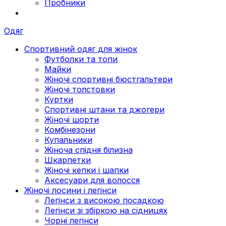
Пробники
Одяг
Спортивний одяг для жінок
Футболки та топи
Майки
Жіночі спортивні бюстгальтери
Жіночі толстовки
Куртки
Спортивні штани та джогери
Жіночі шорти
Комбінезони
Купальники
Жіноча спідня білизна
Шкарпетки
Жіночі кепки і шапки
Аксесуари для волосся
Жіночі лосини і легінси
Легінси з високою посадкою
Легінси зі збіркою на сідницях
Чорні легінси