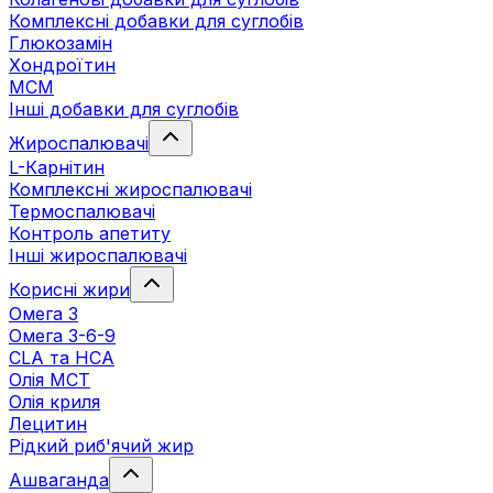
Комплексні добавки для суглобів
Глюкозамін
Хондроїтин
МСМ
Інші добавки для суглобів
Жироспалювачі
L-Карнітин
Комплексні жироспалювачі
Термоспалювачі
Контроль апетиту
Інші жироспалювачі
Корисні жири
Омега 3
Омега 3-6-9
CLA та HCA
Олія МСТ
Олія криля
Лецитин
Рідкий риб'ячий жир
Ашваганда