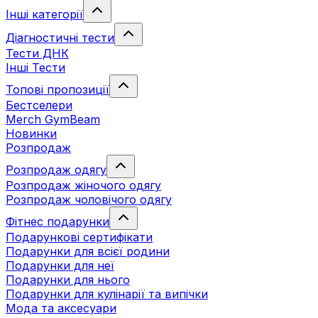
Інші категорії
Діагностичні тести
Тести ДНК
Інші Тести
Топові пропозиції
Бестселери
Merch GymBeam
Новинки
Розпродаж
Розпродаж одягу
Розпродаж жіночого одягу
Розпродаж чоловічого одягу
Фітнес подарунки
Подарункові сертифікати
Подарунки для всієї родини
Подарунки для неї
Подарунки для нього
Подарунки для кулінарії та випічки
Мода та аксесуари