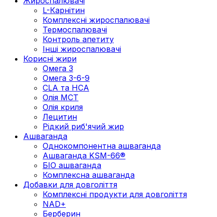
Жироспалювачі
L-Карнітин
Комплексні жироспалювачі
Термоспалювачі
Контроль апетиту
Інші жироспалювачі
Корисні жири
Омега 3
Омега 3-6-9
CLA та HCA
Олія МСТ
Олія криля
Лецитин
Рідкий риб'ячий жир
Ашваганда
Однокомпонентна ашваганда
Ашваганда KSM-66®
БІО ашваганда
Комплексна ашваганда
Добавки для довголіття
Комплексні продукти для довголіття
NAD+
Берберин