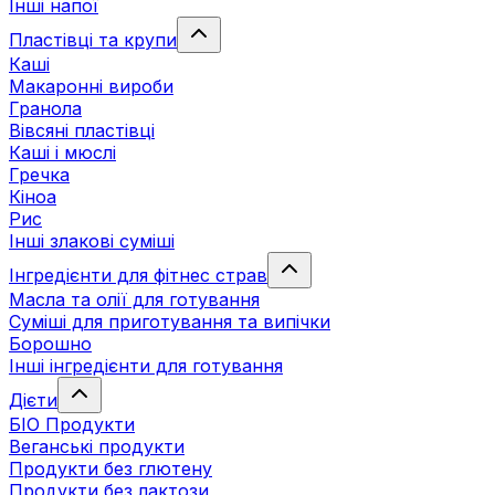
Інші напої
Пластівці та крупи
Каші
Макаронні вироби
Гранола
Вівсяні пластівці
Каші і мюслі
Гречка
Кіноа
Рис
Інші злакові суміші
Інгредієнти для фітнес страв
Масла та олії для готування
Суміші для приготування та випічки
Борошно
Інші інгредієнти для готування
Дієти
БІО Продукти
Веганські продукти
Продукти без глютену
Продукти без лактози