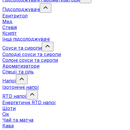
Підсолоджувачі
Еритритол
Мед
Стевія
Ксиліт
Інші підсолоджувачі
Соуси та сиропи
Солодкі соуси та сиропи
Солоні соуси та сиропи
Ароматизатори
Спеції та сіль
Напої
Ізотонічні напої
RTD напої
Енергетичні RTD напої
Шоти
Сік
Чай та матча
Кава