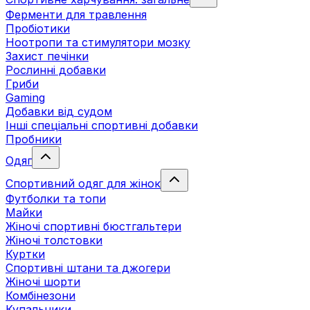
Ферменти для травлення
Пробіотики
Ноотропи та стимулятори мозку
Захист печінки
Рослинні добавки
Гриби
Gaming
Добавки від судом
Інші спеціальні спортивні добавки
Пробники
Одяг
Спортивний одяг для жінок
Футболки та топи
Майки
Жіночі спортивні бюстгальтери
Жіночі толстовки
Куртки
Спортивні штани та джогери
Жіночі шорти
Комбінезони
Купальники