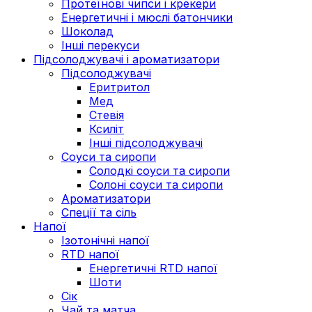
Протеїнові чипси і крекери
Енергетичні і мюслі батончики
Шоколад
Інші перекуси
Підсолоджувачі і ароматизатори
Підсолоджувачі
Еритритол
Мед
Стевія
Ксиліт
Інші підсолоджувачі
Соуси та сиропи
Солодкі соуси та сиропи
Солоні соуси та сиропи
Ароматизатори
Спеції та сіль
Напої
Ізотонічні напої
RTD напої
Енергетичні RTD напої
Шоти
Сік
Чай та матча