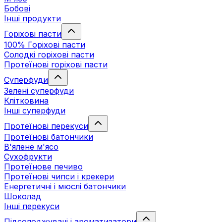
Бобові
Інші продукти
Горіхові пасти
100% Горіхові пасти
Солодкі горіхові пасти
Протеїнові горіхові пасти
Суперфуди
Зелені суперфуди
Клітковина
Інші суперфуди
Протеїнові перекуси
Протеїнові батончики
В'ялене м'ясо
Сухофрукти
Протеїнове печиво
Протеїнові чипси і крекери
Енергетичні і мюслі батончики
Шоколад
Інші перекуси
Підсолоджувачі і ароматизатори