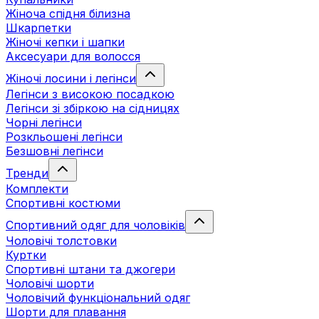
Жіноча спідня білизна
Шкарпетки
Жіночі кепки і шапки
Аксесуари для волосся
Жіночі лосини і легінси
Легінси з високою посадкою
Легінси зі збіркою на сідницях
Чорні легінси
Розкльошені легінси
Безшовні легінси
Тренди
Комплекти
Спортивні костюми
Спортивний одяг для чоловіків
Чоловічі толстовки
Куртки
Спортивні штани та джогери
Чоловічі шорти
Чоловічий функціональний одяг
Шорти для плавання