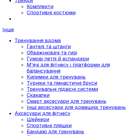
Тренди
Комплекти
Спортивні костюми
Інше
Тренування вдома
Гантелі та штанги
Обважнювачі та гирі
Гумові петлі й еспандери
М'ячі для фітнесу і платформи для
балансування
Килимки для тренувань
Турніки та гімнастичні бруси
Тренувальні підвісні системи
Скакалки
Смарт аксесуари для тренувань
Інші аксесуари для домашніх тренувань
Аксесуари для фітнесу
Шейкери
Спортивні пляшки
Бандажі для тренувань