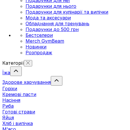
Подарунки для неї
Подарунки для нього
Подарунки для кулінарії та випічки
Мода та аксесуари
Обладнання для тренувань
Подарунки до 500 грн
Бестселери
Merch GymBeam
Новинки
Розпродаж
Категорії
Їжа
Здорове харчування
Горіхи
Кремові пасти
Насіння
Риба
Готові страви
Яйця
Хліб і випічка
М'ясо