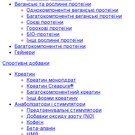
Веганські та рослинні протеїни
Однокомпонентні веганські протеїни
Багатокомпонентні веганські протеїни
Cоєві протеїни
Горохові протеїни
БІО-протеїни
Інші рослинні протеїни
Багатокомпонентні протеїни
Гейнери
Спортивні добавки
Креатин
Креатин моногідрат
Креатин Creapure®
Багатокомпонентний креатин
Інші форми креатину
Анаболізатори і стимулятори
Предтренувальні стимулятори
Добавки оксиду азоту (NO)
Кофеїн
Бета-аланін
HMB