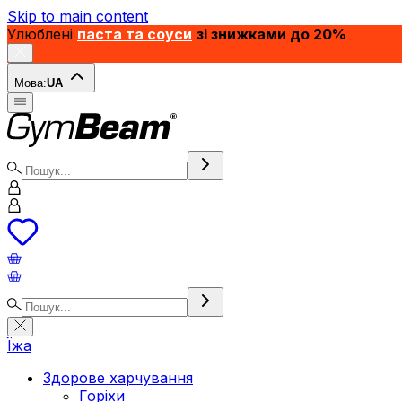
Skip to main content
Улюблені
паста та соуси
зі знижками до 20%
Мова:
UA
Їжа
Здорове харчування
Горіхи