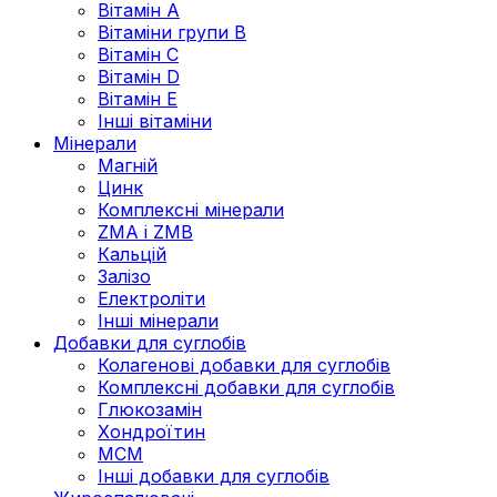
Вітамін А
Вітаміни групи В
Вітамін C
Вітамін D
Вітамін Е
Інші вітаміни
Мінерали
Магній
Цинк
Комплексні мінерали
ZMA і ZMB
Кальцій
Залізо
Електроліти
Інші мінерали
Добавки для суглобів
Колагенові добавки для суглобів
Комплексні добавки для суглобів
Глюкозамін
Хондроїтин
МСМ
Інші добавки для суглобів