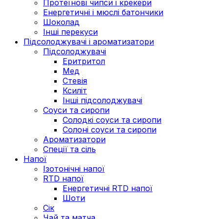
Протеїнові чипси і крекери
Енергетичні і мюслі батончики
Шоколад
Інші перекуси
Підсолоджувачі і ароматизатори
Підсолоджувачі
Еритритол
Мед
Стевія
Ксиліт
Інші підсолоджувачі
Соуси та сиропи
Солодкі соуси та сиропи
Солоні соуси та сиропи
Ароматизатори
Спеції та сіль
Напої
Ізотонічні напої
RTD напої
Енергетичні RTD напої
Шоти
Сік
Чай та матча