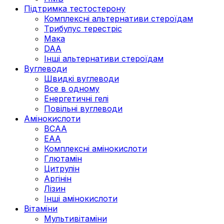
Підтримка тестостерону
Комплексні альтернативи стероїдам
Трибулус терестріс
Мака
DAA
Інші альтернативи стероїдам
Вуглеводи
Швидкі вуглеводи
Все в одному
Енергетичні гелі
Повільні вуглеводи
Амінокислоти
BCAA
EAA
Комплексні амінокислоти
Глютамін
Цитрулін
Аргінін
Лізин
Інші амінокислоти
Вітаміни
Мультивітаміни