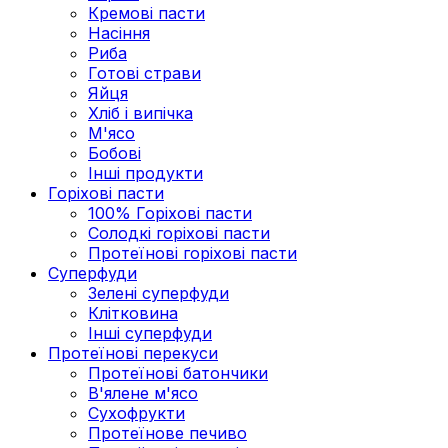
Кремові пасти
Насіння
Риба
Готові страви
Яйця
Хліб і випічка
М'ясо
Бобові
Інші продукти
Горіхові пасти
100% Горіхові пасти
Солодкі горіхові пасти
Протеїнові горіхові пасти
Суперфуди
Зелені суперфуди
Клітковина
Інші суперфуди
Протеїнові перекуси
Протеїнові батончики
В'ялене м'ясо
Сухофрукти
Протеїнове печиво