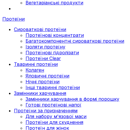
Вегетаріанські продукти
Протеїни
Сироваткові протеїни
Протеїнові концентрати
Багатокомпонентні сироваткові протеїни
Ізоляти протеїну
Протеїнові гідролізати
Протеїни Clear
Тваринні протеїни
Колаген
Яловичні протеїни
Нічні протеїни
Інші тваринні протеїни
Замінники харчування
Замінники харчування в формі порошку
Готові протеїнові напої
Протеїни за призначенням
Для набору м'язової маси
Протеїни для схуднення
Протеїн для жінок