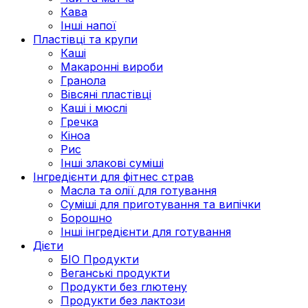
Кава
Інші напої
Пластівці та крупи
Каші
Макаронні вироби
Гранола
Вівсяні пластівці
Каші і мюслі
Гречка
Кіноа
Рис
Інші злакові суміші
Інгредієнти для фітнес страв
Масла та олії для готування
Суміші для приготування та випічки
Борошно
Інші інгредієнти для готування
Дієти
БІО Продукти
Веганські продукти
Продукти без глютену
Продукти без лактози