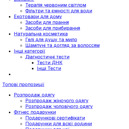
Терапія червоним світлом
Фільтри та ємності для води
Екотовари для дому
Засоби для прання
Засоби для прибирання
Натуральна косметика
Гелі для душу та мило
Шампуні та догляд за волоссям
Інші категорії
Діагностичні тести
Тести ДНК
Інші Тести
Топові пропозиції
Розпродаж одягу
Розпродаж жіночого одягу
Розпродаж чоловічого одягу
Фітнес подарунки
Подарункові сертифікати
Подарунки для всієї родини