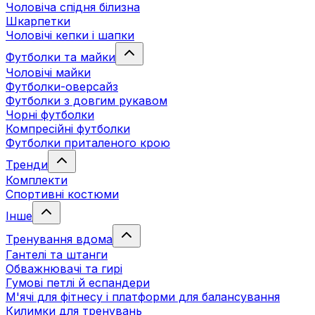
Чоловіча спідня білизна
Шкарпетки
Чоловічі кепки і шапки
Футболки та майки
Чоловічі майки
Футболки-оверсайз
Футболки з довгим рукавом
Чорні футболки
Компресійні футболки
Футболки приталеного крою
Тренди
Комплекти
Спортивні костюми
Інше
Тренування вдома
Гантелі та штанги
Обважнювачі та гирі
Гумові петлі й еспандери
М'ячі для фітнесу і платформи для балансування
Килимки для тренувань