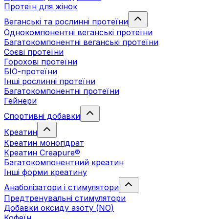
Протеїн для жінок
Веганські та рослинні протеїни
Однокомпонентні веганські протеїни
Багатокомпонентні веганські протеїни
Cоєві протеїни
Горохові протеїни
БІО-протеїни
Інші рослинні протеїни
Багатокомпонентні протеїни
Гейнери
Спортивні добавки
Креатин
Креатин моногідрат
Креатин Creapure®
Багатокомпонентний креатин
Інші форми креатину
Анаболізатори і стимулятори
Предтренувальні стимулятори
Добавки оксиду азоту (NO)
Кофеїн