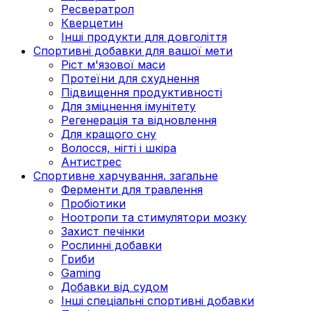
Ресвератрол
Кверцетин
Інші продукти для довголіття
Спортивні добавки для вашої мети
Ріст м'язової маси
Протеїни для схуднення
Підвищення продуктивності
Для зміцнення імунітету
Регенерація та відновлення
Для кращого сну
Волосся, нігті і шкіра
Антистрес
Спортивне харчування. загальне
Ферменти для травлення
Пробіотики
Ноотропи та стимулятори мозку
Захист печінки
Рослинні добавки
Гриби
Gaming
Добавки від судом
Інші спеціальні спортивні добавки