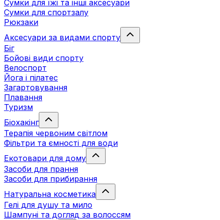
Сумки для їжі та інші аксесуари
Сумки для спортзалу
Рюкзаки
Аксесуари за видами спорту
Біг
Бойові види спорту
Велоспорт
Йога і пілатес
Загартовування
Плавання
Туризм
Біохакінг
Терапія червоним світлом
Фільтри та ємності для води
Екотовари для дому
Засоби для прання
Засоби для прибирання
Натуральна косметика
Гелі для душу та мило
Шампуні та догляд за волоссям