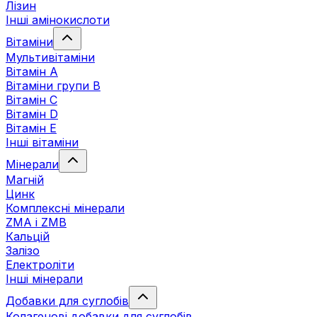
Лізин
Інші амінокислоти
Вітаміни
Мультивітаміни
Вітамін А
Вітаміни групи В
Вітамін C
Вітамін D
Вітамін Е
Інші вітаміни
Мінерали
Магній
Цинк
Комплексні мінерали
ZMA і ZMB
Кальцій
Залізо
Електроліти
Інші мінерали
Добавки для суглобів
Колагенові добавки для суглобів