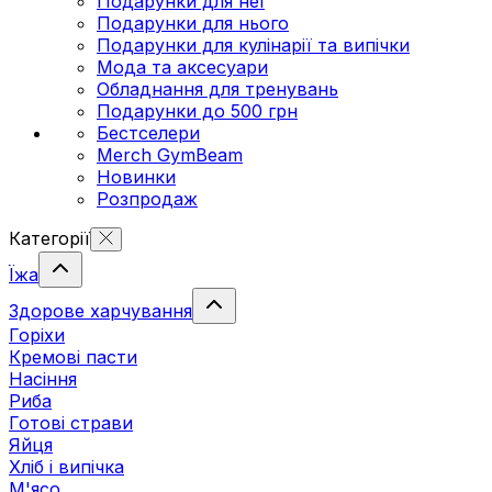
Подарунки для неї
Подарунки для нього
Подарунки для кулінарії та випічки
Мода та аксесуари
Обладнання для тренувань
Подарунки до 500 грн
Бестселери
Merch GymBeam
Новинки
Розпродаж
Категорії
Їжа
Здорове харчування
Горіхи
Кремові пасти
Насіння
Риба
Готові страви
Яйця
Хліб і випічка
М'ясо