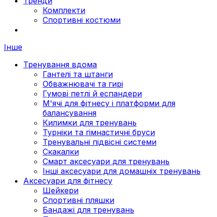
Тренди
Комплекти
Спортивні костюми
Інше
Тренування вдома
Гантелі та штанги
Обважнювачі та гирі
Гумові петлі й еспандери
М'ячі для фітнесу і платформи для
балансування
Килимки для тренувань
Турніки та гімнастичні бруси
Тренувальні підвісні системи
Скакалки
Смарт аксесуари для тренувань
Інші аксесуари для домашніх тренувань
Аксесуари для фітнесу
Шейкери
Спортивні пляшки
Бандажі для тренувань