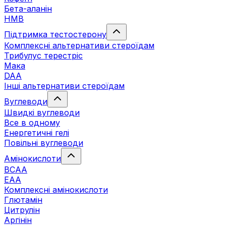
Бета-аланін
HMB
Підтримка тестостерону
Комплексні альтернативи стероїдам
Трибулус терестріс
Мака
DAA
Інші альтернативи стероїдам
Вуглеводи
Швидкі вуглеводи
Все в одному
Енергетичні гелі
Повільні вуглеводи
Амінокислоти
BCAA
EAA
Комплексні амінокислоти
Глютамін
Цитрулін
Аргінін