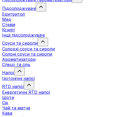
Підсолоджувачі
Еритритол
Мед
Стевія
Ксиліт
Інші підсолоджувачі
Соуси та сиропи
Солодкі соуси та сиропи
Солоні соуси та сиропи
Ароматизатори
Спеції та сіль
Напої
Ізотонічні напої
RTD напої
Енергетичні RTD напої
Шоти
Сік
Чай та матча
Кава