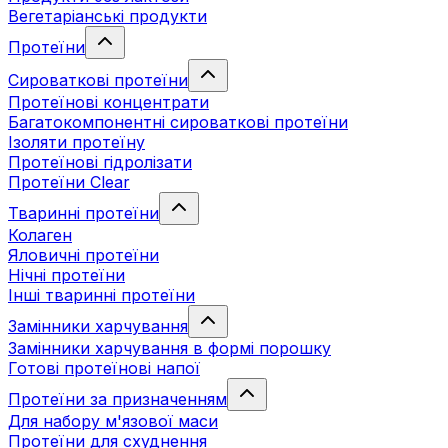
Вегетаріанські продукти
Протеїни
Сироваткові протеїни
Протеїнові концентрати
Багатокомпонентні сироваткові протеїни
Ізоляти протеїну
Протеїнові гідролізати
Протеїни Clear
Тваринні протеїни
Колаген
Яловичні протеїни
Нічні протеїни
Інші тваринні протеїни
Замінники харчування
Замінники харчування в формі порошку
Готові протеїнові напої
Протеїни за призначенням
Для набору м'язової маси
Протеїни для схуднення