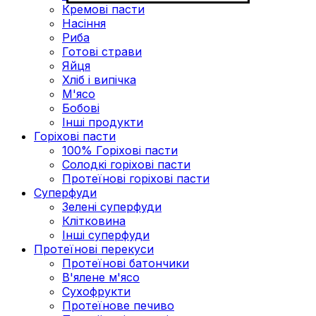
Кремові пасти
Насіння
Риба
Готові страви
Яйця
Хліб і випічка
М'ясо
Бобові
Інші продукти
Горіхові пасти
100% Горіхові пасти
Солодкі горіхові пасти
Протеїнові горіхові пасти
Суперфуди
Зелені суперфуди
Клітковина
Інші суперфуди
Протеїнові перекуси
Протеїнові батончики
В'ялене м'ясо
Сухофрукти
Протеїнове печиво