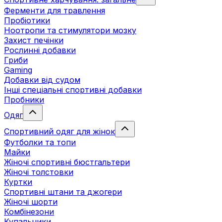
Ферменти для травлення
Пробіотики
Ноотропи та стимулятори мозку
Захист печінки
Рослинні добавки
Гриби
Gaming
Добавки від судом
Інші спеціальні спортивні добавки
Пробники
Одяг
Спортивний одяг для жінок
Футболки та топи
Майки
Жіночі спортивні бюстгальтери
Жіночі толстовки
Куртки
Спортивні штани та джогери
Жіночі шорти
Комбінезони
Купальники