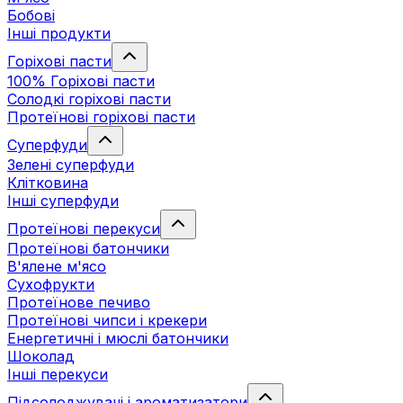
Бобові
Інші продукти
Горіхові пасти
100% Горіхові пасти
Солодкі горіхові пасти
Протеїнові горіхові пасти
Суперфуди
Зелені суперфуди
Клітковина
Інші суперфуди
Протеїнові перекуси
Протеїнові батончики
В'ялене м'ясо
Сухофрукти
Протеїнове печиво
Протеїнові чипси і крекери
Енергетичні і мюслі батончики
Шоколад
Інші перекуси
Підсолоджувачі і ароматизатори