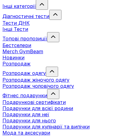
Інші категорії
Діагностичні тести
Тести ДНК
Інші Тести
Топові пропозиції
Бестселери
Merch GymBeam
Новинки
Розпродаж
Розпродаж одягу
Розпродаж жіночого одягу
Розпродаж чоловічого одягу
Фітнес подарунки
Подарункові сертифікати
Подарунки для всієї родини
Подарунки для неї
Подарунки для нього
Подарунки для кулінарії та випічки
Мода та аксесуари