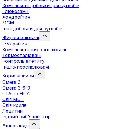
Комплексні добавки для суглобів
Глюкозамін
Хондроїтин
МСМ
Інші добавки для суглобів
Жироспалювачі
L-Карнітин
Комплексні жироспалювачі
Термоспалювачі
Контроль апетиту
Інші жироспалювачі
Корисні жири
Омега 3
Омега 3-6-9
CLA та HCA
Олія МСТ
Олія криля
Лецитин
Рідкий риб'ячий жир
Ашваганда