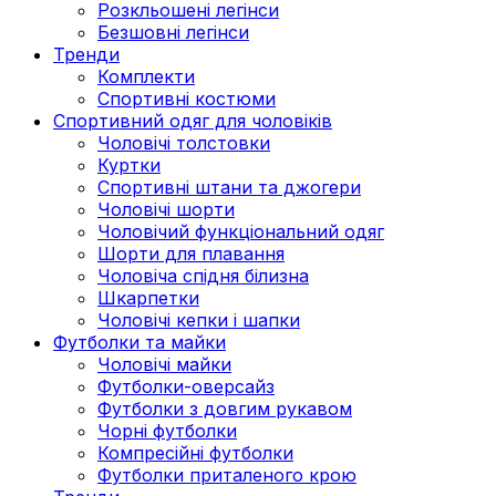
Розкльошені легінси
Безшовні легінси
Тренди
Комплекти
Спортивні костюми
Спортивний одяг для чоловіків
Чоловічі толстовки
Куртки
Спортивні штани та джогери
Чоловічі шорти
Чоловічий функціональний одяг
Шорти для плавання
Чоловіча спідня білизна
Шкарпетки
Чоловічі кепки і шапки
Футболки та майки
Чоловічі майки
Футболки-оверсайз
Футболки з довгим рукавом
Чорні футболки
Компресійні футболки
Футболки приталеного крою