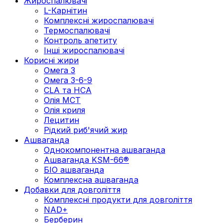
Жироспалювачі
L-Карнітин
Комплексні жироспалювачі
Термоспалювачі
Контроль апетиту
Інші жироспалювачі
Корисні жири
Омега 3
Омега 3-6-9
CLA та HCA
Олія МСТ
Олія криля
Лецитин
Рідкий риб'ячий жир
Ашваганда
Однокомпонентна ашваганда
Ашваганда KSM-66®
БІО ашваганда
Комплексна ашваганда
Добавки для довголіття
Комплексні продукти для довголіття
NAD+
Берберин