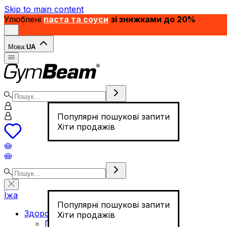
Skip to main content
Улюблені
паста та соуси
зі знижками до 20%
Мова:
UA
Популярні пошукові запити
Хіти продажів
Їжа
Популярні пошукові запити
Здорове харчування
Хіти продажів
Горіхи