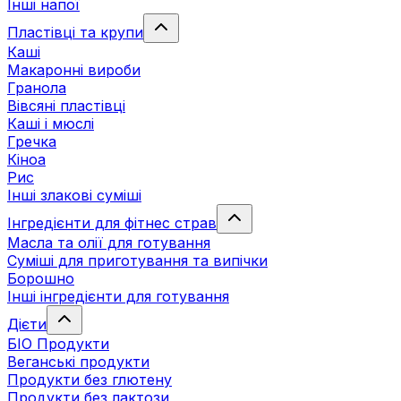
Інші напої
Пластівці та крупи
Каші
Макаронні вироби
Гранола
Вівсяні пластівці
Каші і мюслі
Гречка
Кіноа
Рис
Інші злакові суміші
Інгредієнти для фітнес страв
Масла та олії для готування
Суміші для приготування та випічки
Борошно
Інші інгредієнти для готування
Дієти
БІО Продукти
Веганські продукти
Продукти без глютену
Продукти без лактози