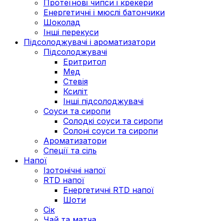
Протеїнові чипси і крекери
Енергетичні і мюслі батончики
Шоколад
Інші перекуси
Підсолоджувачі і ароматизатори
Підсолоджувачі
Еритритол
Мед
Стевія
Ксиліт
Інші підсолоджувачі
Соуси та сиропи
Солодкі соуси та сиропи
Солоні соуси та сиропи
Ароматизатори
Спеції та сіль
Напої
Ізотонічні напої
RTD напої
Енергетичні RTD напої
Шоти
Сік
Чай та матча