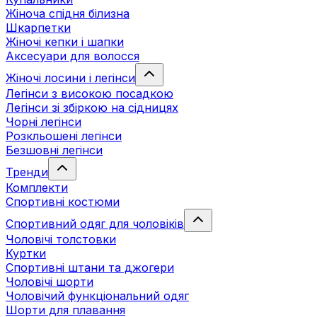
Жіноча спідня білизна
Шкарпетки
Жіночі кепки і шапки
Аксесуари для волосся
Жіночі лосини і легінси
Легінси з високою посадкою
Легінси зі збіркою на сідницях
Чорні легінси
Розкльошені легінси
Безшовні легінси
Тренди
Комплекти
Спортивні костюми
Спортивний одяг для чоловіків
Чоловічі толстовки
Куртки
Спортивні штани та джогери
Чоловічі шорти
Чоловічий функціональний одяг
Шорти для плавання