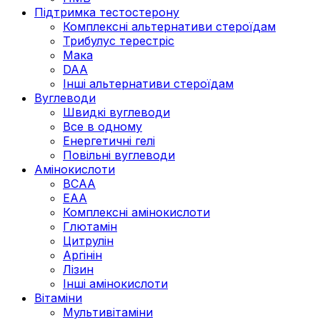
Підтримка тестостерону
Комплексні альтернативи стероїдам
Трибулус терестріс
Мака
DAA
Інші альтернативи стероїдам
Вуглеводи
Швидкі вуглеводи
Все в одному
Енергетичні гелі
Повільні вуглеводи
Амінокислоти
BCAA
EAA
Комплексні амінокислоти
Глютамін
Цитрулін
Аргінін
Лізин
Інші амінокислоти
Вітаміни
Мультивітаміни