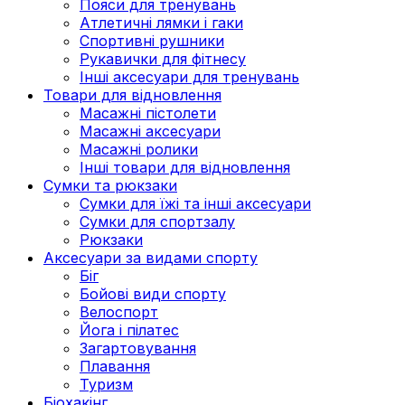
Пояси для тренувань
Атлетичні лямки і гаки
Спортивні рушники
Рукавички для фітнесу
Інші аксесуари для тренувань
Товари для відновлення
Масажні пістолети
Масажні аксесуари
Масажні ролики
Інші товари для відновлення
Сумки та рюкзаки
Сумки для їжі та інші аксесуари
Сумки для спортзалу
Рюкзаки
Аксесуари за видами спорту
Біг
Бойові види спорту
Велоспорт
Йога і пілатес
Загартовування
Плавання
Туризм
Біохакінг