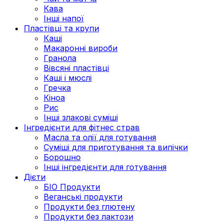
Кава
Інші напої
Пластівці та крупи
Каші
Макаронні вироби
Гранола
Вівсяні пластівці
Каші і мюслі
Гречка
Кіноа
Рис
Інші злакові суміші
Інгредієнти для фітнес страв
Масла та олії для готування
Суміші для приготування та випічки
Борошно
Інші інгредієнти для готування
Дієти
БІО Продукти
Веганські продукти
Продукти без глютену
Продукти без лактози