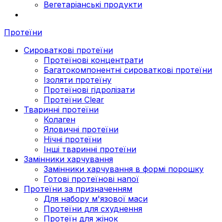
Вегетаріанські продукти
Протеїни
Сироваткові протеїни
Протеїнові концентрати
Багатокомпонентні сироваткові протеїни
Ізоляти протеїну
Протеїнові гідролізати
Протеїни Clear
Тваринні протеїни
Колаген
Яловичні протеїни
Нічні протеїни
Інші тваринні протеїни
Замінники харчування
Замінники харчування в формі порошку
Готові протеїнові напої
Протеїни за призначенням
Для набору м'язової маси
Протеїни для схуднення
Протеїн для жінок