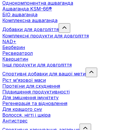
Однокомпонентна ашваганда
Ашваганда KSM-66®
БІО ашваганда
Комплексна ашваганда
Добавки для довголіття
Комплексні продукти для довголіття
NAD+
Берберин
Ресвератрол
Кверцетин
Інші продукти для довголіття
Спортивні добавки для вашої мети
Ріст м'язової маси
Протеїни для схуднення
Підвищення продуктивності
Для зміцнення імунітету
Регенерація та відновлення
Для кращого сну
Волосся, нігті і шкіра
Антистрес
Спортивне харчування. загальне