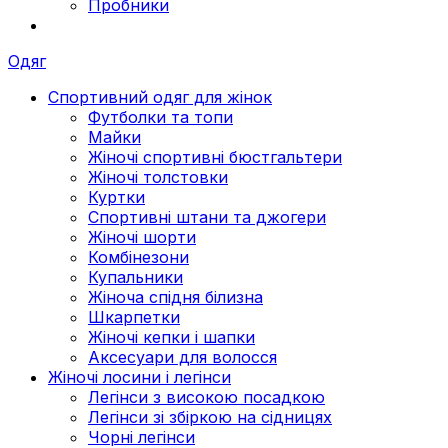
Пробники
Одяг
Спортивний одяг для жінок
Футболки та топи
Майки
Жіночі спортивні бюстгальтери
Жіночі толстовки
Куртки
Спортивні штани та джогери
Жіночі шорти
Комбінезони
Купальники
Жіноча спідня білизна
Шкарпетки
Жіночі кепки і шапки
Аксесуари для волосся
Жіночі лосини і легінси
Легінси з високою посадкою
Легінси зі збіркою на сідницях
Чорні легінси