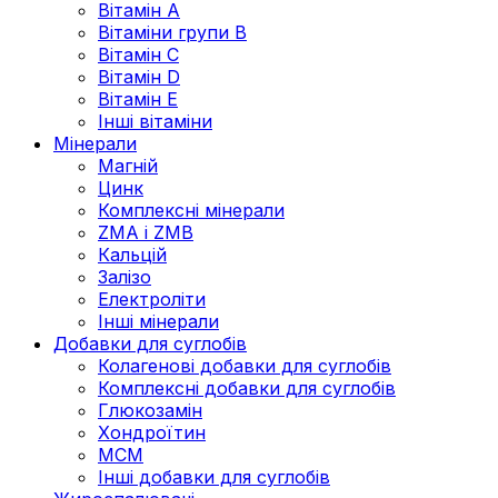
Вітамін А
Вітаміни групи В
Вітамін C
Вітамін D
Вітамін Е
Інші вітаміни
Мінерали
Магній
Цинк
Комплексні мінерали
ZMA і ZMB
Кальцій
Залізо
Електроліти
Інші мінерали
Добавки для суглобів
Колагенові добавки для суглобів
Комплексні добавки для суглобів
Глюкозамін
Хондроїтин
МСМ
Інші добавки для суглобів