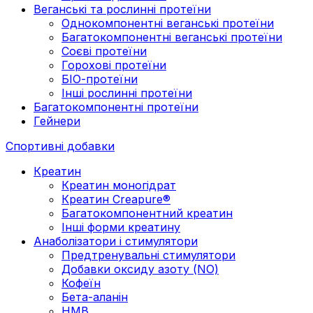
Веганські та рослинні протеїни
Однокомпонентні веганські протеїни
Багатокомпонентні веганські протеїни
Cоєві протеїни
Горохові протеїни
БІО-протеїни
Інші рослинні протеїни
Багатокомпонентні протеїни
Гейнери
Спортивні добавки
Креатин
Креатин моногідрат
Креатин Creapure®
Багатокомпонентний креатин
Інші форми креатину
Анаболізатори і стимулятори
Предтренувальні стимулятори
Добавки оксиду азоту (NO)
Кофеїн
Бета-аланін
HMB