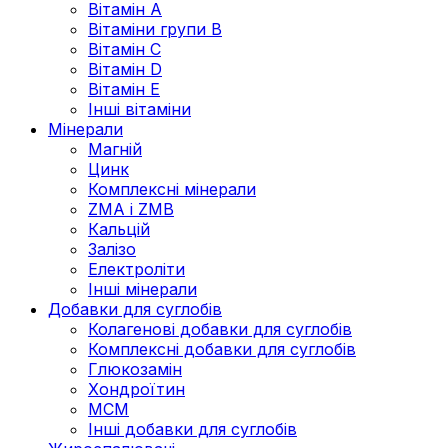
Вітамін А
Вітаміни групи В
Вітамін C
Вітамін D
Вітамін Е
Інші вітаміни
Мінерали
Магній
Цинк
Комплексні мінерали
ZMA і ZMB
Кальцій
Залізо
Електроліти
Інші мінерали
Добавки для суглобів
Колагенові добавки для суглобів
Комплексні добавки для суглобів
Глюкозамін
Хондроїтин
МСМ
Інші добавки для суглобів