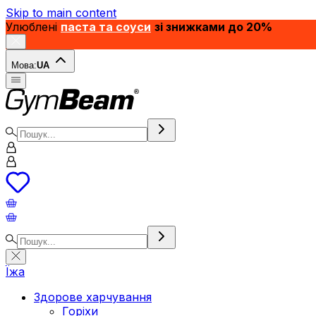
Skip to main content
Улюблені
паста та соуси
зі знижками до 20%
Мова:
UA
Їжа
Здорове харчування
Горіхи