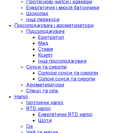
Протеїнові чипси і крекери
Енергетичні і мюслі батончики
Шоколад
Інші перекуси
Підсолоджувачі і ароматизатори
Підсолоджувачі
Еритритол
Мед
Стевія
Ксиліт
Інші підсолоджувачі
Соуси та сиропи
Солодкі соуси та сиропи
Солоні соуси та сиропи
Ароматизатори
Спеції та сіль
Напої
Ізотонічні напої
RTD напої
Енергетичні RTD напої
Шоти
Сік
Чай та матча