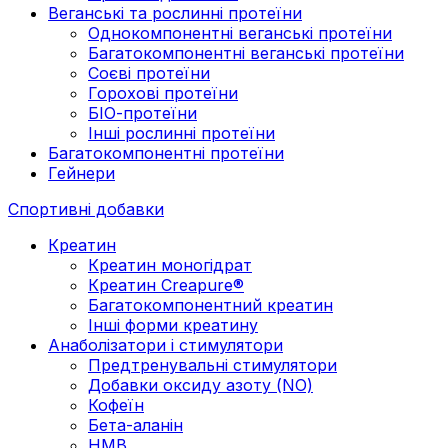
Веганські та рослинні протеїни
Однокомпонентні веганські протеїни
Багатокомпонентні веганські протеїни
Cоєві протеїни
Горохові протеїни
БІО-протеїни
Інші рослинні протеїни
Багатокомпонентні протеїни
Гейнери
Спортивні добавки
Креатин
Креатин моногідрат
Креатин Creapure®
Багатокомпонентний креатин
Інші форми креатину
Анаболізатори і стимулятори
Предтренувальні стимулятори
Добавки оксиду азоту (NO)
Кофеїн
Бета-аланін
HMB