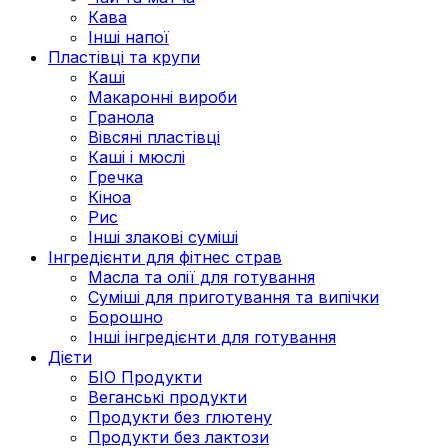
Кава
Інші напої
Пластівці та крупи
Каші
Макаронні вироби
Гранола
Вівсяні пластівці
Каші і мюслі
Гречка
Кіноа
Рис
Інші злакові суміші
Інгредієнти для фітнес страв
Масла та олії для готування
Суміші для приготування та випічки
Борошно
Інші інгредієнти для готування
Дієти
БІО Продукти
Веганські продукти
Продукти без глютену
Продукти без лактози