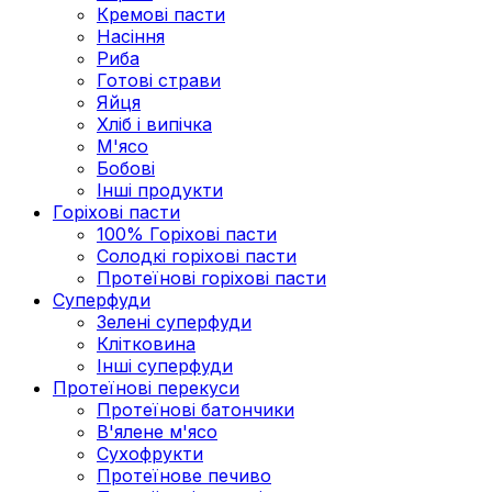
Кремові пасти
Насіння
Риба
Готові страви
Яйця
Хліб і випічка
М'ясо
Бобові
Інші продукти
Горіхові пасти
100% Горіхові пасти
Солодкі горіхові пасти
Протеїнові горіхові пасти
Суперфуди
Зелені суперфуди
Клітковина
Інші суперфуди
Протеїнові перекуси
Протеїнові батончики
В'ялене м'ясо
Сухофрукти
Протеїнове печиво