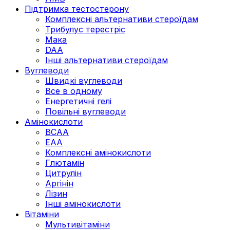
Підтримка тестостерону
Комплексні альтернативи стероїдам
Трибулус терестріс
Мака
DAA
Інші альтернативи стероїдам
Вуглеводи
Швидкі вуглеводи
Все в одному
Енергетичні гелі
Повільні вуглеводи
Амінокислоти
BCAA
EAA
Комплексні амінокислоти
Глютамін
Цитрулін
Аргінін
Лізин
Інші амінокислоти
Вітаміни
Мультивітаміни