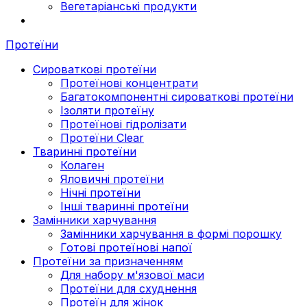
Вегетаріанські продукти
Протеїни
Сироваткові протеїни
Протеїнові концентрати
Багатокомпонентні сироваткові протеїни
Ізоляти протеїну
Протеїнові гідролізати
Протеїни Clear
Тваринні протеїни
Колаген
Яловичні протеїни
Нічні протеїни
Інші тваринні протеїни
Замінники харчування
Замінники харчування в формі порошку
Готові протеїнові напої
Протеїни за призначенням
Для набору м'язової маси
Протеїни для схуднення
Протеїн для жінок