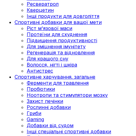
Ресвератрол
Кверцетин
Інші продукти для довголіття
Спортивні добавки для вашої мети
Ріст м'язової маси
Протеїни для схуднення
Підвищення продуктивності
Для зміцнення імунітету
Регенерація та відновлення
Для кращого сну
Волосся, нігті і шкіра
Антистрес
Спортивне харчування. загальне
Ферменти для травлення
Пробіотики
Ноотропи та стимулятори мозку
Захист печінки
Рослинні добавки
Гриби
Gaming
Добавки від судом
Інші спеціальні спортивні добавки