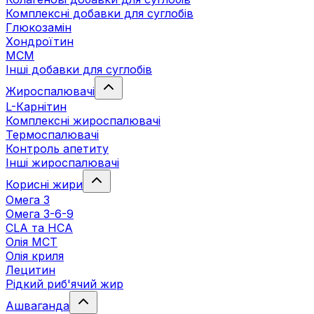
Комплексні добавки для суглобів
Глюкозамін
Хондроїтин
МСМ
Інші добавки для суглобів
Жироспалювачі
L-Карнітин
Комплексні жироспалювачі
Термоспалювачі
Контроль апетиту
Інші жироспалювачі
Корисні жири
Омега 3
Омега 3-6-9
CLA та HCA
Олія МСТ
Олія криля
Лецитин
Рідкий риб'ячий жир
Ашваганда