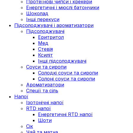
Протеїнові чипси і крекери
Енергетичні і мюслі батончики
Шоколад
Інші перекуси
Підсолоджувачі і ароматизатори
Підсолоджувачі
Еритритол
Мед
Стевія
Ксиліт
Інші підсолоджувачі
Соуси та сиропи
Солодкі соуси та сиропи
Солоні соуси та сиропи
Ароматизатори
Спеції та сіль
Напої
Ізотонічні напої
RTD напої
Енергетичні RTD напої
Шоти
Сік
Чай та матча