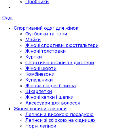
Пробники
Одяг
Спортивний одяг для жінок
Футболки та топи
Майки
Жіночі спортивні бюстгальтери
Жіночі толстовки
Куртки
Спортивні штани та джогери
Жіночі шорти
Комбінезони
Купальники
Жіноча спідня білизна
Шкарпетки
Жіночі кепки і шапки
Аксесуари для волосся
Жіночі лосини і легінси
Легінси з високою посадкою
Легінси зі збіркою на сідницях
Чорні легінси