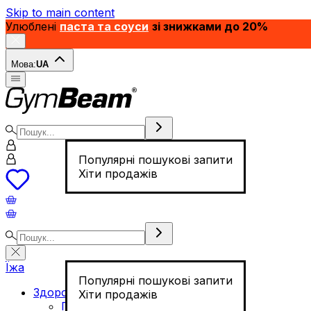
Skip to main content
Улюблені
паста та соуси
зі знижками до 20%
Мова:
UA
Популярні пошукові запити
Хіти продажів
Їжа
Популярні пошукові запити
Здорове харчування
Хіти продажів
Горіхи