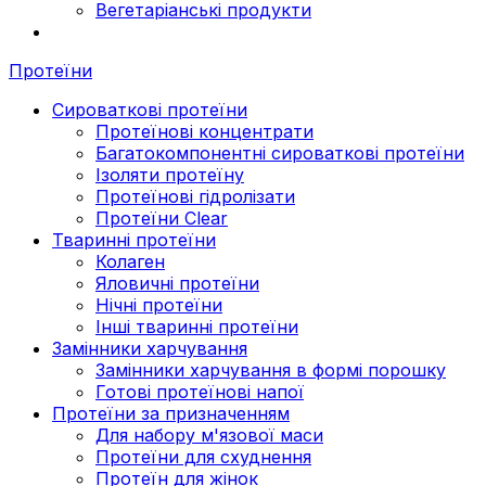
Вегетаріанські продукти
Протеїни
Сироваткові протеїни
Протеїнові концентрати
Багатокомпонентні сироваткові протеїни
Ізоляти протеїну
Протеїнові гідролізати
Протеїни Clear
Тваринні протеїни
Колаген
Яловичні протеїни
Нічні протеїни
Інші тваринні протеїни
Замінники харчування
Замінники харчування в формі порошку
Готові протеїнові напої
Протеїни за призначенням
Для набору м'язової маси
Протеїни для схуднення
Протеїн для жінок