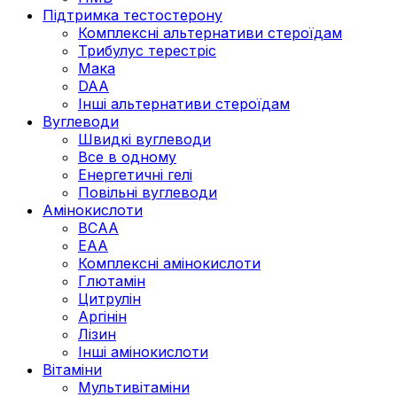
Підтримка тестостерону
Комплексні альтернативи стероїдам
Трибулус терестріс
Мака
DAA
Інші альтернативи стероїдам
Вуглеводи
Швидкі вуглеводи
Все в одному
Енергетичні гелі
Повільні вуглеводи
Амінокислоти
BCAA
EAA
Комплексні амінокислоти
Глютамін
Цитрулін
Аргінін
Лізин
Інші амінокислоти
Вітаміни
Мультивітаміни