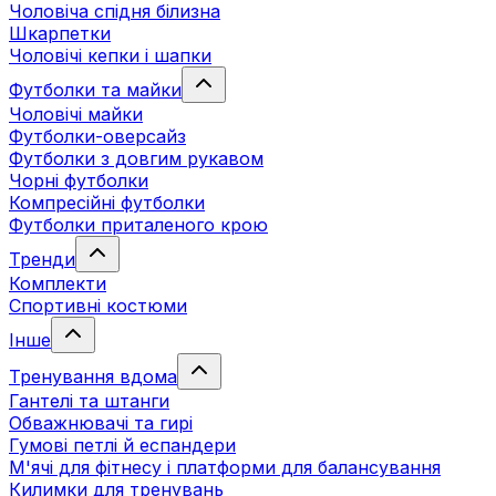
Чоловіча спідня білизна
Шкарпетки
Чоловічі кепки і шапки
Футболки та майки
Чоловічі майки
Футболки-оверсайз
Футболки з довгим рукавом
Чорні футболки
Компресійні футболки
Футболки приталеного крою
Тренди
Комплекти
Спортивні костюми
Інше
Тренування вдома
Гантелі та штанги
Обважнювачі та гирі
Гумові петлі й еспандери
М'ячі для фітнесу і платформи для балансування
Килимки для тренувань