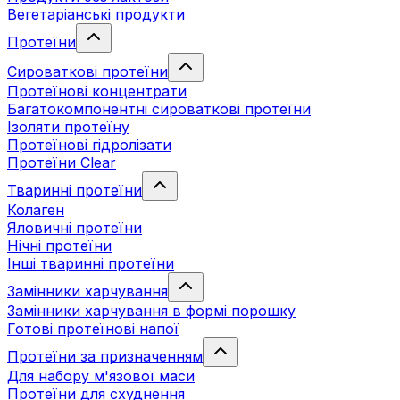
Вегетаріанські продукти
Протеїни
Сироваткові протеїни
Протеїнові концентрати
Багатокомпонентні сироваткові протеїни
Ізоляти протеїну
Протеїнові гідролізати
Протеїни Clear
Тваринні протеїни
Колаген
Яловичні протеїни
Нічні протеїни
Інші тваринні протеїни
Замінники харчування
Замінники харчування в формі порошку
Готові протеїнові напої
Протеїни за призначенням
Для набору м'язової маси
Протеїни для схуднення