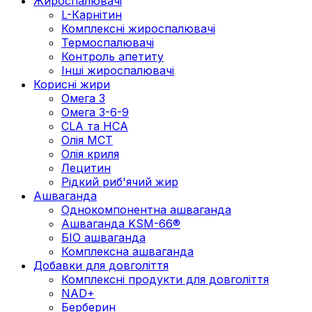
Жироспалювачі
L-Карнітин
Комплексні жироспалювачі
Термоспалювачі
Контроль апетиту
Інші жироспалювачі
Корисні жири
Омега 3
Омега 3-6-9
CLA та HCA
Олія МСТ
Олія криля
Лецитин
Рідкий риб'ячий жир
Ашваганда
Однокомпонентна ашваганда
Ашваганда KSM-66®
БІО ашваганда
Комплексна ашваганда
Добавки для довголіття
Комплексні продукти для довголіття
NAD+
Берберин