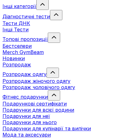
Інші категорії
Діагностичні тести
Тести ДНК
Інші Тести
Топові пропозиції
Бестселери
Merch GymBeam
Новинки
Розпродаж
Розпродаж одягу
Розпродаж жіночого одягу
Розпродаж чоловічого одягу
Фітнес подарунки
Подарункові сертифікати
Подарунки для всієї родини
Подарунки для неї
Подарунки для нього
Подарунки для кулінарії та випічки
Мода та аксесуари