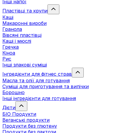
Інші напої
Пластівці та крупи
Каші
Макаронні вироби
Гранола
Вівсяні пластівці
Каші і мюслі
Гречка
Кіноа
Рис
Інші злакові суміші
Інгредієнти для фітнес страв
Масла та олії для готування
Суміші для приготування та випічки
Борошно
Інші інгредієнти для готування
Дієти
БІО Продукти
Веганські продукти
Продукти без глютену
Продукти без лактози