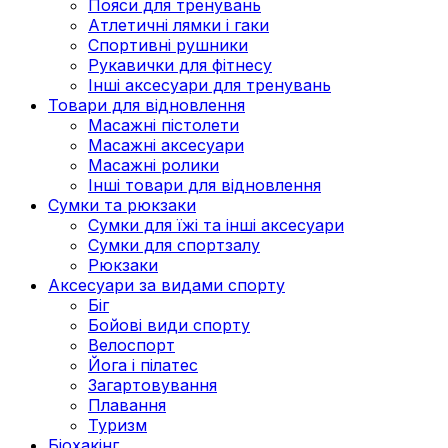
Пояси для тренувань
Атлетичні лямки і гаки
Спортивні рушники
Рукавички для фітнесу
Інші аксесуари для тренувань
Товари для відновлення
Масажні пістолети
Масажні аксесуари
Масажні ролики
Інші товари для відновлення
Сумки та рюкзаки
Сумки для їжі та інші аксесуари
Сумки для спортзалу
Рюкзаки
Аксесуари за видами спорту
Біг
Бойові види спорту
Велоспорт
Йога і пілатес
Загартовування
Плавання
Туризм
Біохакінг