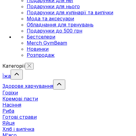
Подарунки для неї
Подарунки для нього
Подарунки для кулінарії та випічки
Мода та аксесуари
Обладнання для тренувань
Подарунки до 500 грн
Бестселери
Merch GymBeam
Новинки
Розпродаж
Категорії
Їжа
Здорове харчування
Горіхи
Кремові пасти
Насіння
Риба
Готові страви
Яйця
Хліб і випічка
М'ясо