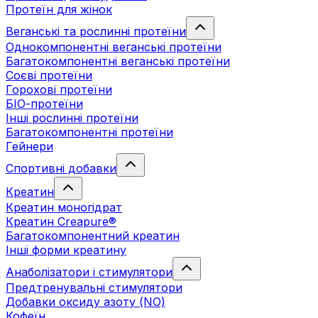
Протеїн для жінок
Веганські та рослинні протеїни
Однокомпонентні веганські протеїни
Багатокомпонентні веганські протеїни
Cоєві протеїни
Горохові протеїни
БІО-протеїни
Інші рослинні протеїни
Багатокомпонентні протеїни
Гейнери
Спортивні добавки
Креатин
Креатин моногідрат
Креатин Creapure®
Багатокомпонентний креатин
Інші форми креатину
Анаболізатори і стимулятори
Предтренувальні стимулятори
Добавки оксиду азоту (NO)
Кофеїн