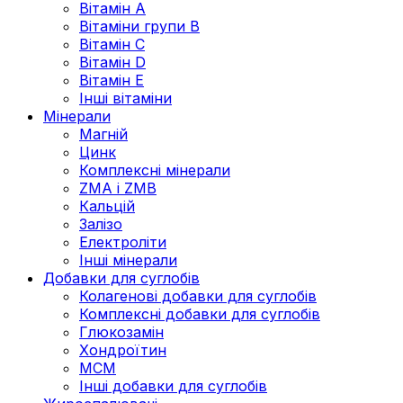
Вітамін А
Вітаміни групи В
Вітамін C
Вітамін D
Вітамін Е
Інші вітаміни
Мінерали
Магній
Цинк
Комплексні мінерали
ZMA і ZMB
Кальцій
Залізо
Електроліти
Інші мінерали
Добавки для суглобів
Колагенові добавки для суглобів
Комплексні добавки для суглобів
Глюкозамін
Хондроїтин
МСМ
Інші добавки для суглобів