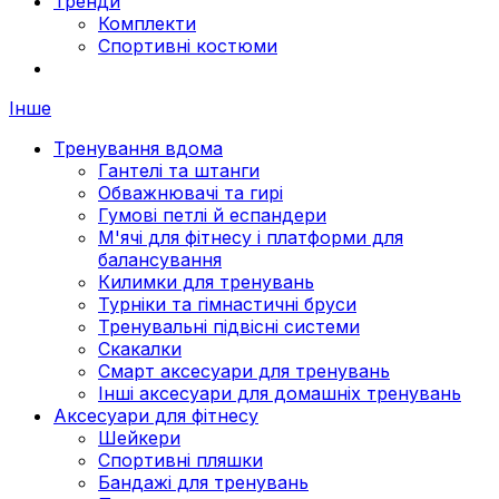
Тренди
Комплекти
Спортивні костюми
Інше
Тренування вдома
Гантелі та штанги
Обважнювачі та гирі
Гумові петлі й еспандери
М'ячі для фітнесу і платформи для
балансування
Килимки для тренувань
Турніки та гімнастичні бруси
Тренувальні підвісні системи
Скакалки
Смарт аксесуари для тренувань
Інші аксесуари для домашніх тренувань
Аксесуари для фітнесу
Шейкери
Спортивні пляшки
Бандажі для тренувань