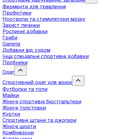
Ферменти для травлення
Пробіотики
Ноотропи та стимулятори мозку
Захист печінки
Рослинні добавки
Гриби
Gaming
Добавки від судом
Інші спеціальні спортивні добавки
Пробники
Одяг
Спортивний одяг для жінок
Футболки та топи
Майки
Жіночі спортивні бюстгальтери
Жіночі толстовки
Куртки
Спортивні штани та джогери
Жіночі шорти
Комбінезони
Купальники