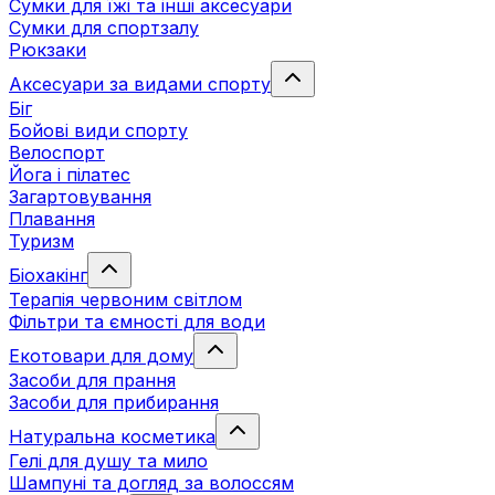
Сумки для їжі та інші аксесуари
Сумки для спортзалу
Рюкзаки
Аксесуари за видами спорту
Біг
Бойові види спорту
Велоспорт
Йога і пілатес
Загартовування
Плавання
Туризм
Біохакінг
Терапія червоним світлом
Фільтри та ємності для води
Екотовари для дому
Засоби для прання
Засоби для прибирання
Натуральна косметика
Гелі для душу та мило
Шампуні та догляд за волоссям