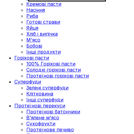
Кремові пасти
Насіння
Риба
Готові страви
Яйця
Хліб і випічка
М'ясо
Бобові
Інші продукти
Горіхові пасти
100% Горіхові пасти
Солодкі горіхові пасти
Протеїнові горіхові пасти
Суперфуди
Зелені суперфуди
Клітковина
Інші суперфуди
Протеїнові перекуси
Протеїнові батончики
В'ялене м'ясо
Сухофрукти
Протеїнове печиво