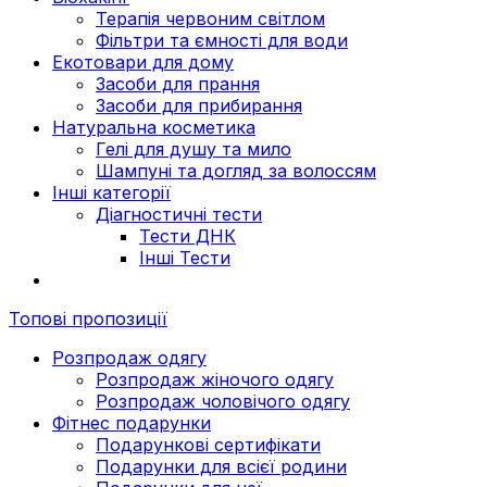
Терапія червоним світлом
Фільтри та ємності для води
Екотовари для дому
Засоби для прання
Засоби для прибирання
Натуральна косметика
Гелі для душу та мило
Шампуні та догляд за волоссям
Інші категорії
Діагностичні тести
Тести ДНК
Інші Тести
Топові пропозиції
Розпродаж одягу
Розпродаж жіночого одягу
Розпродаж чоловічого одягу
Фітнес подарунки
Подарункові сертифікати
Подарунки для всієї родини