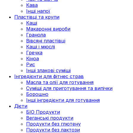
Кава
Інші напої
Пластівці та крупи
Каші
Макаронні вироби
Гранола
Вівсяні пластівці
Каші і мюслі
Гречка
Кіноа
Рис
Інші злакові суміші
Інгредієнти для фітнес страв
Масла та олії для готування
Суміші для приготування та випічки
Борошно
Інші інгредієнти для готування
Дієти
БІО Продукти
Веганські продукти
Продукти без глютену
Продукти без лактози