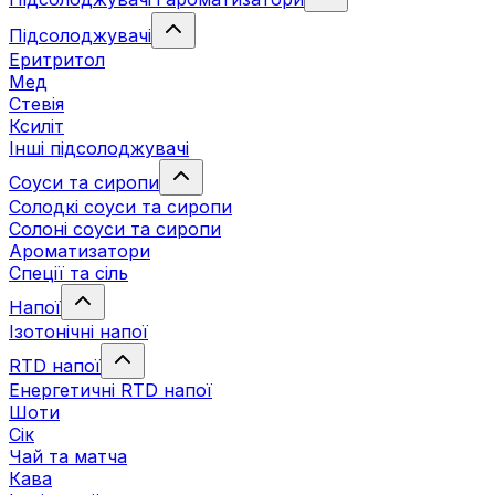
Підсолоджувачі
Еритритол
Мед
Стевія
Ксиліт
Інші підсолоджувачі
Соуси та сиропи
Солодкі соуси та сиропи
Солоні соуси та сиропи
Ароматизатори
Спеції та сіль
Напої
Ізотонічні напої
RTD напої
Енергетичні RTD напої
Шоти
Сік
Чай та матча
Кава