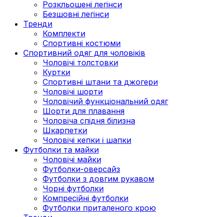
Розкльошені легінси
Безшовні легінси
Тренди
Комплекти
Спортивні костюми
Спортивний одяг для чоловіків
Чоловічі толстовки
Куртки
Спортивні штани та джогери
Чоловічі шорти
Чоловічий функціональний одяг
Шорти для плавання
Чоловіча спідня білизна
Шкарпетки
Чоловічі кепки і шапки
Футболки та майки
Чоловічі майки
Футболки-оверсайз
Футболки з довгим рукавом
Чорні футболки
Компресійні футболки
Футболки приталеного крою