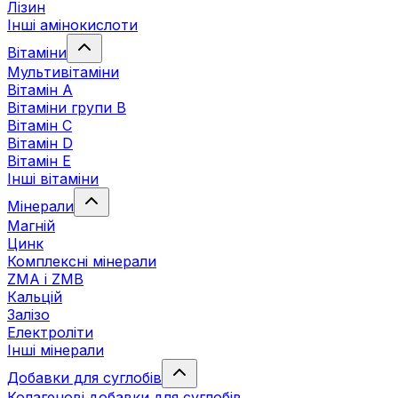
Лізин
Інші амінокислоти
Вітаміни
Мультивітаміни
Вітамін А
Вітаміни групи В
Вітамін C
Вітамін D
Вітамін Е
Інші вітаміни
Мінерали
Магній
Цинк
Комплексні мінерали
ZMA і ZMB
Кальцій
Залізо
Електроліти
Інші мінерали
Добавки для суглобів
Колагенові добавки для суглобів