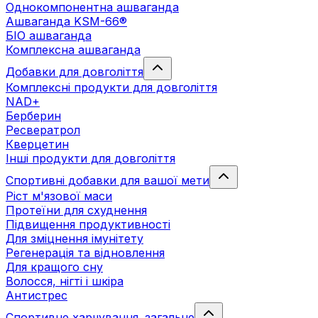
Однокомпонентна ашваганда
Ашваганда KSM-66®
БІО ашваганда
Комплексна ашваганда
Добавки для довголіття
Комплексні продукти для довголіття
NAD+
Берберин
Ресвератрол
Кверцетин
Інші продукти для довголіття
Спортивні добавки для вашої мети
Ріст м'язової маси
Протеїни для схуднення
Підвищення продуктивності
Для зміцнення імунітету
Регенерація та відновлення
Для кращого сну
Волосся, нігті і шкіра
Антистрес
Спортивне харчування. загальне