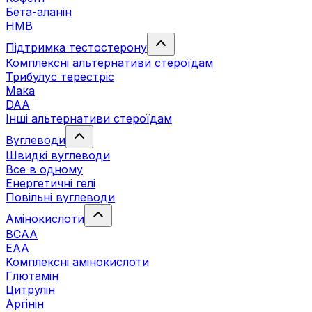
Бета-аланін
HMB
Підтримка тестостерону
Комплексні альтернативи стероїдам
Трибулус терестріс
Мака
DAA
Інші альтернативи стероїдам
Вуглеводи
Швидкі вуглеводи
Все в одному
Енергетичні гелі
Повільні вуглеводи
Амінокислоти
BCAA
EAA
Комплексні амінокислоти
Глютамін
Цитрулін
Аргінін