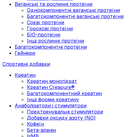
Веганські та рослинні протеїни
Однокомпонентні веганські протеїни
Багатокомпонентні веганські протеїни
Cоєві протеїни
Горохові протеїни
БІО-протеїни
Інші рослинні протеїни
Багатокомпонентні протеїни
Гейнери
Спортивні добавки
Креатин
Креатин моногідрат
Креатин Creapure®
Багатокомпонентний креатин
Інші форми креатину
Анаболізатори і стимулятори
Предтренувальні стимулятори
Добавки оксиду азоту (NO)
Кофеїн
Бета-аланін
HMB