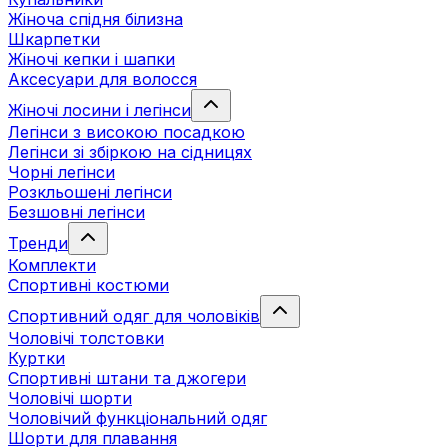
Жіноча спідня білизна
Шкарпетки
Жіночі кепки і шапки
Аксесуари для волосся
Жіночі лосини і легінси
Легінси з високою посадкою
Легінси зі збіркою на сідницях
Чорні легінси
Розкльошені легінси
Безшовні легінси
Тренди
Комплекти
Спортивні костюми
Спортивний одяг для чоловіків
Чоловічі толстовки
Куртки
Спортивні штани та джогери
Чоловічі шорти
Чоловічий функціональний одяг
Шорти для плавання