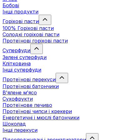
Бобові
Інші продукти
Горіхові пасти
100% Горіхові пасти
Солодкі горіхові пасти
Протеїнові горіхові пасти
Суперфуди
Зелені суперфуди
Клітковина
Інші суперфуди
Протеїнові перекуси
Протеїнові батончики
В'ялене м'ясо
Сухофрукти
Протеїнове печиво
Протеїнові чипси і крекери
Енергетичні і мюслі батончики
Шоколад
Інші перекуси
Підсолоджувачі і ароматизатори