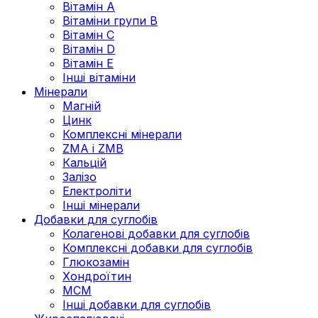
Вітамін А
Вітаміни групи В
Вітамін C
Вітамін D
Вітамін Е
Інші вітаміни
Мінерали
Магній
Цинк
Комплексні мінерали
ZMA і ZMB
Кальцій
Залізо
Електроліти
Інші мінерали
Добавки для суглобів
Колагенові добавки для суглобів
Комплексні добавки для суглобів
Глюкозамін
Хондроїтин
МСМ
Інші добавки для суглобів