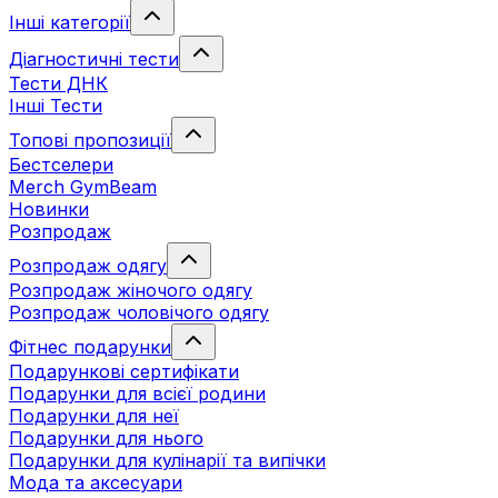
Інші категорії
Діагностичні тести
Тести ДНК
Інші Тести
Топові пропозиції
Бестселери
Merch GymBeam
Новинки
Розпродаж
Розпродаж одягу
Розпродаж жіночого одягу
Розпродаж чоловічого одягу
Фітнес подарунки
Подарункові сертифікати
Подарунки для всієї родини
Подарунки для неї
Подарунки для нього
Подарунки для кулінарії та випічки
Мода та аксесуари