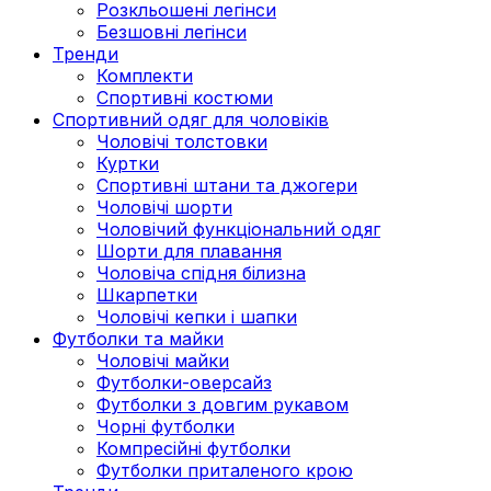
Розкльошені легінси
Безшовні легінси
Тренди
Комплекти
Спортивні костюми
Спортивний одяг для чоловіків
Чоловічі толстовки
Куртки
Спортивні штани та джогери
Чоловічі шорти
Чоловічий функціональний одяг
Шорти для плавання
Чоловіча спідня білизна
Шкарпетки
Чоловічі кепки і шапки
Футболки та майки
Чоловічі майки
Футболки-оверсайз
Футболки з довгим рукавом
Чорні футболки
Компресійні футболки
Футболки приталеного крою