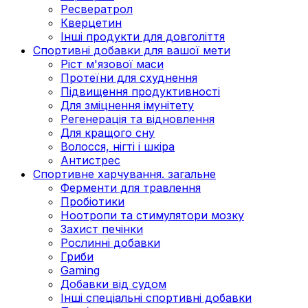
Ресвератрол
Кверцетин
Інші продукти для довголіття
Спортивні добавки для вашої мети
Ріст м'язової маси
Протеїни для схуднення
Підвищення продуктивності
Для зміцнення імунітету
Регенерація та відновлення
Для кращого сну
Волосся, нігті і шкіра
Антистрес
Спортивне харчування. загальне
Ферменти для травлення
Пробіотики
Ноотропи та стимулятори мозку
Захист печінки
Рослинні добавки
Гриби
Gaming
Добавки від судом
Інші спеціальні спортивні добавки