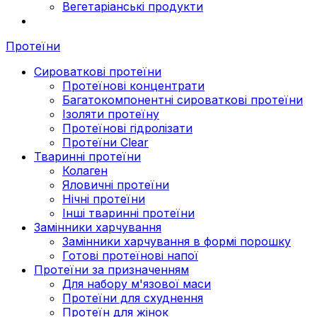
Вегетаріанські продукти
Протеїни
Сироваткові протеїни
Протеїнові концентрати
Багатокомпонентні сироваткові протеїни
Ізоляти протеїну
Протеїнові гідролізати
Протеїни Clear
Тваринні протеїни
Колаген
Яловичні протеїни
Нічні протеїни
Інші тваринні протеїни
Замінники харчування
Замінники харчування в формі порошку
Готові протеїнові напої
Протеїни за призначенням
Для набору м'язової маси
Протеїни для схуднення
Протеїн для жінок