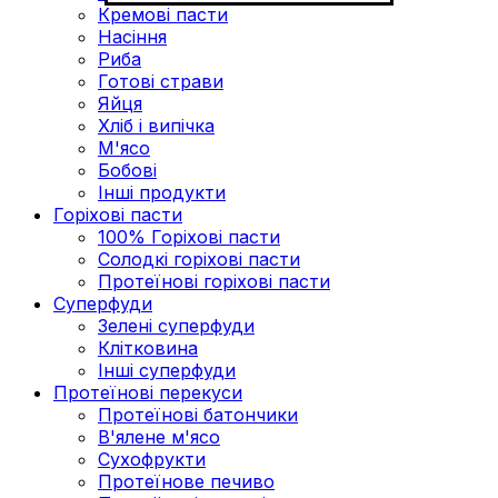
Кремові пасти
Насіння
Риба
Готові страви
Яйця
Хліб і випічка
М'ясо
Бобові
Інші продукти
Горіхові пасти
100% Горіхові пасти
Солодкі горіхові пасти
Протеїнові горіхові пасти
Суперфуди
Зелені суперфуди
Клітковина
Інші суперфуди
Протеїнові перекуси
Протеїнові батончики
В'ялене м'ясо
Сухофрукти
Протеїнове печиво