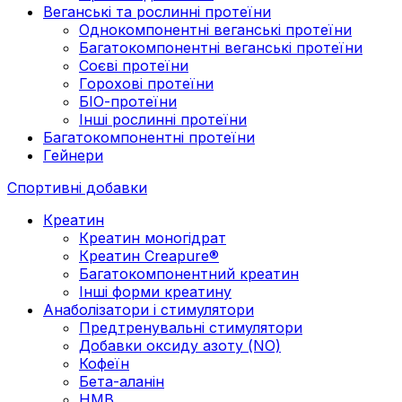
Веганські та рослинні протеїни
Однокомпонентні веганські протеїни
Багатокомпонентні веганські протеїни
Cоєві протеїни
Горохові протеїни
БІО-протеїни
Інші рослинні протеїни
Багатокомпонентні протеїни
Гейнери
Спортивні добавки
Креатин
Креатин моногідрат
Креатин Creapure®
Багатокомпонентний креатин
Інші форми креатину
Анаболізатори і стимулятори
Предтренувальні стимулятори
Добавки оксиду азоту (NO)
Кофеїн
Бета-аланін
HMB