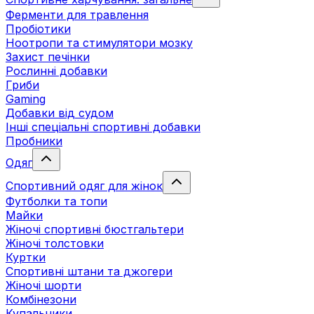
Ферменти для травлення
Пробіотики
Ноотропи та стимулятори мозку
Захист печінки
Рослинні добавки
Гриби
Gaming
Добавки від судом
Інші спеціальні спортивні добавки
Пробники
Одяг
Спортивний одяг для жінок
Футболки та топи
Майки
Жіночі спортивні бюстгальтери
Жіночі толстовки
Куртки
Спортивні штани та джогери
Жіночі шорти
Комбінезони
Купальники