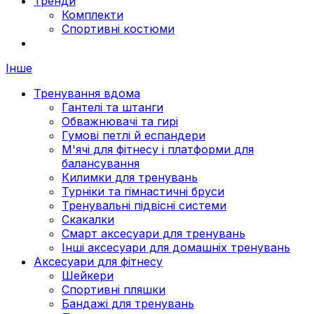
Тренди
Комплекти
Спортивні костюми
Інше
Тренування вдома
Гантелі та штанги
Обважнювачі та гирі
Гумові петлі й еспандери
М'ячі для фітнесу і платформи для
балансування
Килимки для тренувань
Турніки та гімнастичні бруси
Тренувальні підвісні системи
Скакалки
Смарт аксесуари для тренувань
Інші аксесуари для домашніх тренувань
Аксесуари для фітнесу
Шейкери
Спортивні пляшки
Бандажі для тренувань