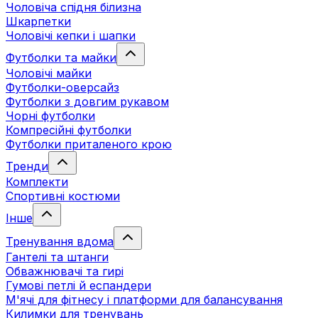
Чоловіча спідня білизна
Шкарпетки
Чоловічі кепки і шапки
Футболки та майки
Чоловічі майки
Футболки-оверсайз
Футболки з довгим рукавом
Чорні футболки
Компресійні футболки
Футболки приталеного крою
Тренди
Комплекти
Спортивні костюми
Інше
Тренування вдома
Гантелі та штанги
Обважнювачі та гирі
Гумові петлі й еспандери
М'ячі для фітнесу і платформи для балансування
Килимки для тренувань