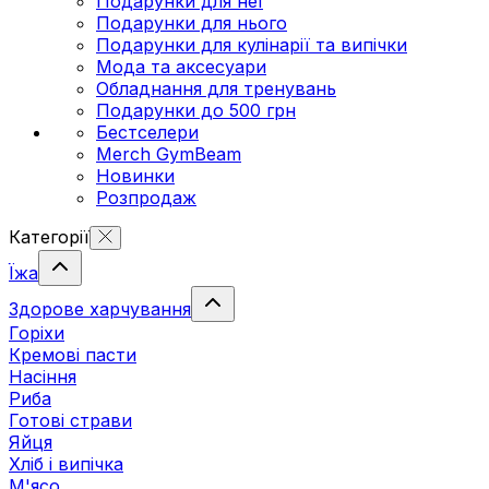
Подарунки для неї
Подарунки для нього
Подарунки для кулінарії та випічки
Мода та аксесуари
Обладнання для тренувань
Подарунки до 500 грн
Бестселери
Merch GymBeam
Новинки
Розпродаж
Категорії
Їжа
Здорове харчування
Горіхи
Кремові пасти
Насіння
Риба
Готові страви
Яйця
Хліб і випічка
М'ясо