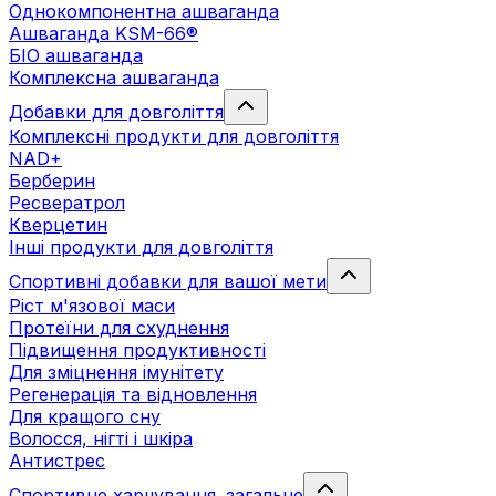
Однокомпонентна ашваганда
Ашваганда KSM-66®
БІО ашваганда
Комплексна ашваганда
Добавки для довголіття
Комплексні продукти для довголіття
NAD+
Берберин
Ресвератрол
Кверцетин
Інші продукти для довголіття
Спортивні добавки для вашої мети
Ріст м'язової маси
Протеїни для схуднення
Підвищення продуктивності
Для зміцнення імунітету
Регенерація та відновлення
Для кращого сну
Волосся, нігті і шкіра
Антистрес
Спортивне харчування. загальне