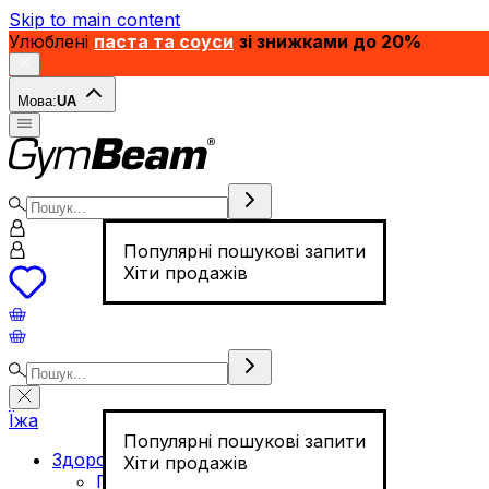
Skip to main content
Улюблені
паста та соуси
зі знижками до 20%
Мова:
UA
Популярні пошукові запити
Хіти продажів
Їжа
Популярні пошукові запити
Здорове харчування
Хіти продажів
Горіхи