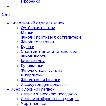
Пробники
Одяг
Спортивний одяг для жінок
Футболки та топи
Майки
Жіночі спортивні бюстгальтери
Жіночі толстовки
Куртки
Спортивні штани та джогери
Жіночі шорти
Комбінезони
Купальники
Жіноча спідня білизна
Шкарпетки
Жіночі кепки і шапки
Аксесуари для волосся
Жіночі лосини і легінси
Легінси з високою посадкою
Легінси зі збіркою на сідницях
Чорні легінси