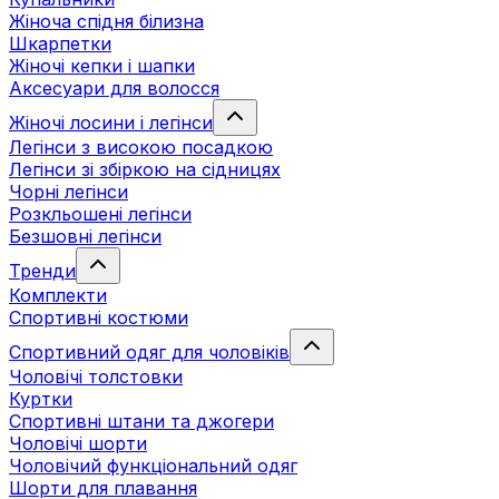
Жіноча спідня білизна
Шкарпетки
Жіночі кепки і шапки
Аксесуари для волосся
Жіночі лосини і легінси
Легінси з високою посадкою
Легінси зі збіркою на сідницях
Чорні легінси
Розкльошені легінси
Безшовні легінси
Тренди
Комплекти
Спортивні костюми
Спортивний одяг для чоловіків
Чоловічі толстовки
Куртки
Спортивні штани та джогери
Чоловічі шорти
Чоловічий функціональний одяг
Шорти для плавання