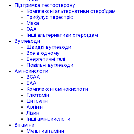
Підтримка тестостерону
Комплексні альтернативи стероїдам
Трибулус терестріс
Мака
DAA
Інші альтернативи стероїдам
Вуглеводи
Швидкі вуглеводи
Все в одному
Енергетичні гелі
Повільні вуглеводи
Амінокислоти
BCAA
EAA
Комплексні амінокислоти
Глютамін
Цитрулін
Аргінін
Лізин
Інші амінокислоти
Вітаміни
Мультивітаміни