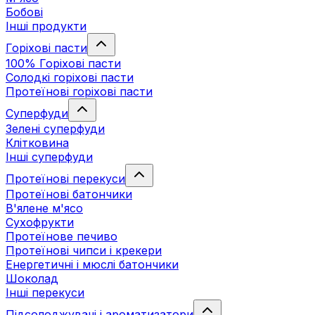
Бобові
Інші продукти
Горіхові пасти
100% Горіхові пасти
Солодкі горіхові пасти
Протеїнові горіхові пасти
Суперфуди
Зелені суперфуди
Клітковина
Інші суперфуди
Протеїнові перекуси
Протеїнові батончики
В'ялене м'ясо
Сухофрукти
Протеїнове печиво
Протеїнові чипси і крекери
Енергетичні і мюслі батончики
Шоколад
Інші перекуси
Підсолоджувачі і ароматизатори