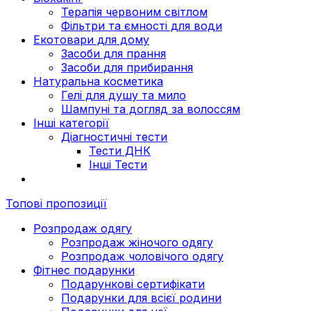
Терапія червоним світлом
Фільтри та ємності для води
Екотовари для дому
Засоби для прання
Засоби для прибирання
Натуральна косметика
Гелі для душу та мило
Шампуні та догляд за волоссям
Інші категорії
Діагностичні тести
Тести ДНК
Інші Тести
Топові пропозиції
Розпродаж одягу
Розпродаж жіночого одягу
Розпродаж чоловічого одягу
Фітнес подарунки
Подарункові сертифікати
Подарунки для всієї родини