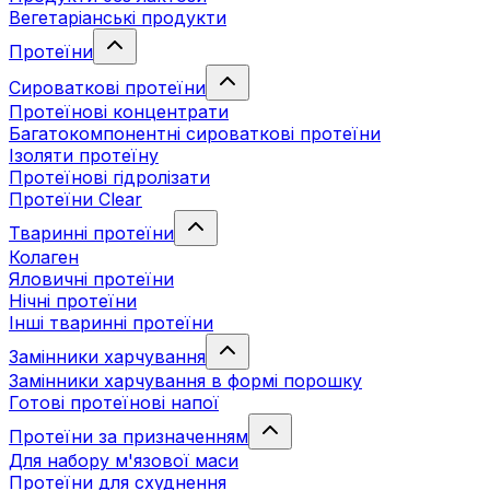
Вегетаріанські продукти
Протеїни
Сироваткові протеїни
Протеїнові концентрати
Багатокомпонентні сироваткові протеїни
Ізоляти протеїну
Протеїнові гідролізати
Протеїни Clear
Тваринні протеїни
Колаген
Яловичні протеїни
Нічні протеїни
Інші тваринні протеїни
Замінники харчування
Замінники харчування в формі порошку
Готові протеїнові напої
Протеїни за призначенням
Для набору м'язової маси
Протеїни для схуднення