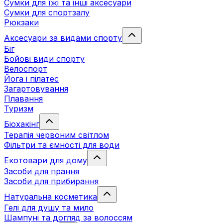
Сумки для їжі та інші аксесуари
Сумки для спортзалу
Рюкзаки
Аксесуари за видами спорту
Біг
Бойові види спорту
Велоспорт
Йога і пілатес
Загартовування
Плавання
Туризм
Біохакінг
Терапія червоним світлом
Фільтри та ємності для води
Екотовари для дому
Засоби для прання
Засоби для прибирання
Натуральна косметика
Гелі для душу та мило
Шампуні та догляд за волоссям