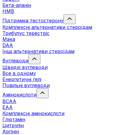
Бета-аланін
HMB
Підтримка тестостерону
Комплексні альтернативи стероїдам
Трибулус терестріс
Мака
DAA
Інші альтернативи стероїдам
Вуглеводи
Швидкі вуглеводи
Все в одному
Енергетичні гелі
Повільні вуглеводи
Амінокислоти
BCAA
EAA
Комплексні амінокислоти
Глютамін
Цитрулін
Аргінін