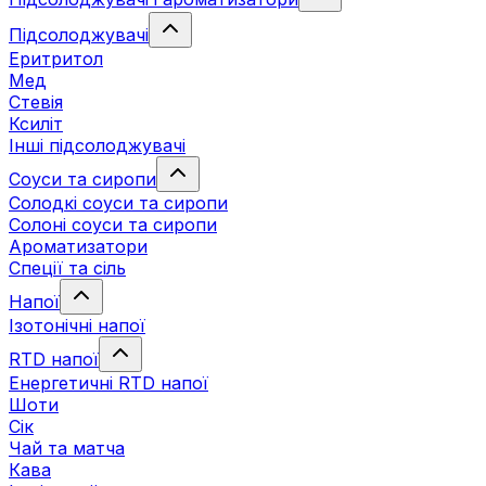
Підсолоджувачі
Еритритол
Мед
Стевія
Ксиліт
Інші підсолоджувачі
Соуси та сиропи
Солодкі соуси та сиропи
Солоні соуси та сиропи
Ароматизатори
Спеції та сіль
Напої
Ізотонічні напої
RTD напої
Енергетичні RTD напої
Шоти
Сік
Чай та матча
Кава