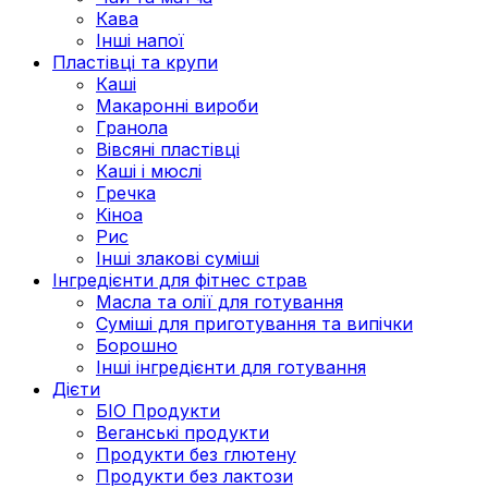
Кава
Інші напої
Пластівці та крупи
Каші
Макаронні вироби
Гранола
Вівсяні пластівці
Каші і мюслі
Гречка
Кіноа
Рис
Інші злакові суміші
Інгредієнти для фітнес страв
Масла та олії для готування
Суміші для приготування та випічки
Борошно
Інші інгредієнти для готування
Дієти
БІО Продукти
Веганські продукти
Продукти без глютену
Продукти без лактози