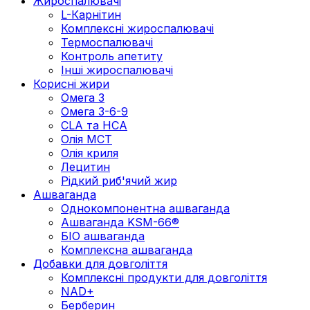
Жироспалювачі
L-Карнітин
Комплексні жироспалювачі
Термоспалювачі
Контроль апетиту
Інші жироспалювачі
Корисні жири
Омега 3
Омега 3-6-9
CLA та HCA
Олія МСТ
Олія криля
Лецитин
Рідкий риб'ячий жир
Ашваганда
Однокомпонентна ашваганда
Ашваганда KSM-66®
БІО ашваганда
Комплексна ашваганда
Добавки для довголіття
Комплексні продукти для довголіття
NAD+
Берберин