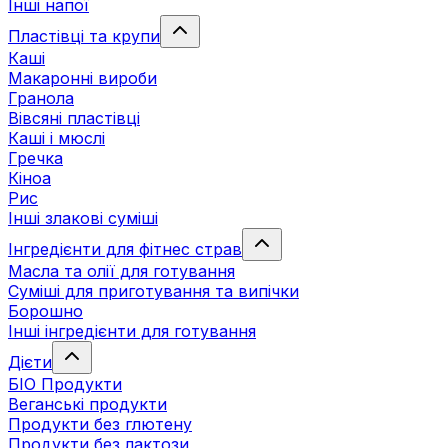
Інші напої
Пластівці та крупи
Каші
Макаронні вироби
Гранола
Вівсяні пластівці
Каші і мюслі
Гречка
Кіноа
Рис
Інші злакові суміші
Інгредієнти для фітнес страв
Масла та олії для готування
Суміші для приготування та випічки
Борошно
Інші інгредієнти для готування
Дієти
БІО Продукти
Веганські продукти
Продукти без глютену
Продукти без лактози