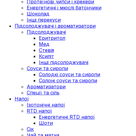
Протеїнові чипси і крекери
Енергетичні і мюслі батончики
Шоколад
Інші перекуси
Підсолоджувачі і ароматизатори
Підсолоджувачі
Еритритол
Мед
Стевія
Ксиліт
Інші підсолоджувачі
Соуси та сиропи
Солодкі соуси та сиропи
Солоні соуси та сиропи
Ароматизатори
Спеції та сіль
Напої
Ізотонічні напої
RTD напої
Енергетичні RTD напої
Шоти
Сік
Чай та матча