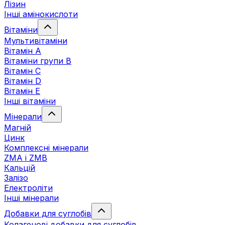
Лізин
Інші амінокислоти
Вітаміни
Мультивітаміни
Вітамін А
Вітаміни групи В
Вітамін C
Вітамін D
Вітамін Е
Інші вітаміни
Мінерали
Магній
Цинк
Комплексні мінерали
ZMA і ZMB
Кальцій
Залізо
Електроліти
Інші мінерали
Добавки для суглобів
Колагенові добавки для суглобів