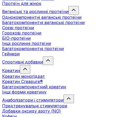
Протеїн для жінок
Веганські та рослинні протеїни
Однокомпонентні веганські протеїни
Багатокомпонентні веганські протеїни
Cоєві протеїни
Горохові протеїни
БІО-протеїни
Інші рослинні протеїни
Багатокомпонентні протеїни
Гейнери
Спортивні добавки
Креатин
Креатин моногідрат
Креатин Creapure®
Багатокомпонентний креатин
Інші форми креатину
Анаболізатори і стимулятори
Предтренувальні стимулятори
Добавки оксиду азоту (NO)
Кофеїн