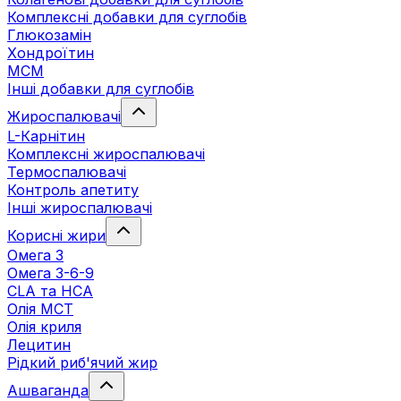
Комплексні добавки для суглобів
Глюкозамін
Хондроїтин
МСМ
Інші добавки для суглобів
Жироспалювачі
L-Карнітин
Комплексні жироспалювачі
Термоспалювачі
Контроль апетиту
Інші жироспалювачі
Корисні жири
Омега 3
Омега 3-6-9
CLA та HCA
Олія МСТ
Олія криля
Лецитин
Рідкий риб'ячий жир
Ашваганда