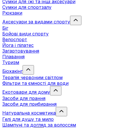
Сумки для їжі та інші аксесуари
Сумки для спортзалу
Рюкзаки
Аксесуари за видами спорту
Біг
Бойові види спорту
Велоспорт
Йога і пілатес
Загартовування
Плавання
Туризм
Біохакінг
Терапія червоним світлом
Фільтри та ємності для води
Екотовари для дому
Засоби для прання
Засоби для прибирання
Натуральна косметика
Гелі для душу та мило
Шампуні та догляд за волоссям