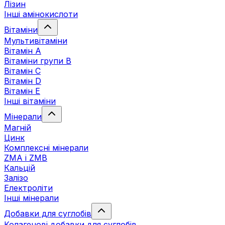
Лізин
Інші амінокислоти
Вітаміни
Мультивітаміни
Вітамін А
Вітаміни групи В
Вітамін C
Вітамін D
Вітамін Е
Інші вітаміни
Мінерали
Магній
Цинк
Комплексні мінерали
ZMA і ZMB
Кальцій
Залізо
Електроліти
Інші мінерали
Добавки для суглобів
Колагенові добавки для суглобів