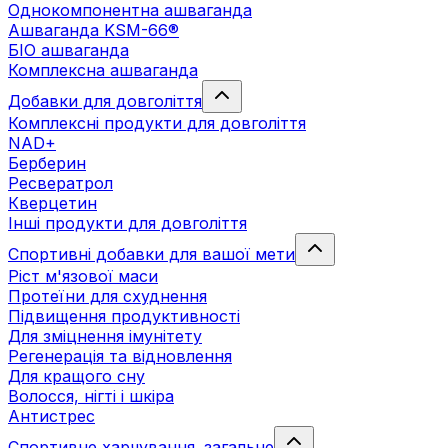
Однокомпонентна ашваганда
Ашваганда KSM-66®
БІО ашваганда
Комплексна ашваганда
Добавки для довголіття
Комплексні продукти для довголіття
NAD+
Берберин
Ресвератрол
Кверцетин
Інші продукти для довголіття
Спортивні добавки для вашої мети
Ріст м'язової маси
Протеїни для схуднення
Підвищення продуктивності
Для зміцнення імунітету
Регенерація та відновлення
Для кращого сну
Волосся, нігті і шкіра
Антистрес
Спортивне харчування. загальне