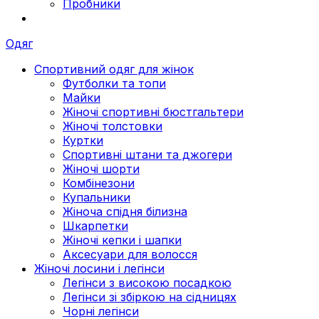
Пробники
Одяг
Спортивний одяг для жінок
Футболки та топи
Майки
Жіночі спортивні бюстгальтери
Жіночі толстовки
Куртки
Спортивні штани та джогери
Жіночі шорти
Комбінезони
Купальники
Жіноча спідня білизна
Шкарпетки
Жіночі кепки і шапки
Аксесуари для волосся
Жіночі лосини і легінси
Легінси з високою посадкою
Легінси зі збіркою на сідницях
Чорні легінси