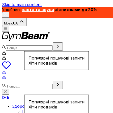
Skip to main content
Улюблені
паста та соуси
зі знижками до 20%
Мова:
UA
Популярні пошукові запити
Хіти продажів
Їжа
Популярні пошукові запити
Здорове харчування
Хіти продажів
Горіхи