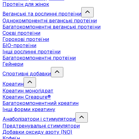
Протеїн для жінок
Веганські та рослинні протеїни
Однокомпонентні веганські протеїни
Багатокомпонентні веганські протеїни
Cоєві протеїни
Горохові протеїни
БІО-протеїни
Інші рослинні протеїни
Багатокомпонентні протеїни
Гейнери
Спортивні добавки
Креатин
Креатин моногідрат
Креатин Creapure®
Багатокомпонентний креатин
Інші форми креатину
Анаболізатори і стимулятори
Предтренувальні стимулятори
Добавки оксиду азоту (NO)
Кофеїн