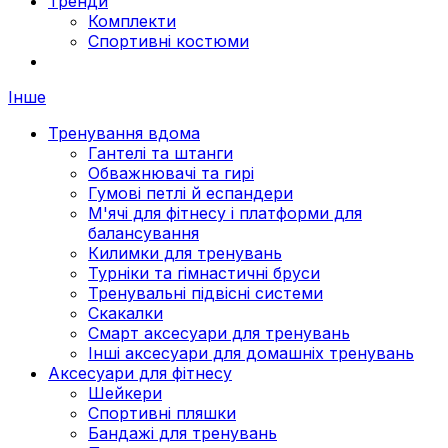
Тренди
Комплекти
Спортивні костюми
Інше
Тренування вдома
Гантелі та штанги
Обважнювачі та гирі
Гумові петлі й еспандери
М'ячі для фітнесу і платформи для
балансування
Килимки для тренувань
Турніки та гімнастичні бруси
Тренувальні підвісні системи
Скакалки
Смарт аксесуари для тренувань
Інші аксесуари для домашніх тренувань
Аксесуари для фітнесу
Шейкери
Спортивні пляшки
Бандажі для тренувань