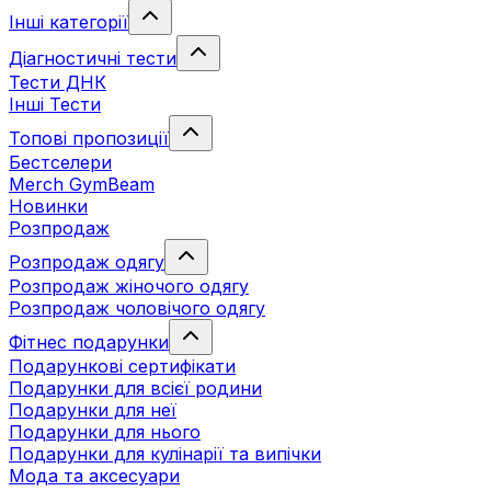
Інші категорії
Діагностичні тести
Тести ДНК
Інші Тести
Топові пропозиції
Бестселери
Merch GymBeam
Новинки
Розпродаж
Розпродаж одягу
Розпродаж жіночого одягу
Розпродаж чоловічого одягу
Фітнес подарунки
Подарункові сертифікати
Подарунки для всієї родини
Подарунки для неї
Подарунки для нього
Подарунки для кулінарії та випічки
Мода та аксесуари