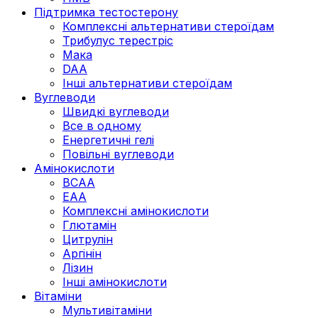
Підтримка тестостерону
Комплексні альтернативи стероїдам
Трибулус терестріс
Мака
DAA
Інші альтернативи стероїдам
Вуглеводи
Швидкі вуглеводи
Все в одному
Енергетичні гелі
Повільні вуглеводи
Амінокислоти
BCAA
EAA
Комплексні амінокислоти
Глютамін
Цитрулін
Аргінін
Лізин
Інші амінокислоти
Вітаміни
Мультивітаміни