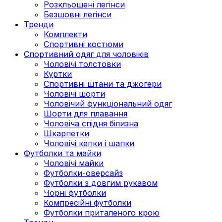
Розкльошені легінси
Безшовні легінси
Тренди
Комплекти
Спортивні костюми
Спортивний одяг для чоловіків
Чоловічі толстовки
Куртки
Спортивні штани та джогери
Чоловічі шорти
Чоловічий функціональний одяг
Шорти для плавання
Чоловіча спідня білизна
Шкарпетки
Чоловічі кепки і шапки
Футболки та майки
Чоловічі майки
Футболки-оверсайз
Футболки з довгим рукавом
Чорні футболки
Компресійні футболки
Футболки приталеного крою