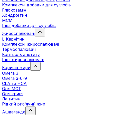
Комплексні добавки для суглобів
Глюкозамін
Хондроїтин
МСМ
Інші добавки для суглобів
Жироспалювачі
L-Карнітин
Комплексні жироспалювачі
Термоспалювачі
Контроль апетиту
Інші жироспалювачі
Корисні жири
Омега 3
Омега 3-6-9
CLA та HCA
Олія МСТ
Олія криля
Лецитин
Рідкий риб'ячий жир
Ашваганда