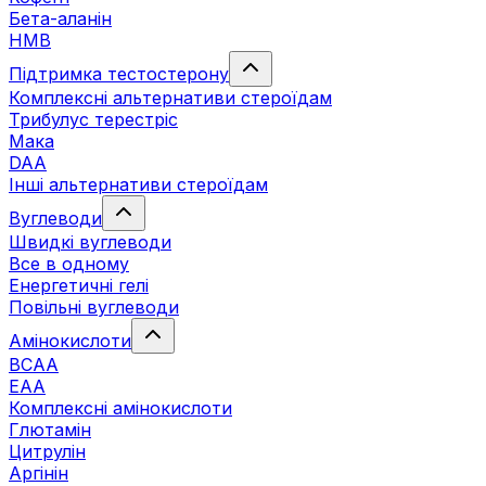
Бета-аланін
HMB
Підтримка тестостерону
Комплексні альтернативи стероїдам
Трибулус терестріс
Мака
DAA
Інші альтернативи стероїдам
Вуглеводи
Швидкі вуглеводи
Все в одному
Енергетичні гелі
Повільні вуглеводи
Амінокислоти
BCAA
EAA
Комплексні амінокислоти
Глютамін
Цитрулін
Аргінін