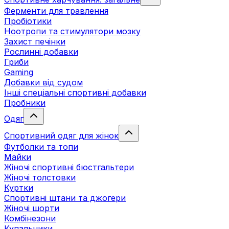
Ферменти для травлення
Пробіотики
Ноотропи та стимулятори мозку
Захист печінки
Рослинні добавки
Гриби
Gaming
Добавки від судом
Інші спеціальні спортивні добавки
Пробники
Одяг
Спортивний одяг для жінок
Футболки та топи
Майки
Жіночі спортивні бюстгальтери
Жіночі толстовки
Куртки
Спортивні штани та джогери
Жіночі шорти
Комбінезони
Купальники