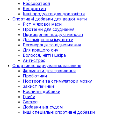
Ресвератрол
Кверцетин
Інші продукти для довголіття
Спортивні добавки для вашої мети
Ріст м'язової маси
Протеїни для схуднення
Підвищення продуктивності
Для зміцнення імунітету
Регенерація та відновлення
Для кращого сну
Волосся, нігті і шкіра
Антистрес
Спортивне харчування. загальне
Ферменти для травлення
Пробіотики
Ноотропи та стимулятори мозку
Захист печінки
Рослинні добавки
Гриби
Gaming
Добавки від судом
Інші спеціальні спортивні добавки