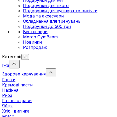
Подарунки для неї
Подарунки для нього
Подарунки для кулінарії та випічки
Мода та аксесуари
Обладнання для тренувань
Подарунки до 500 грн
Бестселери
Merch GymBeam
Новинки
Розпродаж
Категорії
Їжа
Здорове харчування
Горіхи
Кремові пасти
Насіння
Риба
Готові страви
Яйця
Хліб і випічка
М'ясо