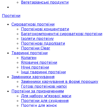
Вегетаріанські продукти
Протеїни
Сироваткові протеїни
Протеїнові концентрати
Багатокомпонентні сироваткові протеїни
Ізоляти протеїну
Протеїнові гідролізати
Протеїни Clear
Тваринні протеїни
Колаген
Яловичні протеїни
Нічні протеїни
Інші тваринні протеїни
Замінники харчування
Замінники харчування в формі порошку
Готові протеїнові напої
Протеїни за призначенням
Для набору м'язової маси
Протеїни для схуднення
Протеїн для жінок