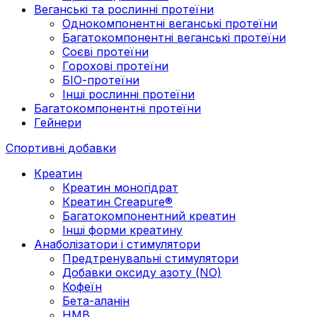
Веганські та рослинні протеїни
Однокомпонентні веганські протеїни
Багатокомпонентні веганські протеїни
Cоєві протеїни
Горохові протеїни
БІО-протеїни
Інші рослинні протеїни
Багатокомпонентні протеїни
Гейнери
Спортивні добавки
Креатин
Креатин моногідрат
Креатин Creapure®
Багатокомпонентний креатин
Інші форми креатину
Анаболізатори і стимулятори
Предтренувальні стимулятори
Добавки оксиду азоту (NO)
Кофеїн
Бета-аланін
HMB