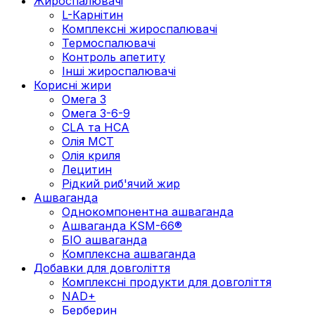
Жироспалювачі
L-Карнітин
Комплексні жироспалювачі
Термоспалювачі
Контроль апетиту
Інші жироспалювачі
Корисні жири
Омега 3
Омега 3-6-9
CLA та HCA
Олія МСТ
Олія криля
Лецитин
Рідкий риб'ячий жир
Ашваганда
Однокомпонентна ашваганда
Ашваганда KSM-66®
БІО ашваганда
Комплексна ашваганда
Добавки для довголіття
Комплексні продукти для довголіття
NAD+
Берберин