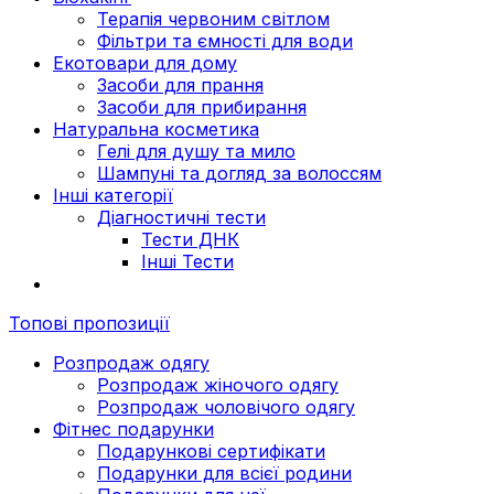
Терапія червоним світлом
Фільтри та ємності для води
Екотовари для дому
Засоби для прання
Засоби для прибирання
Натуральна косметика
Гелі для душу та мило
Шампуні та догляд за волоссям
Інші категорії
Діагностичні тести
Тести ДНК
Інші Тести
Топові пропозиції
Розпродаж одягу
Розпродаж жіночого одягу
Розпродаж чоловічого одягу
Фітнес подарунки
Подарункові сертифікати
Подарунки для всієї родини