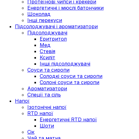
Протеїнові чипси і крекери
Енергетичні і мюслі батончики
Шоколад
Інші перекуси
Підсолоджувачі і ароматизатори
Підсолоджувачі
Еритритол
Мед
Стевія
Ксиліт
Інші підсолоджувачі
Соуси та сиропи
Солодкі соуси та сиропи
Солоні соуси та сиропи
Ароматизатори
Спеції та сіль
Напої
Ізотонічні напої
RTD напої
Енергетичні RTD напої
Шоти
Сік
Чай та матча