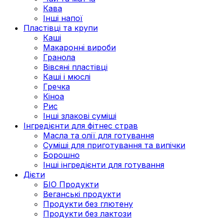
Кава
Інші напої
Пластівці та крупи
Каші
Макаронні вироби
Гранола
Вівсяні пластівці
Каші і мюслі
Гречка
Кіноа
Рис
Інші злакові суміші
Інгредієнти для фітнес страв
Масла та олії для готування
Суміші для приготування та випічки
Борошно
Інші інгредієнти для готування
Дієти
БІО Продукти
Веганські продукти
Продукти без глютену
Продукти без лактози