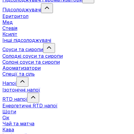
Підсолоджувачі
Еритритол
Мед
Стевія
Ксиліт
Інші підсолоджувачі
Соуси та сиропи
Солодкі соуси та сиропи
Солоні соуси та сиропи
Ароматизатори
Спеції та сіль
Напої
Ізотонічні напої
RTD напої
Енергетичні RTD напої
Шоти
Сік
Чай та матча
Кава