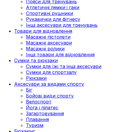
Пояси для тренувань
Атлетичні лямки і гаки
Спортивні рушники
Рукавички для фітнесу
Інші аксесуари для тренувань
Товари для відновлення
Масажні пістолети
Масажні аксесуари
Масажні ролики
Інші товари для відновлення
Сумки та рюкзаки
Сумки для їжі та інші аксесуари
Сумки для спортзалу
Рюкзаки
Аксесуари за видами спорту
Біг
Бойові види спорту
Велоспорт
Йога і пілатес
Загартовування
Плавання
Туризм
Біохакінг