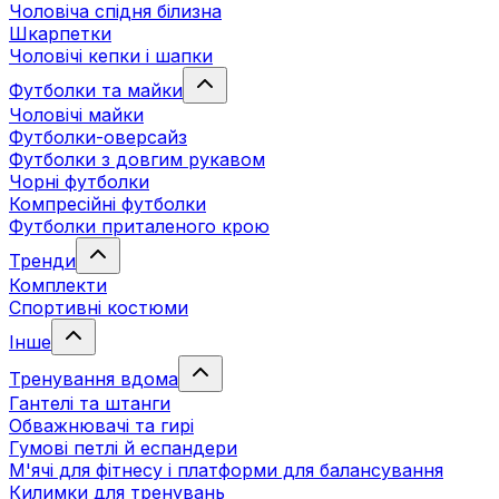
Чоловіча спідня білизна
Шкарпетки
Чоловічі кепки і шапки
Футболки та майки
Чоловічі майки
Футболки-оверсайз
Футболки з довгим рукавом
Чорні футболки
Компресійні футболки
Футболки приталеного крою
Тренди
Комплекти
Спортивні костюми
Інше
Тренування вдома
Гантелі та штанги
Обважнювачі та гирі
Гумові петлі й еспандери
М'ячі для фітнесу і платформи для балансування
Килимки для тренувань