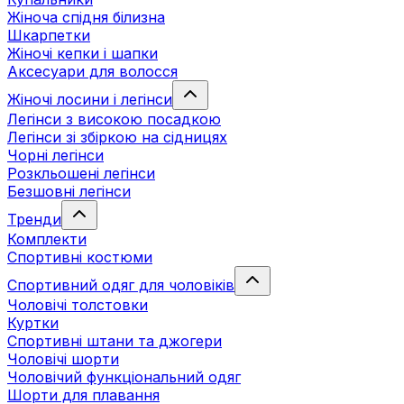
Жіноча спідня білизна
Шкарпетки
Жіночі кепки і шапки
Аксесуари для волосся
Жіночі лосини і легінси
Легінси з високою посадкою
Легінси зі збіркою на сідницях
Чорні легінси
Розкльошені легінси
Безшовні легінси
Тренди
Комплекти
Спортивні костюми
Спортивний одяг для чоловіків
Чоловічі толстовки
Куртки
Спортивні штани та джогери
Чоловічі шорти
Чоловічий функціональний одяг
Шорти для плавання