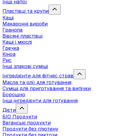
Інші напої
Пластівці та крупи
Каші
Макаронні вироби
Гранола
Вівсяні пластівці
Каші і мюслі
Гречка
Кіноа
Рис
Інші злакові суміші
Інгредієнти для фітнес страв
Масла та олії для готування
Суміші для приготування та випічки
Борошно
Інші інгредієнти для готування
Дієти
БІО Продукти
Веганські продукти
Продукти без глютену
Продукти без лактози