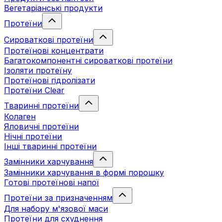
Вегетаріанські продукти
Протеїни
Сироваткові протеїни
Протеїнові концентрати
Багатокомпонентні сироваткові протеїни
Ізоляти протеїну
Протеїнові гідролізати
Протеїни Clear
Тваринні протеїни
Колаген
Яловичні протеїни
Нічні протеїни
Інші тваринні протеїни
Замінники харчування
Замінники харчування в формі порошку
Готові протеїнові напої
Протеїни за призначенням
Для набору м'язової маси
Протеїни для схуднення