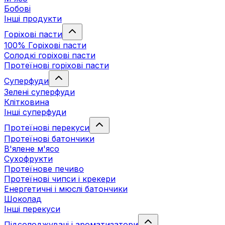
Бобові
Інші продукти
Горіхові пасти
100% Горіхові пасти
Солодкі горіхові пасти
Протеїнові горіхові пасти
Суперфуди
Зелені суперфуди
Клітковина
Інші суперфуди
Протеїнові перекуси
Протеїнові батончики
В'ялене м'ясо
Сухофрукти
Протеїнове печиво
Протеїнові чипси і крекери
Енергетичні і мюслі батончики
Шоколад
Інші перекуси
Підсолоджувачі і ароматизатори