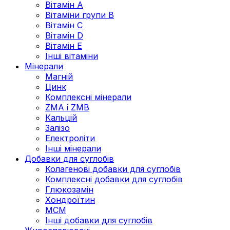
Вітамін А
Вітаміни групи В
Вітамін C
Вітамін D
Вітамін Е
Інші вітаміни
Мінерали
Магній
Цинк
Комплексні мінерали
ZMA і ZMB
Кальцій
Залізо
Електроліти
Інші мінерали
Добавки для суглобів
Колагенові добавки для суглобів
Комплексні добавки для суглобів
Глюкозамін
Хондроїтин
МСМ
Інші добавки для суглобів