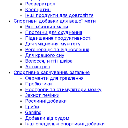
Ресвератрол
Кверцетин
Інші продукти для довголіття
Спортивні добавки для вашої мети
Ріст м'язової маси
Протеїни для схуднення
Підвищення продуктивності
Для зміцнення імунітету
Регенерація та відновлення
Для кращого сну
Волосся, нігті і шкіра
Антистрес
Спортивне харчування. загальне
Ферменти для травлення
Пробіотики
Ноотропи та стимулятори мозку
Захист печінки
Рослинні добавки
Гриби
Gaming
Добавки від судом
Інші спеціальні спортивні добавки