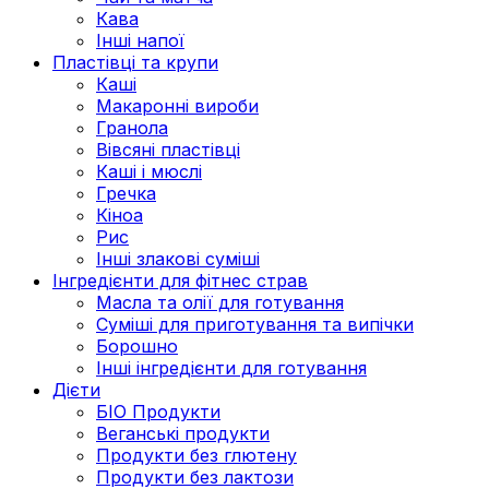
Кава
Інші напої
Пластівці та крупи
Каші
Макаронні вироби
Гранола
Вівсяні пластівці
Каші і мюслі
Гречка
Кіноа
Рис
Інші злакові суміші
Інгредієнти для фітнес страв
Масла та олії для готування
Суміші для приготування та випічки
Борошно
Інші інгредієнти для готування
Дієти
БІО Продукти
Веганські продукти
Продукти без глютену
Продукти без лактози