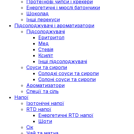
Протеїнові чипси і крекери
Енергетичні і мюслі батончики
Шоколад
Інші перекуси
Підсолоджувачі і ароматизатори
Підсолоджувачі
Еритритол
Мед
Стевія
Ксиліт
Інші підсолоджувачі
Соуси та сиропи
Солодкі соуси та сиропи
Солоні соуси та сиропи
Ароматизатори
Спеції та сіль
Напої
Ізотонічні напої
RTD напої
Енергетичні RTD напої
Шоти
Сік
Чай та матча