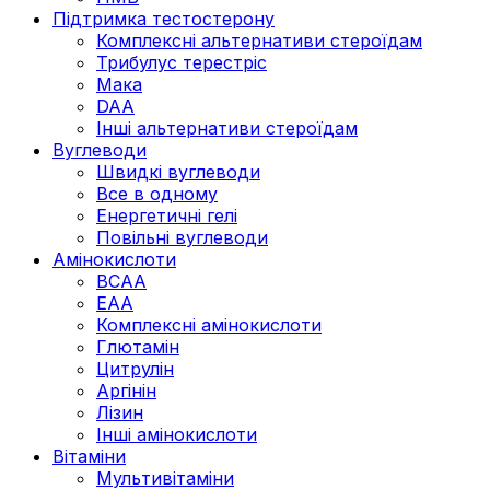
Підтримка тестостерону
Комплексні альтернативи стероїдам
Трибулус терестріс
Мака
DAA
Інші альтернативи стероїдам
Вуглеводи
Швидкі вуглеводи
Все в одному
Енергетичні гелі
Повільні вуглеводи
Амінокислоти
BCAA
EAA
Комплексні амінокислоти
Глютамін
Цитрулін
Аргінін
Лізин
Інші амінокислоти
Вітаміни
Мультивітаміни