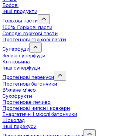
Бобові
Інші продукти
Горіхові пасти
100% Горіхові пасти
Солодкі горіхові пасти
Протеїнові горіхові пасти
Суперфуди
Зелені суперфуди
Клітковина
Інші суперфуди
Протеїнові перекуси
Протеїнові батончики
В'ялене м'ясо
Сухофрукти
Протеїнове печиво
Протеїнові чипси і крекери
Енергетичні і мюслі батончики
Шоколад
Інші перекуси
Підсолоджувачі і ароматизатори