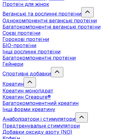
Протеїн для жінок
Веганські та рослинні протеїни
Однокомпонентні веганські протеїни
Багатокомпонентні веганські протеїни
Cоєві протеїни
Горохові протеїни
БІО-протеїни
Інші рослинні протеїни
Багатокомпонентні протеїни
Гейнери
Спортивні добавки
Креатин
Креатин моногідрат
Креатин Creapure®
Багатокомпонентний креатин
Інші форми креатину
Анаболізатори і стимулятори
Предтренувальні стимулятори
Добавки оксиду азоту (NO)
Кофеїн