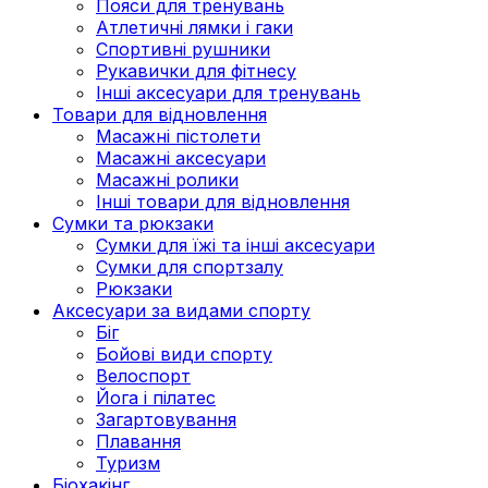
Пояси для тренувань
Атлетичні лямки і гаки
Спортивні рушники
Рукавички для фітнесу
Інші аксесуари для тренувань
Товари для відновлення
Масажні пістолети
Масажні аксесуари
Масажні ролики
Інші товари для відновлення
Сумки та рюкзаки
Сумки для їжі та інші аксесуари
Сумки для спортзалу
Рюкзаки
Аксесуари за видами спорту
Біг
Бойові види спорту
Велоспорт
Йога і пілатес
Загартовування
Плавання
Туризм
Біохакінг