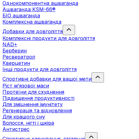
Однокомпонентна ашваганда
Ашваганда KSM-66®
БІО ашваганда
Комплексна ашваганда
Добавки для довголіття
Комплексні продукти для довголіття
NAD+
Берберин
Ресвератрол
Кверцетин
Інші продукти для довголіття
Спортивні добавки для вашої мети
Ріст м'язової маси
Протеїни для схуднення
Підвищення продуктивності
Для зміцнення імунітету
Регенерація та відновлення
Для кращого сну
Волосся, нігті і шкіра
Антистрес
Спортивне харчування. загальне