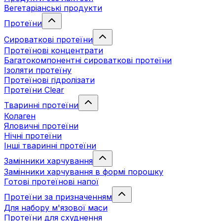
Вегетаріанські продукти
Протеїни
Сироваткові протеїни
Протеїнові концентрати
Багатокомпонентні сироваткові протеїни
Ізоляти протеїну
Протеїнові гідролізати
Протеїни Clear
Тваринні протеїни
Колаген
Яловичні протеїни
Нічні протеїни
Інші тваринні протеїни
Замінники харчування
Замінники харчування в формі порошку
Готові протеїнові напої
Протеїни за призначенням
Для набору м'язової маси
Протеїни для схуднення