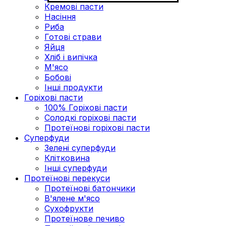
Кремові пасти
Насіння
Риба
Готові страви
Яйця
Хліб і випічка
М'ясо
Бобові
Інші продукти
Горіхові пасти
100% Горіхові пасти
Солодкі горіхові пасти
Протеїнові горіхові пасти
Суперфуди
Зелені суперфуди
Клітковина
Інші суперфуди
Протеїнові перекуси
Протеїнові батончики
В'ялене м'ясо
Сухофрукти
Протеїнове печиво