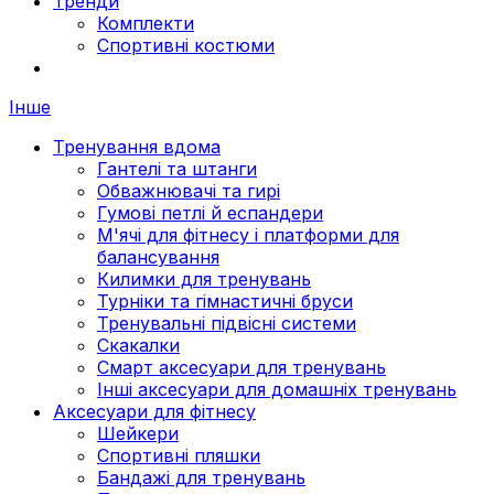
Тренди
Комплекти
Спортивні костюми
Інше
Тренування вдома
Гантелі та штанги
Обважнювачі та гирі
Гумові петлі й еспандери
М'ячі для фітнесу і платформи для
балансування
Килимки для тренувань
Турніки та гімнастичні бруси
Тренувальні підвісні системи
Скакалки
Смарт аксесуари для тренувань
Інші аксесуари для домашніх тренувань
Аксесуари для фітнесу
Шейкери
Спортивні пляшки
Бандажі для тренувань