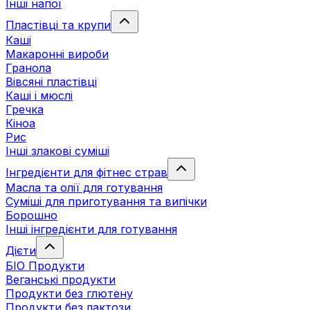
Інші напої
Пластівці та крупи
Каші
Макаронні вироби
Гранола
Вівсяні пластівці
Каші і мюслі
Гречка
Кіноа
Рис
Інші злакові суміші
Інгредієнти для фітнес страв
Масла та олії для готування
Суміші для приготування та випічки
Борошно
Інші інгредієнти для готування
Дієти
БІО Продукти
Веганські продукти
Продукти без глютену
Продукти без лактози