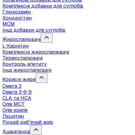
Комплексні добавки для суглобів
Глюкозамін
Хондроїтин
МСМ
Інші добавки для суглобів
Жироспалювачі
L-Карнітин
Комплексні жироспалювачі
Термоспалювачі
Контроль апетиту
Інші жироспалювачі
Корисні жири
Омега 3
Омега 3-6-9
CLA та HCA
Олія МСТ
Олія криля
Лецитин
Рідкий риб'ячий жир
Ашваганда