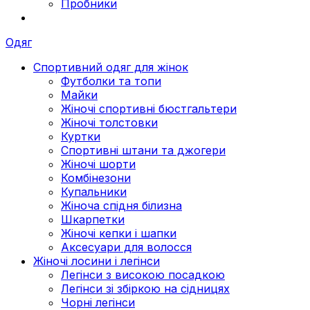
Пробники
Одяг
Спортивний одяг для жінок
Футболки та топи
Майки
Жіночі спортивні бюстгальтери
Жіночі толстовки
Куртки
Спортивні штани та джогери
Жіночі шорти
Комбінезони
Купальники
Жіноча спідня білизна
Шкарпетки
Жіночі кепки і шапки
Аксесуари для волосся
Жіночі лосини і легінси
Легінси з високою посадкою
Легінси зі збіркою на сідницях
Чорні легінси