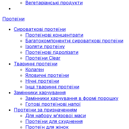
Вегетаріанські продукти
Протеїни
Сироваткові протеїни
Протеїнові концентрати
Багатокомпонентні сироваткові протеїни
Ізоляти протеїну
Протеїнові гідролізати
Протеїни Clear
Тваринні протеїни
Колаген
Яловичні протеїни
Нічні протеїни
Інші тваринні протеїни
Замінники харчування
Замінники харчування в формі порошку
Готові протеїнові напої
Протеїни за призначенням
Для набору м'язової маси
Протеїни для схуднення
Протеїн для жінок