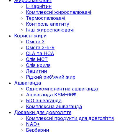
Жироспалювачі
L-Карнітин
Комплексні жироспалювачі
Термоспалювачі
Контроль апетиту
Інші жироспалювачі
Корисні жири
Омега 3
Омега 3-6-9
CLA та HCA
Олія МСТ
Олія криля
Лецитин
Рідкий риб'ячий жир
Ашваганда
Однокомпонентна ашваганда
Ашваганда KSM-66®
БІО ашваганда
Комплексна ашваганда
Добавки для довголіття
Комплексні продукти для довголіття
NAD+
Берберин