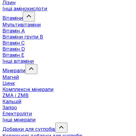
Лізин
Інші амінокислоти
Вітаміни
Мультивітаміни
Вітамін А
Вітаміни групи В
Вітамін C
Вітамін D
Вітамін Е
Інші вітаміни
Мінерали
Магній
Цинк
Комплексні мінерали
ZMA і ZMB
Кальцій
Залізо
Електроліти
Інші мінерали
Добавки для суглобів
Колагенові добавки для суглобів