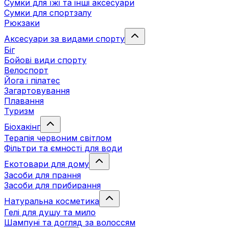
Сумки для їжі та інші аксесуари
Сумки для спортзалу
Рюкзаки
Аксесуари за видами спорту
Біг
Бойові види спорту
Велоспорт
Йога і пілатес
Загартовування
Плавання
Туризм
Біохакінг
Терапія червоним світлом
Фільтри та ємності для води
Екотовари для дому
Засоби для прання
Засоби для прибирання
Натуральна косметика
Гелі для душу та мило
Шампуні та догляд за волоссям