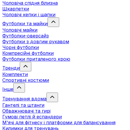
Чоловіча спідня білизна
Шкарпетки
Чоловічі кепки і шапки
Футболки та майки
Чоловічі майки
Футболки-оверсайз
Футболки з довгим рукавом
Чорні футболки
Компресійні футболки
Футболки приталеного крою
Тренди
Комплекти
Спортивні костюми
Інше
Тренування вдома
Гантелі та штанги
Обважнювачі та гирі
Гумові петлі й еспандери
М'ячі для фітнесу і платформи для балансування
Килимки для тренувань