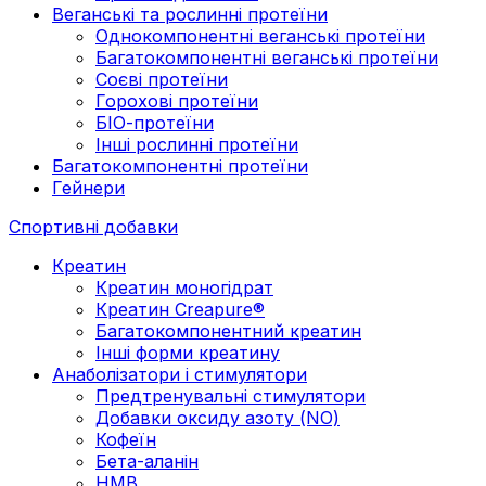
Веганські та рослинні протеїни
Однокомпонентні веганські протеїни
Багатокомпонентні веганські протеїни
Cоєві протеїни
Горохові протеїни
БІО-протеїни
Інші рослинні протеїни
Багатокомпонентні протеїни
Гейнери
Спортивні добавки
Креатин
Креатин моногідрат
Креатин Creapure®
Багатокомпонентний креатин
Інші форми креатину
Анаболізатори і стимулятори
Предтренувальні стимулятори
Добавки оксиду азоту (NO)
Кофеїн
Бета-аланін
HMB