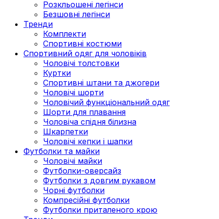
Розкльошені легінси
Безшовні легінси
Тренди
Комплекти
Спортивні костюми
Спортивний одяг для чоловіків
Чоловічі толстовки
Куртки
Спортивні штани та джогери
Чоловічі шорти
Чоловічий функціональний одяг
Шорти для плавання
Чоловіча спідня білизна
Шкарпетки
Чоловічі кепки і шапки
Футболки та майки
Чоловічі майки
Футболки-оверсайз
Футболки з довгим рукавом
Чорні футболки
Компресійні футболки
Футболки приталеного крою