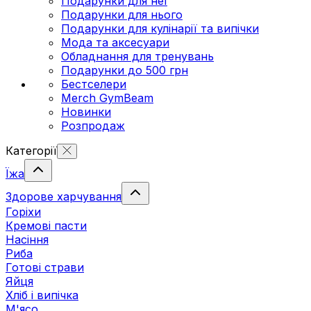
Подарунки для неї
Подарунки для нього
Подарунки для кулінарії та випічки
Мода та аксесуари
Обладнання для тренувань
Подарунки до 500 грн
Бестселери
Merch GymBeam
Новинки
Розпродаж
Категорії
Їжа
Здорове харчування
Горіхи
Кремові пасти
Насіння
Риба
Готові страви
Яйця
Хліб і випічка
М'ясо