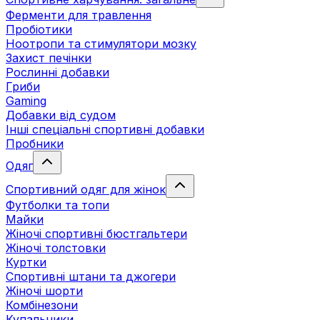
Ферменти для травлення
Пробіотики
Ноотропи та стимулятори мозку
Захист печінки
Рослинні добавки
Гриби
Gaming
Добавки від судом
Інші спеціальні спортивні добавки
Пробники
Одяг
Спортивний одяг для жінок
Футболки та топи
Майки
Жіночі спортивні бюстгальтери
Жіночі толстовки
Куртки
Спортивні штани та джогери
Жіночі шорти
Комбінезони
Купальники