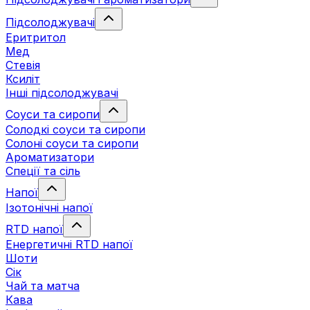
Підсолоджувачі
Еритритол
Мед
Стевія
Ксиліт
Інші підсолоджувачі
Соуси та сиропи
Солодкі соуси та сиропи
Солоні соуси та сиропи
Ароматизатори
Спеції та сіль
Напої
Ізотонічні напої
RTD напої
Енергетичні RTD напої
Шоти
Сік
Чай та матча
Кава