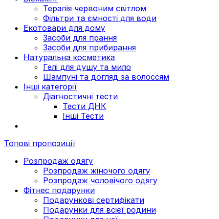
Терапія червоним світлом
Фільтри та ємності для води
Екотовари для дому
Засоби для прання
Засоби для прибирання
Натуральна косметика
Гелі для душу та мило
Шампуні та догляд за волоссям
Інші категорії
Діагностичні тести
Тести ДНК
Інші Тести
Топові пропозиції
Розпродаж одягу
Розпродаж жіночого одягу
Розпродаж чоловічого одягу
Фітнес подарунки
Подарункові сертифікати
Подарунки для всієї родини