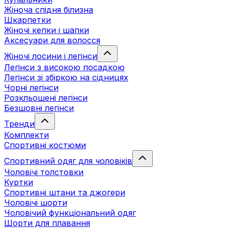
Жіноча спідня білизна
Шкарпетки
Жіночі кепки і шапки
Аксесуари для волосся
Жіночі лосини і легінси
Легінси з високою посадкою
Легінси зі збіркою на сідницях
Чорні легінси
Розкльошені легінси
Безшовні легінси
Тренди
Комплекти
Спортивні костюми
Спортивний одяг для чоловіків
Чоловічі толстовки
Куртки
Спортивні штани та джогери
Чоловічі шорти
Чоловічий функціональний одяг
Шорти для плавання