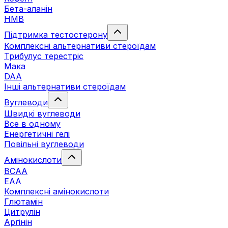
Бета-аланін
HMB
Підтримка тестостерону
Комплексні альтернативи стероїдам
Трибулус терестріс
Мака
DAA
Інші альтернативи стероїдам
Вуглеводи
Швидкі вуглеводи
Все в одному
Енергетичні гелі
Повільні вуглеводи
Амінокислоти
BCAA
EAA
Комплексні амінокислоти
Глютамін
Цитрулін
Аргінін