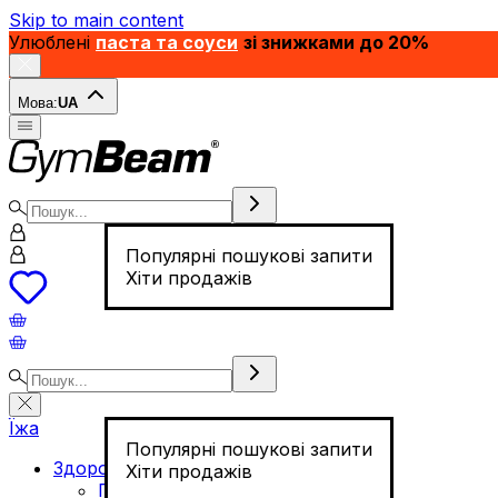
Skip to main content
Улюблені
паста та соуси
зі знижками до 20%
Мова:
UA
Популярні пошукові запити
Хіти продажів
Їжа
Популярні пошукові запити
Здорове харчування
Хіти продажів
Горіхи