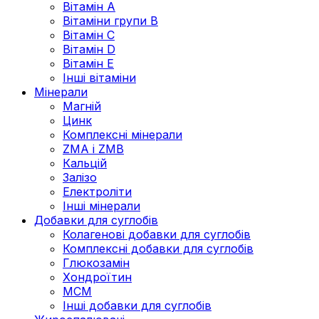
Вітамін А
Вітаміни групи В
Вітамін C
Вітамін D
Вітамін Е
Інші вітаміни
Мінерали
Магній
Цинк
Комплексні мінерали
ZMA і ZMB
Кальцій
Залізо
Електроліти
Інші мінерали
Добавки для суглобів
Колагенові добавки для суглобів
Комплексні добавки для суглобів
Глюкозамін
Хондроїтин
МСМ
Інші добавки для суглобів