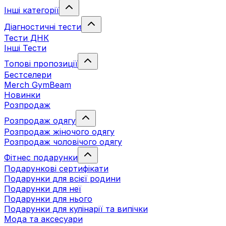
Інші категорії
Діагностичні тести
Тести ДНК
Інші Тести
Топові пропозиції
Бестселери
Merch GymBeam
Новинки
Розпродаж
Розпродаж одягу
Розпродаж жіночого одягу
Розпродаж чоловічого одягу
Фітнес подарунки
Подарункові сертифікати
Подарунки для всієї родини
Подарунки для неї
Подарунки для нього
Подарунки для кулінарії та випічки
Мода та аксесуари