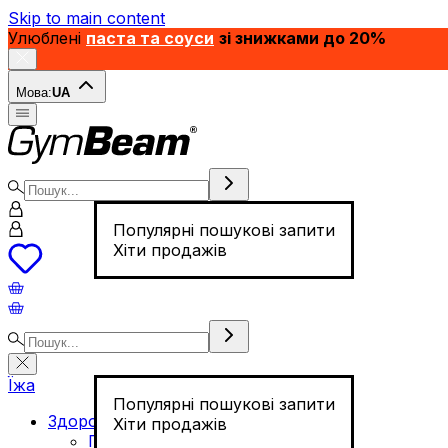
Skip to main content
Улюблені
паста та соуси
зі знижками до 20%
Мова:
UA
Популярні пошукові запити
Хіти продажів
Їжа
Популярні пошукові запити
Здорове харчування
Хіти продажів
Горіхи