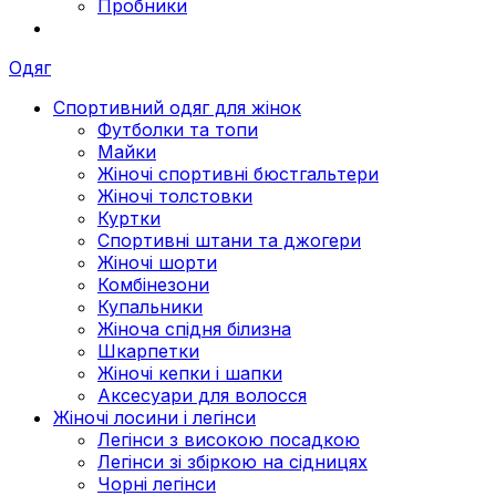
Пробники
Одяг
Спортивний одяг для жінок
Футболки та топи
Майки
Жіночі спортивні бюстгальтери
Жіночі толстовки
Куртки
Спортивні штани та джогери
Жіночі шорти
Комбінезони
Купальники
Жіноча спідня білизна
Шкарпетки
Жіночі кепки і шапки
Аксесуари для волосся
Жіночі лосини і легінси
Легінси з високою посадкою
Легінси зі збіркою на сідницях
Чорні легінси