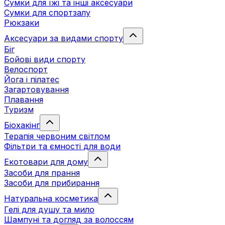
Сумки для їжі та інші аксесуари
Сумки для спортзалу
Рюкзаки
Аксесуари за видами спорту
Біг
Бойові види спорту
Велоспорт
Йога і пілатес
Загартовування
Плавання
Туризм
Біохакінг
Терапія червоним світлом
Фільтри та ємності для води
Екотовари для дому
Засоби для прання
Засоби для прибирання
Натуральна косметика
Гелі для душу та мило
Шампуні та догляд за волоссям