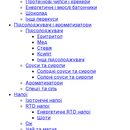
Протеїнові чипси і крекери
Енергетичні і мюслі батончики
Шоколад
Інші перекуси
Підсолоджувачі і ароматизатори
Підсолоджувачі
Еритритол
Мед
Стевія
Ксиліт
Інші підсолоджувачі
Соуси та сиропи
Солодкі соуси та сиропи
Солоні соуси та сиропи
Ароматизатори
Спеції та сіль
Напої
Ізотонічні напої
RTD напої
Енергетичні RTD напої
Шоти
Сік
Чай та матча