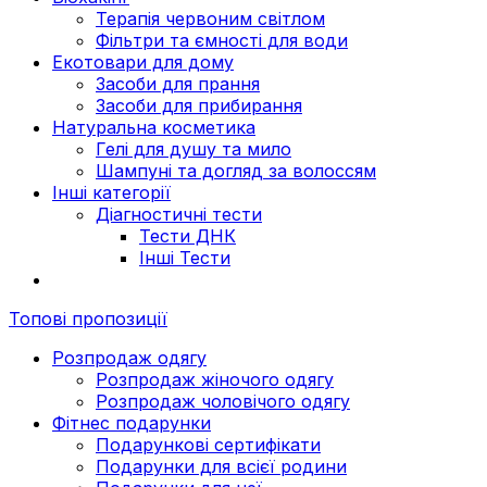
Терапія червоним світлом
Фільтри та ємності для води
Екотовари для дому
Засоби для прання
Засоби для прибирання
Натуральна косметика
Гелі для душу та мило
Шампуні та догляд за волоссям
Інші категорії
Діагностичні тести
Тести ДНК
Інші Тести
Топові пропозиції
Розпродаж одягу
Розпродаж жіночого одягу
Розпродаж чоловічого одягу
Фітнес подарунки
Подарункові сертифікати
Подарунки для всієї родини