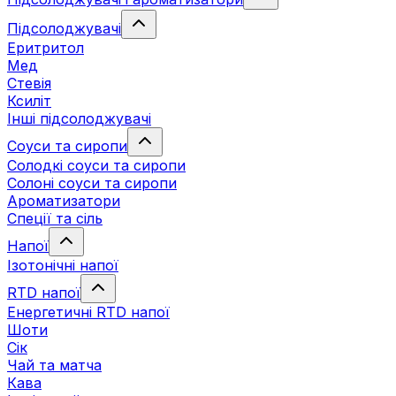
Підсолоджувачі
Еритритол
Мед
Стевія
Ксиліт
Інші підсолоджувачі
Соуси та сиропи
Солодкі соуси та сиропи
Солоні соуси та сиропи
Ароматизатори
Спеції та сіль
Напої
Ізотонічні напої
RTD напої
Енергетичні RTD напої
Шоти
Сік
Чай та матча
Кава