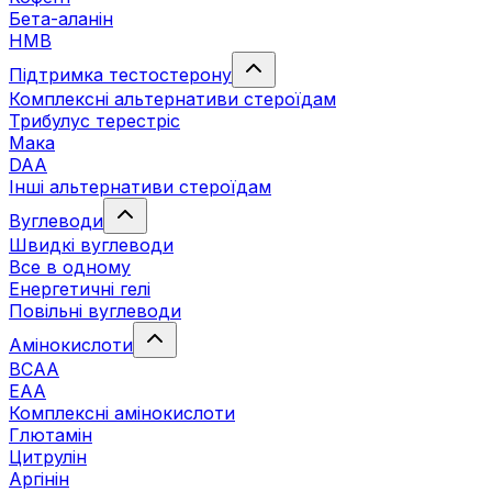
Бета-аланін
HMB
Підтримка тестостерону
Комплексні альтернативи стероїдам
Трибулус терестріс
Мака
DAA
Інші альтернативи стероїдам
Вуглеводи
Швидкі вуглеводи
Все в одному
Енергетичні гелі
Повільні вуглеводи
Амінокислоти
BCAA
EAA
Комплексні амінокислоти
Глютамін
Цитрулін
Аргінін