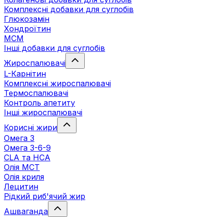
Комплексні добавки для суглобів
Глюкозамін
Хондроїтин
МСМ
Інші добавки для суглобів
Жироспалювачі
L-Карнітин
Комплексні жироспалювачі
Термоспалювачі
Контроль апетиту
Інші жироспалювачі
Корисні жири
Омега 3
Омега 3-6-9
CLA та HCA
Олія МСТ
Олія криля
Лецитин
Рідкий риб'ячий жир
Ашваганда