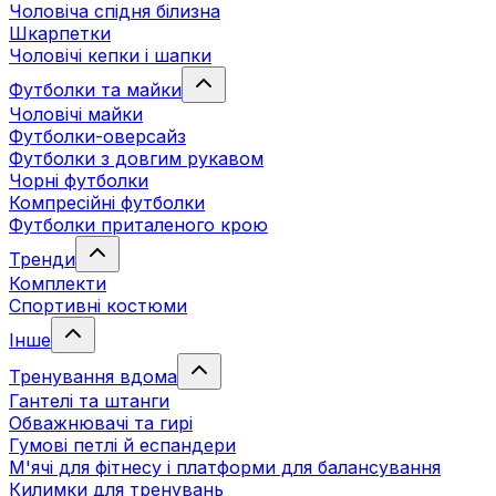
Чоловіча спідня білизна
Шкарпетки
Чоловічі кепки і шапки
Футболки та майки
Чоловічі майки
Футболки-оверсайз
Футболки з довгим рукавом
Чорні футболки
Компресійні футболки
Футболки приталеного крою
Тренди
Комплекти
Спортивні костюми
Інше
Тренування вдома
Гантелі та штанги
Обважнювачі та гирі
Гумові петлі й еспандери
М'ячі для фітнесу і платформи для балансування
Килимки для тренувань