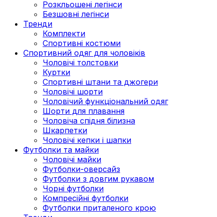
Розкльошені легінси
Безшовні легінси
Тренди
Комплекти
Спортивні костюми
Спортивний одяг для чоловіків
Чоловічі толстовки
Куртки
Спортивні штани та джогери
Чоловічі шорти
Чоловічий функціональний одяг
Шорти для плавання
Чоловіча спідня білизна
Шкарпетки
Чоловічі кепки і шапки
Футболки та майки
Чоловічі майки
Футболки-оверсайз
Футболки з довгим рукавом
Чорні футболки
Компресійні футболки
Футболки приталеного крою