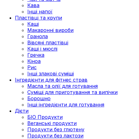
Кава
Інші напої
Пластівці та крупи
Каші
Макаронні вироби
Гранола
Вівсяні пластівці
Каші і мюслі
Гречка
Кіноа
Рис
Інші злакові суміші
Інгредієнти для фітнес страв
Масла та олії для готування
Суміші для приготування та випічки
Борошно
Інші інгредієнти для готування
Дієти
БІО Продукти
Веганські продукти
Продукти без глютену
Продукти без лактози