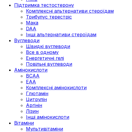
Підтримка тестостерону
Комплексні альтернативи стероїдам
Трибулус терестріс
Мака
DAA
Інші альтернативи стероїдам
Вуглеводи
Швидкі вуглеводи
Все в одному
Енергетичні гелі
Повільні вуглеводи
Амінокислоти
BCAA
EAA
Комплексні амінокислоти
Глютамін
Цитрулін
Аргінін
Лізин
Інші амінокислоти
Вітаміни
Мультивітаміни