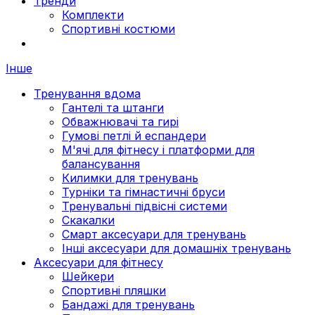
Тренди
Комплекти
Спортивні костюми
Інше
Тренування вдома
Гантелі та штанги
Обважнювачі та гирі
Гумові петлі й еспандери
М'ячі для фітнесу і платформи для
балансування
Килимки для тренувань
Турніки та гімнастичні бруси
Тренувальні підвісні системи
Скакалки
Смарт аксесуари для тренувань
Інші аксесуари для домашніх тренувань
Аксесуари для фітнесу
Шейкери
Спортивні пляшки
Бандажі для тренувань