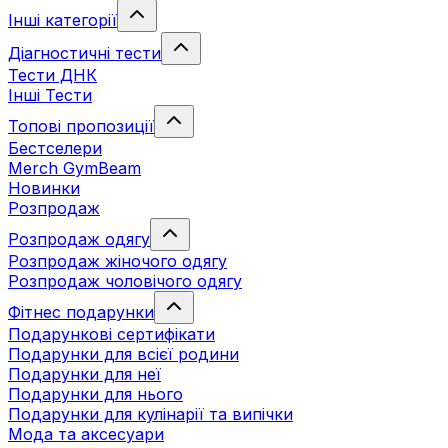
Інші категорії
Діагностичні тести
Тести ДНК
Інші Тести
Топові пропозиції
Бестселери
Merch GymBeam
Новинки
Розпродаж
Розпродаж одягу
Розпродаж жіночого одягу
Розпродаж чоловічого одягу
Фітнес подарунки
Подарункові сертифікати
Подарунки для всієї родини
Подарунки для неї
Подарунки для нього
Подарунки для кулінарії та випічки
Мода та аксесуари