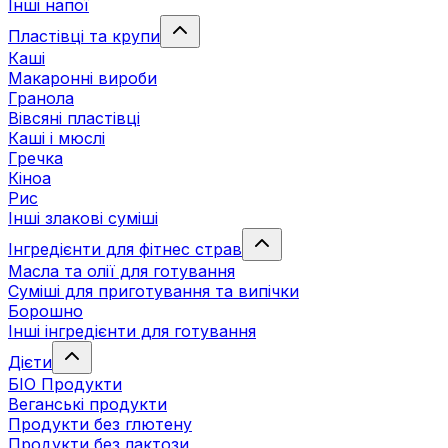
Інші напої
Пластівці та крупи
Каші
Макаронні вироби
Гранола
Вівсяні пластівці
Каші і мюслі
Гречка
Кіноа
Рис
Інші злакові суміші
Інгредієнти для фітнес страв
Масла та олії для готування
Суміші для приготування та випічки
Борошно
Інші інгредієнти для готування
Дієти
БІО Продукти
Веганські продукти
Продукти без глютену
Продукти без лактози