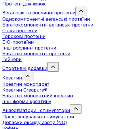
Протеїн для жінок
Веганські та рослинні протеїни
Однокомпонентні веганські протеїни
Багатокомпонентні веганські протеїни
Cоєві протеїни
Горохові протеїни
БІО-протеїни
Інші рослинні протеїни
Багатокомпонентні протеїни
Гейнери
Спортивні добавки
Креатин
Креатин моногідрат
Креатин Creapure®
Багатокомпонентний креатин
Інші форми креатину
Анаболізатори і стимулятори
Предтренувальні стимулятори
Добавки оксиду азоту (NO)
Кофеїн