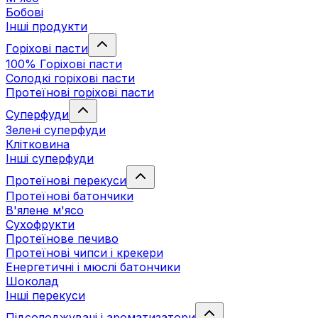
Бобові
Інші продукти
Горіхові пасти
100% Горіхові пасти
Солодкі горіхові пасти
Протеїнові горіхові пасти
Суперфуди
Зелені суперфуди
Клітковина
Інші суперфуди
Протеїнові перекуси
Протеїнові батончики
В'ялене м'ясо
Сухофрукти
Протеїнове печиво
Протеїнові чипси і крекери
Енергетичні і мюслі батончики
Шоколад
Інші перекуси
Підсолоджувачі і ароматизатори