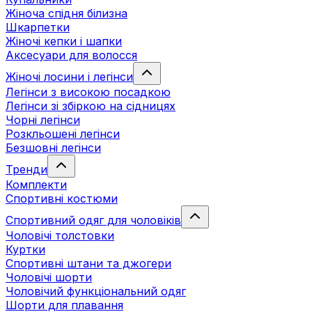
Жіноча спідня білизна
Шкарпетки
Жіночі кепки і шапки
Аксесуари для волосся
Жіночі лосини і легінси
Легінси з високою посадкою
Легінси зі збіркою на сідницях
Чорні легінси
Розкльошені легінси
Безшовні легінси
Тренди
Комплекти
Спортивні костюми
Спортивний одяг для чоловіків
Чоловічі толстовки
Куртки
Спортивні штани та джогери
Чоловічі шорти
Чоловічий функціональний одяг
Шорти для плавання