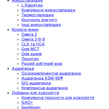
Жироспалювачі
L-Карнітин
Комплексні жироспалювачі
Термоспалювачі
Контроль апетиту
Інші жироспалювачі
Корисні жири
Омега 3
Омега 3-6-9
CLA та HCA
Олія МСТ
Олія криля
Лецитин
Рідкий риб'ячий жир
Ашваганда
Однокомпонентна ашваганда
Ашваганда KSM-66®
БІО ашваганда
Комплексна ашваганда
Добавки для довголіття
Комплексні продукти для довголіття
NAD+
Берберин