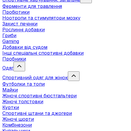
Ферменти для травлення
Пробіотики
Ноотропи та стимулятори мозку
Захист печінки
Рослинні добавки
Гриби
Gaming
Добавки від судом
Інші спеціальні спортивні добавки
Пробники
Одяг
Спортивний одяг для жінок
Футболки та топи
Майки
Жіночі спортивні бюстгальтери
Жіночі толстовки
Куртки
Спортивні штани та джогери
Жіночі шорти
Комбінезони
Купальники