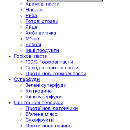
Кремові пасти
Насіння
Риба
Готові страви
Яйця
Хліб і випічка
М'ясо
Бобові
Інші продукти
Горіхові пасти
100% Горіхові пасти
Солодкі горіхові пасти
Протеїнові горіхові пасти
Суперфуди
Зелені суперфуди
Клітковина
Інші суперфуди
Протеїнові перекуси
Протеїнові батончики
В'ялене м'ясо
Сухофрукти
Протеїнове печиво