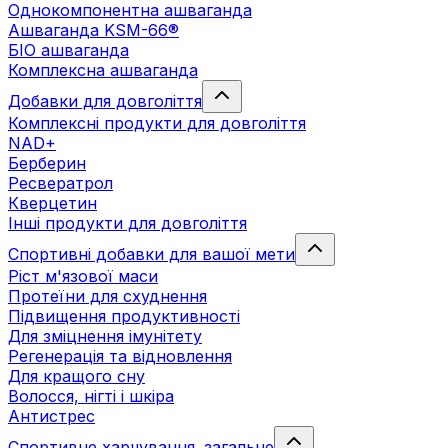
Однокомпонентна ашваганда
Ашваганда KSM-66®
БІО ашваганда
Комплексна ашваганда
Добавки для довголіття
Комплексні продукти для довголіття
NAD+
Берберин
Ресвератрол
Кверцетин
Інші продукти для довголіття
Спортивні добавки для вашої мети
Ріст м'язової маси
Протеїни для схуднення
Підвищення продуктивності
Для зміцнення імунітету
Регенерація та відновлення
Для кращого сну
Волосся, нігті і шкіра
Антистрес
Спортивне харчування. загальне