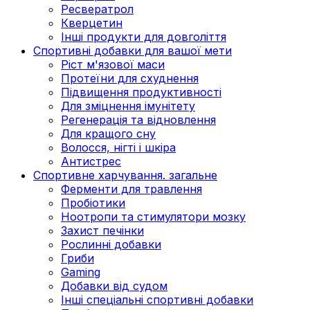
Ресвератрол
Кверцетин
Інші продукти для довголіття
Спортивні добавки для вашої мети
Ріст м'язової маси
Протеїни для схуднення
Підвищення продуктивності
Для зміцнення імунітету
Регенерація та відновлення
Для кращого сну
Волосся, нігті і шкіра
Антистрес
Спортивне харчування. загальне
Ферменти для травлення
Пробіотики
Ноотропи та стимулятори мозку
Захист печінки
Рослинні добавки
Гриби
Gaming
Добавки від судом
Інші спеціальні спортивні добавки