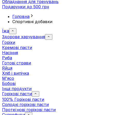
Обладнання для тренувань
Подарунки до 500 грн
Головна
Спортивні добавки
Їжа
Здорове харчування
Горіхи
Кремові пасти
Насіння
Риба
Готові страви
Яйця
Хліб і випічка
М'ясо
Бобові
Інші продукти
Горіхові пасти
100% Горіхові пасти
Солодкі горіхові пасти
Протеїнові горіхові пасти
Суперфуди