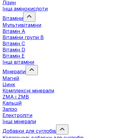
Лізин
Інші амінокислоти
Вітаміни
Мультивітаміни
Вітамін А
Вітаміни групи В
Вітамін C
Вітамін D
Вітамін Е
Інші вітаміни
Мінерали
Магній
Цинк
Комплексні мінерали
ZMA і ZMB
Кальцій
Залізо
Електроліти
Інші мінерали
Добавки для суглобів
Колагенові добавки для суглобів