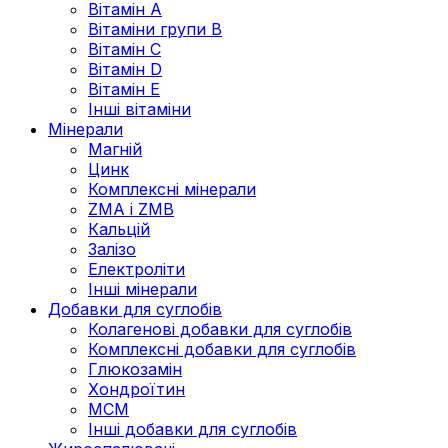
Вітамін А
Вітаміни групи В
Вітамін C
Вітамін D
Вітамін Е
Інші вітаміни
Мінерали
Магній
Цинк
Комплексні мінерали
ZMA і ZMB
Кальцій
Залізо
Електроліти
Інші мінерали
Добавки для суглобів
Колагенові добавки для суглобів
Комплексні добавки для суглобів
Глюкозамін
Хондроїтин
МСМ
Інші добавки для суглобів