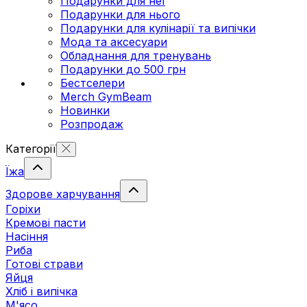
Подарунки для неї
Подарунки для нього
Подарунки для кулінарії та випічки
Мода та аксесуари
Обладнання для тренувань
Подарунки до 500 грн
Бестселери
Merch GymBeam
Новинки
Розпродаж
Категорії
Їжа
Здорове харчування
Горіхи
Кремові пасти
Насіння
Риба
Готові страви
Яйця
Хліб і випічка
М'ясо