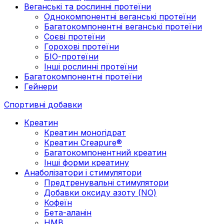
Веганські та рослинні протеїни
Однокомпонентні веганські протеїни
Багатокомпонентні веганські протеїни
Cоєві протеїни
Горохові протеїни
БІО-протеїни
Інші рослинні протеїни
Багатокомпонентні протеїни
Гейнери
Спортивні добавки
Креатин
Креатин моногідрат
Креатин Creapure®
Багатокомпонентний креатин
Інші форми креатину
Анаболізатори і стимулятори
Предтренувальні стимулятори
Добавки оксиду азоту (NO)
Кофеїн
Бета-аланін
HMB