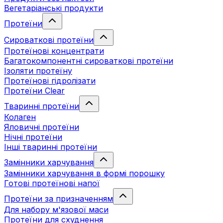
Вегетаріанські продукти
Протеїни
Сироваткові протеїни
Протеїнові концентрати
Багатокомпонентні сироваткові протеїни
Ізоляти протеїну
Протеїнові гідролізати
Протеїни Clear
Тваринні протеїни
Колаген
Яловичні протеїни
Нічні протеїни
Інші тваринні протеїни
Замінники харчування
Замінники харчування в формі порошку
Готові протеїнові напої
Протеїни за призначенням
Для набору м'язової маси
Протеїни для схуднення