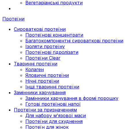
Вегетаріанські продукти
Протеїни
Сироваткові протеїни
Протеїнові концентрати
Багатокомпонентні сироваткові протеїни
Ізоляти протеїну
Протеїнові гідролізати
Протеїни Clear
Тваринні протеїни
Колаген
Яловичні протеїни
Нічні протеїни
Інші тваринні протеїни
Замінники харчування
Замінники харчування в формі порошку
Готові протеїнові напої
Протеїни за призначенням
Для набору м'язової маси
Протеїни для схуднення
Протеїн для жінок