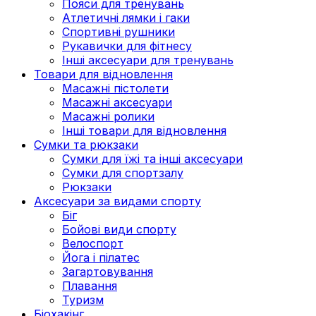
Пояси для тренувань
Атлетичні лямки і гаки
Спортивні рушники
Рукавички для фітнесу
Інші аксесуари для тренувань
Товари для відновлення
Масажні пістолети
Масажні аксесуари
Масажні ролики
Інші товари для відновлення
Сумки та рюкзаки
Сумки для їжі та інші аксесуари
Сумки для спортзалу
Рюкзаки
Аксесуари за видами спорту
Біг
Бойові види спорту
Велоспорт
Йога і пілатес
Загартовування
Плавання
Туризм
Біохакінг