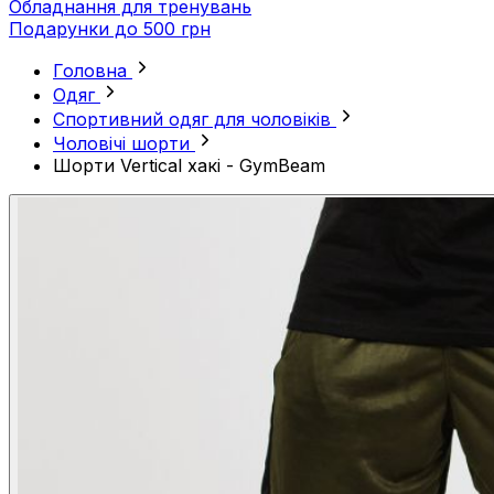
Обладнання для тренувань
Подарунки до 500 грн
Головна
Одяг
Спортивний одяг для чоловіків
Чоловічі шорти
Шорти Vertical хакі - GymBeam