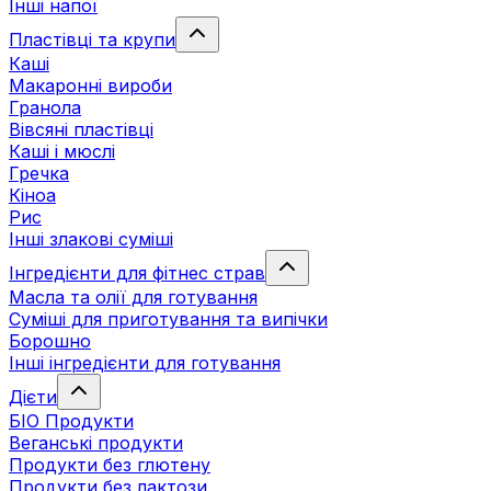
Інші напої
Пластівці та крупи
Каші
Макаронні вироби
Гранола
Вівсяні пластівці
Каші і мюслі
Гречка
Кіноа
Рис
Інші злакові суміші
Інгредієнти для фітнес страв
Масла та олії для готування
Суміші для приготування та випічки
Борошно
Інші інгредієнти для готування
Дієти
БІО Продукти
Веганські продукти
Продукти без глютену
Продукти без лактози