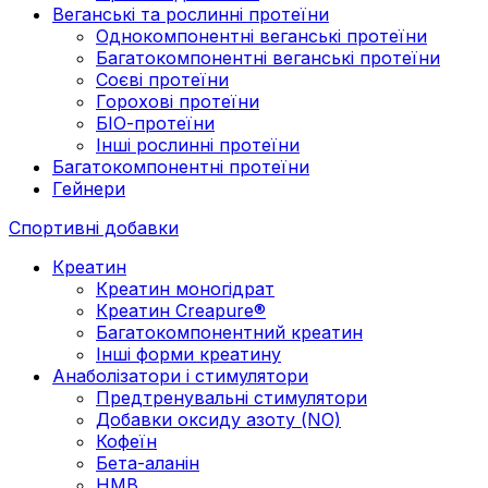
Веганські та рослинні протеїни
Однокомпонентні веганські протеїни
Багатокомпонентні веганські протеїни
Cоєві протеїни
Горохові протеїни
БІО-протеїни
Інші рослинні протеїни
Багатокомпонентні протеїни
Гейнери
Спортивні добавки
Креатин
Креатин моногідрат
Креатин Creapure®
Багатокомпонентний креатин
Інші форми креатину
Анаболізатори і стимулятори
Предтренувальні стимулятори
Добавки оксиду азоту (NO)
Кофеїн
Бета-аланін
HMB