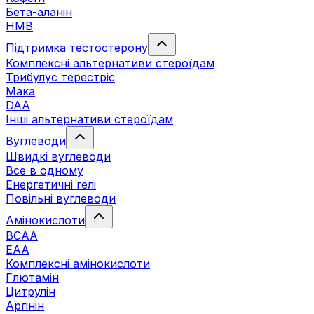
Бета-аланін
HMB
Підтримка тестостерону
Комплексні альтернативи стероїдам
Трибулус терестріс
Мака
DAA
Інші альтернативи стероїдам
Вуглеводи
Швидкі вуглеводи
Все в одному
Енергетичні гелі
Повільні вуглеводи
Амінокислоти
BCAA
EAA
Комплексні амінокислоти
Глютамін
Цитрулін
Аргінін