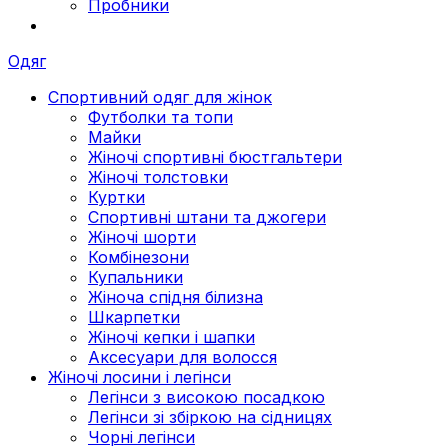
Пробники
Одяг
Спортивний одяг для жінок
Футболки та топи
Майки
Жіночі спортивні бюстгальтери
Жіночі толстовки
Куртки
Спортивні штани та джогери
Жіночі шорти
Комбінезони
Купальники
Жіноча спідня білизна
Шкарпетки
Жіночі кепки і шапки
Аксесуари для волосся
Жіночі лосини і легінси
Легінси з високою посадкою
Легінси зі збіркою на сідницях
Чорні легінси