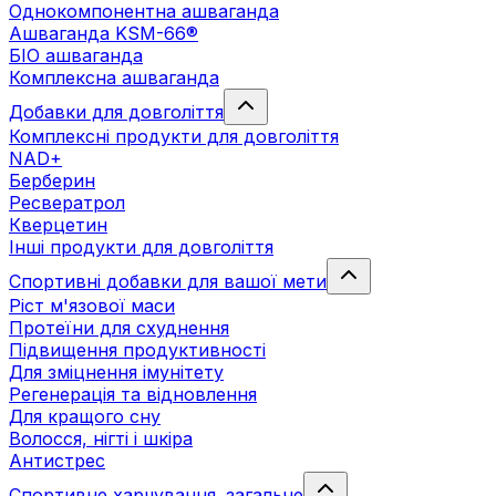
Однокомпонентна ашваганда
Ашваганда KSM-66®
БІО ашваганда
Комплексна ашваганда
Добавки для довголіття
Комплексні продукти для довголіття
NAD+
Берберин
Ресвератрол
Кверцетин
Інші продукти для довголіття
Спортивні добавки для вашої мети
Ріст м'язової маси
Протеїни для схуднення
Підвищення продуктивності
Для зміцнення імунітету
Регенерація та відновлення
Для кращого сну
Волосся, нігті і шкіра
Антистрес
Спортивне харчування. загальне