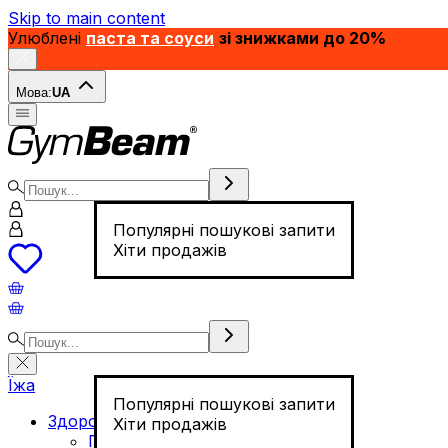
Skip to main content
Улюблені
паста та соуси
зі знижками до 20%
Мова:
UA
Популярні пошукові запити
Хіти продажів
Їжа
Популярні пошукові запити
Здорове харчування
Хіти продажів
Горіхи