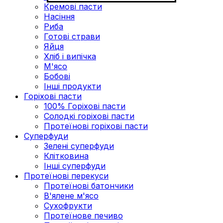
Кремові пасти
Насіння
Риба
Готові страви
Яйця
Хліб і випічка
М'ясо
Бобові
Інші продукти
Горіхові пасти
100% Горіхові пасти
Солодкі горіхові пасти
Протеїнові горіхові пасти
Суперфуди
Зелені суперфуди
Клітковина
Інші суперфуди
Протеїнові перекуси
Протеїнові батончики
В'ялене м'ясо
Сухофрукти
Протеїнове печиво