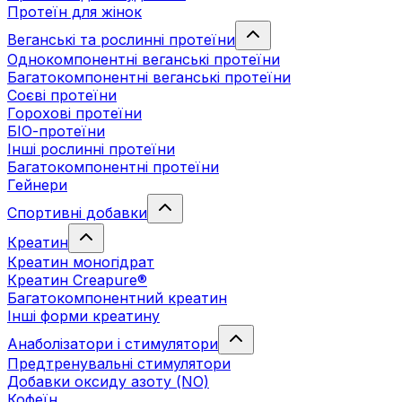
Протеїн для жінок
Веганські та рослинні протеїни
Однокомпонентні веганські протеїни
Багатокомпонентні веганські протеїни
Cоєві протеїни
Горохові протеїни
БІО-протеїни
Інші рослинні протеїни
Багатокомпонентні протеїни
Гейнери
Спортивні добавки
Креатин
Креатин моногідрат
Креатин Creapure®
Багатокомпонентний креатин
Інші форми креатину
Анаболізатори і стимулятори
Предтренувальні стимулятори
Добавки оксиду азоту (NO)
Кофеїн