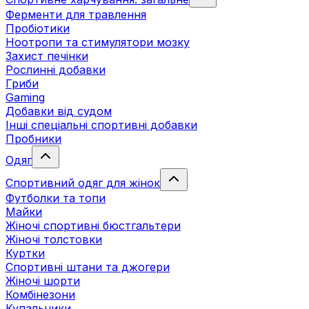
Ферменти для травлення
Пробіотики
Ноотропи та стимулятори мозку
Захист печінки
Рослинні добавки
Гриби
Gaming
Добавки від судом
Інші спеціальні спортивні добавки
Пробники
Одяг
Спортивний одяг для жінок
Футболки та топи
Майки
Жіночі спортивні бюстгальтери
Жіночі толстовки
Куртки
Спортивні штани та джогери
Жіночі шорти
Комбінезони
Купальники