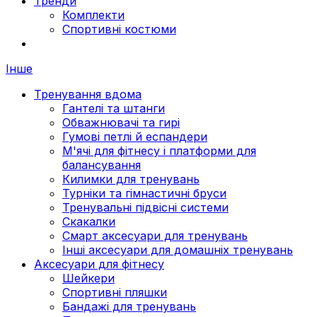
Тренди
Комплекти
Спортивні костюми
Інше
Тренування вдома
Гантелі та штанги
Обважнювачі та гирі
Гумові петлі й еспандери
М'ячі для фітнесу і платформи для
балансування
Килимки для тренувань
Турніки та гімнастичні бруси
Тренувальні підвісні системи
Скакалки
Смарт аксесуари для тренувань
Інші аксесуари для домашніх тренувань
Аксесуари для фітнесу
Шейкери
Спортивні пляшки
Бандажі для тренувань