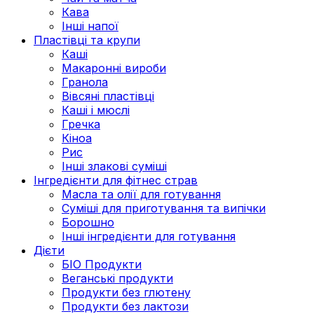
Кава
Інші напої
Пластівці та крупи
Каші
Макаронні вироби
Гранола
Вівсяні пластівці
Каші і мюслі
Гречка
Кіноа
Рис
Інші злакові суміші
Інгредієнти для фітнес страв
Масла та олії для готування
Суміші для приготування та випічки
Борошно
Інші інгредієнти для готування
Дієти
БІО Продукти
Веганські продукти
Продукти без глютену
Продукти без лактози