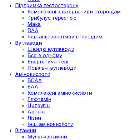
Підтримка тестостерону
Комплексні альтернативи стероїдам
Трибулус терестріс
Мака
DAA
Інші альтернативи стероїдам
Вуглеводи
Швидкі вуглеводи
Все в одному
Енергетичні гелі
Повільні вуглеводи
Амінокислоти
BCAA
EAA
Комплексні амінокислоти
Глютамін
Цитрулін
Аргінін
Лізин
Інші амінокислоти
Вітаміни
Мультивітаміни