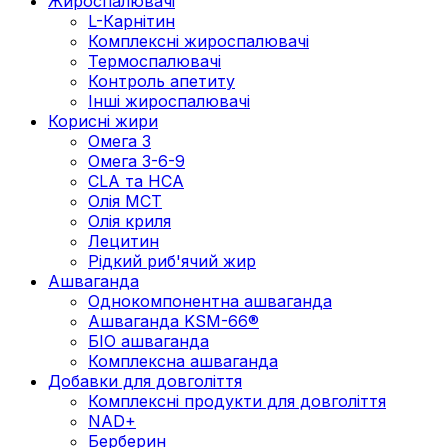
Жироспалювачі
L-Карнітин
Комплексні жироспалювачі
Термоспалювачі
Контроль апетиту
Інші жироспалювачі
Корисні жири
Омега 3
Омега 3-6-9
CLA та HCA
Олія МСТ
Олія криля
Лецитин
Рідкий риб'ячий жир
Ашваганда
Однокомпонентна ашваганда
Ашваганда KSM-66®
БІО ашваганда
Комплексна ашваганда
Добавки для довголіття
Комплексні продукти для довголіття
NAD+
Берберин