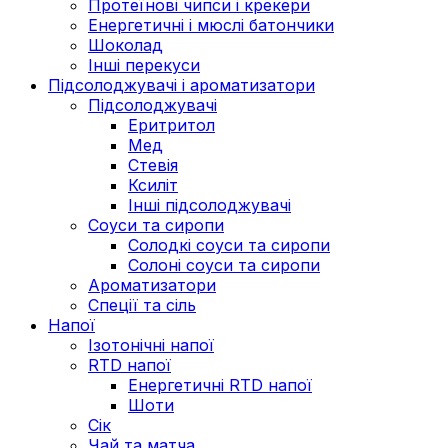
Протеїнові чипси і крекери
Енергетичні і мюслі батончики
Шоколад
Інші перекуси
Підсолоджувачі і ароматизатори
Підсолоджувачі
Еритритол
Мед
Стевія
Ксиліт
Інші підсолоджувачі
Соуси та сиропи
Солодкі соуси та сиропи
Солоні соуси та сиропи
Ароматизатори
Спеції та сіль
Напої
Ізотонічні напої
RTD напої
Енергетичні RTD напої
Шоти
Сік
Чай та матча