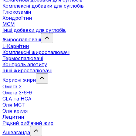
Комплексні добавки для суглобів
Глюкозамін
Хондроїтин
МСМ
Інші добавки для суглобів
Жироспалювачі
L-Карнітин
Комплексні жироспалювачі
Термоспалювачі
Контроль апетиту
Інші жироспалювачі
Корисні жири
Омега 3
Омега 3-6-9
CLA та HCA
Олія МСТ
Олія криля
Лецитин
Рідкий риб'ячий жир
Ашваганда