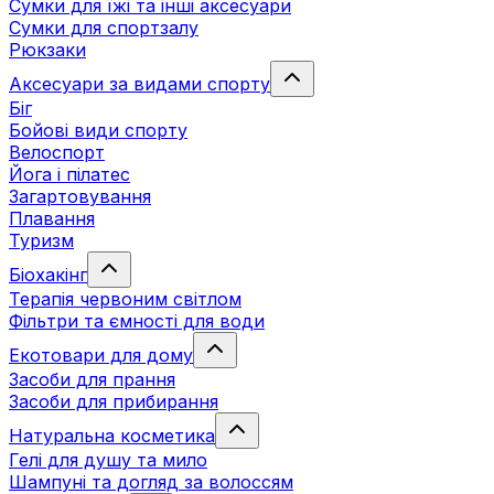
Сумки для їжі та інші аксесуари
Сумки для спортзалу
Рюкзаки
Аксесуари за видами спорту
Біг
Бойові види спорту
Велоспорт
Йога і пілатес
Загартовування
Плавання
Туризм
Біохакінг
Терапія червоним світлом
Фільтри та ємності для води
Екотовари для дому
Засоби для прання
Засоби для прибирання
Натуральна косметика
Гелі для душу та мило
Шампуні та догляд за волоссям