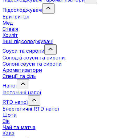
Підсолоджувачі
Еритритол
Мед
Стевія
Ксиліт
Інші підсолоджувачі
Соуси та сиропи
Солодкі соуси та сиропи
Солоні соуси та сиропи
Ароматизатори
Спеції та сіль
Напої
Ізотонічні напої
RTD напої
Енергетичні RTD напої
Шоти
Сік
Чай та матча
Кава