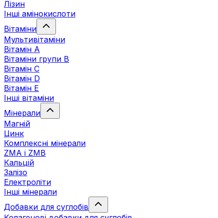
Лізин
Інші амінокислоти
Вітаміни
Мультивітаміни
Вітамін А
Вітаміни групи В
Вітамін C
Вітамін D
Вітамін Е
Інші вітаміни
Мінерали
Магній
Цинк
Комплексні мінерали
ZMA і ZMB
Кальцій
Залізо
Електроліти
Інші мінерали
Добавки для суглобів
Колагенові добавки для суглобів