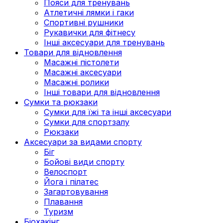
Пояси для тренувань
Атлетичні лямки і гаки
Спортивні рушники
Рукавички для фітнесу
Інші аксесуари для тренувань
Товари для відновлення
Масажні пістолети
Масажні аксесуари
Масажні ролики
Інші товари для відновлення
Сумки та рюкзаки
Сумки для їжі та інші аксесуари
Сумки для спортзалу
Рюкзаки
Аксесуари за видами спорту
Біг
Бойові види спорту
Велоспорт
Йога і пілатес
Загартовування
Плавання
Туризм
Біохакінг