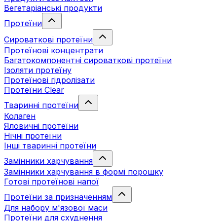
Вегетаріанські продукти
Протеїни
Сироваткові протеїни
Протеїнові концентрати
Багатокомпонентні сироваткові протеїни
Ізоляти протеїну
Протеїнові гідролізати
Протеїни Clear
Тваринні протеїни
Колаген
Яловичні протеїни
Нічні протеїни
Інші тваринні протеїни
Замінники харчування
Замінники харчування в формі порошку
Готові протеїнові напої
Протеїни за призначенням
Для набору м'язової маси
Протеїни для схуднення