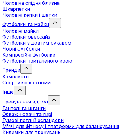
Чоловіча спідня білизна
Шкарпетки
Чоловічі кепки і шапки
Футболки та майки
Чоловічі майки
Футболки-оверсайз
Футболки з довгим рукавом
Чорні футболки
Компресійні футболки
Футболки приталеного крою
Тренди
Комплекти
Спортивні костюми
Інше
Тренування вдома
Гантелі та штанги
Обважнювачі та гирі
Гумові петлі й еспандери
М'ячі для фітнесу і платформи для балансування
Килимки для тренувань