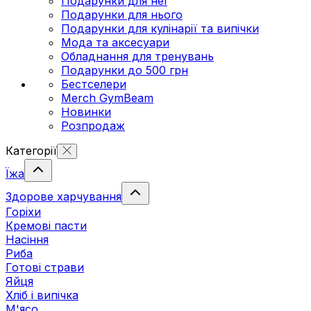
Подарунки для неї
Подарунки для нього
Подарунки для кулінарії та випічки
Мода та аксесуари
Обладнання для тренувань
Подарунки до 500 грн
Бестселери
Merch GymBeam
Новинки
Розпродаж
Категорії
Їжа
Здорове харчування
Горіхи
Кремові пасти
Насіння
Риба
Готові страви
Яйця
Хліб і випічка
М'ясо