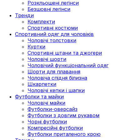
Розкльошені легінси
Безшовні легінси
Тренди
Комплекти
Спортивні костюми
Спортивний одяг для чоловіків
Чоловічі толстовки
Куртки
Спортивні штани та джогери
Чоловічі шорти
Чоловічий функціональний одяг
Шорти для плавання
Чоловіча спідня білизна
Шкарпетки
Чоловічі кепки і шапки
Футболки та майки
Чоловічі майки
Футболки-оверсайз
Футболки з довгим рукавом
Чорні футболки
Компресійні футболки
Футболки приталеного крою