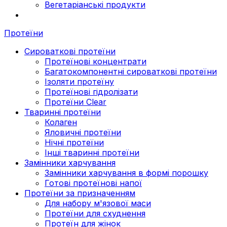
Вегетаріанські продукти
Протеїни
Сироваткові протеїни
Протеїнові концентрати
Багатокомпонентні сироваткові протеїни
Ізоляти протеїну
Протеїнові гідролізати
Протеїни Clear
Тваринні протеїни
Колаген
Яловичні протеїни
Нічні протеїни
Інші тваринні протеїни
Замінники харчування
Замінники харчування в формі порошку
Готові протеїнові напої
Протеїни за призначенням
Для набору м'язової маси
Протеїни для схуднення
Протеїн для жінок