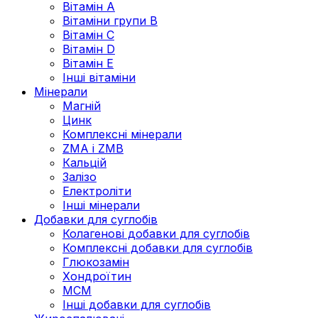
Вітамін А
Вітаміни групи В
Вітамін C
Вітамін D
Вітамін Е
Інші вітаміни
Мінерали
Магній
Цинк
Комплексні мінерали
ZMA і ZMB
Кальцій
Залізо
Електроліти
Інші мінерали
Добавки для суглобів
Колагенові добавки для суглобів
Комплексні добавки для суглобів
Глюкозамін
Хондроїтин
МСМ
Інші добавки для суглобів