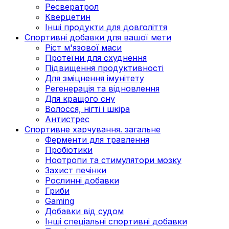
Ресвератрол
Кверцетин
Інші продукти для довголіття
Спортивні добавки для вашої мети
Ріст м'язової маси
Протеїни для схуднення
Підвищення продуктивності
Для зміцнення імунітету
Регенерація та відновлення
Для кращого сну
Волосся, нігті і шкіра
Антистрес
Спортивне харчування. загальне
Ферменти для травлення
Пробіотики
Ноотропи та стимулятори мозку
Захист печінки
Рослинні добавки
Гриби
Gaming
Добавки від судом
Інші спеціальні спортивні добавки