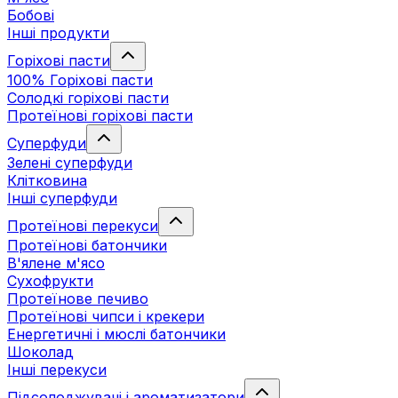
Бобові
Інші продукти
Горіхові пасти
100% Горіхові пасти
Солодкі горіхові пасти
Протеїнові горіхові пасти
Суперфуди
Зелені суперфуди
Клітковина
Інші суперфуди
Протеїнові перекуси
Протеїнові батончики
В'ялене м'ясо
Сухофрукти
Протеїнове печиво
Протеїнові чипси і крекери
Енергетичні і мюслі батончики
Шоколад
Інші перекуси
Підсолоджувачі і ароматизатори