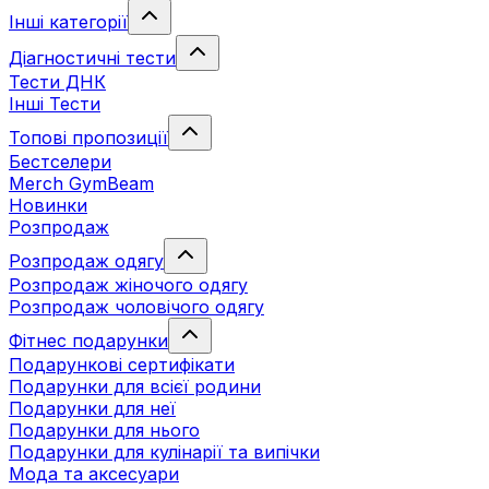
Інші категорії
Діагностичні тести
Тести ДНК
Інші Тести
Топові пропозиції
Бестселери
Merch GymBeam
Новинки
Розпродаж
Розпродаж одягу
Розпродаж жіночого одягу
Розпродаж чоловічого одягу
Фітнес подарунки
Подарункові сертифікати
Подарунки для всієї родини
Подарунки для неї
Подарунки для нього
Подарунки для кулінарії та випічки
Мода та аксесуари