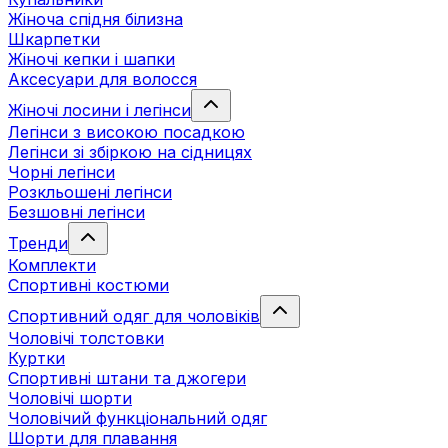
Жіноча спідня білизна
Шкарпетки
Жіночі кепки і шапки
Аксесуари для волосся
Жіночі лосини і легінси
Легінси з високою посадкою
Легінси зі збіркою на сідницях
Чорні легінси
Розкльошені легінси
Безшовні легінси
Тренди
Комплекти
Спортивні костюми
Спортивний одяг для чоловіків
Чоловічі толстовки
Куртки
Спортивні штани та джогери
Чоловічі шорти
Чоловічий функціональний одяг
Шорти для плавання