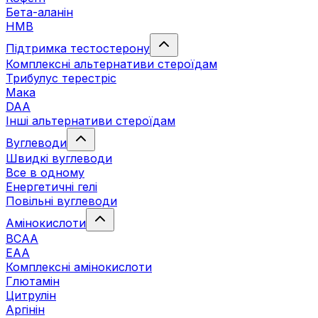
Бета-аланін
HMB
Підтримка тестостерону
Комплексні альтернативи стероїдам
Трибулус терестріс
Мака
DAA
Інші альтернативи стероїдам
Вуглеводи
Швидкі вуглеводи
Все в одному
Енергетичні гелі
Повільні вуглеводи
Амінокислоти
BCAA
EAA
Комплексні амінокислоти
Глютамін
Цитрулін
Аргінін