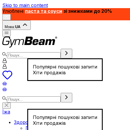
Skip to main content
Улюблені
паста та соуси
зі знижками до 20%
Мова:
UA
Популярні пошукові запити
Хіти продажів
Їжа
Популярні пошукові запити
Здорове харчування
Хіти продажів
Горіхи