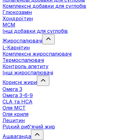
Комплексні добавки для суглобів
Глюкозамін
Хондроїтин
МСМ
Інші добавки для суглобів
Жироспалювачі
L-Карнітин
Комплексні жироспалювачі
Термоспалювачі
Контроль апетиту
Інші жироспалювачі
Корисні жири
Омега 3
Омега 3-6-9
CLA та HCA
Олія МСТ
Олія криля
Лецитин
Рідкий риб'ячий жир
Ашваганда