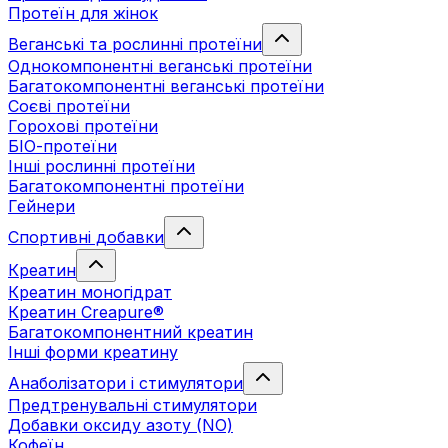
Протеїн для жінок
Веганські та рослинні протеїни
Однокомпонентні веганські протеїни
Багатокомпонентні веганські протеїни
Cоєві протеїни
Горохові протеїни
БІО-протеїни
Інші рослинні протеїни
Багатокомпонентні протеїни
Гейнери
Спортивні добавки
Креатин
Креатин моногідрат
Креатин Creapure®
Багатокомпонентний креатин
Інші форми креатину
Анаболізатори і стимулятори
Предтренувальні стимулятори
Добавки оксиду азоту (NO)
Кофеїн