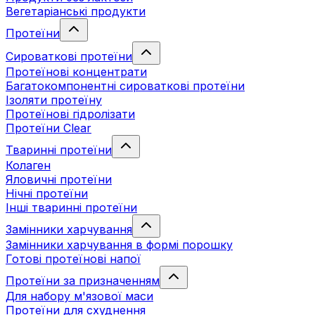
Вегетаріанські продукти
Протеїни
Сироваткові протеїни
Протеїнові концентрати
Багатокомпонентні сироваткові протеїни
Ізоляти протеїну
Протеїнові гідролізати
Протеїни Clear
Тваринні протеїни
Колаген
Яловичні протеїни
Нічні протеїни
Інші тваринні протеїни
Замінники харчування
Замінники харчування в формі порошку
Готові протеїнові напої
Протеїни за призначенням
Для набору м'язової маси
Протеїни для схуднення