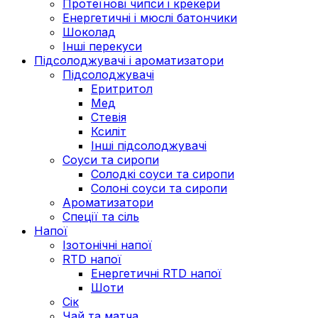
Протеїнові чипси і крекери
Енергетичні і мюслі батончики
Шоколад
Інші перекуси
Підсолоджувачі і ароматизатори
Підсолоджувачі
Еритритол
Мед
Стевія
Ксиліт
Інші підсолоджувачі
Соуси та сиропи
Солодкі соуси та сиропи
Солоні соуси та сиропи
Ароматизатори
Спеції та сіль
Напої
Ізотонічні напої
RTD напої
Енергетичні RTD напої
Шоти
Сік
Чай та матча