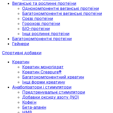
Веганські та рослинні протеїни
Однокомпонентні веганські протеїни
Багатокомпонентні веганські протеїни
Cоєві протеїни
Горохові протеїни
БІО-протеїни
Інші рослинні протеїни
Багатокомпонентні протеїни
Гейнери
Спортивні добавки
Креатин
Креатин моногідрат
Креатин Creapure®
Багатокомпонентний креатин
Інші форми креатину
Анаболізатори і стимулятори
Предтренувальні стимулятори
Добавки оксиду азоту (NO)
Кофеїн
Бета-аланін
HMB