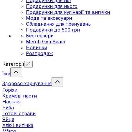
Подарунки для неї
Подарунки для нього
Подарунки для кулінарії та випічки
Мода та аксесуари
Обладнання для тренувань
Подарунки до 500 грн
Бестселери
Merch GymBeam
Новинки
Розпродаж
Категорії
Їжа
Здорове харчування
Горіхи
Кремові пасти
Насіння
Риба
Готові страви
Яйця
Хліб і випічка
М'ясо