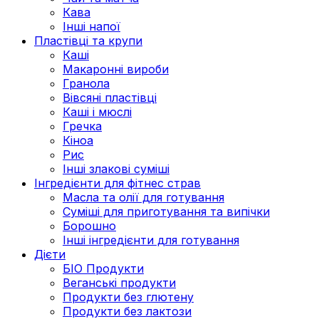
Кава
Інші напої
Пластівці та крупи
Каші
Макаронні вироби
Гранола
Вівсяні пластівці
Каші і мюслі
Гречка
Кіноа
Рис
Інші злакові суміші
Інгредієнти для фітнес страв
Масла та олії для готування
Суміші для приготування та випічки
Борошно
Інші інгредієнти для готування
Дієти
БІО Продукти
Веганські продукти
Продукти без глютену
Продукти без лактози