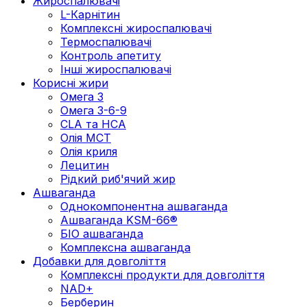
Жироспалювачі
L-Карнітин
Комплексні жироспалювачі
Термоспалювачі
Контроль апетиту
Інші жироспалювачі
Корисні жири
Омега 3
Омега 3-6-9
CLA та HCA
Олія МСТ
Олія криля
Лецитин
Рідкий риб'ячий жир
Ашваганда
Однокомпонентна ашваганда
Ашваганда KSM-66®
БІО ашваганда
Комплексна ашваганда
Добавки для довголіття
Комплексні продукти для довголіття
NAD+
Берберин