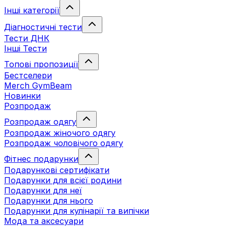
Інші категорії
Діагностичні тести
Тести ДНК
Інші Тести
Топові пропозиції
Бестселери
Merch GymBeam
Новинки
Розпродаж
Розпродаж одягу
Розпродаж жіночого одягу
Розпродаж чоловічого одягу
Фітнес подарунки
Подарункові сертифікати
Подарунки для всієї родини
Подарунки для неї
Подарунки для нього
Подарунки для кулінарії та випічки
Мода та аксесуари