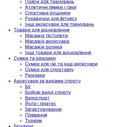
Пояси для тренувань
Атлетичні лямки і гаки
Спортивні рушники
Рукавички для фітнесу
Інші аксесуари для тренувань
Товари для відновлення
Масажні пістолети
Масажні аксесуари
Масажні ролики
Інші товари для відновлення
Сумки та рюкзаки
Сумки для їжі та інші аксесуари
Сумки для спортзалу
Рюкзаки
Аксесуари за видами спорту
Біг
Бойові види спорту
Велоспорт
Йога і пілатес
Загартовування
Плавання
Туризм
Біохакінг