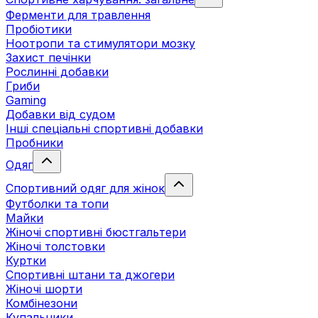
Ферменти для травлення
Пробіотики
Ноотропи та стимулятори мозку
Захист печінки
Рослинні добавки
Гриби
Gaming
Добавки від судом
Інші спеціальні спортивні добавки
Пробники
Одяг
Спортивний одяг для жінок
Футболки та топи
Майки
Жіночі спортивні бюстгальтери
Жіночі толстовки
Куртки
Спортивні штани та джогери
Жіночі шорти
Комбінезони
Купальники