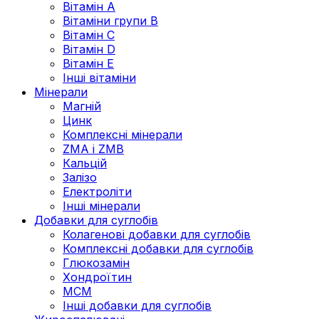
Вітамін А
Вітаміни групи В
Вітамін C
Вітамін D
Вітамін Е
Інші вітаміни
Мінерали
Магній
Цинк
Комплексні мінерали
ZMA і ZMB
Кальцій
Залізо
Електроліти
Інші мінерали
Добавки для суглобів
Колагенові добавки для суглобів
Комплексні добавки для суглобів
Глюкозамін
Хондроїтин
МСМ
Інші добавки для суглобів