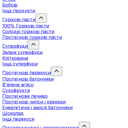
Бобові
Інші продукти
Горіхові пасти
100% Горіхові пасти
Солодкі горіхові пасти
Протеїнові горіхові пасти
Суперфуди
Зелені суперфуди
Клітковина
Інші суперфуди
Протеїнові перекуси
Протеїнові батончики
В'ялене м'ясо
Сухофрукти
Протеїнове печиво
Протеїнові чипси і крекери
Енергетичні і мюслі батончики
Шоколад
Інші перекуси
Підсолоджувачі і ароматизатори