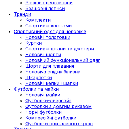
Розкльошені легінси
Безшовні легінси
Тренди
Комплекти
Спортивні костюми
Спортивний одяг для чоловіків
Чоловічі толстовки
Куртки
Спортивні штани та джогери
Чоловічі шорти
Чоловічий функціональний одяг
Шорти для плавання
Чоловіча спідня білизна
Шкарпетки
Чоловічі кепки і шапки
Футболки та майки
Чоловічі майки
Футболки-оверсайз
Футболки з довгим рукавом
Чорні футболки
Компресійні футболки
Футболки приталеного крою