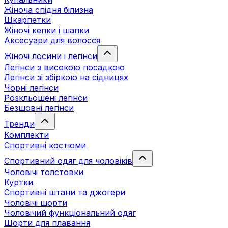
Жіноча спідня білизна
Шкарпетки
Жіночі кепки і шапки
Аксесуари для волосся
Жіночі лосини і легінси
Легінси з високою посадкою
Легінси зі збіркою на сідницях
Чорні легінси
Розкльошені легінси
Безшовні легінси
Тренди
Комплекти
Спортивні костюми
Спортивний одяг для чоловіків
Чоловічі толстовки
Куртки
Спортивні штани та джогери
Чоловічі шорти
Чоловічий функціональний одяг
Шорти для плавання