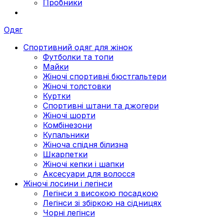
Пробники
Одяг
Спортивний одяг для жінок
Футболки та топи
Майки
Жіночі спортивні бюстгальтери
Жіночі толстовки
Куртки
Спортивні штани та джогери
Жіночі шорти
Комбінезони
Купальники
Жіноча спідня білизна
Шкарпетки
Жіночі кепки і шапки
Аксесуари для волосся
Жіночі лосини і легінси
Легінси з високою посадкою
Легінси зі збіркою на сідницях
Чорні легінси