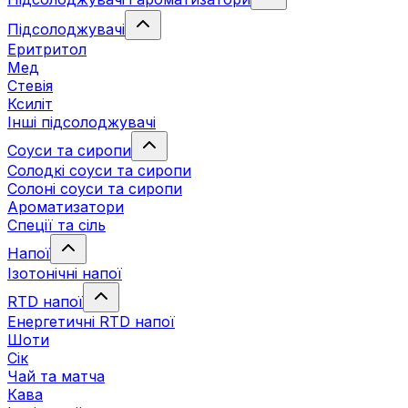
Підсолоджувачі
Еритритол
Мед
Стевія
Ксиліт
Інші підсолоджувачі
Соуси та сиропи
Солодкі соуси та сиропи
Солоні соуси та сиропи
Ароматизатори
Спеції та сіль
Напої
Ізотонічні напої
RTD напої
Енергетичні RTD напої
Шоти
Сік
Чай та матча
Кава