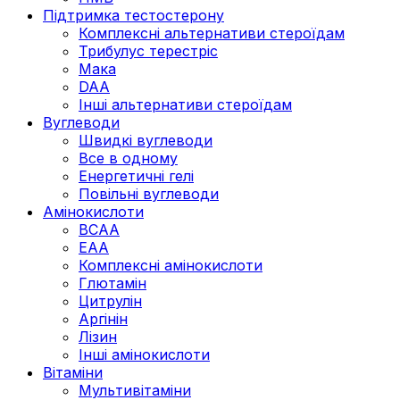
Підтримка тестостерону
Комплексні альтернативи стероїдам
Трибулус терестріс
Мака
DAA
Інші альтернативи стероїдам
Вуглеводи
Швидкі вуглеводи
Все в одному
Енергетичні гелі
Повільні вуглеводи
Амінокислоти
BCAA
EAA
Комплексні амінокислоти
Глютамін
Цитрулін
Аргінін
Лізин
Інші амінокислоти
Вітаміни
Мультивітаміни