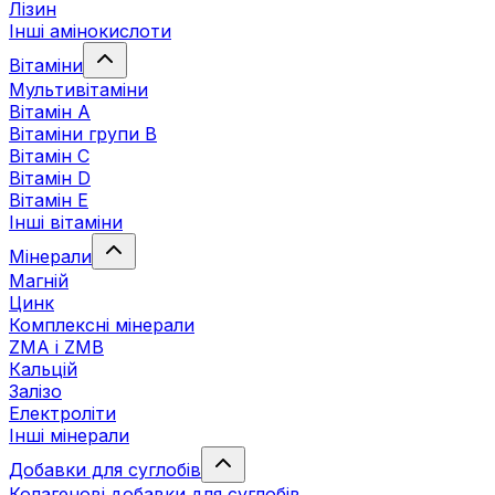
Лізин
Інші амінокислоти
Вітаміни
Мультивітаміни
Вітамін А
Вітаміни групи В
Вітамін C
Вітамін D
Вітамін Е
Інші вітаміни
Мінерали
Магній
Цинк
Комплексні мінерали
ZMA і ZMB
Кальцій
Залізо
Електроліти
Інші мінерали
Добавки для суглобів
Колагенові добавки для суглобів