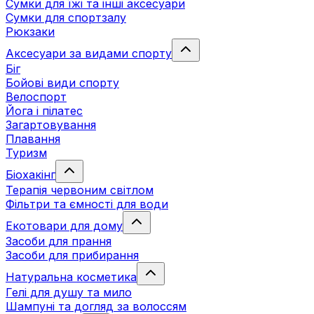
Сумки для їжі та інші аксесуари
Сумки для спортзалу
Рюкзаки
Аксесуари за видами спорту
Біг
Бойові види спорту
Велоспорт
Йога і пілатес
Загартовування
Плавання
Туризм
Біохакінг
Терапія червоним світлом
Фільтри та ємності для води
Екотовари для дому
Засоби для прання
Засоби для прибирання
Натуральна косметика
Гелі для душу та мило
Шампуні та догляд за волоссям