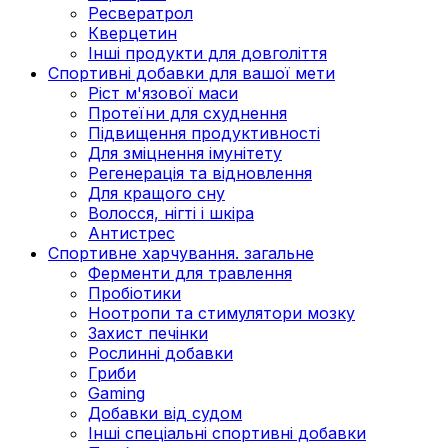
Ресвератрол
Кверцетин
Інші продукти для довголіття
Спортивні добавки для вашої мети
Ріст м'язової маси
Протеїни для схуднення
Підвищення продуктивності
Для зміцнення імунітету
Регенерація та відновлення
Для кращого сну
Волосся, нігті і шкіра
Антистрес
Спортивне харчування. загальне
Ферменти для травлення
Пробіотики
Ноотропи та стимулятори мозку
Захист печінки
Рослинні добавки
Гриби
Gaming
Добавки від судом
Інші спеціальні спортивні добавки