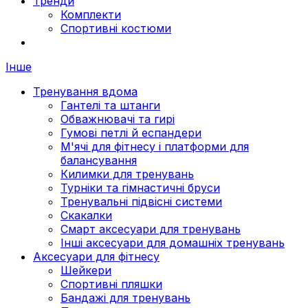
Тренди
Комплекти
Спортивні костюми
Інше
Тренування вдома
Гантелі та штанги
Обважнювачі та гирі
Гумові петлі й еспандери
М'ячі для фітнесу і платформи для
балансування
Килимки для тренувань
Турніки та гімнастичні бруси
Тренувальні підвісні системи
Скакалки
Смарт аксесуари для тренувань
Інші аксесуари для домашніх тренувань
Аксесуари для фітнесу
Шейкери
Спортивні пляшки
Бандажі для тренувань