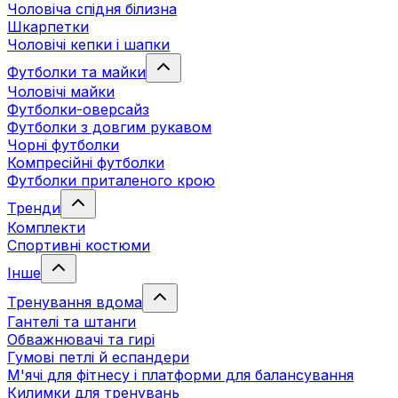
Чоловіча спідня білизна
Шкарпетки
Чоловічі кепки і шапки
Футболки та майки
Чоловічі майки
Футболки-оверсайз
Футболки з довгим рукавом
Чорні футболки
Компресійні футболки
Футболки приталеного крою
Тренди
Комплекти
Спортивні костюми
Інше
Тренування вдома
Гантелі та штанги
Обважнювачі та гирі
Гумові петлі й еспандери
М'ячі для фітнесу і платформи для балансування
Килимки для тренувань