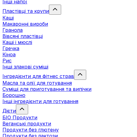
Інші напої
Пластівці та крупи
Каші
Макаронні вироби
Гранола
Вівсяні пластівці
Каші і мюслі
Гречка
Кіноа
Рис
Інші злакові суміші
Інгредієнти для фітнес страв
Масла та олії для готування
Суміші для приготування та випічки
Борошно
Інші інгредієнти для готування
Дієти
БІО Продукти
Веганські продукти
Продукти без глютену
Продукти без лактози