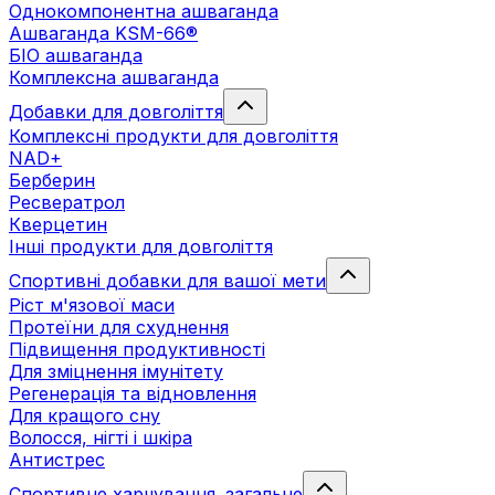
Однокомпонентна ашваганда
Ашваганда KSM-66®
БІО ашваганда
Комплексна ашваганда
Добавки для довголіття
Комплексні продукти для довголіття
NAD+
Берберин
Ресвератрол
Кверцетин
Інші продукти для довголіття
Спортивні добавки для вашої мети
Ріст м'язової маси
Протеїни для схуднення
Підвищення продуктивності
Для зміцнення імунітету
Регенерація та відновлення
Для кращого сну
Волосся, нігті і шкіра
Антистрес
Спортивне харчування. загальне