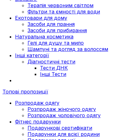
Терапія червоним світлом
Фільтри та ємності для води
Екотовари для дому
Засоби для прання
Засоби для прибирання
Натуральна косметика
Гелі для душу та мило
Шампуні та догляд за волоссям
Інші категорії
Діагностичні тести
Тести ДНК
Інші Тести
Топові пропозиції
Розпродаж одягу
Розпродаж жіночого одягу
Розпродаж чоловічого одягу
Фітнес подарунки
Подарункові сертифікати
Подарунки для всієї родини