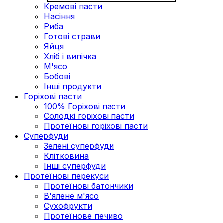
Кремові пасти
Насіння
Риба
Готові страви
Яйця
Хліб і випічка
М'ясо
Бобові
Інші продукти
Горіхові пасти
100% Горіхові пасти
Солодкі горіхові пасти
Протеїнові горіхові пасти
Суперфуди
Зелені суперфуди
Клітковина
Інші суперфуди
Протеїнові перекуси
Протеїнові батончики
В'ялене м'ясо
Сухофрукти
Протеїнове печиво