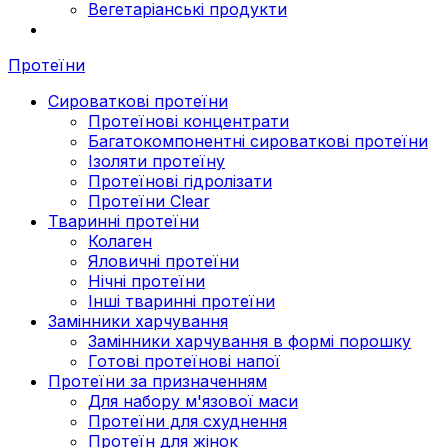
Вегетаріанські продукти
Протеїни
Сироваткові протеїни
Протеїнові концентрати
Багатокомпонентні сироваткові протеїни
Ізоляти протеїну
Протеїнові гідролізати
Протеїни Clear
Тваринні протеїни
Колаген
Яловичні протеїни
Нічні протеїни
Інші тваринні протеїни
Замінники харчування
Замінники харчування в формі порошку
Готові протеїнові напої
Протеїни за призначенням
Для набору м'язової маси
Протеїни для схуднення
Протеїн для жінок