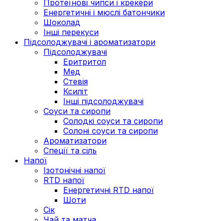
Протеїнові чипси і крекери
Енергетичні і мюслі батончики
Шоколад
Інші перекуси
Підсолоджувачі і ароматизатори
Підсолоджувачі
Еритритол
Мед
Стевія
Ксиліт
Інші підсолоджувачі
Соуси та сиропи
Солодкі соуси та сиропи
Солоні соуси та сиропи
Ароматизатори
Спеції та сіль
Напої
Ізотонічні напої
RTD напої
Енергетичні RTD напої
Шоти
Сік
Чай та матча