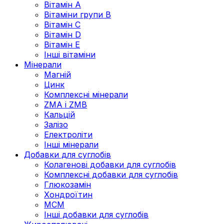
Вітамін А
Вітаміни групи В
Вітамін C
Вітамін D
Вітамін Е
Інші вітаміни
Мінерали
Магній
Цинк
Комплексні мінерали
ZMA і ZMB
Кальцій
Залізо
Електроліти
Інші мінерали
Добавки для суглобів
Колагенові добавки для суглобів
Комплексні добавки для суглобів
Глюкозамін
Хондроїтин
МСМ
Інші добавки для суглобів