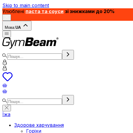
Skip to main content
Улюблені
паста та соуси
зі знижками до 20%
Мова:
UA
Їжа
Здорове харчування
Горіхи