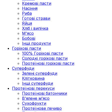
Кремові пасти
Насіння
Риба
Готові страви
Яйця
Хліб і випічка
М'ясо
Бобові
Інші продукти
Горіхові пасти
100% Горіхові пасти
Солодкі горіхові пасти
Протеїнові горіхові пасти
Суперфуди
Зелені суперфуди
Клітковина
Інші суперфуди
Протеїнові перекуси
Протеїнові батончики
В'ялене м'ясо
Сухофрукти
Протеїнове печиво