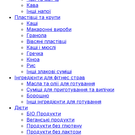
Кава
Інші напої
Пластівці та крупи
Каші
Макаронні вироби
Гранола
Вівсяні пластівці
Каші і мюслі
Гречка
Кіноа
Рис
Інші злакові суміші
Інгредієнти для фітнес страв
Масла та олії для готування
Суміші для приготування та випічки
Борошно
Інші інгредієнти для готування
Дієти
БІО Продукти
Веганські продукти
Продукти без глютену
Продукти без лактози