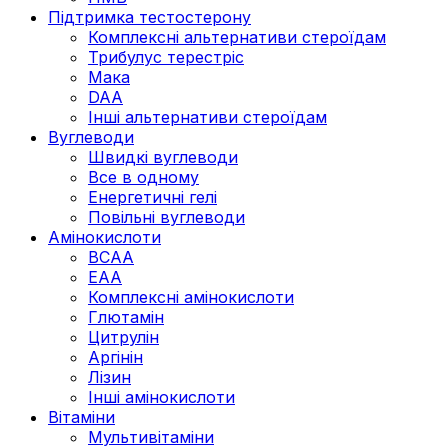
Підтримка тестостерону
Комплексні альтернативи стероїдам
Трибулус терестріс
Мака
DAA
Інші альтернативи стероїдам
Вуглеводи
Швидкі вуглеводи
Все в одному
Енергетичні гелі
Повільні вуглеводи
Амінокислоти
BCAA
EAA
Комплексні амінокислоти
Глютамін
Цитрулін
Аргінін
Лізин
Інші амінокислоти
Вітаміни
Мультивітаміни