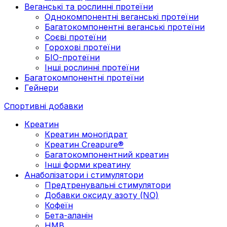
Веганські та рослинні протеїни
Однокомпонентні веганські протеїни
Багатокомпонентні веганські протеїни
Cоєві протеїни
Горохові протеїни
БІО-протеїни
Інші рослинні протеїни
Багатокомпонентні протеїни
Гейнери
Спортивні добавки
Креатин
Креатин моногідрат
Креатин Creapure®
Багатокомпонентний креатин
Інші форми креатину
Анаболізатори і стимулятори
Предтренувальні стимулятори
Добавки оксиду азоту (NO)
Кофеїн
Бета-аланін
HMB