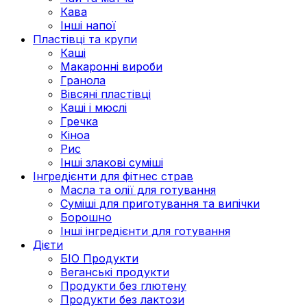
Кава
Інші напої
Пластівці та крупи
Каші
Макаронні вироби
Гранола
Вівсяні пластівці
Каші і мюслі
Гречка
Кіноа
Рис
Інші злакові суміші
Інгредієнти для фітнес страв
Масла та олії для готування
Суміші для приготування та випічки
Борошно
Інші інгредієнти для готування
Дієти
БІО Продукти
Веганські продукти
Продукти без глютену
Продукти без лактози