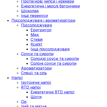
Протеїнові чипси і крекери
Енергетичні і мюслі батончики
Шоколад
Інші перекуси
Підсолоджувачі і ароматизатори
Підсолоджувачі
Еритритол
Мед
Стевія
Ксиліт
Інші підсолоджувачі
Соуси та сиропи
Солодкі соуси та сиропи
Солоні соуси та сиропи
Ароматизатори
Спеції та сіль
Напої
Ізотонічні напої
RTD напої
Енергетичні RTD напої
Шоти
Сік
Чай та матча