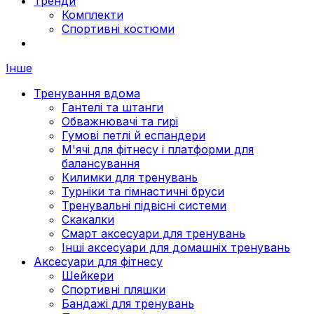
Тренди
Комплекти
Спортивні костюми
Інше
Тренування вдома
Гантелі та штанги
Обважнювачі та гирі
Гумові петлі й еспандери
М'ячі для фітнесу і платформи для
балансування
Килимки для тренувань
Турніки та гімнастичні бруси
Тренувальні підвісні системи
Скакалки
Смарт аксесуари для тренувань
Інші аксесуари для домашніх тренувань
Аксесуари для фітнесу
Шейкери
Спортивні пляшки
Бандажі для тренувань