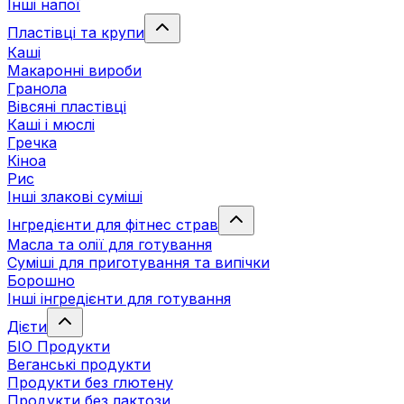
Інші напої
Пластівці та крупи
Каші
Макаронні вироби
Гранола
Вівсяні пластівці
Каші і мюслі
Гречка
Кіноа
Рис
Інші злакові суміші
Інгредієнти для фітнес страв
Масла та олії для готування
Суміші для приготування та випічки
Борошно
Інші інгредієнти для готування
Дієти
БІО Продукти
Веганські продукти
Продукти без глютену
Продукти без лактози