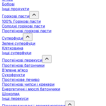
Бобові
Інші продукти
Горіхові пасти
100% Горіхові пасти
Солодкі горіхові пасти
Протеїнові горіхові пасти
Суперфуди
Зелені суперфуди
Клітковина
Інші суперфуди
Протеїнові перекуси
Протеїнові батончики
В'ялене м'ясо
Сухофрукти
Протеїнове печиво
Протеїнові чипси і крекери
Енергетичні і мюслі батончики
Шоколад
Інші перекуси
Підсолоджувачі і ароматизатори