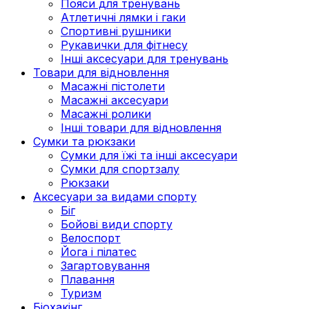
Пояси для тренувань
Атлетичні лямки і гаки
Спортивні рушники
Рукавички для фітнесу
Інші аксесуари для тренувань
Товари для відновлення
Масажні пістолети
Масажні аксесуари
Масажні ролики
Інші товари для відновлення
Сумки та рюкзаки
Сумки для їжі та інші аксесуари
Сумки для спортзалу
Рюкзаки
Аксесуари за видами спорту
Біг
Бойові види спорту
Велоспорт
Йога і пілатес
Загартовування
Плавання
Туризм
Біохакінг