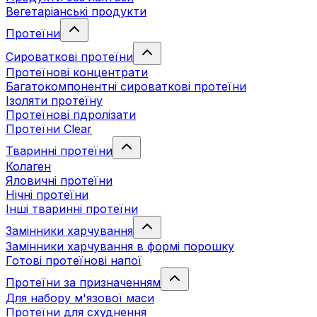
Вегетаріанські продукти
Протеїни
Сироваткові протеїни
Протеїнові концентрати
Багатокомпонентні сироваткові протеїни
Ізоляти протеїну
Протеїнові гідролізати
Протеїни Clear
Тваринні протеїни
Колаген
Яловичні протеїни
Нічні протеїни
Інші тваринні протеїни
Замінники харчування
Замінники харчування в формі порошку
Готові протеїнові напої
Протеїни за призначенням
Для набору м'язової маси
Протеїни для схуднення