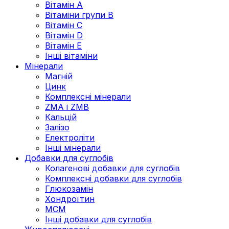
Вітамін А
Вітаміни групи В
Вітамін C
Вітамін D
Вітамін Е
Інші вітаміни
Мінерали
Магній
Цинк
Комплексні мінерали
ZMA і ZMB
Кальцій
Залізо
Електроліти
Інші мінерали
Добавки для суглобів
Колагенові добавки для суглобів
Комплексні добавки для суглобів
Глюкозамін
Хондроїтин
МСМ
Інші добавки для суглобів