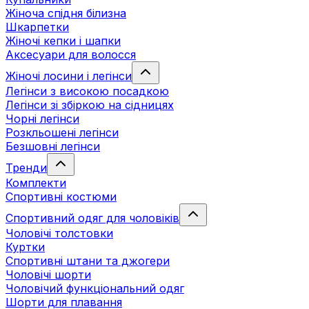
Жіноча спідня білизна
Шкарпетки
Жіночі кепки і шапки
Аксесуари для волосся
Жіночі лосини і легінси
Легінси з високою посадкою
Легінси зі збіркою на сідницях
Чорні легінси
Розкльошені легінси
Безшовні легінси
Тренди
Комплекти
Спортивні костюми
Спортивний одяг для чоловіків
Чоловічі толстовки
Куртки
Спортивні штани та джогери
Чоловічі шорти
Чоловічий функціональний одяг
Шорти для плавання