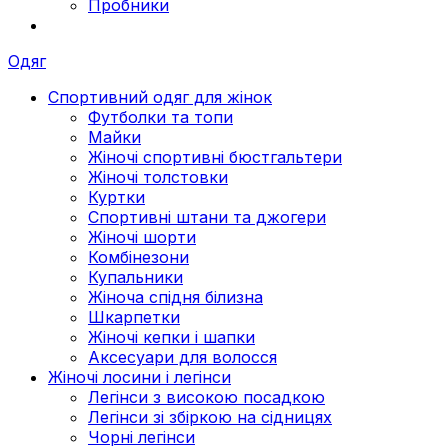
Пробники
Одяг
Спортивний одяг для жінок
Футболки та топи
Майки
Жіночі спортивні бюстгальтери
Жіночі толстовки
Куртки
Спортивні штани та джогери
Жіночі шорти
Комбінезони
Купальники
Жіноча спідня білизна
Шкарпетки
Жіночі кепки і шапки
Аксесуари для волосся
Жіночі лосини і легінси
Легінси з високою посадкою
Легінси зі збіркою на сідницях
Чорні легінси