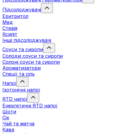
Підсолоджувачі
Еритритол
Мед
Стевія
Ксиліт
Інші підсолоджувачі
Соуси та сиропи
Солодкі соуси та сиропи
Солоні соуси та сиропи
Ароматизатори
Спеції та сіль
Напої
Ізотонічні напої
RTD напої
Енергетичні RTD напої
Шоти
Сік
Чай та матча
Кава