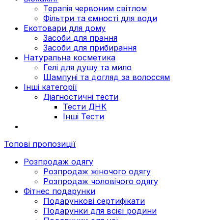
Терапія червоним світлом
Фільтри та ємності для води
Екотовари для дому
Засоби для прання
Засоби для прибирання
Натуральна косметика
Гелі для душу та мило
Шампуні та догляд за волоссям
Інші категорії
Діагностичні тести
Тести ДНК
Інші Тести
Топові пропозиції
Розпродаж одягу
Розпродаж жіночого одягу
Розпродаж чоловічого одягу
Фітнес подарунки
Подарункові сертифікати
Подарунки для всієї родини