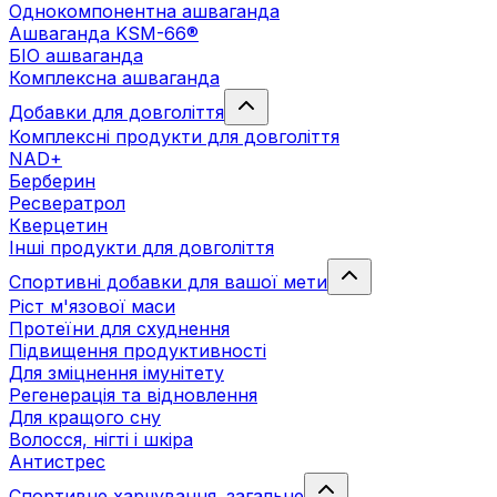
Однокомпонентна ашваганда
Ашваганда KSM-66®
БІО ашваганда
Комплексна ашваганда
Добавки для довголіття
Комплексні продукти для довголіття
NAD+
Берберин
Ресвератрол
Кверцетин
Інші продукти для довголіття
Спортивні добавки для вашої мети
Ріст м'язової маси
Протеїни для схуднення
Підвищення продуктивності
Для зміцнення імунітету
Регенерація та відновлення
Для кращого сну
Волосся, нігті і шкіра
Антистрес
Спортивне харчування. загальне