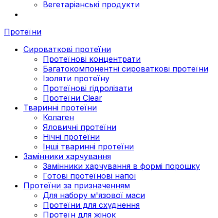
Вегетаріанські продукти
Протеїни
Сироваткові протеїни
Протеїнові концентрати
Багатокомпонентні сироваткові протеїни
Ізоляти протеїну
Протеїнові гідролізати
Протеїни Clear
Тваринні протеїни
Колаген
Яловичні протеїни
Нічні протеїни
Інші тваринні протеїни
Замінники харчування
Замінники харчування в формі порошку
Готові протеїнові напої
Протеїни за призначенням
Для набору м'язової маси
Протеїни для схуднення
Протеїн для жінок