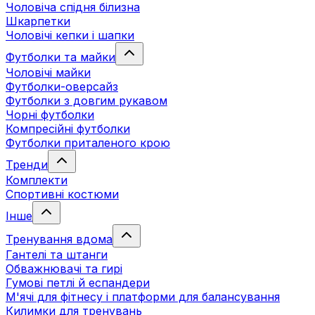
Чоловіча спідня білизна
Шкарпетки
Чоловічі кепки і шапки
Футболки та майки
Чоловічі майки
Футболки-оверсайз
Футболки з довгим рукавом
Чорні футболки
Компресійні футболки
Футболки приталеного крою
Тренди
Комплекти
Спортивні костюми
Інше
Тренування вдома
Гантелі та штанги
Обважнювачі та гирі
Гумові петлі й еспандери
М'ячі для фітнесу і платформи для балансування
Килимки для тренувань