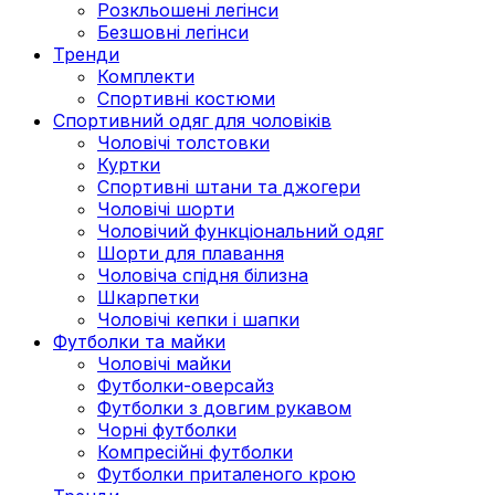
Розкльошені легінси
Безшовні легінси
Тренди
Комплекти
Спортивні костюми
Спортивний одяг для чоловіків
Чоловічі толстовки
Куртки
Спортивні штани та джогери
Чоловічі шорти
Чоловічий функціональний одяг
Шорти для плавання
Чоловіча спідня білизна
Шкарпетки
Чоловічі кепки і шапки
Футболки та майки
Чоловічі майки
Футболки-оверсайз
Футболки з довгим рукавом
Чорні футболки
Компресійні футболки
Футболки приталеного крою