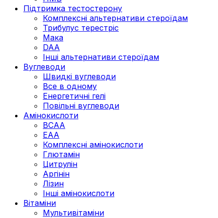
Підтримка тестостерону
Комплексні альтернативи стероїдам
Трибулус терестріс
Мака
DAA
Інші альтернативи стероїдам
Вуглеводи
Швидкі вуглеводи
Все в одному
Енергетичні гелі
Повільні вуглеводи
Амінокислоти
BCAA
EAA
Комплексні амінокислоти
Глютамін
Цитрулін
Аргінін
Лізин
Інші амінокислоти
Вітаміни
Мультивітаміни