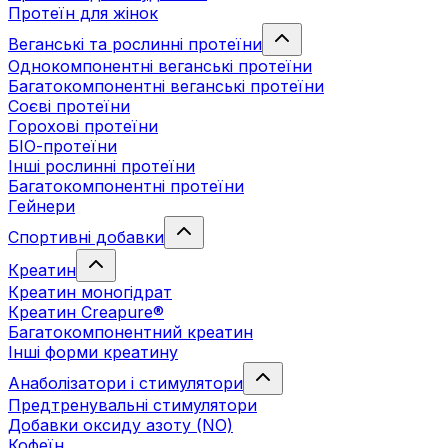
Протеїн для жінок
Веганські та рослинні протеїни
Однокомпонентні веганські протеїни
Багатокомпонентні веганські протеїни
Cоєві протеїни
Горохові протеїни
БІО-протеїни
Інші рослинні протеїни
Багатокомпонентні протеїни
Гейнери
Спортивні добавки
Креатин
Креатин моногідрат
Креатин Creapure®
Багатокомпонентний креатин
Інші форми креатину
Анаболізатори і стимулятори
Предтренувальні стимулятори
Добавки оксиду азоту (NO)
Кофеїн