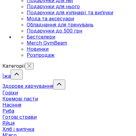
Подарунки для неї
Подарунки для нього
Подарунки для кулінарії та випічки
Мода та аксесуари
Обладнання для тренувань
Подарунки до 500 грн
Бестселери
Merch GymBeam
Новинки
Розпродаж
Категорії
Їжа
Здорове харчування
Горіхи
Кремові пасти
Насіння
Риба
Готові страви
Яйця
Хліб і випічка
М'ясо