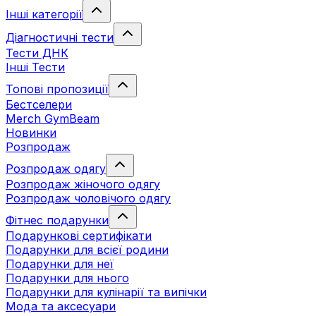
Інші категорії
Діагностичні тести
Тести ДНК
Інші Тести
Топові пропозиції
Бестселери
Merch GymBeam
Новинки
Розпродаж
Розпродаж одягу
Розпродаж жіночого одягу
Розпродаж чоловічого одягу
Фітнес подарунки
Подарункові сертифікати
Подарунки для всієї родини
Подарунки для неї
Подарунки для нього
Подарунки для кулінарії та випічки
Мода та аксесуари