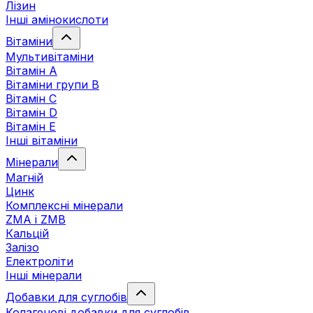
Лізин
Інші амінокислоти
Вітаміни
Мультивітаміни
Вітамін А
Вітаміни групи В
Вітамін C
Вітамін D
Вітамін Е
Інші вітаміни
Мінерали
Магній
Цинк
Комплексні мінерали
ZMA і ZMB
Кальцій
Залізо
Електроліти
Інші мінерали
Добавки для суглобів
Колагенові добавки для суглобів