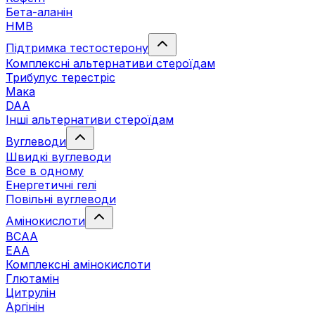
Бета-аланін
HMB
Підтримка тестостерону
Комплексні альтернативи стероїдам
Трибулус терестріс
Мака
DAA
Інші альтернативи стероїдам
Вуглеводи
Швидкі вуглеводи
Все в одному
Енергетичні гелі
Повільні вуглеводи
Амінокислоти
BCAA
EAA
Комплексні амінокислоти
Глютамін
Цитрулін
Аргінін