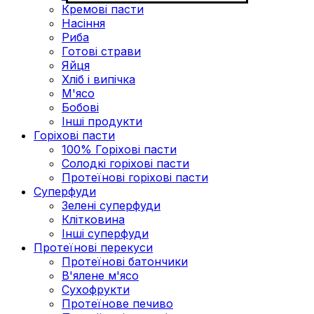
Кремові пасти
Насіння
Риба
Готові страви
Яйця
Хліб і випічка
М'ясо
Бобові
Інші продукти
Горіхові пасти
100% Горіхові пасти
Солодкі горіхові пасти
Протеїнові горіхові пасти
Суперфуди
Зелені суперфуди
Клітковина
Інші суперфуди
Протеїнові перекуси
Протеїнові батончики
В'ялене м'ясо
Сухофрукти
Протеїнове печиво