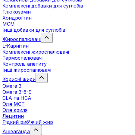
Комплексні добавки для суглобів
Глюкозамін
Хондроїтин
МСМ
Інші добавки для суглобів
Жироспалювачі
L-Карнітин
Комплексні жироспалювачі
Термоспалювачі
Контроль апетиту
Інші жироспалювачі
Корисні жири
Омега 3
Омега 3-6-9
CLA та HCA
Олія МСТ
Олія криля
Лецитин
Рідкий риб'ячий жир
Ашваганда