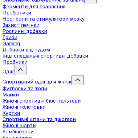
Ферменти для травлення
Пробіотики
Ноотропи та стимулятори мозку
Захист печінки
Рослинні добавки
Гриби
Gaming
Добавки від судом
Інші спеціальні спортивні добавки
Пробники
Одяг
Спортивний одяг для жінок
Футболки та топи
Майки
Жіночі спортивні бюстгальтери
Жіночі толстовки
Куртки
Спортивні штани та джогери
Жіночі шорти
Комбінезони
Купальники