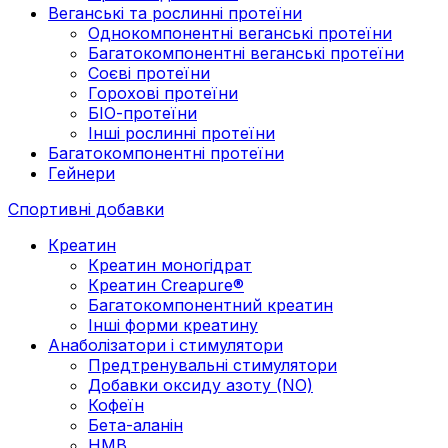
Веганські та рослинні протеїни
Однокомпонентні веганські протеїни
Багатокомпонентні веганські протеїни
Cоєві протеїни
Горохові протеїни
БІО-протеїни
Інші рослинні протеїни
Багатокомпонентні протеїни
Гейнери
Спортивні добавки
Креатин
Креатин моногідрат
Креатин Creapure®
Багатокомпонентний креатин
Інші форми креатину
Анаболізатори і стимулятори
Предтренувальні стимулятори
Добавки оксиду азоту (NO)
Кофеїн
Бета-аланін
HMB