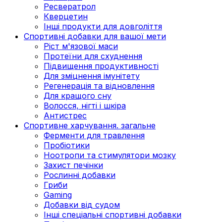
Ресвератрол
Кверцетин
Інші продукти для довголіття
Спортивні добавки для вашої мети
Ріст м'язової маси
Протеїни для схуднення
Підвищення продуктивності
Для зміцнення імунітету
Регенерація та відновлення
Для кращого сну
Волосся, нігті і шкіра
Антистрес
Спортивне харчування. загальне
Ферменти для травлення
Пробіотики
Ноотропи та стимулятори мозку
Захист печінки
Рослинні добавки
Гриби
Gaming
Добавки від судом
Інші спеціальні спортивні добавки