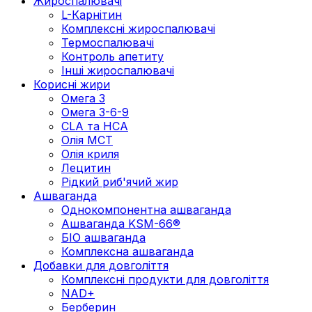
Жироспалювачі
L-Карнітин
Комплексні жироспалювачі
Термоспалювачі
Контроль апетиту
Інші жироспалювачі
Корисні жири
Омега 3
Омега 3-6-9
CLA та HCA
Олія МСТ
Олія криля
Лецитин
Рідкий риб'ячий жир
Ашваганда
Однокомпонентна ашваганда
Ашваганда KSM-66®
БІО ашваганда
Комплексна ашваганда
Добавки для довголіття
Комплексні продукти для довголіття
NAD+
Берберин