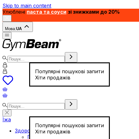
Skip to main content
Улюблені
паста та соуси
зі знижками до 20%
Мова:
UA
Популярні пошукові запити
Хіти продажів
Їжа
Популярні пошукові запити
Здорове харчування
Хіти продажів
Горіхи