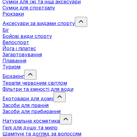
Сумки для їжі та інші аксесуари
Сумки для спортзалу
Рюкзаки
Аксесуари за видами спорту
Біг
Бойові види спорту
Велоспорт
Йога і пілатес
Загартовування
Плавання
Туризм
Біохакінг
Терапія червоним світлом
Фільтри та ємності для води
Екотовари для дому
Засоби для прання
Засоби для прибирання
Натуральна косметика
Гелі для душу та мило
Шампуні та догляд за волоссям