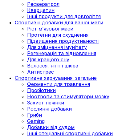
Ресвератрол
Кверцетин
Інші продукти для довголіття
Спортивні добавки для вашої мети
Ріст м'язової маси
Протеїни для схуднення
Підвищення продуктивності
Для зміцнення імунітету
Регенерація та відновлення
Для кращого сну
Волосся, нігті і шкіра
Антистрес
Спортивне харчування. загальне
Ферменти для травлення
Пробіотики
Ноотропи та стимулятори мозку
Захист печінки
Рослинні добавки
Гриби
Gaming
Добавки від судом
Інші спеціальні спортивні добавки