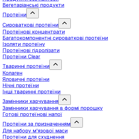
Вегетаріанські продукти
Протеїни
Сироваткові протеїни
Протеїнові концентрати
Багатокомпонентні сироваткові протеїни
Ізоляти протеїну
Протеїнові гідролізати
Протеїни Clear
Тваринні протеїни
Колаген
Яловичні протеїни
Нічні протеїни
Інші тваринні протеїни
Замінники харчування
Замінники харчування в формі порошку
Готові протеїнові напої
Протеїни за призначенням
Для набору м'язової маси
Протеїни для схуднення