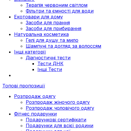
Терапія червоним світлом
Фільтри та ємності для води
Екотовари для дому
Засоби для прання
Засоби для прибирання
Натуральна косметика
Гелі для душу та мило
Шампуні та догляд за волоссям
Інші категорії
Діагностичні тести
Тести ДНК
Інші Тести
Топові пропозиції
Розпродаж одягу
Розпродаж жіночого одягу
Розпродаж чоловічого одягу
Фітнес подарунки
Подарункові сертифікати
Подарунки для всієї родини