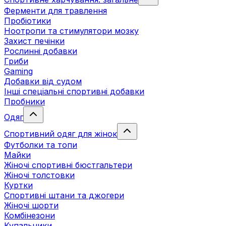
Ферменти для травлення
Пробіотики
Ноотропи та стимулятори мозку
Захист печінки
Рослинні добавки
Гриби
Gaming
Добавки від судом
Інші спеціальні спортивні добавки
Пробники
Одяг
Спортивний одяг для жінок
Футболки та топи
Майки
Жіночі спортивні бюстгальтери
Жіночі толстовки
Куртки
Спортивні штани та джогери
Жіночі шорти
Комбінезони
Купальники