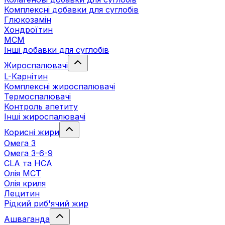
Комплексні добавки для суглобів
Глюкозамін
Хондроїтин
МСМ
Інші добавки для суглобів
Жироспалювачі
L-Карнітин
Комплексні жироспалювачі
Термоспалювачі
Контроль апетиту
Інші жироспалювачі
Корисні жири
Омега 3
Омега 3-6-9
CLA та HCA
Олія МСТ
Олія криля
Лецитин
Рідкий риб'ячий жир
Ашваганда