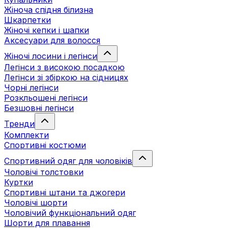
Жіноча спідня білизна
Шкарпетки
Жіночі кепки і шапки
Аксесуари для волосся
Жіночі лосини і легінси
Легінси з високою посадкою
Легінси зі збіркою на сідницях
Чорні легінси
Розкльошені легінси
Безшовні легінси
Тренди
Комплекти
Спортивні костюми
Спортивний одяг для чоловіків
Чоловічі толстовки
Куртки
Спортивні штани та джогери
Чоловічі шорти
Чоловічий функціональний одяг
Шорти для плавання