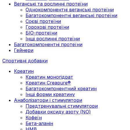
Веганські та рослинні протеїни
Однокомпонентні веганські протеїни
Багатокомпонентні веганські протеїни
Cоєві протеїни
Горохові протеїни
БІО-протеїни
Інші рослинні протеїни
Багатокомпонентні протеїни
Гейнери
Спортивні добавки
Креатин
Креатин моногідрат
Креатин Creapure®
Багатокомпонентний креатин
Інші форми креатину
Анаболізатори і стимулятори
Предтренувальні стимулятори
Добавки оксиду азоту (NO)
Кофеїн
Бета-аланін
HMB