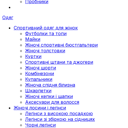
Пробники
Одяг
Спортивний одяг для жінок
Футболки та топи
Майки
Жіночі спортивні бюстгальтери
Жіночі толстовки
Куртки
Спортивні штани та джогери
Жіночі шорти
Комбінезони
Купальники
Жіноча спідня білизна
Шкарпетки
Жіночі кепки і шапки
Аксесуари для волосся
Жіночі лосини і легінси
Легінси з високою посадкою
Легінси зі збіркою на сідницях
Чорні легінси