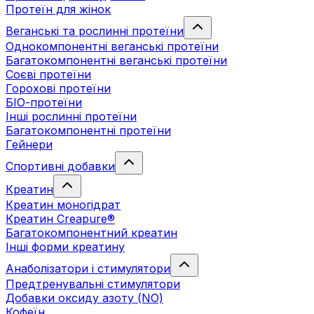
Протеїн для жінок
Веганські та рослинні протеїни
Однокомпонентні веганські протеїни
Багатокомпонентні веганські протеїни
Cоєві протеїни
Горохові протеїни
БІО-протеїни
Інші рослинні протеїни
Багатокомпонентні протеїни
Гейнери
Спортивні добавки
Креатин
Креатин моногідрат
Креатин Creapure®
Багатокомпонентний креатин
Інші форми креатину
Анаболізатори і стимулятори
Предтренувальні стимулятори
Добавки оксиду азоту (NO)
Кофеїн