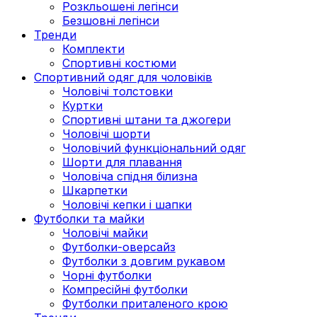
Розкльошені легінси
Безшовні легінси
Тренди
Комплекти
Спортивні костюми
Спортивний одяг для чоловіків
Чоловічі толстовки
Куртки
Спортивні штани та джогери
Чоловічі шорти
Чоловічий функціональний одяг
Шорти для плавання
Чоловіча спідня білизна
Шкарпетки
Чоловічі кепки і шапки
Футболки та майки
Чоловічі майки
Футболки-оверсайз
Футболки з довгим рукавом
Чорні футболки
Компресійні футболки
Футболки приталеного крою