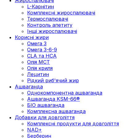
Жироспалювачі
L-Карнітин
Комплексні жироспалювачі
Термоспалювачі
Контроль апетиту
Інші жироспалювачі
Корисні жири
Омега 3
Омега 3-6-9
CLA та HCA
Олія МСТ
Олія криля
Лецитин
Рідкий риб'ячий жир
Ашваганда
Однокомпонентна ашваганда
Ашваганда KSM-66®
БІО ашваганда
Комплексна ашваганда
Добавки для довголіття
Комплексні продукти для довголіття
NAD+
Берберин