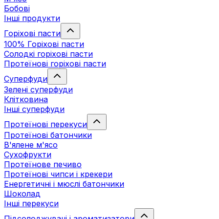
Бобові
Інші продукти
Горіхові пасти
100% Горіхові пасти
Солодкі горіхові пасти
Протеїнові горіхові пасти
Суперфуди
Зелені суперфуди
Клітковина
Інші суперфуди
Протеїнові перекуси
Протеїнові батончики
В'ялене м'ясо
Сухофрукти
Протеїнове печиво
Протеїнові чипси і крекери
Енергетичні і мюслі батончики
Шоколад
Інші перекуси
Підсолоджувачі і ароматизатори