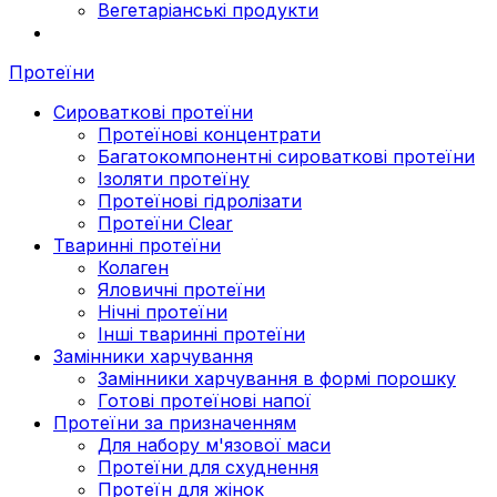
Вегетаріанські продукти
Протеїни
Сироваткові протеїни
Протеїнові концентрати
Багатокомпонентні сироваткові протеїни
Ізоляти протеїну
Протеїнові гідролізати
Протеїни Clear
Тваринні протеїни
Колаген
Яловичні протеїни
Нічні протеїни
Інші тваринні протеїни
Замінники харчування
Замінники харчування в формі порошку
Готові протеїнові напої
Протеїни за призначенням
Для набору м'язової маси
Протеїни для схуднення
Протеїн для жінок