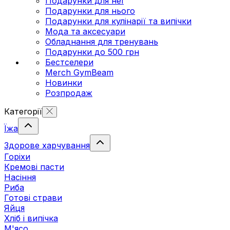
Подарунки для неї
Подарунки для нього
Подарунки для кулінарії та випічки
Мода та аксесуари
Обладнання для тренувань
Подарунки до 500 грн
Бестселери
Merch GymBeam
Новинки
Розпродаж
Категорії
Їжа
Здорове харчування
Горіхи
Кремові пасти
Насіння
Риба
Готові страви
Яйця
Хліб і випічка
М'ясо