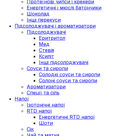
Протеїнові чипси і крекери
Енергетичні і мюслі батончики
Шоколад
Інші перекуси
Підсолоджувачі і ароматизатори
Підсолоджувачі
Еритритол
Мед
Стевія
Ксиліт
Інші підсолоджувачі
Соуси та сиропи
Солодкі соуси та сиропи
Солоні соуси та сиропи
Ароматизатори
Спеції та сіль
Напої
Ізотонічні напої
RTD напої
Енергетичні RTD напої
Шоти
Сік
Чай та матча