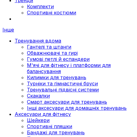
Тренди
Комплекти
Спортивні костюми
Інше
Тренування вдома
Гантелі та штанги
Обважнювачі та гирі
Гумові петлі й еспандери
М'ячі для фітнесу і платформи для
балансування
Килимки для тренувань
Турніки та гімнастичні бруси
Тренувальні підвісні системи
Скакалки
Смарт аксесуари для тренувань
Інші аксесуари для домашніх тренувань
Аксесуари для фітнесу
Шейкери
Спортивні пляшки
Бандажі для тренувань