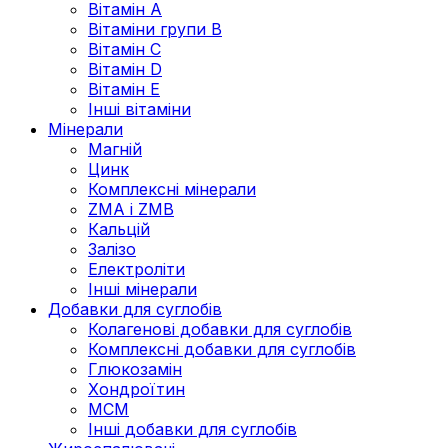
Вітамін А
Вітаміни групи В
Вітамін C
Вітамін D
Вітамін Е
Інші вітаміни
Мінерали
Магній
Цинк
Комплексні мінерали
ZMA і ZMB
Кальцій
Залізо
Електроліти
Інші мінерали
Добавки для суглобів
Колагенові добавки для суглобів
Комплексні добавки для суглобів
Глюкозамін
Хондроїтин
МСМ
Інші добавки для суглобів