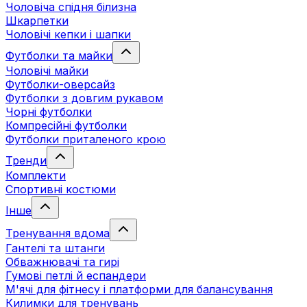
Чоловіча спідня білизна
Шкарпетки
Чоловічі кепки і шапки
Футболки та майки
Чоловічі майки
Футболки-оверсайз
Футболки з довгим рукавом
Чорні футболки
Компресійні футболки
Футболки приталеного крою
Тренди
Комплекти
Спортивні костюми
Інше
Тренування вдома
Гантелі та штанги
Обважнювачі та гирі
Гумові петлі й еспандери
М'ячі для фітнесу і платформи для балансування
Килимки для тренувань