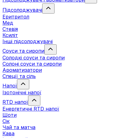
Підсолоджувачі
Еритритол
Мед
Стевія
Ксиліт
Інші підсолоджувачі
Соуси та сиропи
Солодкі соуси та сиропи
Солоні соуси та сиропи
Ароматизатори
Спеції та сіль
Напої
Ізотонічні напої
RTD напої
Енергетичні RTD напої
Шоти
Сік
Чай та матча
Кава