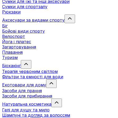
Сумки для їжі та інші аксесуари
Сумки для спортзалу
Рюкзаки
Аксесуари за видами спорту
Біг
Бойові види спорту
Велоспорт
Йога і пілатес
Загартовування
Плавання
Туризм
Біохакінг
Терапія червоним світлом
Фільтри та ємності для води
Екотовари для дому
Засоби для прання
Засоби для прибирання
Натуральна косметика
Гелі для душу та мило
Шампуні та догляд за волоссям