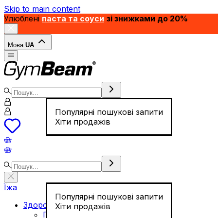
Skip to main content
Улюблені
паста та соуси
зі знижками до 20%
Мова:
UA
Популярні пошукові запити
Хіти продажів
Їжа
Популярні пошукові запити
Здорове харчування
Хіти продажів
Горіхи