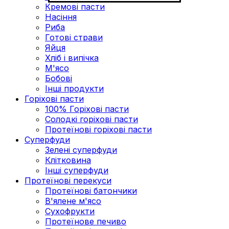
Кремові пасти
Насіння
Риба
Готові страви
Яйця
Хліб і випічка
М'ясо
Бобові
Інші продукти
Горіхові пасти
100% Горіхові пасти
Солодкі горіхові пасти
Протеїнові горіхові пасти
Суперфуди
Зелені суперфуди
Клітковина
Інші суперфуди
Протеїнові перекуси
Протеїнові батончики
В'ялене м'ясо
Сухофрукти
Протеїнове печиво