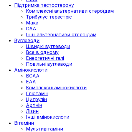
Підтримка тестостерону
Комплексні альтернативи стероїдам
Трибулус терестріс
Мака
DAA
Інші альтернативи стероїдам
Вуглеводи
Швидкі вуглеводи
Все в одному
Енергетичні гелі
Повільні вуглеводи
Амінокислоти
BCAA
EAA
Комплексні амінокислоти
Глютамін
Цитрулін
Аргінін
Лізин
Інші амінокислоти
Вітаміни
Мультивітаміни