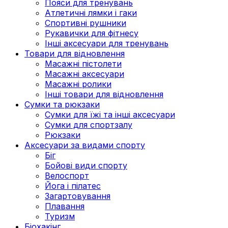
Пояси для тренувань
Атлетичні лямки і гаки
Спортивні рушники
Рукавички для фітнесу
Інші аксесуари для тренувань
Товари для відновлення
Масажні пістолети
Масажні аксесуари
Масажні ролики
Інші товари для відновлення
Сумки та рюкзаки
Сумки для їжі та інші аксесуари
Сумки для спортзалу
Рюкзаки
Аксесуари за видами спорту
Біг
Бойові види спорту
Велоспорт
Йога і пілатес
Загартовування
Плавання
Туризм
Біохакінг