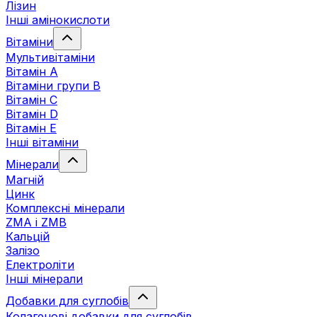
Лізин
Інші амінокислоти
Вітаміни
Мультивітаміни
Вітамін А
Вітаміни групи В
Вітамін C
Вітамін D
Вітамін Е
Інші вітаміни
Мінерали
Магній
Цинк
Комплексні мінерали
ZMA і ZMB
Кальцій
Залізо
Електроліти
Інші мінерали
Добавки для суглобів
Колагенові добавки для суглобів