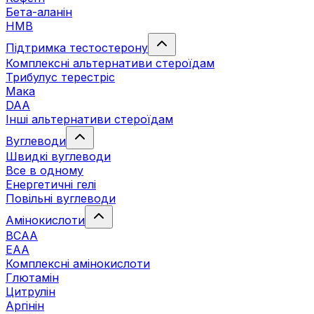
Бета-аланін
HMB
Підтримка тестостерону
Комплексні альтернативи стероїдам
Трибулус терестріс
Мака
DAA
Інші альтернативи стероїдам
Вуглеводи
Швидкі вуглеводи
Все в одному
Енергетичні гелі
Повільні вуглеводи
Амінокислоти
BCAA
EAA
Комплексні амінокислоти
Глютамін
Цитрулін
Аргінін