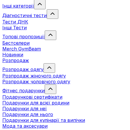
Інші категорії
Діагностичні тести
Тести ДНК
Інші Тести
Топові пропозиції
Бестселери
Merch GymBeam
Новинки
Розпродаж
Розпродаж одягу
Розпродаж жіночого одягу
Розпродаж чоловічого одягу
Фітнес подарунки
Подарункові сертифікати
Подарунки для всієї родини
Подарунки для неї
Подарунки для нього
Подарунки для кулінарії та випічки
Мода та аксесуари