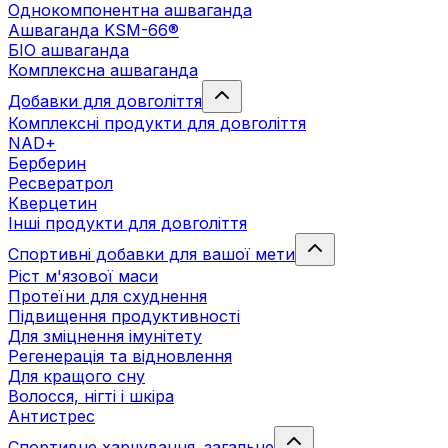
Однокомпонентна ашваганда
Ашваганда KSM-66®
БІО ашваганда
Комплексна ашваганда
Добавки для довголіття
Комплексні продукти для довголіття
NAD+
Берберин
Ресвератрол
Кверцетин
Інші продукти для довголіття
Спортивні добавки для вашої мети
Ріст м'язової маси
Протеїни для схуднення
Підвищення продуктивності
Для зміцнення імунітету
Регенерація та відновлення
Для кращого сну
Волосся, нігті і шкіра
Антистрес
Спортивне харчування. загальне