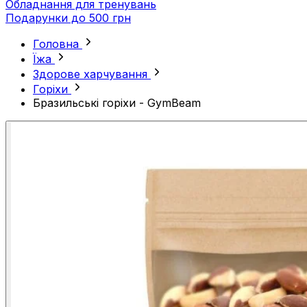
Обладнання для тренувань
Подарунки до 500 грн
Головна
Їжа
Здорове харчування
Горіхи
Бразильські горіхи - GymBeam