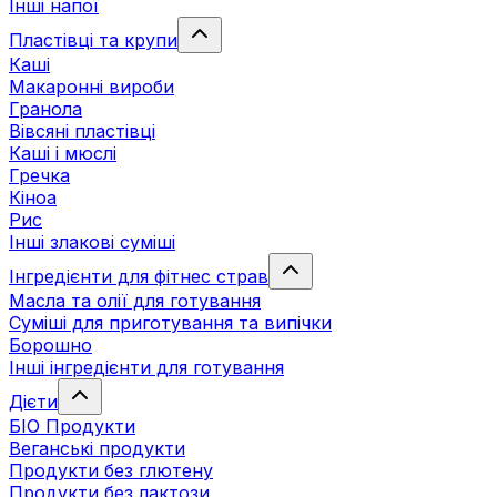
Інші напої
Пластівці та крупи
Каші
Макаронні вироби
Гранола
Вівсяні пластівці
Каші і мюслі
Гречка
Кіноа
Рис
Інші злакові суміші
Інгредієнти для фітнес страв
Масла та олії для готування
Суміші для приготування та випічки
Борошно
Інші інгредієнти для готування
Дієти
БІО Продукти
Веганські продукти
Продукти без глютену
Продукти без лактози