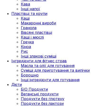
Кава
Інші напої
Пластівці та крупи
Каші
Макаронні вироби
Гранола
Вівсяні пластівці
Каші і мюслі
Гречка
Кіноа
Рис
Інші злакові суміші
Інгредієнти для фітнес страв
Масла та олії для готування
Суміші для приготування та випічки
Борошно
Інші інгредієнти для готування
Дієти
БІО Продукти
Веганські продукти
Продукти без глютену
Продукти без лактози