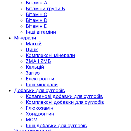
Вітамін А
Вітаміни групи В
Вітамін C
Вітамін D
Вітамін Е
Інші вітаміни
Мінерали
Магній
Цинк
Комплексні мінерали
ZMA і ZMB
Кальцій
Залізо
Електроліти
Інші мінерали
Добавки для суглобів
Колагенові добавки для суглобів
Комплексні добавки для суглобів
Глюкозамін
Хондроїтин
МСМ
Інші добавки для суглобів