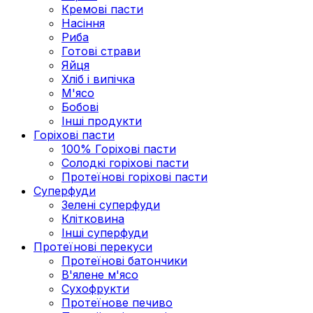
Кремові пасти
Насіння
Риба
Готові страви
Яйця
Хліб і випічка
М'ясо
Бобові
Інші продукти
Горіхові пасти
100% Горіхові пасти
Солодкі горіхові пасти
Протеїнові горіхові пасти
Суперфуди
Зелені суперфуди
Клітковина
Інші суперфуди
Протеїнові перекуси
Протеїнові батончики
В'ялене м'ясо
Сухофрукти
Протеїнове печиво