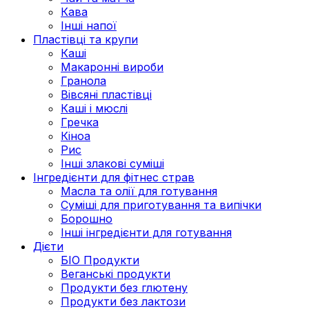
Кава
Інші напої
Пластівці та крупи
Каші
Макаронні вироби
Гранола
Вівсяні пластівці
Каші і мюслі
Гречка
Кіноа
Рис
Інші злакові суміші
Інгредієнти для фітнес страв
Масла та олії для готування
Суміші для приготування та випічки
Борошно
Інші інгредієнти для готування
Дієти
БІО Продукти
Веганські продукти
Продукти без глютену
Продукти без лактози