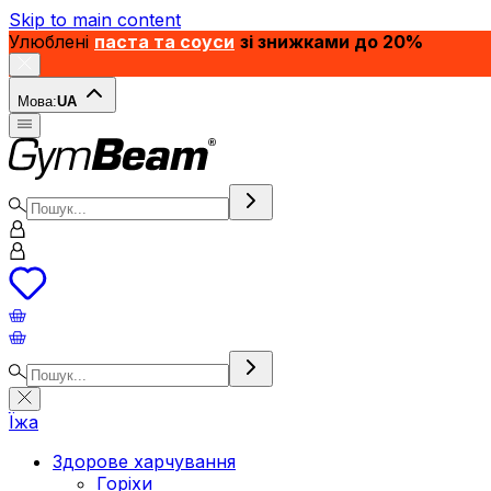
Skip to main content
Улюблені
паста та соуси
зі знижками до 20%
Мова:
UA
Їжа
Здорове харчування
Горіхи