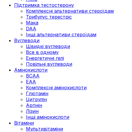
Підтримка тестостерону
Комплексні альтернативи стероїдам
Трибулус терестріс
Мака
DAA
Інші альтернативи стероїдам
Вуглеводи
Швидкі вуглеводи
Все в одному
Енергетичні гелі
Повільні вуглеводи
Амінокислоти
BCAA
EAA
Комплексні амінокислоти
Глютамін
Цитрулін
Аргінін
Лізин
Інші амінокислоти
Вітаміни
Мультивітаміни