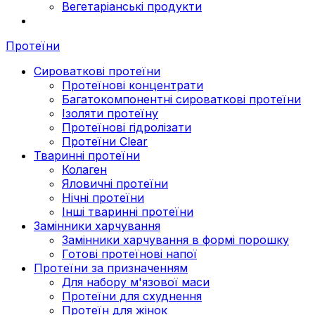
Вегетаріанські продукти
Протеїни
Сироваткові протеїни
Протеїнові концентрати
Багатокомпонентні сироваткові протеїни
Ізоляти протеїну
Протеїнові гідролізати
Протеїни Clear
Тваринні протеїни
Колаген
Яловичні протеїни
Нічні протеїни
Інші тваринні протеїни
Замінники харчування
Замінники харчування в формі порошку
Готові протеїнові напої
Протеїни за призначенням
Для набору м'язової маси
Протеїни для схуднення
Протеїн для жінок