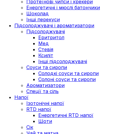
Протеїнові чипси і крекери
Енергетичні і мюслі батончики
Шоколад
Інші перекуси
Підсолоджувачі і ароматизатори
Підсолоджувачі
Еритритол
Мед
Стевія
Ксиліт
Інші підсолоджувачі
Соуси та сиропи
Солодкі соуси та сиропи
Солоні соуси та сиропи
Ароматизатори
Спеції та сіль
Напої
Ізотонічні напої
RTD напої
Енергетичні RTD напої
Шоти
Сік
Чай та матча