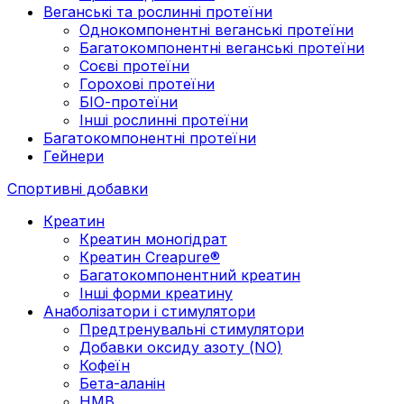
Веганські та рослинні протеїни
Однокомпонентні веганські протеїни
Багатокомпонентні веганські протеїни
Cоєві протеїни
Горохові протеїни
БІО-протеїни
Інші рослинні протеїни
Багатокомпонентні протеїни
Гейнери
Спортивні добавки
Креатин
Креатин моногідрат
Креатин Creapure®
Багатокомпонентний креатин
Інші форми креатину
Анаболізатори і стимулятори
Предтренувальні стимулятори
Добавки оксиду азоту (NO)
Кофеїн
Бета-аланін
HMB