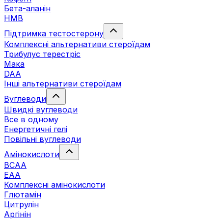
Бета-аланін
HMB
Підтримка тестостерону
Комплексні альтернативи стероїдам
Трибулус терестріс
Мака
DAA
Інші альтернативи стероїдам
Вуглеводи
Швидкі вуглеводи
Все в одному
Енергетичні гелі
Повільні вуглеводи
Амінокислоти
BCAA
EAA
Комплексні амінокислоти
Глютамін
Цитрулін
Аргінін