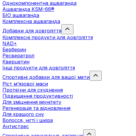
Однокомпонентна ашваганда
Ашваганда KSM-66®
БІО ашваганда
Комплексна ашваганда
Добавки для довголіття
Комплексні продукти для довголіття
NAD+
Берберин
Ресвератрол
Кверцетин
Інші продукти для довголіття
Спортивні добавки для вашої мети
Ріст м'язової маси
Протеїни для схуднення
Підвищення продуктивності
Для зміцнення імунітету
Регенерація та відновлення
Для кращого сну
Волосся, нігті і шкіра
Антистрес
Спортивне харчування. загальне