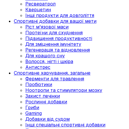
Ресвератрол
Кверцетин
Інші продукти для довголіття
Спортивні добавки для вашої мети
Ріст м'язової маси
Протеїни для схуднення
Підвищення продуктивності
Для зміцнення імунітету
Регенерація та відновлення
Для кращого сну
Волосся, нігті і шкіра
Антистрес
Спортивне харчування. загальне
Ферменти для травлення
Пробіотики
Ноотропи та стимулятори мозку
Захист печінки
Рослинні добавки
Гриби
Gaming
Добавки від судом
Інші спеціальні спортивні добавки