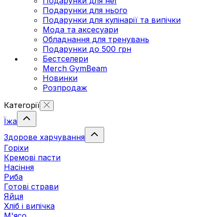
Подарунки для неї
Подарунки для нього
Подарунки для кулінарії та випічки
Мода та аксесуари
Обладнання для тренувань
Подарунки до 500 грн
Бестселери
Merch GymBeam
Новинки
Розпродаж
Категорії
Їжа
Здорове харчування
Горіхи
Кремові пасти
Насіння
Риба
Готові страви
Яйця
Хліб і випічка
М'ясо