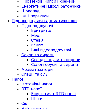
Протеїнові чипси і крекери
Енергетичні і мюслі батончики
Шоколад
Інші перекуси
Підсолоджувачі і ароматизатори
Підсолоджувачі
Еритритол
Мед
Стевія
Ксиліт
Інші підсолоджувачі
Соуси та сиропи
Солодкі соуси та сиропи
Солоні соуси та сиропи
Ароматизатори
Спеції та сіль
Напої
Ізотонічні напої
RTD напої
Енергетичні RTD напої
Шоти
Сік
Чай та матча