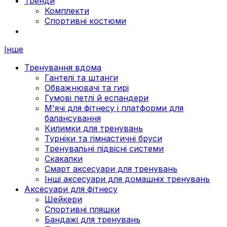
Тренди
Комплекти
Спортивні костюми
Інше
Тренування вдома
Гантелі та штанги
Обважнювачі та гирі
Гумові петлі й еспандери
М'ячі для фітнесу і платформи для
балансування
Килимки для тренувань
Турніки та гімнастичні бруси
Тренувальні підвісні системи
Скакалки
Смарт аксесуари для тренувань
Інші аксесуари для домашніх тренувань
Аксесуари для фітнесу
Шейкери
Спортивні пляшки
Бандажі для тренувань