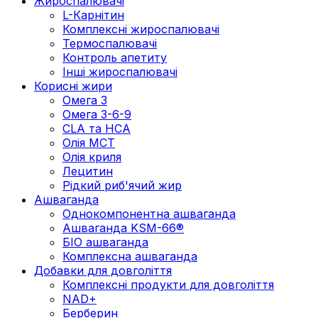
Жироспалювачі
L-Карнітин
Комплексні жироспалювачі
Термоспалювачі
Контроль апетиту
Інші жироспалювачі
Корисні жири
Омега 3
Омега 3-6-9
CLA та HCA
Олія МСТ
Олія криля
Лецитин
Рідкий риб'ячий жир
Ашваганда
Однокомпонентна ашваганда
Ашваганда KSM-66®
БІО ашваганда
Комплексна ашваганда
Добавки для довголіття
Комплексні продукти для довголіття
NAD+
Берберин