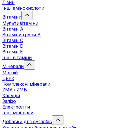
Лізин
Інші амінокислоти
Вітаміни
Мультивітаміни
Вітамін А
Вітаміни групи В
Вітамін C
Вітамін D
Вітамін Е
Інші вітаміни
Мінерали
Магній
Цинк
Комплексні мінерали
ZMA і ZMB
Кальцій
Залізо
Електроліти
Інші мінерали
Добавки для суглобів
Колагенові добавки для суглобів