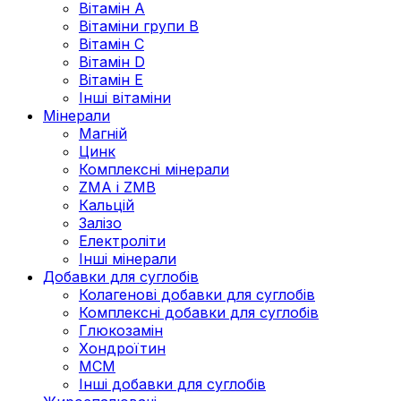
Вітамін А
Вітаміни групи В
Вітамін C
Вітамін D
Вітамін Е
Інші вітаміни
Мінерали
Магній
Цинк
Комплексні мінерали
ZMA і ZMB
Кальцій
Залізо
Електроліти
Інші мінерали
Добавки для суглобів
Колагенові добавки для суглобів
Комплексні добавки для суглобів
Глюкозамін
Хондроїтин
МСМ
Інші добавки для суглобів