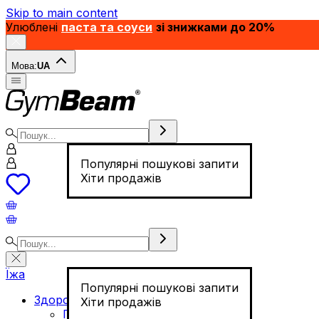
Skip to main content
Улюблені
паста та соуси
зі знижками до 20%
Мова:
UA
Популярні пошукові запити
Хіти продажів
Їжа
Популярні пошукові запити
Здорове харчування
Хіти продажів
Горіхи