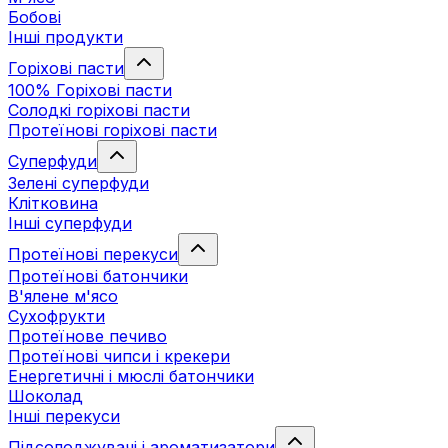
Бобові
Інші продукти
Горіхові пасти
100% Горіхові пасти
Солодкі горіхові пасти
Протеїнові горіхові пасти
Суперфуди
Зелені суперфуди
Клітковина
Інші суперфуди
Протеїнові перекуси
Протеїнові батончики
В'ялене м'ясо
Сухофрукти
Протеїнове печиво
Протеїнові чипси і крекери
Енергетичні і мюслі батончики
Шоколад
Інші перекуси
Підсолоджувачі і ароматизатори