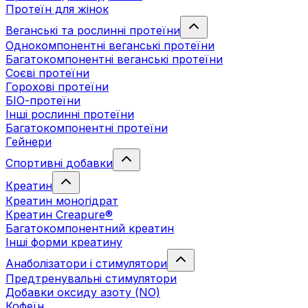
Протеїн для жінок
Веганські та рослинні протеїни
Однокомпонентні веганські протеїни
Багатокомпонентні веганські протеїни
Cоєві протеїни
Горохові протеїни
БІО-протеїни
Інші рослинні протеїни
Багатокомпонентні протеїни
Гейнери
Спортивні добавки
Креатин
Креатин моногідрат
Креатин Creapure®
Багатокомпонентний креатин
Інші форми креатину
Анаболізатори і стимулятори
Предтренувальні стимулятори
Добавки оксиду азоту (NO)
Кофеїн