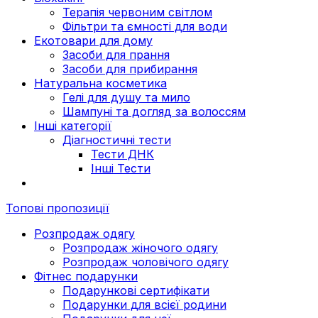
Терапія червоним світлом
Фільтри та ємності для води
Екотовари для дому
Засоби для прання
Засоби для прибирання
Натуральна косметика
Гелі для душу та мило
Шампуні та догляд за волоссям
Інші категорії
Діагностичні тести
Тести ДНК
Інші Тести
Топові пропозиції
Розпродаж одягу
Розпродаж жіночого одягу
Розпродаж чоловічого одягу
Фітнес подарунки
Подарункові сертифікати
Подарунки для всієї родини