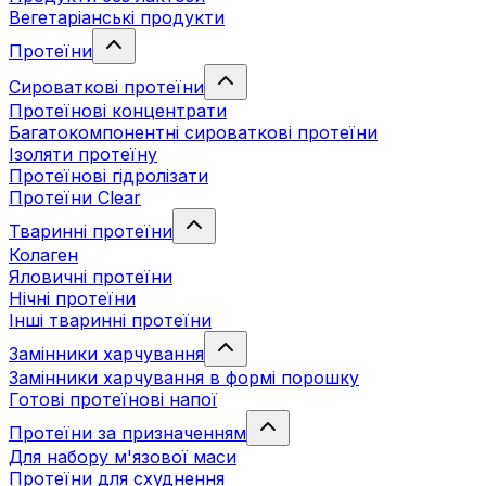
Вегетаріанські продукти
Протеїни
Сироваткові протеїни
Протеїнові концентрати
Багатокомпонентні сироваткові протеїни
Ізоляти протеїну
Протеїнові гідролізати
Протеїни Clear
Тваринні протеїни
Колаген
Яловичні протеїни
Нічні протеїни
Інші тваринні протеїни
Замінники харчування
Замінники харчування в формі порошку
Готові протеїнові напої
Протеїни за призначенням
Для набору м'язової маси
Протеїни для схуднення