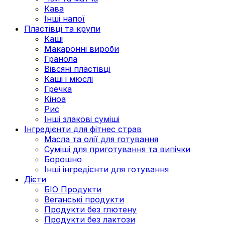
Кава
Інші напої
Пластівці та крупи
Каші
Макаронні вироби
Гранола
Вівсяні пластівці
Каші і мюслі
Гречка
Кіноа
Рис
Інші злакові суміші
Інгредієнти для фітнес страв
Масла та олії для готування
Суміші для приготування та випічки
Борошно
Інші інгредієнти для готування
Дієти
БІО Продукти
Веганські продукти
Продукти без глютену
Продукти без лактози