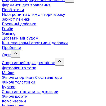
Ферменти для травлення
Пробіотики
Ноотропи та стимулятори мозку
Захист печінки
Рослинні добавки
Гриби
Gaming
Добавки від судом
Інші спеціальні спортивні добавки
Пробники
Одяг
Спортивний одяг для жінок
Футболки та топи
Майки
Жіночі спортивні бюстгальтери
Жіночі толстовки
Куртки
Спортивні штани та джогери
Жіночі шорти
Комбінезони
Купальники