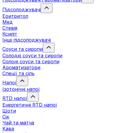
Підсолоджувачі
Еритритол
Мед
Стевія
Ксиліт
Інші підсолоджувачі
Соуси та сиропи
Солодкі соуси та сиропи
Солоні соуси та сиропи
Ароматизатори
Спеції та сіль
Напої
Ізотонічні напої
RTD напої
Енергетичні RTD напої
Шоти
Сік
Чай та матча
Кава