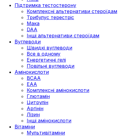
Підтримка тестостерону
Комплексні альтернативи стероїдам
Трибулус терестріс
Мака
DAA
Інші альтернативи стероїдам
Вуглеводи
Швидкі вуглеводи
Все в одному
Енергетичні гелі
Повільні вуглеводи
Амінокислоти
BCAA
EAA
Комплексні амінокислоти
Глютамін
Цитрулін
Аргінін
Лізин
Інші амінокислоти
Вітаміни
Мультивітаміни