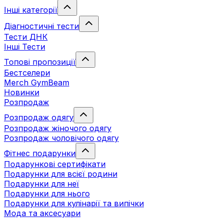
Інші категорії
Діагностичні тести
Тести ДНК
Інші Тести
Топові пропозиції
Бестселери
Merch GymBeam
Новинки
Розпродаж
Розпродаж одягу
Розпродаж жіночого одягу
Розпродаж чоловічого одягу
Фітнес подарунки
Подарункові сертифікати
Подарунки для всієї родини
Подарунки для неї
Подарунки для нього
Подарунки для кулінарії та випічки
Мода та аксесуари