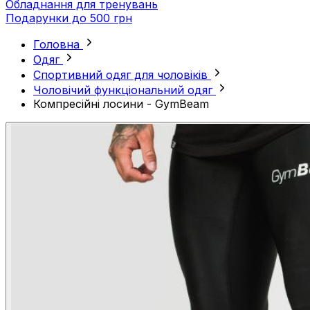
Обладнання для тренувань
Подарунки до 500 грн
Головна
Одяг
Спортивний одяг для чоловіків
Чоловічий функціональний одяг
Компресійні лосини - GymBeam