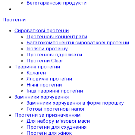
Вегетаріанські продукти
Протеїни
Сироваткові протеїни
Протеїнові концентрати
Багатокомпонентні сироваткові протеїни
Ізоляти протеїну
Протеїнові гідролізати
Протеїни Clear
Тваринні протеїни
Колаген
Яловичні протеїни
Нічні протеїни
Інші тваринні протеїни
Замінники харчування
Замінники харчування в формі порошку
Готові протеїнові напої
Протеїни за призначенням
Для набору м'язової маси
Протеїни для схуднення
Протеїн для жінок