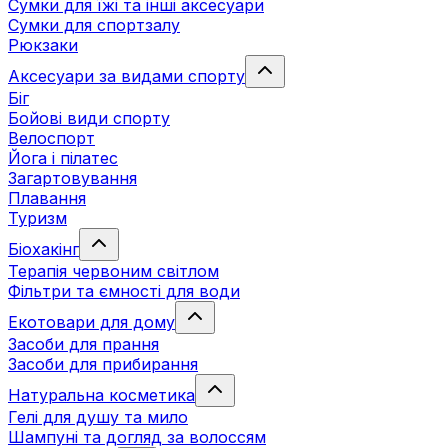
Сумки для їжі та інші аксесуари
Сумки для спортзалу
Рюкзаки
Аксесуари за видами спорту
Біг
Бойові види спорту
Велоспорт
Йога і пілатес
Загартовування
Плавання
Туризм
Біохакінг
Терапія червоним світлом
Фільтри та ємності для води
Екотовари для дому
Засоби для прання
Засоби для прибирання
Натуральна косметика
Гелі для душу та мило
Шампуні та догляд за волоссям