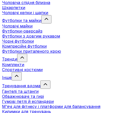
Чоловіча спідня білизна
Шкарпетки
Чоловічі кепки і шапки
Футболки та майки
Чоловічі майки
Футболки-оверсайз
Футболки з довгим рукавом
Чорні футболки
Компресійні футболки
Футболки приталеного крою
Тренди
Комплекти
Спортивні костюми
Інше
Тренування вдома
Гантелі та штанги
Обважнювачі та гирі
Гумові петлі й еспандери
М'ячі для фітнесу і платформи для балансування
Килимки для тренувань