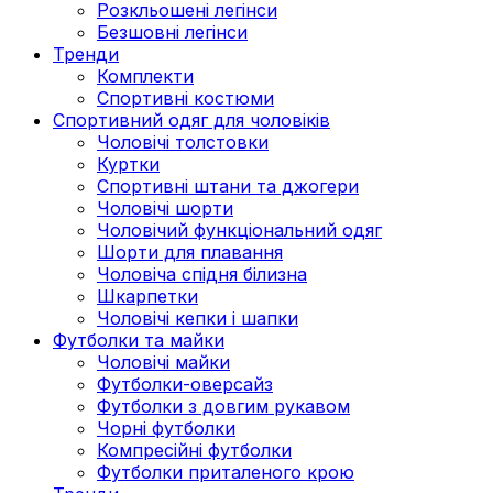
Розкльошені легінси
Безшовні легінси
Тренди
Комплекти
Спортивні костюми
Спортивний одяг для чоловіків
Чоловічі толстовки
Куртки
Спортивні штани та джогери
Чоловічі шорти
Чоловічий функціональний одяг
Шорти для плавання
Чоловіча спідня білизна
Шкарпетки
Чоловічі кепки і шапки
Футболки та майки
Чоловічі майки
Футболки-оверсайз
Футболки з довгим рукавом
Чорні футболки
Компресійні футболки
Футболки приталеного крою