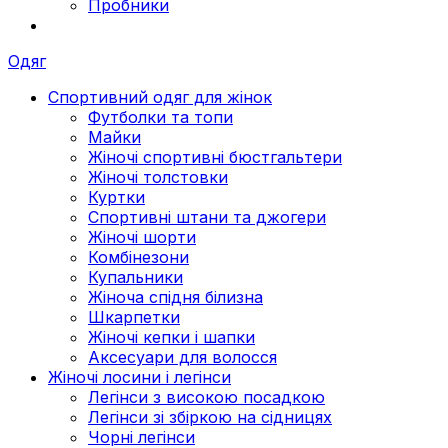
Пробники
Одяг
Спортивний одяг для жінок
Футболки та топи
Майки
Жіночі спортивні бюстгальтери
Жіночі толстовки
Куртки
Спортивні штани та джогери
Жіночі шорти
Комбінезони
Купальники
Жіноча спідня білизна
Шкарпетки
Жіночі кепки і шапки
Аксесуари для волосся
Жіночі лосини і легінси
Легінси з високою посадкою
Легінси зі збіркою на сідницях
Чорні легінси