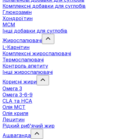
Комплексні добавки для суглобів
Глюкозамін
Хондроїтин
МСМ
Інші добавки для суглобів
Жироспалювачі
L-Карнітин
Комплексні жироспалювачі
Термоспалювачі
Контроль апетиту
Інші жироспалювачі
Корисні жири
Омега 3
Омега 3-6-9
CLA та HCA
Олія МСТ
Олія криля
Лецитин
Рідкий риб'ячий жир
Ашваганда