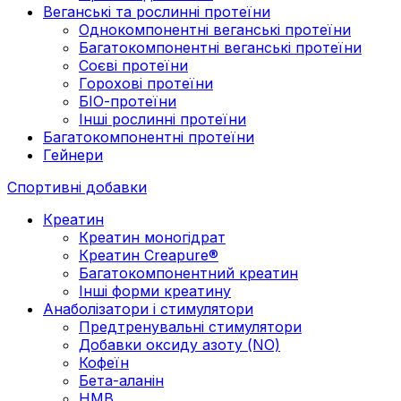
Веганські та рослинні протеїни
Однокомпонентні веганські протеїни
Багатокомпонентні веганські протеїни
Cоєві протеїни
Горохові протеїни
БІО-протеїни
Інші рослинні протеїни
Багатокомпонентні протеїни
Гейнери
Спортивні добавки
Креатин
Креатин моногідрат
Креатин Creapure®
Багатокомпонентний креатин
Інші форми креатину
Анаболізатори і стимулятори
Предтренувальні стимулятори
Добавки оксиду азоту (NO)
Кофеїн
Бета-аланін
HMB