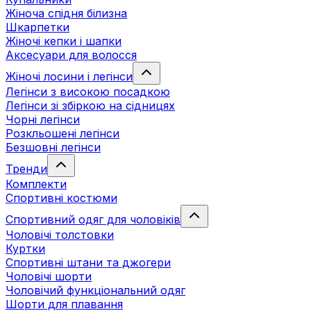
Жіноча спідня білизна
Шкарпетки
Жіночі кепки і шапки
Аксесуари для волосся
Жіночі лосини і легінси
Легінси з високою посадкою
Легінси зі збіркою на сідницях
Чорні легінси
Розкльошені легінси
Безшовні легінси
Тренди
Комплекти
Спортивні костюми
Спортивний одяг для чоловіків
Чоловічі толстовки
Куртки
Спортивні штани та джогери
Чоловічі шорти
Чоловічий функціональний одяг
Шорти для плавання