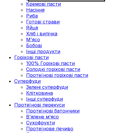
Кремові пасти
Насіння
Риба
Готові страви
Яйця
Хліб і випічка
М'ясо
Бобові
Інші продукти
Горіхові пасти
100% Горіхові пасти
Солодкі горіхові пасти
Протеїнові горіхові пасти
Суперфуди
Зелені суперфуди
Клітковина
Інші суперфуди
Протеїнові перекуси
Протеїнові батончики
В'ялене м'ясо
Сухофрукти
Протеїнове печиво