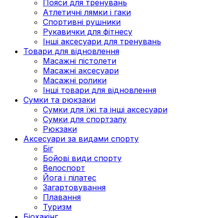
Пояси для тренувань
Атлетичні лямки і гаки
Спортивні рушники
Рукавички для фітнесу
Інші аксесуари для тренувань
Товари для відновлення
Масажні пістолети
Масажні аксесуари
Масажні ролики
Інші товари для відновлення
Сумки та рюкзаки
Сумки для їжі та інші аксесуари
Сумки для спортзалу
Рюкзаки
Аксесуари за видами спорту
Біг
Бойові види спорту
Велоспорт
Йога і пілатес
Загартовування
Плавання
Туризм
Біохакінг