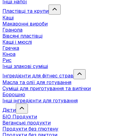
Інші напої
Пластівці та крупи
Каші
Макаронні вироби
Гранола
Вівсяні пластівці
Каші і мюслі
Гречка
Кіноа
Рис
Інші злакові суміші
Інгредієнти для фітнес страв
Масла та олії для готування
Суміші для приготування та випічки
Борошно
Інші інгредієнти для готування
Дієти
БІО Продукти
Веганські продукти
Продукти без глютену
Продукти без лактози