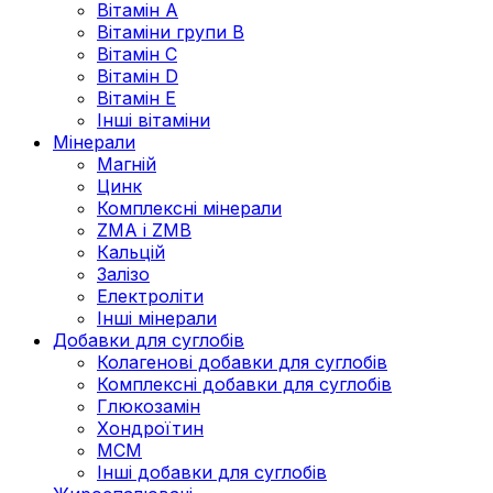
Вітамін А
Вітаміни групи В
Вітамін C
Вітамін D
Вітамін Е
Інші вітаміни
Мінерали
Магній
Цинк
Комплексні мінерали
ZMA і ZMB
Кальцій
Залізо
Електроліти
Інші мінерали
Добавки для суглобів
Колагенові добавки для суглобів
Комплексні добавки для суглобів
Глюкозамін
Хондроїтин
МСМ
Інші добавки для суглобів