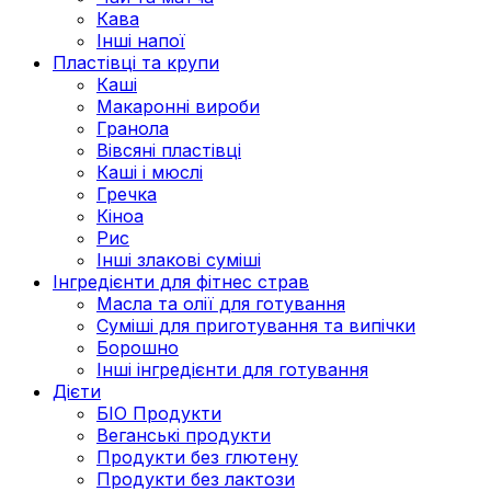
Кава
Інші напої
Пластівці та крупи
Каші
Макаронні вироби
Гранола
Вівсяні пластівці
Каші і мюслі
Гречка
Кіноа
Рис
Інші злакові суміші
Інгредієнти для фітнес страв
Масла та олії для готування
Суміші для приготування та випічки
Борошно
Інші інгредієнти для готування
Дієти
БІО Продукти
Веганські продукти
Продукти без глютену
Продукти без лактози