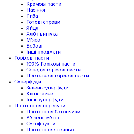
Кремові пасти
Насіння
Риба
Готові страви
Яйця
Хліб і випічка
М'ясо
Бобові
Інші продукти
Горіхові пасти
100% Горіхові пасти
Солодкі горіхові пасти
Протеїнові горіхові пасти
Суперфуди
Зелені суперфуди
Клітковина
Інші суперфуди
Протеїнові перекуси
Протеїнові батончики
В'ялене м'ясо
Сухофрукти
Протеїнове печиво