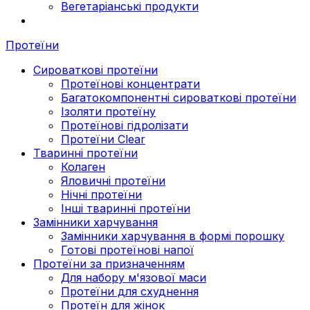
Вегетаріанські продукти
Протеїни
Сироваткові протеїни
Протеїнові концентрати
Багатокомпонентні сироваткові протеїни
Ізоляти протеїну
Протеїнові гідролізати
Протеїни Clear
Тваринні протеїни
Колаген
Яловичні протеїни
Нічні протеїни
Інші тваринні протеїни
Замінники харчування
Замінники харчування в формі порошку
Готові протеїнові напої
Протеїни за призначенням
Для набору м'язової маси
Протеїни для схуднення
Протеїн для жінок