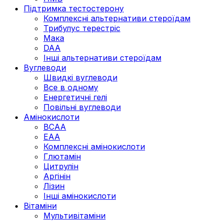
Підтримка тестостерону
Комплексні альтернативи стероїдам
Трибулус терестріс
Мака
DAA
Інші альтернативи стероїдам
Вуглеводи
Швидкі вуглеводи
Все в одному
Енергетичні гелі
Повільні вуглеводи
Амінокислоти
BCAA
EAA
Комплексні амінокислоти
Глютамін
Цитрулін
Аргінін
Лізин
Інші амінокислоти
Вітаміни
Мультивітаміни