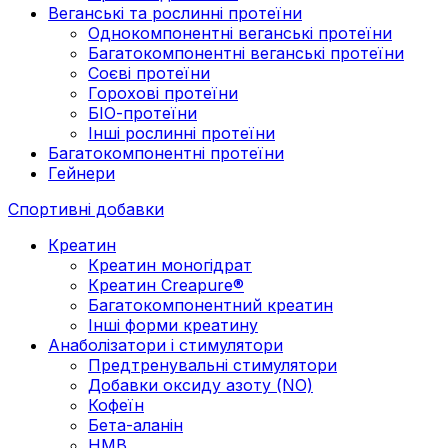
Веганські та рослинні протеїни
Однокомпонентні веганські протеїни
Багатокомпонентні веганські протеїни
Cоєві протеїни
Горохові протеїни
БІО-протеїни
Інші рослинні протеїни
Багатокомпонентні протеїни
Гейнери
Спортивні добавки
Креатин
Креатин моногідрат
Креатин Creapure®
Багатокомпонентний креатин
Інші форми креатину
Анаболізатори і стимулятори
Предтренувальні стимулятори
Добавки оксиду азоту (NO)
Кофеїн
Бета-аланін
HMB