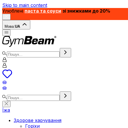
Skip to main content
Улюблені
паста та соуси
зі знижками до 20%
Мова:
UA
Їжа
Здорове харчування
Горіхи