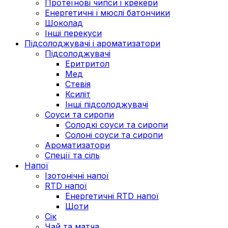
Протеїнові чипси і крекери
Енергетичні і мюслі батончики
Шоколад
Інші перекуси
Підсолоджувачі і ароматизатори
Підсолоджувачі
Еритритол
Мед
Стевія
Ксиліт
Інші підсолоджувачі
Соуси та сиропи
Солодкі соуси та сиропи
Солоні соуси та сиропи
Ароматизатори
Спеції та сіль
Напої
Ізотонічні напої
RTD напої
Енергетичні RTD напої
Шоти
Сік
Чай та матча