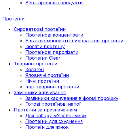
Вегетаріанські продукти
Протеїни
Сироваткові протеїни
Протеїнові концентрати
Багатокомпонентні сироваткові протеїни
Ізоляти протеїну
Протеїнові гідролізати
Протеїни Clear
Тваринні протеїни
Колаген
Яловичні протеїни
Нічні протеїни
Інші тваринні протеїни
Замінники харчування
Замінники харчування в формі порошку
Готові протеїнові напої
Протеїни за призначенням
Для набору м'язової маси
Протеїни для схуднення
Протеїн для жінок