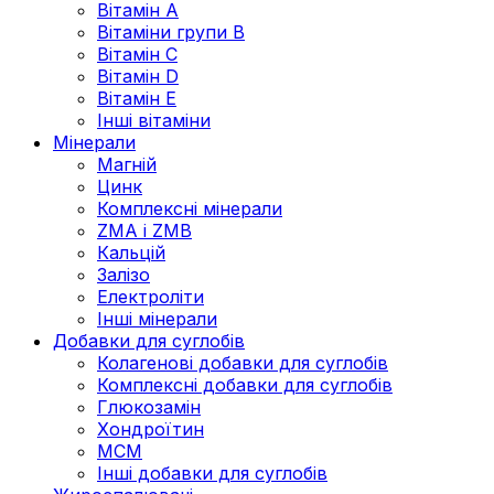
Вітамін А
Вітаміни групи В
Вітамін C
Вітамін D
Вітамін Е
Інші вітаміни
Мінерали
Магній
Цинк
Комплексні мінерали
ZMA і ZMB
Кальцій
Залізо
Електроліти
Інші мінерали
Добавки для суглобів
Колагенові добавки для суглобів
Комплексні добавки для суглобів
Глюкозамін
Хондроїтин
МСМ
Інші добавки для суглобів