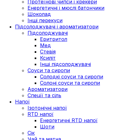
Протеїнові чипси і крекери
Енергетичні і мюслі батончики
Шоколад
Інші перекуси
Підсолоджувачі і ароматизатори
Підсолоджувачі
Еритритол
Мед
Стевія
Ксиліт
Інші підсолоджувачі
Соуси та сиропи
Солодкі соуси та сиропи
Солоні соуси та сиропи
Ароматизатори
Спеції та сіль
Напої
Ізотонічні напої
RTD напої
Енергетичні RTD напої
Шоти
Сік
Чай та матча