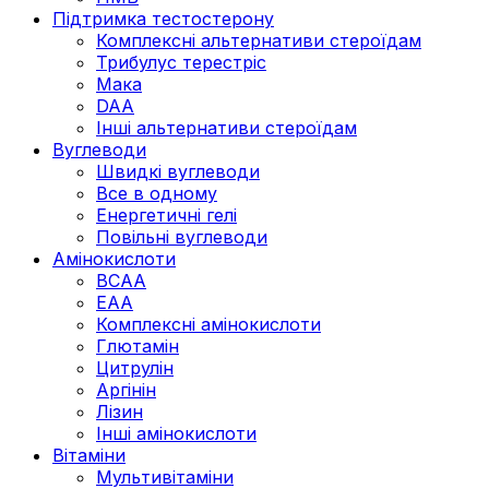
Підтримка тестостерону
Комплексні альтернативи стероїдам
Трибулус терестріс
Мака
DAA
Інші альтернативи стероїдам
Вуглеводи
Швидкі вуглеводи
Все в одному
Енергетичні гелі
Повільні вуглеводи
Амінокислоти
BCAA
EAA
Комплексні амінокислоти
Глютамін
Цитрулін
Аргінін
Лізин
Інші амінокислоти
Вітаміни
Мультивітаміни