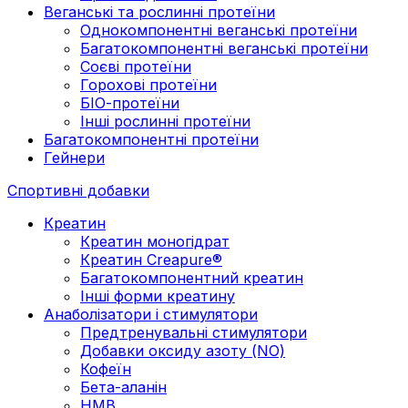
Веганські та рослинні протеїни
Однокомпонентні веганські протеїни
Багатокомпонентні веганські протеїни
Cоєві протеїни
Горохові протеїни
БІО-протеїни
Інші рослинні протеїни
Багатокомпонентні протеїни
Гейнери
Спортивні добавки
Креатин
Креатин моногідрат
Креатин Creapure®
Багатокомпонентний креатин
Інші форми креатину
Анаболізатори і стимулятори
Предтренувальні стимулятори
Добавки оксиду азоту (NO)
Кофеїн
Бета-аланін
HMB