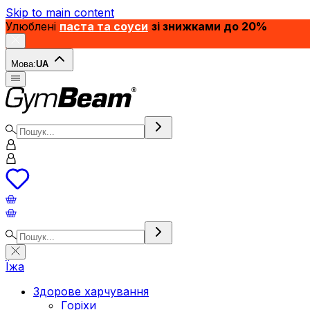
Skip to main content
Улюблені
паста та соуси
зі знижками до 20%
Мова:
UA
Їжа
Здорове харчування
Горіхи