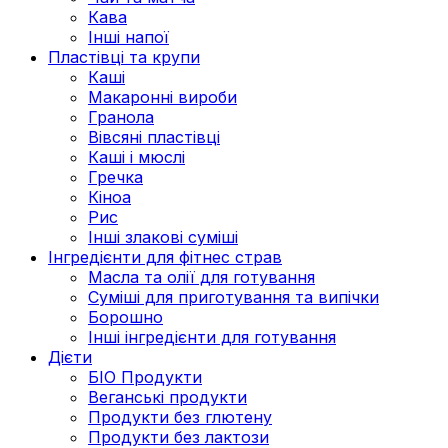
Кава
Інші напої
Пластівці та крупи
Каші
Макаронні вироби
Гранола
Вівсяні пластівці
Каші і мюслі
Гречка
Кіноа
Рис
Інші злакові суміші
Інгредієнти для фітнес страв
Масла та олії для готування
Суміші для приготування та випічки
Борошно
Інші інгредієнти для готування
Дієти
БІО Продукти
Веганські продукти
Продукти без глютену
Продукти без лактози