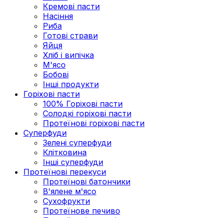
Кремові пасти
Насіння
Риба
Готові страви
Яйця
Хліб і випічка
М'ясо
Бобові
Інші продукти
Горіхові пасти
100% Горіхові пасти
Солодкі горіхові пасти
Протеїнові горіхові пасти
Суперфуди
Зелені суперфуди
Клітковина
Інші суперфуди
Протеїнові перекуси
Протеїнові батончики
В'ялене м'ясо
Сухофрукти
Протеїнове печиво