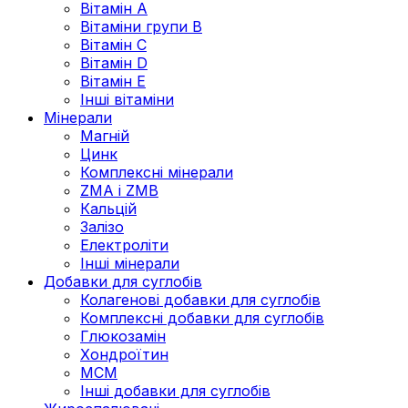
Вітамін А
Вітаміни групи В
Вітамін C
Вітамін D
Вітамін Е
Інші вітаміни
Мінерали
Магній
Цинк
Комплексні мінерали
ZMA і ZMB
Кальцій
Залізо
Електроліти
Інші мінерали
Добавки для суглобів
Колагенові добавки для суглобів
Комплексні добавки для суглобів
Глюкозамін
Хондроїтин
МСМ
Інші добавки для суглобів