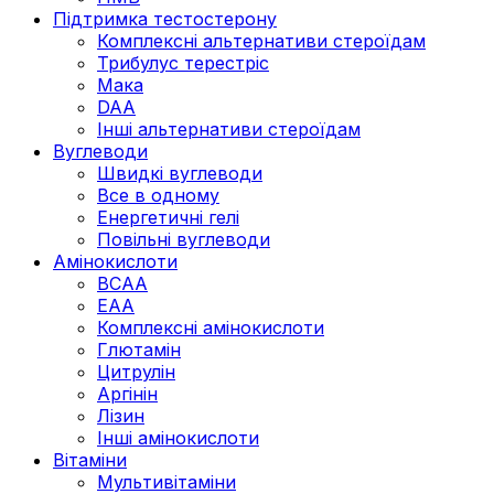
Підтримка тестостерону
Комплексні альтернативи стероїдам
Трибулус терестріс
Мака
DAA
Інші альтернативи стероїдам
Вуглеводи
Швидкі вуглеводи
Все в одному
Енергетичні гелі
Повільні вуглеводи
Амінокислоти
BCAA
EAA
Комплексні амінокислоти
Глютамін
Цитрулін
Аргінін
Лізин
Інші амінокислоти
Вітаміни
Мультивітаміни