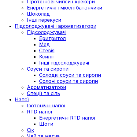
Протеїнові чипси і крекери
Енергетичні і мюслі батончики
Шоколад
Інші перекуси
Підсолоджувачі і ароматизатори
Підсолоджувачі
Еритритол
Мед
Стевія
Ксиліт
Інші підсолоджувачі
Соуси та сиропи
Солодкі соуси та сиропи
Солоні соуси та сиропи
Ароматизатори
Спеції та сіль
Напої
Ізотонічні напої
RTD напої
Енергетичні RTD напої
Шоти
Сік
Чай та матча