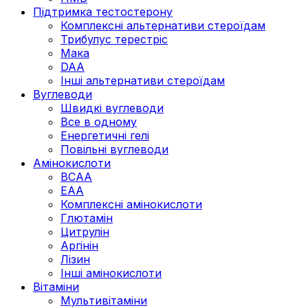
Підтримка тестостерону
Комплексні альтернативи стероїдам
Трибулус терестріс
Мака
DAA
Інші альтернативи стероїдам
Вуглеводи
Швидкі вуглеводи
Все в одному
Енергетичні гелі
Повільні вуглеводи
Амінокислоти
BCAA
EAA
Комплексні амінокислоти
Глютамін
Цитрулін
Аргінін
Лізин
Інші амінокислоти
Вітаміни
Мультивітаміни