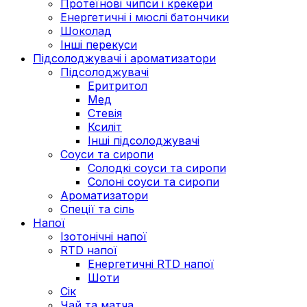
Протеїнові чипси і крекери
Енергетичні і мюслі батончики
Шоколад
Інші перекуси
Підсолоджувачі і ароматизатори
Підсолоджувачі
Еритритол
Мед
Стевія
Ксиліт
Інші підсолоджувачі
Соуси та сиропи
Солодкі соуси та сиропи
Солоні соуси та сиропи
Ароматизатори
Спеції та сіль
Напої
Ізотонічні напої
RTD напої
Енергетичні RTD напої
Шоти
Сік
Чай та матча