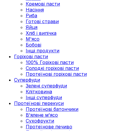
Кремові пасти
Насіння
Риба
Готові страви
Яйця
Хліб і випічка
М'ясо
Бобові
Інші продукти
Горіхові пасти
100% Горіхові пасти
Солодкі горіхові пасти
Протеїнові горіхові пасти
Суперфуди
Зелені суперфуди
Клітковина
Інші суперфуди
Протеїнові перекуси
Протеїнові батончики
В'ялене м'ясо
Сухофрукти
Протеїнове печиво