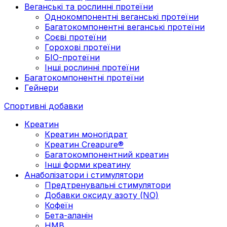
Веганські та рослинні протеїни
Однокомпонентні веганські протеїни
Багатокомпонентні веганські протеїни
Cоєві протеїни
Горохові протеїни
БІО-протеїни
Інші рослинні протеїни
Багатокомпонентні протеїни
Гейнери
Спортивні добавки
Креатин
Креатин моногідрат
Креатин Creapure®
Багатокомпонентний креатин
Інші форми креатину
Анаболізатори і стимулятори
Предтренувальні стимулятори
Добавки оксиду азоту (NO)
Кофеїн
Бета-аланін
HMB