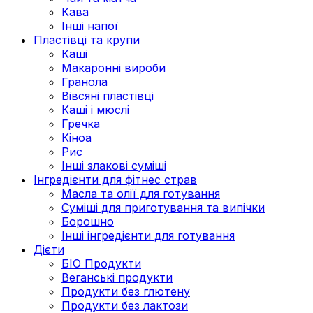
Кава
Інші напої
Пластівці та крупи
Каші
Макаронні вироби
Гранола
Вівсяні пластівці
Каші і мюслі
Гречка
Кіноа
Рис
Інші злакові суміші
Інгредієнти для фітнес страв
Масла та олії для готування
Суміші для приготування та випічки
Борошно
Інші інгредієнти для готування
Дієти
БІО Продукти
Веганські продукти
Продукти без глютену
Продукти без лактози