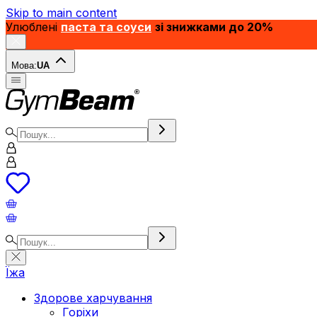
Skip to main content
Улюблені
паста та соуси
зі знижками до 20%
Мова:
UA
Їжа
Здорове харчування
Горіхи