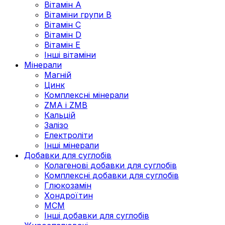
Вітамін А
Вітаміни групи В
Вітамін C
Вітамін D
Вітамін Е
Інші вітаміни
Мінерали
Магній
Цинк
Комплексні мінерали
ZMA і ZMB
Кальцій
Залізо
Електроліти
Інші мінерали
Добавки для суглобів
Колагенові добавки для суглобів
Комплексні добавки для суглобів
Глюкозамін
Хондроїтин
МСМ
Інші добавки для суглобів