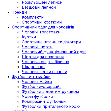
Розкльошені легінси
Безшовні легінси
Тренди
Комплекти
Спортивні костюми
Спортивний одяг для чоловіків
Чоловічі толстовки
Куртки
Спортивні штани та джогери
Чоловічі шорти
Чоловічий функціональний одяг
Шорти для плавання
Чоловіча спідня білизна
Шкарпетки
Чоловічі кепки і шапки
Футболки та майки
Чоловічі майки
Футболки-оверсайз
Футболки з довгим рукавом
Чорні футболки
Компресійні футболки
Футболки приталеного крою