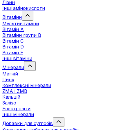
Лізин
Інші амінокислоти
Вітаміни
Мультивітаміни
Вітамін А
Вітаміни групи В
Вітамін C
Вітамін D
Вітамін Е
Інші вітаміни
Мінерали
Магній
Цинк
Комплексні мінерали
ZMA і ZMB
Кальцій
Залізо
Електроліти
Інші мінерали
Добавки для суглобів
Колагенові добавки для суглобів