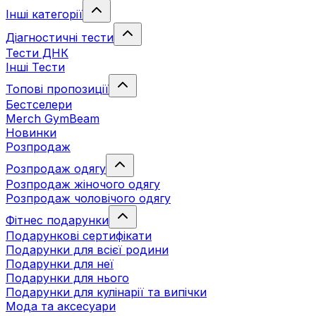
Інші категорії
Діагностичні тести
Тести ДНК
Інші Тести
Топові пропозиції
Бестселери
Merch GymBeam
Новинки
Розпродаж
Розпродаж одягу
Розпродаж жіночого одягу
Розпродаж чоловічого одягу
Фітнес подарунки
Подарункові сертифікати
Подарунки для всієї родини
Подарунки для неї
Подарунки для нього
Подарунки для кулінарії та випічки
Мода та аксесуари