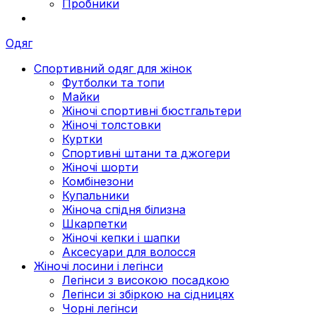
Пробники
Одяг
Спортивний одяг для жінок
Футболки та топи
Майки
Жіночі спортивні бюстгальтери
Жіночі толстовки
Куртки
Спортивні штани та джогери
Жіночі шорти
Комбінезони
Купальники
Жіноча спідня білизна
Шкарпетки
Жіночі кепки і шапки
Аксесуари для волосся
Жіночі лосини і легінси
Легінси з високою посадкою
Легінси зі збіркою на сідницях
Чорні легінси