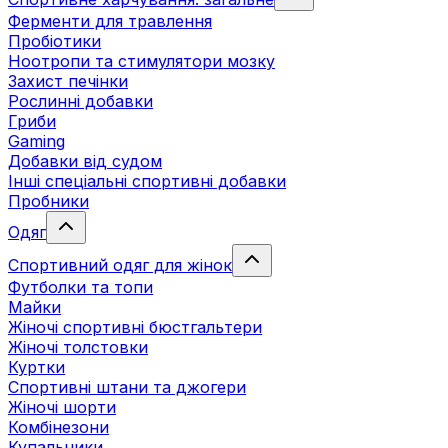
Ферменти для травлення
Пробіотики
Ноотропи та стимулятори мозку
Захист печінки
Рослинні добавки
Гриби
Gaming
Добавки від судом
Інші спеціальні спортивні добавки
Пробники
Одяг
Спортивний одяг для жінок
Футболки та топи
Майки
Жіночі спортивні бюстгальтери
Жіночі толстовки
Куртки
Спортивні штани та джогери
Жіночі шорти
Комбінезони
Купальники