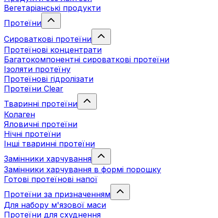
Вегетаріанські продукти
Протеїни
Сироваткові протеїни
Протеїнові концентрати
Багатокомпонентні сироваткові протеїни
Ізоляти протеїну
Протеїнові гідролізати
Протеїни Clear
Тваринні протеїни
Колаген
Яловичні протеїни
Нічні протеїни
Інші тваринні протеїни
Замінники харчування
Замінники харчування в формі порошку
Готові протеїнові напої
Протеїни за призначенням
Для набору м'язової маси
Протеїни для схуднення