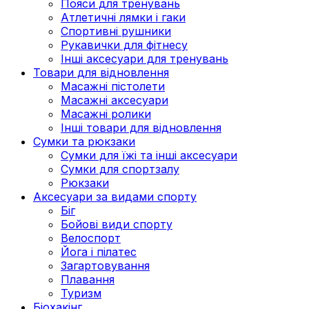
Пояси для тренувань
Атлетичні лямки і гаки
Спортивні рушники
Рукавички для фітнесу
Інші аксесуари для тренувань
Товари для відновлення
Масажні пістолети
Масажні аксесуари
Масажні ролики
Інші товари для відновлення
Сумки та рюкзаки
Сумки для їжі та інші аксесуари
Сумки для спортзалу
Рюкзаки
Аксесуари за видами спорту
Біг
Бойові види спорту
Велоспорт
Йога і пілатес
Загартовування
Плавання
Туризм
Біохакінг