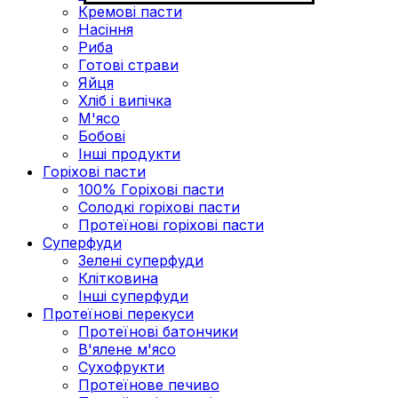
Кремові пасти
Насіння
Риба
Готові страви
Яйця
Хліб і випічка
М'ясо
Бобові
Інші продукти
Горіхові пасти
100% Горіхові пасти
Солодкі горіхові пасти
Протеїнові горіхові пасти
Суперфуди
Зелені суперфуди
Клітковина
Інші суперфуди
Протеїнові перекуси
Протеїнові батончики
В'ялене м'ясо
Сухофрукти
Протеїнове печиво