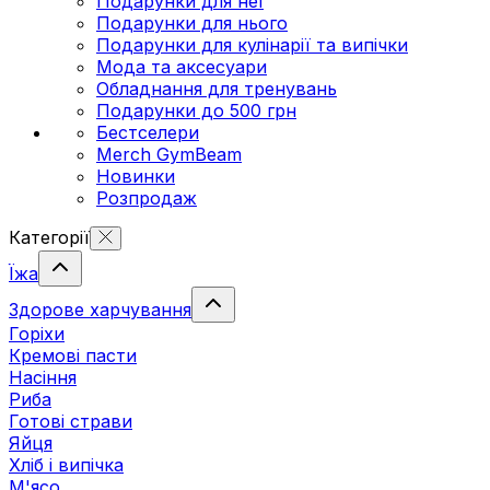
Подарунки для неї
Подарунки для нього
Подарунки для кулінарії та випічки
Мода та аксесуари
Обладнання для тренувань
Подарунки до 500 грн
Бестселери
Merch GymBeam
Новинки
Розпродаж
Категорії
Їжа
Здорове харчування
Горіхи
Кремові пасти
Насіння
Риба
Готові страви
Яйця
Хліб і випічка
М'ясо