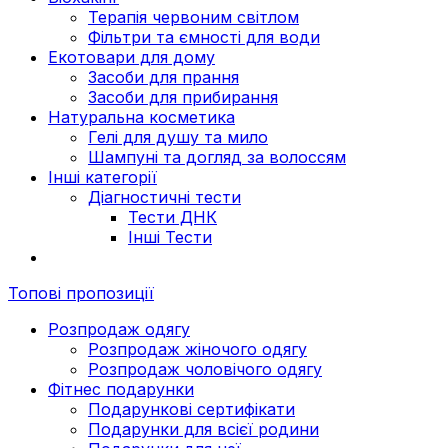
Терапія червоним світлом
Фільтри та ємності для води
Екотовари для дому
Засоби для прання
Засоби для прибирання
Натуральна косметика
Гелі для душу та мило
Шампуні та догляд за волоссям
Інші категорії
Діагностичні тести
Тести ДНК
Інші Тести
Топові пропозиції
Розпродаж одягу
Розпродаж жіночого одягу
Розпродаж чоловічого одягу
Фітнес подарунки
Подарункові сертифікати
Подарунки для всієї родини