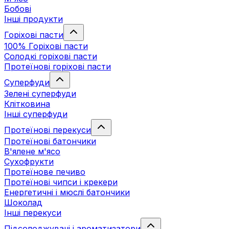
Бобові
Інші продукти
Горіхові пасти
100% Горіхові пасти
Солодкі горіхові пасти
Протеїнові горіхові пасти
Суперфуди
Зелені суперфуди
Клітковина
Інші суперфуди
Протеїнові перекуси
Протеїнові батончики
В'ялене м'ясо
Сухофрукти
Протеїнове печиво
Протеїнові чипси і крекери
Енергетичні і мюслі батончики
Шоколад
Інші перекуси
Підсолоджувачі і ароматизатори