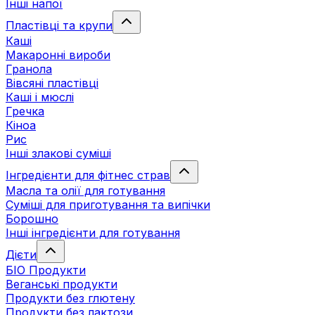
Інші напої
Пластівці та крупи
Каші
Макаронні вироби
Гранола
Вівсяні пластівці
Каші і мюслі
Гречка
Кіноа
Рис
Інші злакові суміші
Інгредієнти для фітнес страв
Масла та олії для готування
Суміші для приготування та випічки
Борошно
Інші інгредієнти для готування
Дієти
БІО Продукти
Веганські продукти
Продукти без глютену
Продукти без лактози