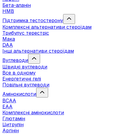
Бета-аланін
HMB
Підтримка тестостерону
Комплексні альтернативи стероїдам
Трибулус терестріс
Мака
DAA
Інші альтернативи стероїдам
Вуглеводи
Швидкі вуглеводи
Все в одному
Енергетичні гелі
Повільні вуглеводи
Амінокислоти
BCAA
EAA
Комплексні амінокислоти
Глютамін
Цитрулін
Аргінін