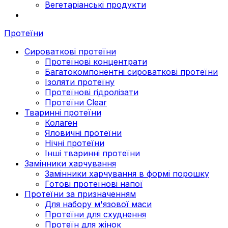
Вегетаріанські продукти
Протеїни
Сироваткові протеїни
Протеїнові концентрати
Багатокомпонентні сироваткові протеїни
Ізоляти протеїну
Протеїнові гідролізати
Протеїни Clear
Тваринні протеїни
Колаген
Яловичні протеїни
Нічні протеїни
Інші тваринні протеїни
Замінники харчування
Замінники харчування в формі порошку
Готові протеїнові напої
Протеїни за призначенням
Для набору м'язової маси
Протеїни для схуднення
Протеїн для жінок