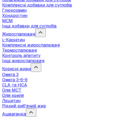
Комплексні добавки для суглобів
Глюкозамін
Хондроїтин
МСМ
Інші добавки для суглобів
Жироспалювачі
L-Карнітин
Комплексні жироспалювачі
Термоспалювачі
Контроль апетиту
Інші жироспалювачі
Корисні жири
Омега 3
Омега 3-6-9
CLA та HCA
Олія МСТ
Олія криля
Лецитин
Рідкий риб'ячий жир
Ашваганда