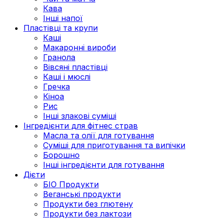
Кава
Інші напої
Пластівці та крупи
Каші
Макаронні вироби
Гранола
Вівсяні пластівці
Каші і мюслі
Гречка
Кіноа
Рис
Інші злакові суміші
Інгредієнти для фітнес страв
Масла та олії для готування
Суміші для приготування та випічки
Борошно
Інші інгредієнти для готування
Дієти
БІО Продукти
Веганські продукти
Продукти без глютену
Продукти без лактози