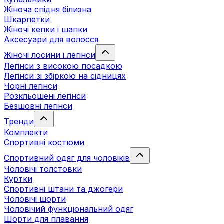
Жіноча спідня білизна
Шкарпетки
Жіночі кепки і шапки
Аксесуари для волосся
Жіночі лосини і легінси
Легінси з високою посадкою
Легінси зі збіркою на сідницях
Чорні легінси
Розкльошені легінси
Безшовні легінси
Тренди
Комплекти
Спортивні костюми
Спортивний одяг для чоловіків
Чоловічі толстовки
Куртки
Спортивні штани та джогери
Чоловічі шорти
Чоловічий функціональний одяг
Шорти для плавання