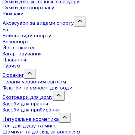
Сумки для їжі та інші аксесуари
Сумки для спортзалу
Рюкзаки
Аксесуари за видами спорту
Біг
Бойові види спорту
Велоспорт
Йога і пілатес
Загартовування
Плавання
Туризм
Біохакінг
Терапія червоним світлом
Фільтри та ємності для води
Екотовари для дому
Засоби для прання
Засоби для прибирання
Натуральна косметика
Гелі для душу та мило
Шампуні та догляд за волоссям