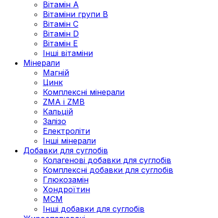
Вітамін А
Вітаміни групи В
Вітамін C
Вітамін D
Вітамін Е
Інші вітаміни
Мінерали
Магній
Цинк
Комплексні мінерали
ZMA і ZMB
Кальцій
Залізо
Електроліти
Інші мінерали
Добавки для суглобів
Колагенові добавки для суглобів
Комплексні добавки для суглобів
Глюкозамін
Хондроїтин
МСМ
Інші добавки для суглобів