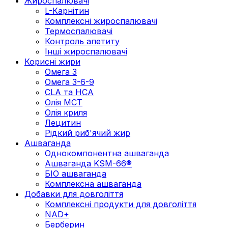
Жироспалювачі
L-Карнітин
Комплексні жироспалювачі
Термоспалювачі
Контроль апетиту
Інші жироспалювачі
Корисні жири
Омега 3
Омега 3-6-9
CLA та HCA
Олія МСТ
Олія криля
Лецитин
Рідкий риб'ячий жир
Ашваганда
Однокомпонентна ашваганда
Ашваганда KSM-66®
БІО ашваганда
Комплексна ашваганда
Добавки для довголіття
Комплексні продукти для довголіття
NAD+
Берберин