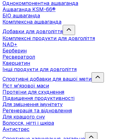
Однокомпонентна ашваганда
Ашваганда KSM-66®
БІО ашваганда
Комплексна ашваганда
Добавки для довголіття
Комплексні продукти для довголіття
NAD+
Берберин
Ресвератрол
Кверцетин
Інші продукти для довголіття
Спортивні добавки для вашої мети
Ріст м'язової маси
Протеїни для схуднення
Підвищення продуктивності
Для зміцнення імунітету
Регенерація та відновлення
Для кращого сну
Волосся, нігті і шкіра
Антистрес
Спортивне харчування. загальне