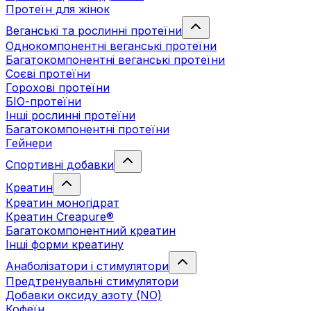
Протеїн для жінок
Веганські та рослинні протеїни
Однокомпонентні веганські протеїни
Багатокомпонентні веганські протеїни
Cоєві протеїни
Горохові протеїни
БІО-протеїни
Інші рослинні протеїни
Багатокомпонентні протеїни
Гейнери
Спортивні добавки
Креатин
Креатин моногідрат
Креатин Creapure®
Багатокомпонентний креатин
Інші форми креатину
Анаболізатори і стимулятори
Предтренувальні стимулятори
Добавки оксиду азоту (NO)
Кофеїн