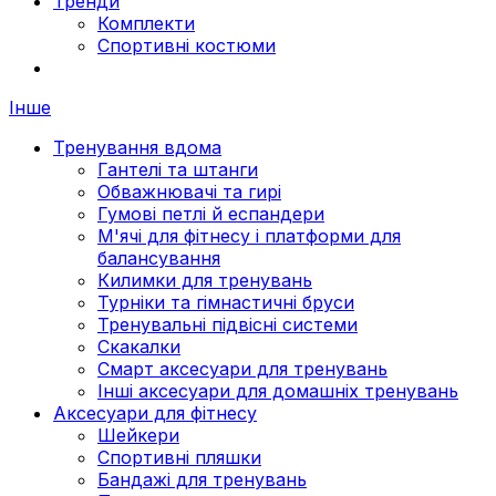
Тренди
Комплекти
Спортивні костюми
Інше
Тренування вдома
Гантелі та штанги
Обважнювачі та гирі
Гумові петлі й еспандери
М'ячі для фітнесу і платформи для
балансування
Килимки для тренувань
Турніки та гімнастичні бруси
Тренувальні підвісні системи
Скакалки
Смарт аксесуари для тренувань
Інші аксесуари для домашніх тренувань
Аксесуари для фітнесу
Шейкери
Спортивні пляшки
Бандажі для тренувань