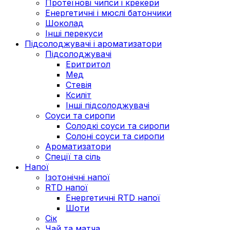
Протеїнові чипси і крекери
Енергетичні і мюслі батончики
Шоколад
Інші перекуси
Підсолоджувачі і ароматизатори
Підсолоджувачі
Еритритол
Мед
Стевія
Ксиліт
Інші підсолоджувачі
Соуси та сиропи
Солодкі соуси та сиропи
Солоні соуси та сиропи
Ароматизатори
Спеції та сіль
Напої
Ізотонічні напої
RTD напої
Енергетичні RTD напої
Шоти
Сік
Чай та матча