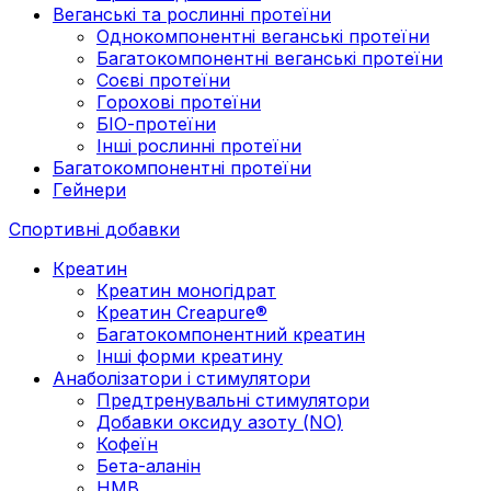
Веганські та рослинні протеїни
Однокомпонентні веганські протеїни
Багатокомпонентні веганські протеїни
Cоєві протеїни
Горохові протеїни
БІО-протеїни
Інші рослинні протеїни
Багатокомпонентні протеїни
Гейнери
Спортивні добавки
Креатин
Креатин моногідрат
Креатин Creapure®
Багатокомпонентний креатин
Інші форми креатину
Анаболізатори і стимулятори
Предтренувальні стимулятори
Добавки оксиду азоту (NO)
Кофеїн
Бета-аланін
HMB