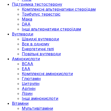
Підтримка тестостерону
Комплексні альтернативи стероїдам
Трибулус терестріс
Мака
DAA
Інші альтернативи стероїдам
Вуглеводи
Швидкі вуглеводи
Все в одному
Енергетичні гелі
Повільні вуглеводи
Амінокислоти
BCAA
EAA
Комплексні амінокислоти
Глютамін
Цитрулін
Аргінін
Лізин
Інші амінокислоти
Вітаміни
Мультивітаміни