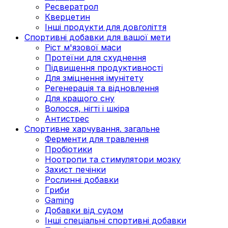
Ресвератрол
Кверцетин
Інші продукти для довголіття
Спортивні добавки для вашої мети
Ріст м'язової маси
Протеїни для схуднення
Підвищення продуктивності
Для зміцнення імунітету
Регенерація та відновлення
Для кращого сну
Волосся, нігті і шкіра
Антистрес
Спортивне харчування. загальне
Ферменти для травлення
Пробіотики
Ноотропи та стимулятори мозку
Захист печінки
Рослинні добавки
Гриби
Gaming
Добавки від судом
Інші спеціальні спортивні добавки