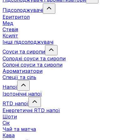
Підсолоджувачі
Еритритол
Мед
Стевія
Ксиліт
Інші підсолоджувачі
Соуси та сиропи
Солодкі соуси та сиропи
Солоні соуси та сиропи
Ароматизатори
Спеції та сіль
Напої
Ізотонічні напої
RTD напої
Енергетичні RTD напої
Шоти
Сік
Чай та матча
Кава