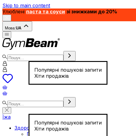
Skip to main content
Улюблені
паста та соуси
зі знижками до 20%
Мова:
UA
Популярні пошукові запити
Хіти продажів
Їжа
Популярні пошукові запити
Здорове харчування
Хіти продажів
Горіхи