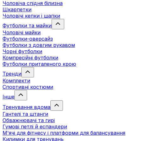
Чоловіча спідня білизна
Шкарпетки
Чоловічі кепки і шапки
Футболки та майки
Чоловічі майки
Футболки-оверсайз
Футболки з довгим рукавом
Чорні футболки
Компресійні футболки
Футболки приталеного крою
Тренди
Комплекти
Спортивні костюми
Інше
Тренування вдома
Гантелі та штанги
Обважнювачі та гирі
Гумові петлі й еспандери
М'ячі для фітнесу і платформи для балансування
Килимки для тренувань