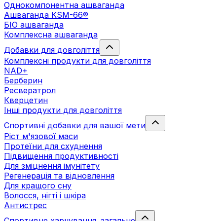
Однокомпонентна ашваганда
Ашваганда KSM-66®
БІО ашваганда
Комплексна ашваганда
Добавки для довголіття
Комплексні продукти для довголіття
NAD+
Берберин
Ресвератрол
Кверцетин
Інші продукти для довголіття
Спортивні добавки для вашої мети
Ріст м'язової маси
Протеїни для схуднення
Підвищення продуктивності
Для зміцнення імунітету
Регенерація та відновлення
Для кращого сну
Волосся, нігті і шкіра
Антистрес
Спортивне харчування. загальне