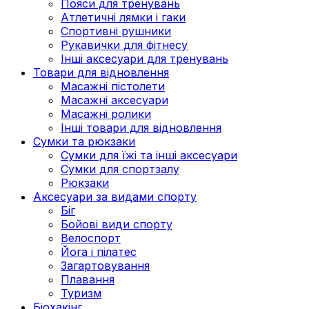
Пояси для тренувань
Атлетичні лямки і гаки
Спортивні рушники
Рукавички для фітнесу
Інші аксесуари для тренувань
Товари для відновлення
Масажні пістолети
Масажні аксесуари
Масажні ролики
Інші товари для відновлення
Сумки та рюкзаки
Сумки для їжі та інші аксесуари
Сумки для спортзалу
Рюкзаки
Аксесуари за видами спорту
Біг
Бойові види спорту
Велоспорт
Йога і пілатес
Загартовування
Плавання
Туризм
Біохакінг