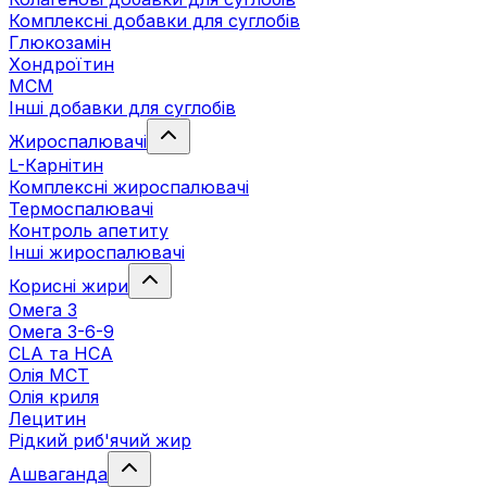
Комплексні добавки для суглобів
Глюкозамін
Хондроїтин
МСМ
Інші добавки для суглобів
Жироспалювачі
L-Карнітин
Комплексні жироспалювачі
Термоспалювачі
Контроль апетиту
Інші жироспалювачі
Корисні жири
Омега 3
Омега 3-6-9
CLA та HCA
Олія МСТ
Олія криля
Лецитин
Рідкий риб'ячий жир
Ашваганда