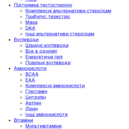
Підтримка тестостерону
Комплексні альтернативи стероїдам
Трибулус терестріс
Мака
DAA
Інші альтернативи стероїдам
Вуглеводи
Швидкі вуглеводи
Все в одному
Енергетичні гелі
Повільні вуглеводи
Амінокислоти
BCAA
EAA
Комплексні амінокислоти
Глютамін
Цитрулін
Аргінін
Лізин
Інші амінокислоти
Вітаміни
Мультивітаміни