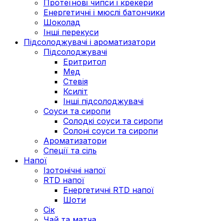
Протеїнові чипси і крекери
Енергетичні і мюслі батончики
Шоколад
Інші перекуси
Підсолоджувачі і ароматизатори
Підсолоджувачі
Еритритол
Мед
Стевія
Ксиліт
Інші підсолоджувачі
Соуси та сиропи
Солодкі соуси та сиропи
Солоні соуси та сиропи
Ароматизатори
Спеції та сіль
Напої
Ізотонічні напої
RTD напої
Енергетичні RTD напої
Шоти
Сік
Чай та матча