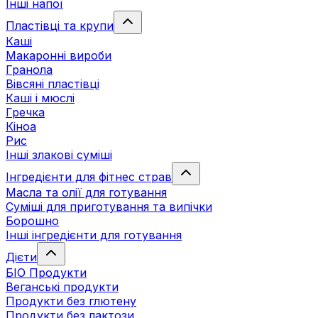
Інші напої
Пластівці та крупи
Каші
Макаронні вироби
Гранола
Вівсяні пластівці
Каші і мюслі
Гречка
Кіноа
Рис
Інші злакові суміші
Інгредієнти для фітнес страв
Масла та олії для готування
Суміші для приготування та випічки
Борошно
Інші інгредієнти для готування
Дієти
БІО Продукти
Веганські продукти
Продукти без глютену
Продукти без лактози