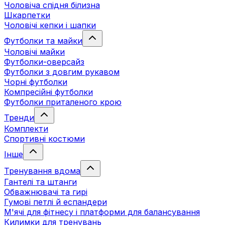
Чоловіча спідня білизна
Шкарпетки
Чоловічі кепки і шапки
Футболки та майки
Чоловічі майки
Футболки-оверсайз
Футболки з довгим рукавом
Чорні футболки
Компресійні футболки
Футболки приталеного крою
Тренди
Комплекти
Спортивні костюми
Інше
Тренування вдома
Гантелі та штанги
Обважнювачі та гирі
Гумові петлі й еспандери
М'ячі для фітнесу і платформи для балансування
Килимки для тренувань