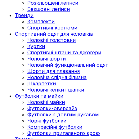
Розкльошені легінси
Безшовні легінси
Тренди
Комплекти
Спортивні костюми
Спортивний одяг для чоловіків
Чоловічі толстовки
Куртки
Спортивні штани та джогери
Чоловічі шорти
Чоловічий функціональний одяг
Шорти для плавання
Чоловіча спідня білизна
Шкарпетки
Чоловічі кепки і шапки
Футболки та майки
Чоловічі майки
Футболки-оверсайз
Футболки з довгим рукавом
Чорні футболки
Компресійні футболки
Футболки приталеного крою