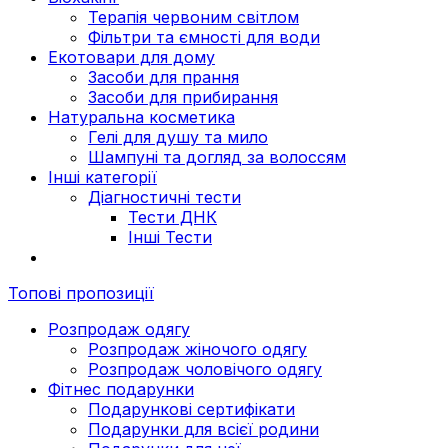
Терапія червоним світлом
Фільтри та ємності для води
Екотовари для дому
Засоби для прання
Засоби для прибирання
Натуральна косметика
Гелі для душу та мило
Шампуні та догляд за волоссям
Інші категорії
Діагностичні тести
Тести ДНК
Інші Тести
Топові пропозиції
Розпродаж одягу
Розпродаж жіночого одягу
Розпродаж чоловічого одягу
Фітнес подарунки
Подарункові сертифікати
Подарунки для всієї родини