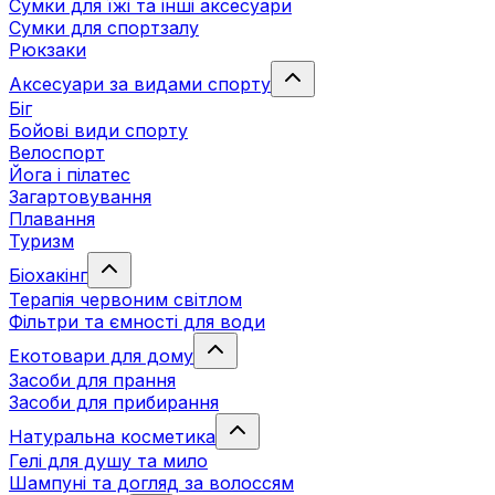
Сумки для їжі та інші аксесуари
Сумки для спортзалу
Рюкзаки
Аксесуари за видами спорту
Біг
Бойові види спорту
Велоспорт
Йога і пілатес
Загартовування
Плавання
Туризм
Біохакінг
Терапія червоним світлом
Фільтри та ємності для води
Екотовари для дому
Засоби для прання
Засоби для прибирання
Натуральна косметика
Гелі для душу та мило
Шампуні та догляд за волоссям