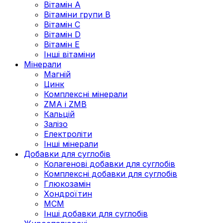
Вітамін А
Вітаміни групи В
Вітамін C
Вітамін D
Вітамін Е
Інші вітаміни
Мінерали
Магній
Цинк
Комплексні мінерали
ZMA і ZMB
Кальцій
Залізо
Електроліти
Інші мінерали
Добавки для суглобів
Колагенові добавки для суглобів
Комплексні добавки для суглобів
Глюкозамін
Хондроїтин
МСМ
Інші добавки для суглобів