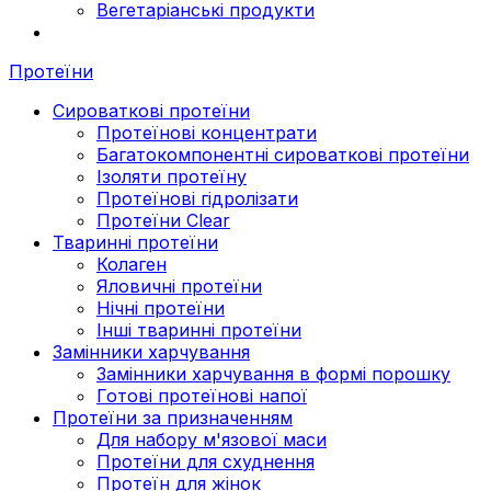
Вегетаріанські продукти
Протеїни
Сироваткові протеїни
Протеїнові концентрати
Багатокомпонентні сироваткові протеїни
Ізоляти протеїну
Протеїнові гідролізати
Протеїни Clear
Тваринні протеїни
Колаген
Яловичні протеїни
Нічні протеїни
Інші тваринні протеїни
Замінники харчування
Замінники харчування в формі порошку
Готові протеїнові напої
Протеїни за призначенням
Для набору м'язової маси
Протеїни для схуднення
Протеїн для жінок