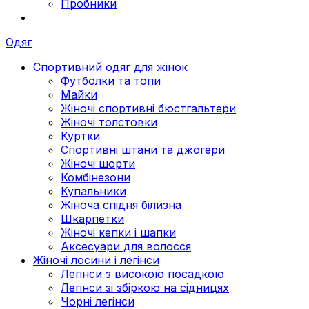
Пробники
Одяг
Спортивний одяг для жінок
Футболки та топи
Майки
Жіночі спортивні бюстгальтери
Жіночі толстовки
Куртки
Спортивні штани та джогери
Жіночі шорти
Комбінезони
Купальники
Жіноча спідня білизна
Шкарпетки
Жіночі кепки і шапки
Аксесуари для волосся
Жіночі лосини і легінси
Легінси з високою посадкою
Легінси зі збіркою на сідницях
Чорні легінси