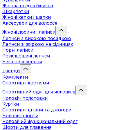
Жіноча спідня білизна
Шкарпетки
Жіночі кепки і шапки
Аксесуари для волосся
Жіночі лосини і легінси
Легінси з високою посадкою
Легінси зі збіркою на сідницях
Чорні легінси
Розкльошені легінси
Безшовні легінси
Тренди
Комплекти
Спортивні костюми
Спортивний одяг для чоловіків
Чоловічі толстовки
Куртки
Спортивні штани та джогери
Чоловічі шорти
Чоловічий функціональний одяг
Шорти для плавання