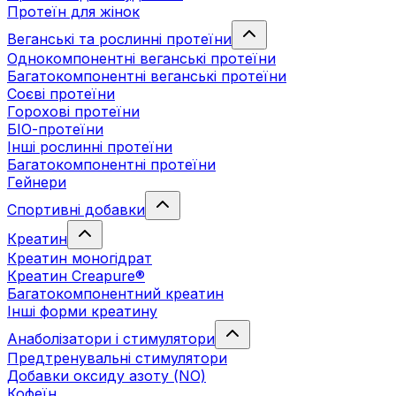
Протеїн для жінок
Веганські та рослинні протеїни
Однокомпонентні веганські протеїни
Багатокомпонентні веганські протеїни
Cоєві протеїни
Горохові протеїни
БІО-протеїни
Інші рослинні протеїни
Багатокомпонентні протеїни
Гейнери
Спортивні добавки
Креатин
Креатин моногідрат
Креатин Creapure®
Багатокомпонентний креатин
Інші форми креатину
Анаболізатори і стимулятори
Предтренувальні стимулятори
Добавки оксиду азоту (NO)
Кофеїн