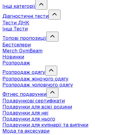
Інші категорії
Діагностичні тести
Тести ДНК
Інші Тести
Топові пропозиції
Бестселери
Merch GymBeam
Новинки
Розпродаж
Розпродаж одягу
Розпродаж жіночого одягу
Розпродаж чоловічого одягу
Фітнес подарунки
Подарункові сертифікати
Подарунки для всієї родини
Подарунки для неї
Подарунки для нього
Подарунки для кулінарії та випічки
Мода та аксесуари