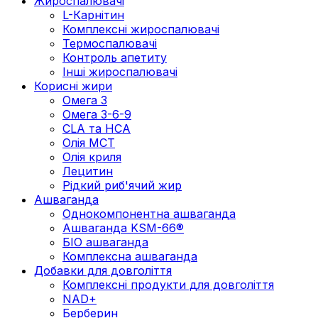
Жироспалювачі
L-Карнітин
Комплексні жироспалювачі
Термоспалювачі
Контроль апетиту
Інші жироспалювачі
Корисні жири
Омега 3
Омега 3-6-9
CLA та HCA
Олія МСТ
Олія криля
Лецитин
Рідкий риб'ячий жир
Ашваганда
Однокомпонентна ашваганда
Ашваганда KSM-66®
БІО ашваганда
Комплексна ашваганда
Добавки для довголіття
Комплексні продукти для довголіття
NAD+
Берберин