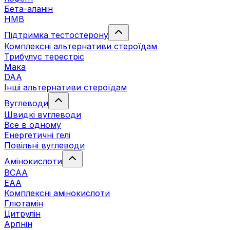
Бета-аланін
HMB
Підтримка тестостерону
Комплексні альтернативи стероїдам
Трибулус терестріс
Мака
DAA
Інші альтернативи стероїдам
Вуглеводи
Швидкі вуглеводи
Все в одному
Енергетичні гелі
Повільні вуглеводи
Амінокислоти
BCAA
EAA
Комплексні амінокислоти
Глютамін
Цитрулін
Аргінін