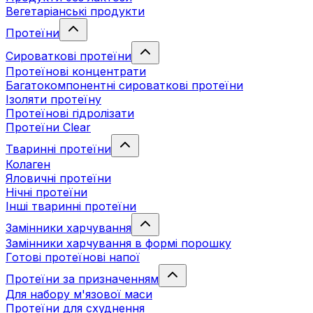
Вегетаріанські продукти
Протеїни
Сироваткові протеїни
Протеїнові концентрати
Багатокомпонентні сироваткові протеїни
Ізоляти протеїну
Протеїнові гідролізати
Протеїни Clear
Тваринні протеїни
Колаген
Яловичні протеїни
Нічні протеїни
Інші тваринні протеїни
Замінники харчування
Замінники харчування в формі порошку
Готові протеїнові напої
Протеїни за призначенням
Для набору м'язової маси
Протеїни для схуднення