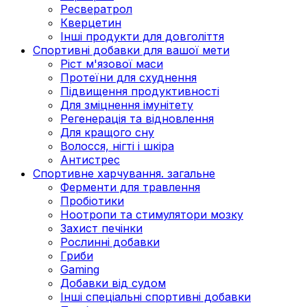
Ресвератрол
Кверцетин
Інші продукти для довголіття
Спортивні добавки для вашої мети
Ріст м'язової маси
Протеїни для схуднення
Підвищення продуктивності
Для зміцнення імунітету
Регенерація та відновлення
Для кращого сну
Волосся, нігті і шкіра
Антистрес
Спортивне харчування. загальне
Ферменти для травлення
Пробіотики
Ноотропи та стимулятори мозку
Захист печінки
Рослинні добавки
Гриби
Gaming
Добавки від судом
Інші спеціальні спортивні добавки