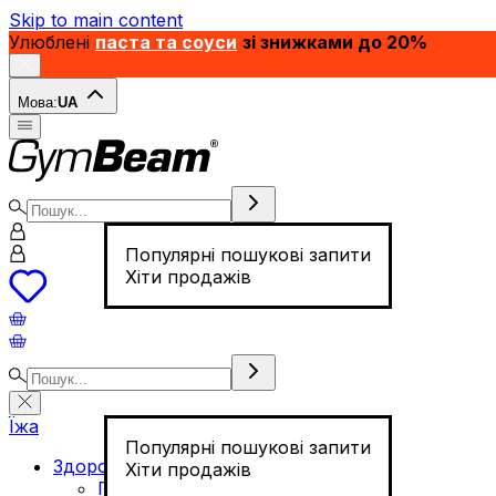
Skip to main content
Улюблені
паста та соуси
зі знижками до 20%
Мова:
UA
Популярні пошукові запити
Хіти продажів
Їжа
Популярні пошукові запити
Здорове харчування
Хіти продажів
Горіхи