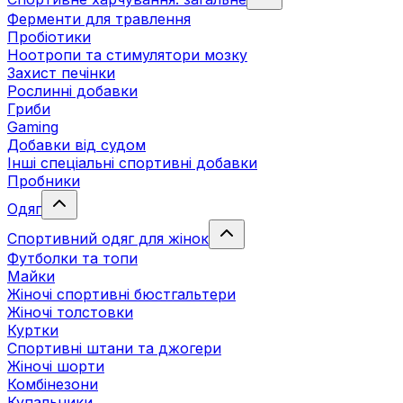
Ферменти для травлення
Пробіотики
Ноотропи та стимулятори мозку
Захист печінки
Рослинні добавки
Гриби
Gaming
Добавки від судом
Інші спеціальні спортивні добавки
Пробники
Одяг
Спортивний одяг для жінок
Футболки та топи
Майки
Жіночі спортивні бюстгальтери
Жіночі толстовки
Куртки
Спортивні штани та джогери
Жіночі шорти
Комбінезони
Купальники