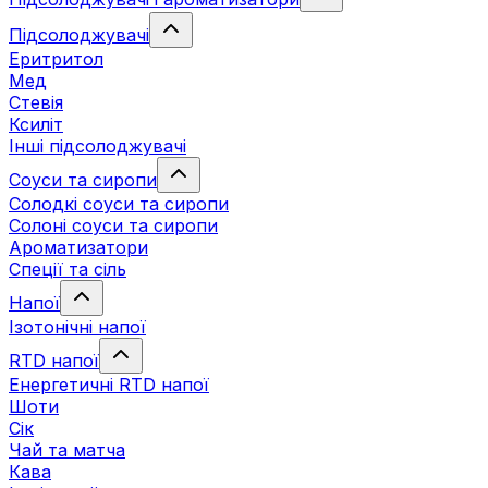
Підсолоджувачі
Еритритол
Мед
Стевія
Ксиліт
Інші підсолоджувачі
Соуси та сиропи
Солодкі соуси та сиропи
Солоні соуси та сиропи
Ароматизатори
Спеції та сіль
Напої
Ізотонічні напої
RTD напої
Енергетичні RTD напої
Шоти
Сік
Чай та матча
Кава