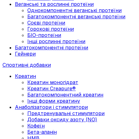
Веганські та рослинні протеїни
Однокомпонентні веганські протеїни
Багатокомпонентні веганські протеїни
Cоєві протеїни
Горохові протеїни
БІО-протеїни
Інші рослинні протеїни
Багатокомпонентні протеїни
Гейнери
Спортивні добавки
Креатин
Креатин моногідрат
Креатин Creapure®
Багатокомпонентний креатин
Інші форми креатину
Анаболізатори і стимулятори
Предтренувальні стимулятори
Добавки оксиду азоту (NO)
Кофеїн
Бета-аланін
HMB