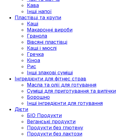
Кава
Інші напої
Пластівці та крупи
Каші
Макаронні вироби
Гранола
Вівсяні пластівці
Каші і мюслі
Гречка
Кіноа
Рис
Інші злакові суміші
Інгредієнти для фітнес страв
Масла та олії для готування
Суміші для приготування та випічки
Борошно
Інші інгредієнти для готування
Дієти
БІО Продукти
Веганські продукти
Продукти без глютену
Продукти без лактози