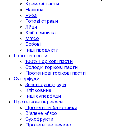
Кремові пасти
Насіння
Риба
Готові страви
Яйця
Хліб і випічка
М'ясо
Бобові
Інші продукти
Горіхові пасти
100% Горіхові пасти
Солодкі горіхові пасти
Протеїнові горіхові пасти
Суперфуди
Зелені суперфуди
Клітковина
Інші суперфуди
Протеїнові перекуси
Протеїнові батончики
В'ялене м'ясо
Сухофрукти
Протеїнове печиво