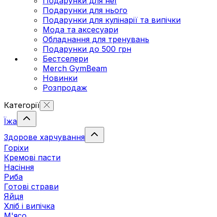
Подарунки для неї
Подарунки для нього
Подарунки для кулінарії та випічки
Мода та аксесуари
Обладнання для тренувань
Подарунки до 500 грн
Бестселери
Merch GymBeam
Новинки
Розпродаж
Категорії
Їжа
Здорове харчування
Горіхи
Кремові пасти
Насіння
Риба
Готові страви
Яйця
Хліб і випічка
М'ясо