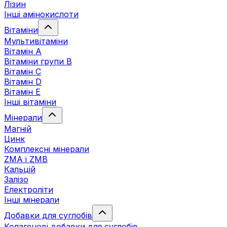
Лізин
Інші амінокислоти
Вітаміни
Мультивітаміни
Вітамін А
Вітаміни групи В
Вітамін C
Вітамін D
Вітамін Е
Інші вітаміни
Мінерали
Магній
Цинк
Комплексні мінерали
ZMA і ZMB
Кальцій
Залізо
Електроліти
Інші мінерали
Добавки для суглобів
Колагенові добавки для суглобів