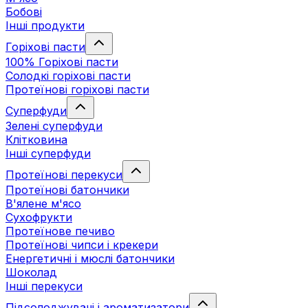
Бобові
Інші продукти
Горіхові пасти
100% Горіхові пасти
Солодкі горіхові пасти
Протеїнові горіхові пасти
Суперфуди
Зелені суперфуди
Клітковина
Інші суперфуди
Протеїнові перекуси
Протеїнові батончики
В'ялене м'ясо
Сухофрукти
Протеїнове печиво
Протеїнові чипси і крекери
Енергетичні і мюслі батончики
Шоколад
Інші перекуси
Підсолоджувачі і ароматизатори