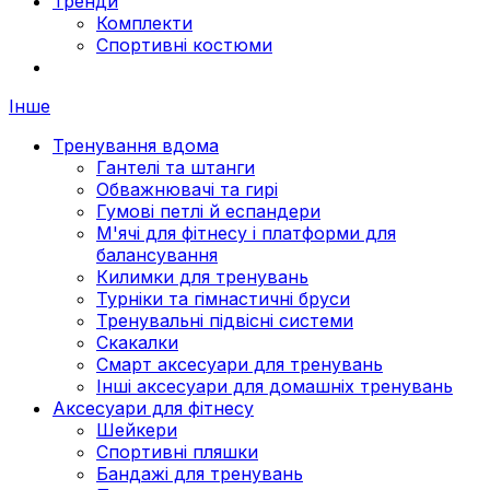
Тренди
Комплекти
Спортивні костюми
Інше
Тренування вдома
Гантелі та штанги
Обважнювачі та гирі
Гумові петлі й еспандери
М'ячі для фітнесу і платформи для
балансування
Килимки для тренувань
Турніки та гімнастичні бруси
Тренувальні підвісні системи
Скакалки
Смарт аксесуари для тренувань
Інші аксесуари для домашніх тренувань
Аксесуари для фітнесу
Шейкери
Спортивні пляшки
Бандажі для тренувань