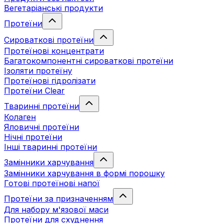
Вегетаріанські продукти
Протеїни
Сироваткові протеїни
Протеїнові концентрати
Багатокомпонентні сироваткові протеїни
Ізоляти протеїну
Протеїнові гідролізати
Протеїни Clear
Тваринні протеїни
Колаген
Яловичні протеїни
Нічні протеїни
Інші тваринні протеїни
Замінники харчування
Замінники харчування в формі порошку
Готові протеїнові напої
Протеїни за призначенням
Для набору м'язової маси
Протеїни для схуднення