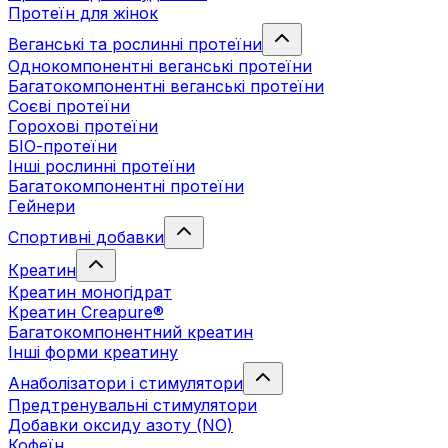
Протеїн для жінок
Веганські та рослинні протеїни
Однокомпонентні веганські протеїни
Багатокомпонентні веганські протеїни
Cоєві протеїни
Горохові протеїни
БІО-протеїни
Інші рослинні протеїни
Багатокомпонентні протеїни
Гейнери
Спортивні добавки
Креатин
Креатин моногідрат
Креатин Creapure®
Багатокомпонентний креатин
Інші форми креатину
Анаболізатори і стимулятори
Предтренувальні стимулятори
Добавки оксиду азоту (NO)
Кофеїн