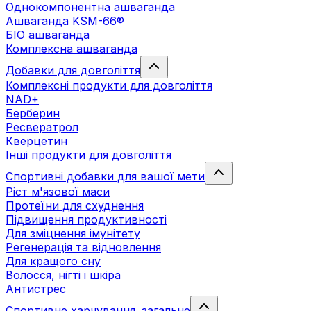
Однокомпонентна ашваганда
Ашваганда KSM-66®
БІО ашваганда
Комплексна ашваганда
Добавки для довголіття
Комплексні продукти для довголіття
NAD+
Берберин
Ресвератрол
Кверцетин
Інші продукти для довголіття
Спортивні добавки для вашої мети
Ріст м'язової маси
Протеїни для схуднення
Підвищення продуктивності
Для зміцнення імунітету
Регенерація та відновлення
Для кращого сну
Волосся, нігті і шкіра
Антистрес
Спортивне харчування. загальне