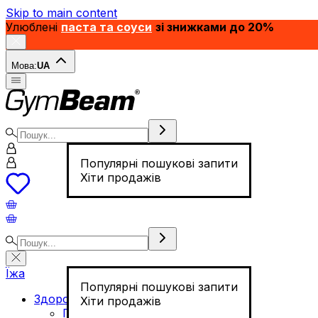
Skip to main content
Улюблені
паста та соуси
зі знижками до 20%
Мова:
UA
Популярні пошукові запити
Хіти продажів
Їжа
Популярні пошукові запити
Здорове харчування
Хіти продажів
Горіхи