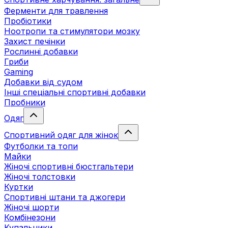
Ферменти для травлення
Пробіотики
Ноотропи та стимулятори мозку
Захист печінки
Рослинні добавки
Гриби
Gaming
Добавки від судом
Інші спеціальні спортивні добавки
Пробники
Одяг
Спортивний одяг для жінок
Футболки та топи
Майки
Жіночі спортивні бюстгальтери
Жіночі толстовки
Куртки
Спортивні штани та джогери
Жіночі шорти
Комбінезони
Купальники