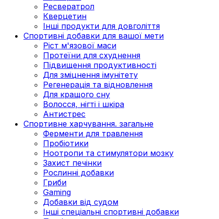
Ресвератрол
Кверцетин
Інші продукти для довголіття
Спортивні добавки для вашої мети
Ріст м'язової маси
Протеїни для схуднення
Підвищення продуктивності
Для зміцнення імунітету
Регенерація та відновлення
Для кращого сну
Волосся, нігті і шкіра
Антистрес
Спортивне харчування. загальне
Ферменти для травлення
Пробіотики
Ноотропи та стимулятори мозку
Захист печінки
Рослинні добавки
Гриби
Gaming
Добавки від судом
Інші спеціальні спортивні добавки