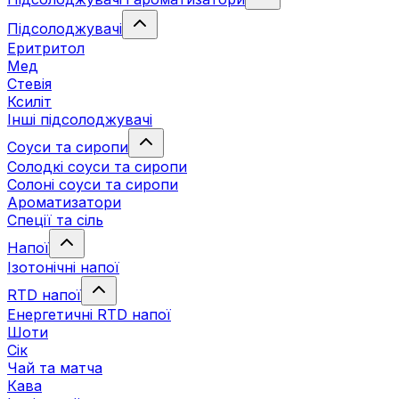
Підсолоджувачі
Еритритол
Мед
Стевія
Ксиліт
Інші підсолоджувачі
Соуси та сиропи
Солодкі соуси та сиропи
Солоні соуси та сиропи
Ароматизатори
Спеції та сіль
Напої
Ізотонічні напої
RTD напої
Енергетичні RTD напої
Шоти
Сік
Чай та матча
Кава