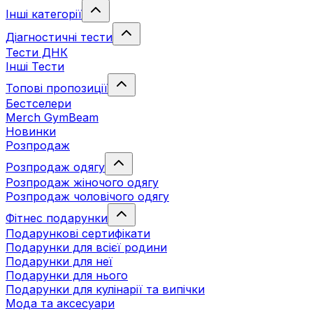
Інші категорії
Діагностичні тести
Тести ДНК
Інші Тести
Топові пропозиції
Бестселери
Merch GymBeam
Новинки
Розпродаж
Розпродаж одягу
Розпродаж жіночого одягу
Розпродаж чоловічого одягу
Фітнес подарунки
Подарункові сертифікати
Подарунки для всієї родини
Подарунки для неї
Подарунки для нього
Подарунки для кулінарії та випічки
Мода та аксесуари