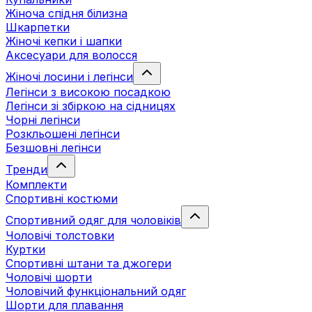
Жіноча спідня білизна
Шкарпетки
Жіночі кепки і шапки
Аксесуари для волосся
Жіночі лосини і легінси
Легінси з високою посадкою
Легінси зі збіркою на сідницях
Чорні легінси
Розкльошені легінси
Безшовні легінси
Тренди
Комплекти
Спортивні костюми
Спортивний одяг для чоловіків
Чоловічі толстовки
Куртки
Спортивні штани та джогери
Чоловічі шорти
Чоловічий функціональний одяг
Шорти для плавання