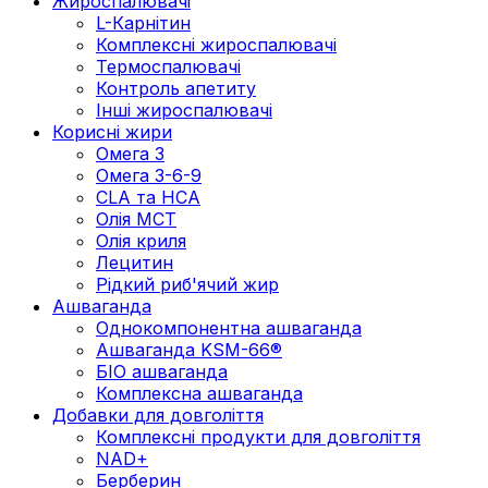
Жироспалювачі
L-Карнітин
Комплексні жироспалювачі
Термоспалювачі
Контроль апетиту
Інші жироспалювачі
Корисні жири
Омега 3
Омега 3-6-9
CLA та HCA
Олія МСТ
Олія криля
Лецитин
Рідкий риб'ячий жир
Ашваганда
Однокомпонентна ашваганда
Ашваганда KSM-66®
БІО ашваганда
Комплексна ашваганда
Добавки для довголіття
Комплексні продукти для довголіття
NAD+
Берберин