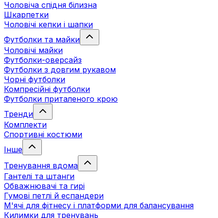
Чоловіча спідня білизна
Шкарпетки
Чоловічі кепки і шапки
Футболки та майки
Чоловічі майки
Футболки-оверсайз
Футболки з довгим рукавом
Чорні футболки
Компресійні футболки
Футболки приталеного крою
Тренди
Комплекти
Спортивні костюми
Інше
Тренування вдома
Гантелі та штанги
Обважнювачі та гирі
Гумові петлі й еспандери
М'ячі для фітнесу і платформи для балансування
Килимки для тренувань