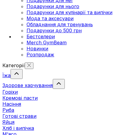
Подарунки для неї
Подарунки для нього
Подарунки для кулінарії та випічки
Мода та аксесуари
Обладнання для тренувань
Подарунки до 500 грн
Бестселери
Merch GymBeam
Новинки
Розпродаж
Категорії
Їжа
Здорове харчування
Горіхи
Кремові пасти
Насіння
Риба
Готові страви
Яйця
Хліб і випічка
М'ясо