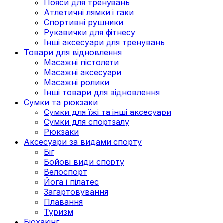
Пояси для тренувань
Атлетичні лямки і гаки
Спортивні рушники
Рукавички для фітнесу
Інші аксесуари для тренувань
Товари для відновлення
Масажні пістолети
Масажні аксесуари
Масажні ролики
Інші товари для відновлення
Сумки та рюкзаки
Сумки для їжі та інші аксесуари
Сумки для спортзалу
Рюкзаки
Аксесуари за видами спорту
Біг
Бойові види спорту
Велоспорт
Йога і пілатес
Загартовування
Плавання
Туризм
Біохакінг