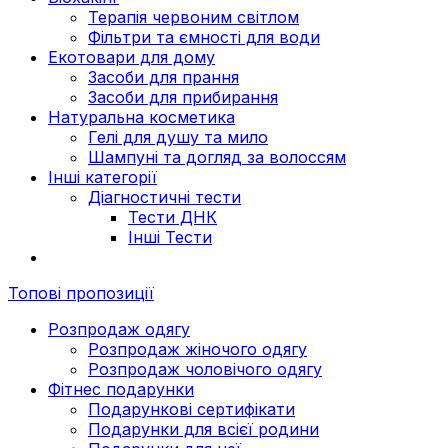
Терапія червоним світлом
Фільтри та ємності для води
Екотовари для дому
Засоби для прання
Засоби для прибирання
Натуральна косметика
Гелі для душу та мило
Шампуні та догляд за волоссям
Інші категорії
Діагностичні тести
Тести ДНК
Інші Тести
Топові пропозиції
Розпродаж одягу
Розпродаж жіночого одягу
Розпродаж чоловічого одягу
Фітнес подарунки
Подарункові сертифікати
Подарунки для всієї родини