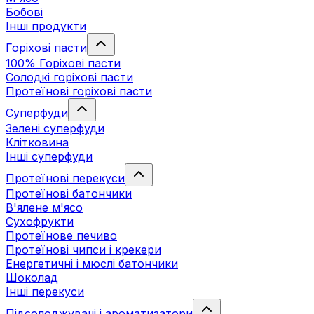
Бобові
Інші продукти
Горіхові пасти
100% Горіхові пасти
Солодкі горіхові пасти
Протеїнові горіхові пасти
Суперфуди
Зелені суперфуди
Клітковина
Інші суперфуди
Протеїнові перекуси
Протеїнові батончики
В'ялене м'ясо
Сухофрукти
Протеїнове печиво
Протеїнові чипси і крекери
Енергетичні і мюслі батончики
Шоколад
Інші перекуси
Підсолоджувачі і ароматизатори