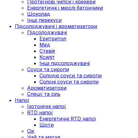
Протеїнові чипси і крекери
Енергетичні і мюслі батончики
Шоколад
Інші перекуси
Підсолоджувачі і ароматизатори
Підсолоджувачі
Еритритол
Мед
Стевія
Ксиліт
Інші підсолоджувачі
Соуси та сиропи
Солодкі соуси та сиропи
Солоні соуси та сиропи
Ароматизатори
Спеції та сіль
Напої
Ізотонічні напої
RTD напої
Енергетичні RTD напої
Шоти
Сік
Чай та матча