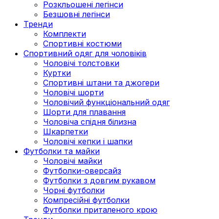
Розкльошені легінси
Безшовні легінси
Тренди
Комплекти
Спортивні костюми
Спортивний одяг для чоловіків
Чоловічі толстовки
Куртки
Спортивні штани та джогери
Чоловічі шорти
Чоловічий функціональний одяг
Шорти для плавання
Чоловіча спідня білизна
Шкарпетки
Чоловічі кепки і шапки
Футболки та майки
Чоловічі майки
Футболки-оверсайз
Футболки з довгим рукавом
Чорні футболки
Компресійні футболки
Футболки приталеного крою