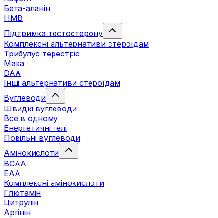
Бета-аланін
HMB
Підтримка тестостерону
Комплексні альтернативи стероїдам
Трибулус терестріс
Мака
DAA
Інші альтернативи стероїдам
Вуглеводи
Швидкі вуглеводи
Все в одному
Енергетичні гелі
Повільні вуглеводи
Амінокислоти
BCAA
EAA
Комплексні амінокислоти
Глютамін
Цитрулін
Аргінін