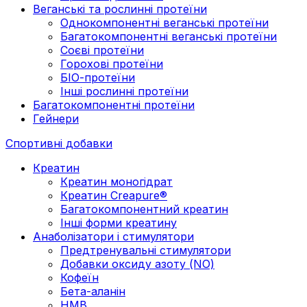
Веганські та рослинні протеїни
Однокомпонентні веганські протеїни
Багатокомпонентні веганські протеїни
Cоєві протеїни
Горохові протеїни
БІО-протеїни
Інші рослинні протеїни
Багатокомпонентні протеїни
Гейнери
Спортивні добавки
Креатин
Креатин моногідрат
Креатин Creapure®
Багатокомпонентний креатин
Інші форми креатину
Анаболізатори і стимулятори
Предтренувальні стимулятори
Добавки оксиду азоту (NO)
Кофеїн
Бета-аланін
HMB