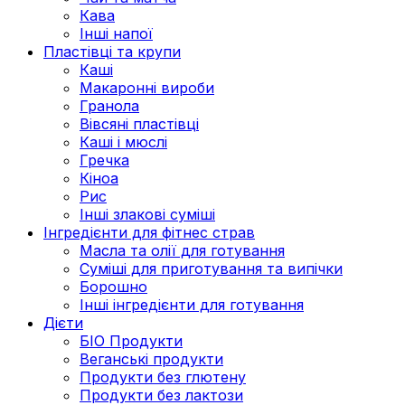
Кава
Інші напої
Пластівці та крупи
Каші
Макаронні вироби
Гранола
Вівсяні пластівці
Каші і мюслі
Гречка
Кіноа
Рис
Інші злакові суміші
Інгредієнти для фітнес страв
Масла та олії для готування
Суміші для приготування та випічки
Борошно
Інші інгредієнти для готування
Дієти
БІО Продукти
Веганські продукти
Продукти без глютену
Продукти без лактози