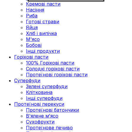
Кремові пасти
Насіння
Риба
Готові страви
Яйця
Хліб і випічка
М'ясо
Бобові
Інші продукти
Горіхові пасти
100% Горіхові пасти
Солодкі горіхові пасти
Протеїнові горіхові пасти
Суперфуди
Зелені суперфуди
Клітковина
Інші суперфуди
Протеїнові перекуси
Протеїнові батончики
В'ялене м'ясо
Сухофрукти
Протеїнове печиво