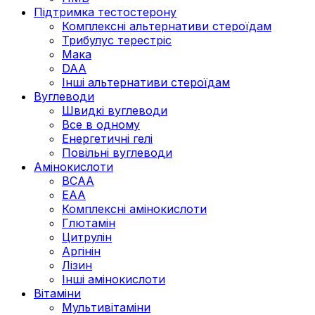
Підтримка тестостерону
Комплексні альтернативи стероїдам
Трибулус терестріс
Мака
DAA
Інші альтернативи стероїдам
Вуглеводи
Швидкі вуглеводи
Все в одному
Енергетичні гелі
Повільні вуглеводи
Амінокислоти
BCAA
EAA
Комплексні амінокислоти
Глютамін
Цитрулін
Аргінін
Лізин
Інші амінокислоти
Вітаміни
Мультивітаміни