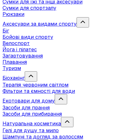
Сумки для їжі та інші аксесуари
Сумки для спортзалу
Рюкзаки
Аксесуари за видами спорту
Біг
Бойові види спорту
Велоспорт
Йога і пілатес
Загартовування
Плавання
Туризм
Біохакінг
Терапія червоним світлом
Фільтри та ємності для води
Екотовари для дому
Засоби для прання
Засоби для прибирання
Натуральна косметика
Гелі для душу та мило
Шампуні та догляд за волоссям