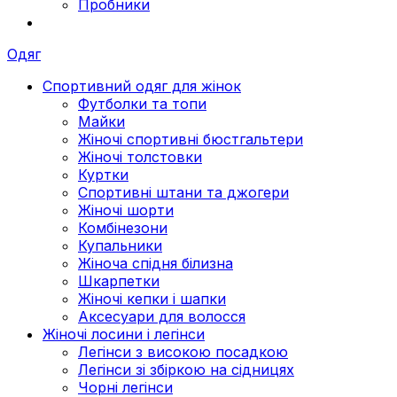
Пробники
Одяг
Спортивний одяг для жінок
Футболки та топи
Майки
Жіночі спортивні бюстгальтери
Жіночі толстовки
Куртки
Спортивні штани та джогери
Жіночі шорти
Комбінезони
Купальники
Жіноча спідня білизна
Шкарпетки
Жіночі кепки і шапки
Аксесуари для волосся
Жіночі лосини і легінси
Легінси з високою посадкою
Легінси зі збіркою на сідницях
Чорні легінси