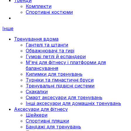
Тренди
Комплекти
Спортивні костюми
Інше
Тренування вдома
Гантелі та штанги
Обважнювачі та гирі
Гумові петлі й еспандери
М'ячі для фітнесу і платформи для
балансування
Килимки для тренувань
Турніки та гімнастичні бруси
Тренувальні підвісні системи
Скакалки
Смарт аксесуари для тренувань
Інші аксесуари для домашніх тренувань
Аксесуари для фітнесу
Шейкери
Спортивні пляшки
Бандажі для тренувань