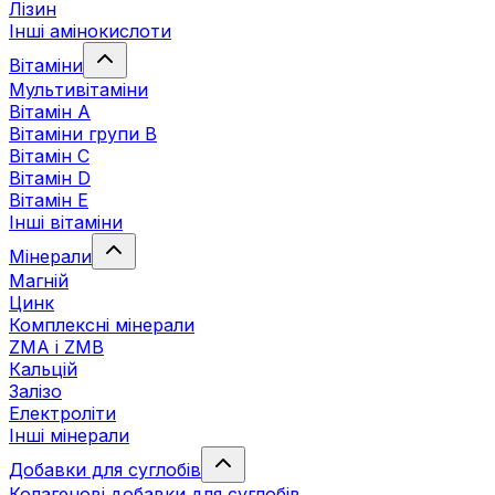
Лізин
Інші амінокислоти
Вітаміни
Мультивітаміни
Вітамін А
Вітаміни групи В
Вітамін C
Вітамін D
Вітамін Е
Інші вітаміни
Мінерали
Магній
Цинк
Комплексні мінерали
ZMA і ZMB
Кальцій
Залізо
Електроліти
Інші мінерали
Добавки для суглобів
Колагенові добавки для суглобів