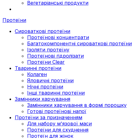
Вегетаріанські продукти
Протеїни
Сироваткові протеїни
Протеїнові концентрати
Багатокомпонентні сироваткові протеїни
Ізоляти протеїну
Протеїнові гідролізати
Протеїни Clear
Тваринні протеїни
Колаген
Яловичні протеїни
Нічні протеїни
Інші тваринні протеїни
Замінники харчування
Замінники харчування в формі порошку
Готові протеїнові напої
Протеїни за призначенням
Для набору м'язової маси
Протеїни для схуднення
Протеїн для жінок