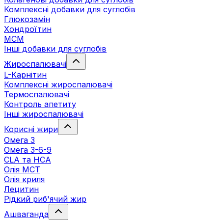
Комплексні добавки для суглобів
Глюкозамін
Хондроїтин
МСМ
Інші добавки для суглобів
Жироспалювачі
L-Карнітин
Комплексні жироспалювачі
Термоспалювачі
Контроль апетиту
Інші жироспалювачі
Корисні жири
Омега 3
Омега 3-6-9
CLA та HCA
Олія МСТ
Олія криля
Лецитин
Рідкий риб'ячий жир
Ашваганда