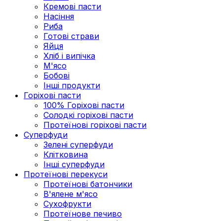
Кремові пасти
Насіння
Риба
Готові страви
Яйця
Хліб і випічка
М'ясо
Бобові
Інші продукти
Горіхові пасти
100% Горіхові пасти
Солодкі горіхові пасти
Протеїнові горіхові пасти
Суперфуди
Зелені суперфуди
Клітковина
Інші суперфуди
Протеїнові перекуси
Протеїнові батончики
В'ялене м'ясо
Сухофрукти
Протеїнове печиво