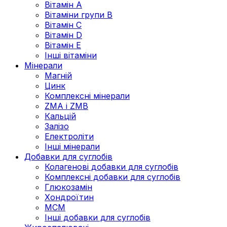
Вітамін А
Вітаміни групи В
Вітамін C
Вітамін D
Вітамін Е
Інші вітаміни
Мінерали
Магній
Цинк
Комплексні мінерали
ZMA і ZMB
Кальцій
Залізо
Електроліти
Інші мінерали
Добавки для суглобів
Колагенові добавки для суглобів
Комплексні добавки для суглобів
Глюкозамін
Хондроїтин
МСМ
Інші добавки для суглобів