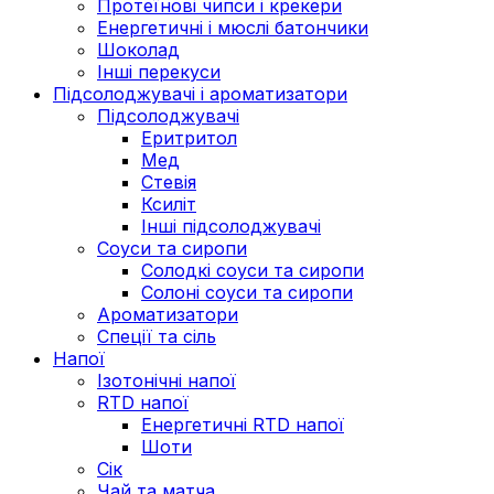
Протеїнові чипси і крекери
Енергетичні і мюслі батончики
Шоколад
Інші перекуси
Підсолоджувачі і ароматизатори
Підсолоджувачі
Еритритол
Мед
Стевія
Ксиліт
Інші підсолоджувачі
Соуси та сиропи
Солодкі соуси та сиропи
Солоні соуси та сиропи
Ароматизатори
Спеції та сіль
Напої
Ізотонічні напої
RTD напої
Енергетичні RTD напої
Шоти
Сік
Чай та матча