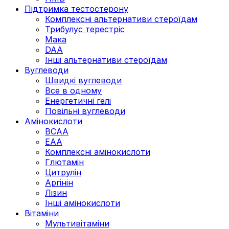
Підтримка тестостерону
Комплексні альтернативи стероїдам
Трибулус терестріс
Мака
DAA
Інші альтернативи стероїдам
Вуглеводи
Швидкі вуглеводи
Все в одному
Енергетичні гелі
Повільні вуглеводи
Амінокислоти
BCAA
EAA
Комплексні амінокислоти
Глютамін
Цитрулін
Аргінін
Лізин
Інші амінокислоти
Вітаміни
Мультивітаміни