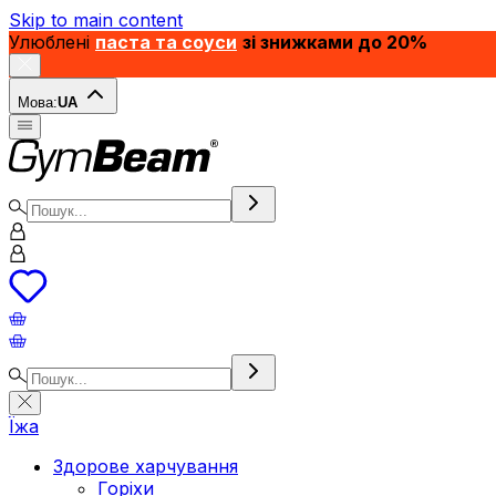
Skip to main content
Улюблені
паста та соуси
зі знижками до 20%
Мова:
UA
Їжа
Здорове харчування
Горіхи