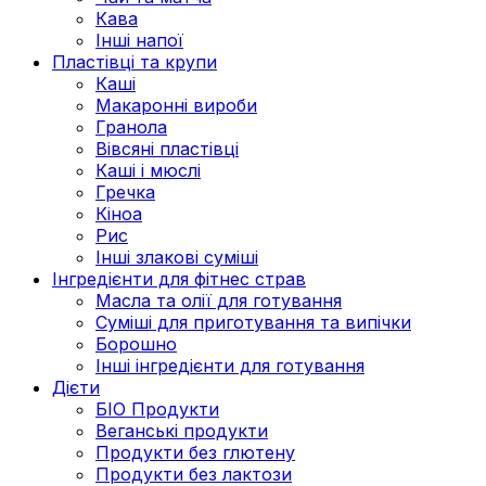
Кава
Інші напої
Пластівці та крупи
Каші
Макаронні вироби
Гранола
Вівсяні пластівці
Каші і мюслі
Гречка
Кіноа
Рис
Інші злакові суміші
Інгредієнти для фітнес страв
Масла та олії для готування
Суміші для приготування та випічки
Борошно
Інші інгредієнти для готування
Дієти
БІО Продукти
Веганські продукти
Продукти без глютену
Продукти без лактози