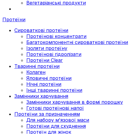
Вегетаріанські продукти
Протеїни
Сироваткові протеїни
Протеїнові концентрати
Багатокомпонентні сироваткові протеїни
Ізоляти протеїну
Протеїнові гідролізати
Протеїни Clear
Тваринні протеїни
Колаген
Яловичні протеїни
Нічні протеїни
Інші тваринні протеїни
Замінники харчування
Замінники харчування в формі порошку
Готові протеїнові напої
Протеїни за призначенням
Для набору м'язової маси
Протеїни для схуднення
Протеїн для жінок