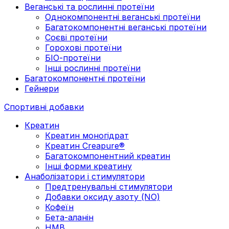
Веганські та рослинні протеїни
Однокомпонентні веганські протеїни
Багатокомпонентні веганські протеїни
Cоєві протеїни
Горохові протеїни
БІО-протеїни
Інші рослинні протеїни
Багатокомпонентні протеїни
Гейнери
Спортивні добавки
Креатин
Креатин моногідрат
Креатин Creapure®
Багатокомпонентний креатин
Інші форми креатину
Анаболізатори і стимулятори
Предтренувальні стимулятори
Добавки оксиду азоту (NO)
Кофеїн
Бета-аланін
HMB