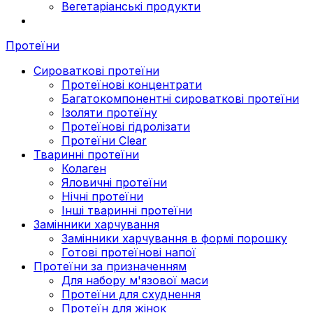
Вегетаріанські продукти
Протеїни
Сироваткові протеїни
Протеїнові концентрати
Багатокомпонентні сироваткові протеїни
Ізоляти протеїну
Протеїнові гідролізати
Протеїни Clear
Тваринні протеїни
Колаген
Яловичні протеїни
Нічні протеїни
Інші тваринні протеїни
Замінники харчування
Замінники харчування в формі порошку
Готові протеїнові напої
Протеїни за призначенням
Для набору м'язової маси
Протеїни для схуднення
Протеїн для жінок