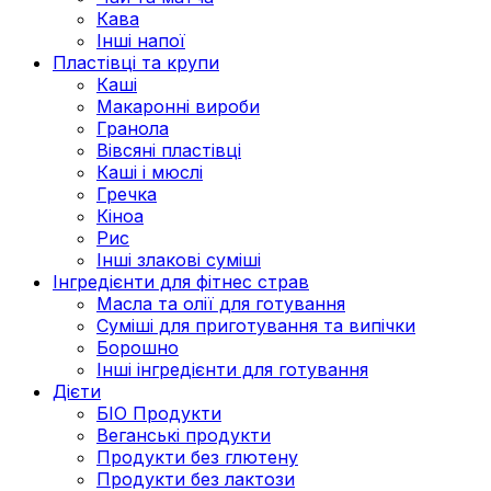
Кава
Інші напої
Пластівці та крупи
Каші
Макаронні вироби
Гранола
Вівсяні пластівці
Каші і мюслі
Гречка
Кіноа
Рис
Інші злакові суміші
Інгредієнти для фітнес страв
Масла та олії для готування
Суміші для приготування та випічки
Борошно
Інші інгредієнти для готування
Дієти
БІО Продукти
Веганські продукти
Продукти без глютену
Продукти без лактози