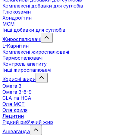
Комплексні добавки для суглобів
Глюкозамін
Хондроїтин
МСМ
Інші добавки для суглобів
Жироспалювачі
L-Карнітин
Комплексні жироспалювачі
Термоспалювачі
Контроль апетиту
Інші жироспалювачі
Корисні жири
Омега 3
Омега 3-6-9
CLA та HCA
Олія МСТ
Олія криля
Лецитин
Рідкий риб'ячий жир
Ашваганда