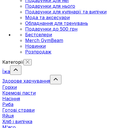
Подарунки для неї
Подарунки для нього
Подарунки для кулінарії та випічки
Мода та аксесуари
Обладнання для тренувань
Подарунки до 500 грн
Бестселери
Merch GymBeam
Новинки
Розпродаж
Категорії
Їжа
Здорове харчування
Горіхи
Кремові пасти
Насіння
Риба
Готові страви
Яйця
Хліб і випічка
М'ясо