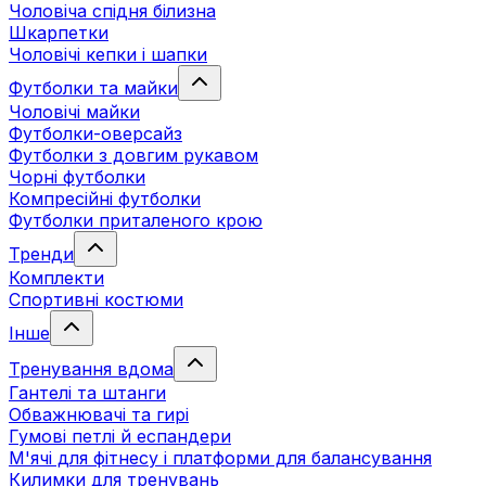
Чоловіча спідня білизна
Шкарпетки
Чоловічі кепки і шапки
Футболки та майки
Чоловічі майки
Футболки-оверсайз
Футболки з довгим рукавом
Чорні футболки
Компресійні футболки
Футболки приталеного крою
Тренди
Комплекти
Спортивні костюми
Інше
Тренування вдома
Гантелі та штанги
Обважнювачі та гирі
Гумові петлі й еспандери
М'ячі для фітнесу і платформи для балансування
Килимки для тренувань