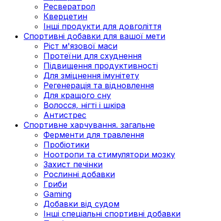
Ресвератрол
Кверцетин
Інші продукти для довголіття
Спортивні добавки для вашої мети
Ріст м'язової маси
Протеїни для схуднення
Підвищення продуктивності
Для зміцнення імунітету
Регенерація та відновлення
Для кращого сну
Волосся, нігті і шкіра
Антистрес
Спортивне харчування. загальне
Ферменти для травлення
Пробіотики
Ноотропи та стимулятори мозку
Захист печінки
Рослинні добавки
Гриби
Gaming
Добавки від судом
Інші спеціальні спортивні добавки