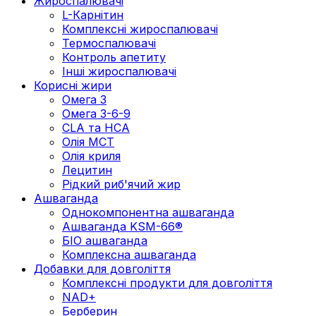
Жироспалювачі
L-Карнітин
Комплексні жироспалювачі
Термоспалювачі
Контроль апетиту
Інші жироспалювачі
Корисні жири
Омега 3
Омега 3-6-9
CLA та HCA
Олія МСТ
Олія криля
Лецитин
Рідкий риб'ячий жир
Ашваганда
Однокомпонентна ашваганда
Ашваганда KSM-66®
БІО ашваганда
Комплексна ашваганда
Добавки для довголіття
Комплексні продукти для довголіття
NAD+
Берберин