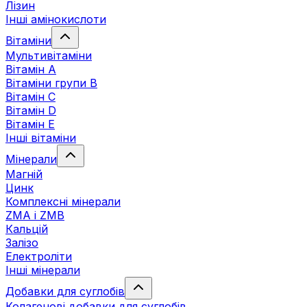
Лізин
Інші амінокислоти
Вітаміни
Мультивітаміни
Вітамін А
Вітаміни групи В
Вітамін C
Вітамін D
Вітамін Е
Інші вітаміни
Мінерали
Магній
Цинк
Комплексні мінерали
ZMA і ZMB
Кальцій
Залізо
Електроліти
Інші мінерали
Добавки для суглобів
Колагенові добавки для суглобів