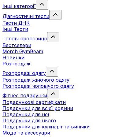
Інші категорії
Діагностичні тести
Тести ДНК
Інші Тести
Топові пропозиції
Бестселери
Merch GymBeam
Новинки
Розпродаж
Розпродаж одягу
Розпродаж жіночого одягу
Розпродаж чоловічого одягу
Фітнес подарунки
Подарункові сертифікати
Подарунки для всієї родини
Подарунки для неї
Подарунки для нього
Подарунки для кулінарії та випічки
Мода та аксесуари