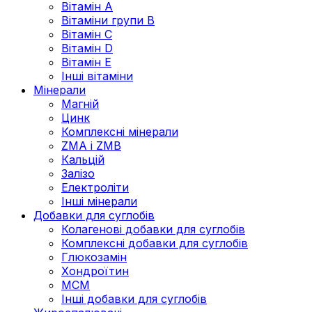
Вітамін А
Вітаміни групи В
Вітамін C
Вітамін D
Вітамін Е
Інші вітаміни
Мінерали
Магній
Цинк
Комплексні мінерали
ZMA і ZMB
Кальцій
Залізо
Електроліти
Інші мінерали
Добавки для суглобів
Колагенові добавки для суглобів
Комплексні добавки для суглобів
Глюкозамін
Хондроїтин
МСМ
Інші добавки для суглобів