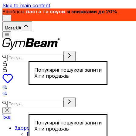
Skip to main content
Улюблені
паста та соуси
зі знижками до 20%
Мова:
UA
Популярні пошукові запити
Хіти продажів
Їжа
Популярні пошукові запити
Здорове харчування
Хіти продажів
Горіхи