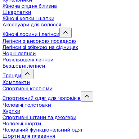
Жіноча спідня білизна
Шкарпетки
Жіночі кепки і шапки
Аксесуари для волосся
Жіночі лосини і легінси
Легінси з високою посадкою
Легінси зі збіркою на сідницях
Чорні легінси
Розкльошені легінси
Безшовні легінси
Тренди
Комплекти
Спортивні костюми
Спортивний одяг для чоловіків
Чоловічі толстовки
Куртки
Спортивні штани та джогери
Чоловічі шорти
Чоловічий функціональний одяг
Шорти для плавання