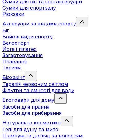
Сумки для їжі та інші аксесуари
Сумки для спортзалу
Рюкзаки
Аксесуари за видами спорту
Біг
Бойові види спорту
Велоспорт
Йога і пілатес
Загартовування
Плавання
Туризм
Біохакінг
Терапія червоним світлом
Фільтри та ємності для води
Екотовари для дому
Засоби для прання
Засоби для прибирання
Натуральна косметика
Гелі для душу та мило
Шампуні та догляд за волоссям