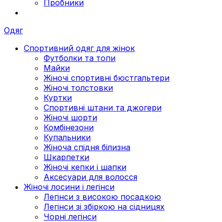
Пробники
Одяг
Спортивний одяг для жінок
Футболки та топи
Майки
Жіночі спортивні бюстгальтери
Жіночі толстовки
Куртки
Спортивні штани та джогери
Жіночі шорти
Комбінезони
Купальники
Жіноча спідня білизна
Шкарпетки
Жіночі кепки і шапки
Аксесуари для волосся
Жіночі лосини і легінси
Легінси з високою посадкою
Легінси зі збіркою на сідницях
Чорні легінси