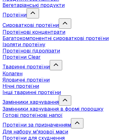
Вегетаріанські продукти
Протеїни
Сироваткові протеїни
Протеїнові концентрати
Багатокомпонентні сироваткові протеїни
Ізоляти протеїну
Протеїнові гідролізати
Протеїни Clear
Тваринні протеїни
Колаген
Яловичні протеїни
Нічні протеїни
Інші тваринні протеїни
Замінники харчування
Замінники харчування в формі порошку
Готові протеїнові напої
Протеїни за призначенням
Для набору м'язової маси
Протеїни для схуднення