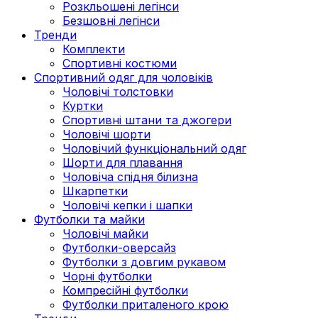
Розкльошені легінси
Безшовні легінси
Тренди
Комплекти
Спортивні костюми
Спортивний одяг для чоловіків
Чоловічі толстовки
Куртки
Спортивні штани та джогери
Чоловічі шорти
Чоловічий функціональний одяг
Шорти для плавання
Чоловіча спідня білизна
Шкарпетки
Чоловічі кепки і шапки
Футболки та майки
Чоловічі майки
Футболки-оверсайз
Футболки з довгим рукавом
Чорні футболки
Компресійні футболки
Футболки приталеного крою