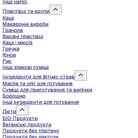
Інші напої
Пластівці та крупи
Каші
Макаронні вироби
Гранола
Вівсяні пластівці
Каші і мюслі
Гречка
Кіноа
Рис
Інші злакові суміші
Інгредієнти для фітнес страв
Масла та олії для готування
Суміші для приготування та випічки
Борошно
Інші інгредієнти для готування
Дієти
БІО Продукти
Веганські продукти
Продукти без глютену
Продукти без лактози