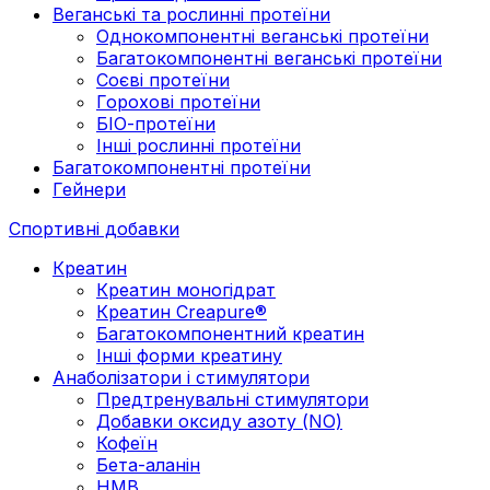
Веганські та рослинні протеїни
Однокомпонентні веганські протеїни
Багатокомпонентні веганські протеїни
Cоєві протеїни
Горохові протеїни
БІО-протеїни
Інші рослинні протеїни
Багатокомпонентні протеїни
Гейнери
Спортивні добавки
Креатин
Креатин моногідрат
Креатин Creapure®
Багатокомпонентний креатин
Інші форми креатину
Анаболізатори і стимулятори
Предтренувальні стимулятори
Добавки оксиду азоту (NO)
Кофеїн
Бета-аланін
HMB