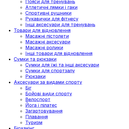
Пояси для тренувань
Атлетичні лямки і гаки
Спортивні рушники
Рукавички для фітнесу
Інші аксесуари для тренувань
Товари для відновлення
Масажні пістолети
Масажні аксесуари
Масажні ролики
Інші товари для відновлення
Сумки та рюкзаки
Сумки для їжі та інші аксесуари
Сумки для спортзалу
Рюкзаки
Аксесуари за видами спорту
Біг
Бойові види спорту
Велоспорт
Йога і пілатес
Загартовування
Плавання
Туризм
Біохакінг