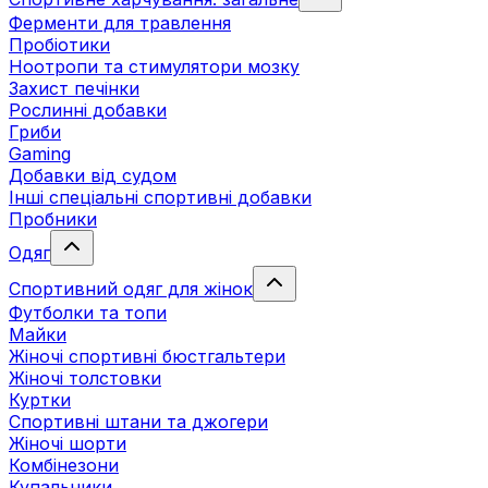
Ферменти для травлення
Пробіотики
Ноотропи та стимулятори мозку
Захист печінки
Рослинні добавки
Гриби
Gaming
Добавки від судом
Інші спеціальні спортивні добавки
Пробники
Одяг
Спортивний одяг для жінок
Футболки та топи
Майки
Жіночі спортивні бюстгальтери
Жіночі толстовки
Куртки
Спортивні штани та джогери
Жіночі шорти
Комбінезони
Купальники