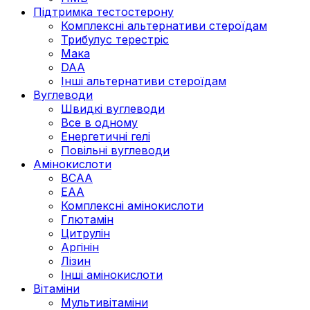
Підтримка тестостерону
Комплексні альтернативи стероїдам
Трибулус терестріс
Мака
DAA
Інші альтернативи стероїдам
Вуглеводи
Швидкі вуглеводи
Все в одному
Енергетичні гелі
Повільні вуглеводи
Амінокислоти
BCAA
EAA
Комплексні амінокислоти
Глютамін
Цитрулін
Аргінін
Лізин
Інші амінокислоти
Вітаміни
Мультивітаміни