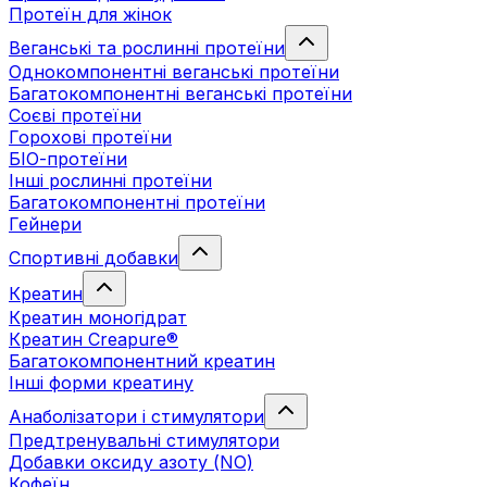
Протеїн для жінок
Веганські та рослинні протеїни
Однокомпонентні веганські протеїни
Багатокомпонентні веганські протеїни
Cоєві протеїни
Горохові протеїни
БІО-протеїни
Інші рослинні протеїни
Багатокомпонентні протеїни
Гейнери
Спортивні добавки
Креатин
Креатин моногідрат
Креатин Creapure®
Багатокомпонентний креатин
Інші форми креатину
Анаболізатори і стимулятори
Предтренувальні стимулятори
Добавки оксиду азоту (NO)
Кофеїн