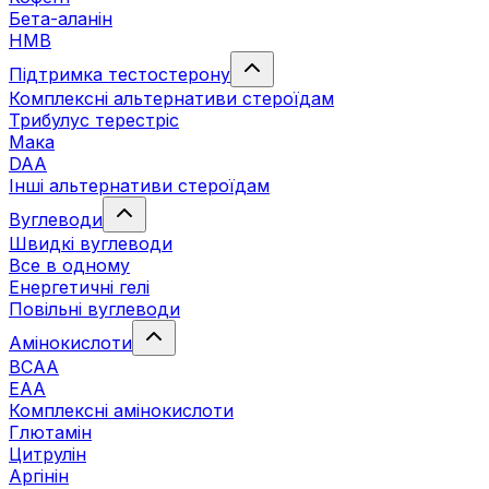
Бета-аланін
HMB
Підтримка тестостерону
Комплексні альтернативи стероїдам
Трибулус терестріс
Мака
DAA
Інші альтернативи стероїдам
Вуглеводи
Швидкі вуглеводи
Все в одному
Енергетичні гелі
Повільні вуглеводи
Амінокислоти
BCAA
EAA
Комплексні амінокислоти
Глютамін
Цитрулін
Аргінін