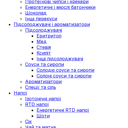
Протеїнові чипси і крекери
Енергетичні і мюслі батончики
Шоколад
Інші перекуси
Підсолоджувачі і ароматизатори
Підсолоджувачі
Еритритол
Мед
Стевія
Ксиліт
Інші підсолоджувачі
Соуси та сиропи
Солодкі соуси та сиропи
Солоні соуси та сиропи
Ароматизатори
Спеції та сіль
Напої
Ізотонічні напої
RTD напої
Енергетичні RTD напої
Шоти
Сік
Чай та матча