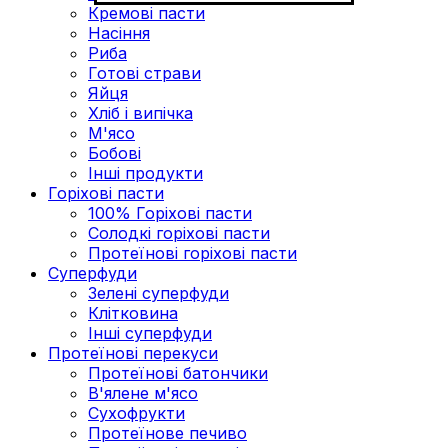
Кремові пасти
Насіння
Риба
Готові страви
Яйця
Хліб і випічка
М'ясо
Бобові
Інші продукти
Горіхові пасти
100% Горіхові пасти
Солодкі горіхові пасти
Протеїнові горіхові пасти
Суперфуди
Зелені суперфуди
Клітковина
Інші суперфуди
Протеїнові перекуси
Протеїнові батончики
В'ялене м'ясо
Сухофрукти
Протеїнове печиво