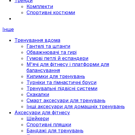
Тренди
Комплекти
Спортивні костюми
Інше
Тренування вдома
Гантелі та штанги
Обважнювачі та гирі
Гумові петлі й еспандери
М'ячі для фітнесу і платформи для
балансування
Килимки для тренувань
Турніки та гімнастичні бруси
Тренувальні підвісні системи
Скакалки
Смарт аксесуари для тренувань
Інші аксесуари для домашніх тренувань
Аксесуари для фітнесу
Шейкери
Спортивні пляшки
Бандажі для тренувань