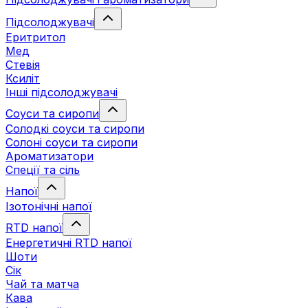
Підсолоджувачі
Еритритол
Мед
Стевія
Ксиліт
Інші підсолоджувачі
Соуси та сиропи
Солодкі соуси та сиропи
Солоні соуси та сиропи
Ароматизатори
Спеції та сіль
Напої
Ізотонічні напої
RTD напої
Енергетичні RTD напої
Шоти
Сік
Чай та матча
Кава