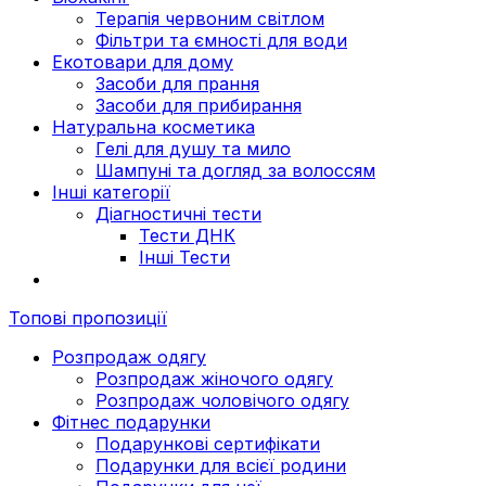
Терапія червоним світлом
Фільтри та ємності для води
Екотовари для дому
Засоби для прання
Засоби для прибирання
Натуральна косметика
Гелі для душу та мило
Шампуні та догляд за волоссям
Інші категорії
Діагностичні тести
Тести ДНК
Інші Тести
Топові пропозиції
Розпродаж одягу
Розпродаж жіночого одягу
Розпродаж чоловічого одягу
Фітнес подарунки
Подарункові сертифікати
Подарунки для всієї родини