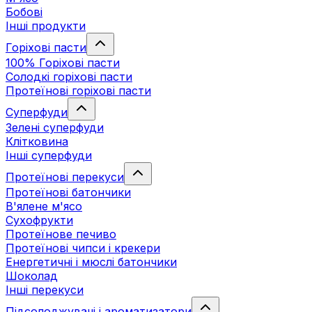
Бобові
Інші продукти
Горіхові пасти
100% Горіхові пасти
Солодкі горіхові пасти
Протеїнові горіхові пасти
Суперфуди
Зелені суперфуди
Клітковина
Інші суперфуди
Протеїнові перекуси
Протеїнові батончики
В'ялене м'ясо
Сухофрукти
Протеїнове печиво
Протеїнові чипси і крекери
Енергетичні і мюслі батончики
Шоколад
Інші перекуси
Підсолоджувачі і ароматизатори