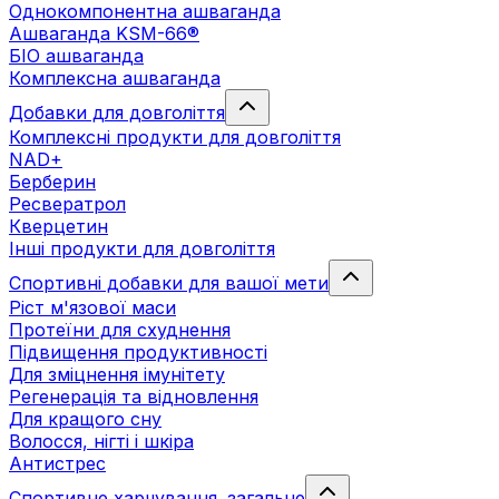
Однокомпонентна ашваганда
Ашваганда KSM-66®
БІО ашваганда
Комплексна ашваганда
Добавки для довголіття
Комплексні продукти для довголіття
NAD+
Берберин
Ресвератрол
Кверцетин
Інші продукти для довголіття
Спортивні добавки для вашої мети
Ріст м'язової маси
Протеїни для схуднення
Підвищення продуктивності
Для зміцнення імунітету
Регенерація та відновлення
Для кращого сну
Волосся, нігті і шкіра
Антистрес
Спортивне харчування. загальне