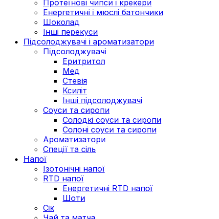
Протеїнові чипси і крекери
Енергетичні і мюслі батончики
Шоколад
Інші перекуси
Підсолоджувачі і ароматизатори
Підсолоджувачі
Еритритол
Мед
Стевія
Ксиліт
Інші підсолоджувачі
Соуси та сиропи
Солодкі соуси та сиропи
Солоні соуси та сиропи
Ароматизатори
Спеції та сіль
Напої
Ізотонічні напої
RTD напої
Енергетичні RTD напої
Шоти
Сік
Чай та матча