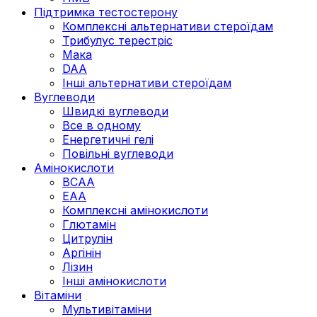
Підтримка тестостерону
Комплексні альтернативи стероїдам
Трибулус терестріс
Мака
DAA
Інші альтернативи стероїдам
Вуглеводи
Швидкі вуглеводи
Все в одному
Енергетичні гелі
Повільні вуглеводи
Амінокислоти
BCAA
EAA
Комплексні амінокислоти
Глютамін
Цитрулін
Аргінін
Лізин
Інші амінокислоти
Вітаміни
Мультивітаміни