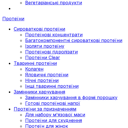
Вегетаріанські продукти
Протеїни
Сироваткові протеїни
Протеїнові концентрати
Багатокомпонентні сироваткові протеїни
Ізоляти протеїну
Протеїнові гідролізати
Протеїни Clear
Тваринні протеїни
Колаген
Яловичні протеїни
Нічні протеїни
Інші тваринні протеїни
Замінники харчування
Замінники харчування в формі порошку
Готові протеїнові напої
Протеїни за призначенням
Для набору м'язової маси
Протеїни для схуднення
Протеїн для жінок