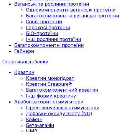
Веганські та рослинні протеїни
Однокомпонентні веганські протеїни
Багатокомпонентні веганські протеїни
Cоєві протеїни
Горохові протеїни
БІО-протеїни
Інші рослинні протеїни
Багатокомпонентні протеїни
Гейнери
Спортивні добавки
Креатин
Креатин моногідрат
Креатин Creapure®
Багатокомпонентний креатин
Інші форми креатину
Анаболізатори і стимулятори
Предтренувальні стимулятори
Добавки оксиду азоту (NO)
Кофеїн
Бета-аланін
HMB