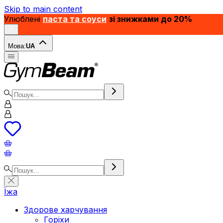
Skip to main content
Улюблені
паста та соуси
зі знижками до 20%
Мова:
UA
Їжа
Здорове харчування
Горіхи