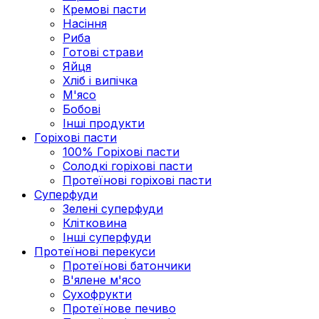
Кремові пасти
Насіння
Риба
Готові страви
Яйця
Хліб і випічка
М'ясо
Бобові
Інші продукти
Горіхові пасти
100% Горіхові пасти
Солодкі горіхові пасти
Протеїнові горіхові пасти
Суперфуди
Зелені суперфуди
Клітковина
Інші суперфуди
Протеїнові перекуси
Протеїнові батончики
В'ялене м'ясо
Сухофрукти
Протеїнове печиво