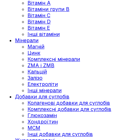
Вітамін А
Вітаміни групи В
Вітамін C
Вітамін D
Вітамін Е
Інші вітаміни
Мінерали
Магній
Цинк
Комплексні мінерали
ZMA і ZMB
Кальцій
Залізо
Електроліти
Інші мінерали
Добавки для суглобів
Колагенові добавки для суглобів
Комплексні добавки для суглобів
Глюкозамін
Хондроїтин
МСМ
Інші добавки для суглобів