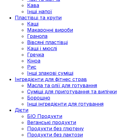
Кава
Інші напої
Пластівці та крупи
Каші
Макаронні вироби
Гранола
Вівсяні пластівці
Каші і мюслі
Гречка
Кіноа
Рис
Інші злакові суміші
Інгредієнти для фітнес страв
Масла та олії для готування
Суміші для приготування та випічки
Борошно
Інші інгредієнти для готування
Дієти
БІО Продукти
Веганські продукти
Продукти без глютену
Продукти без лактози