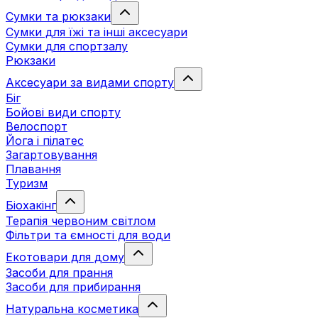
Сумки та рюкзаки
Сумки для їжі та інші аксесуари
Сумки для спортзалу
Рюкзаки
Аксесуари за видами спорту
Біг
Бойові види спорту
Велоспорт
Йога і пілатес
Загартовування
Плавання
Туризм
Біохакінг
Терапія червоним світлом
Фільтри та ємності для води
Екотовари для дому
Засоби для прання
Засоби для прибирання
Натуральна косметика