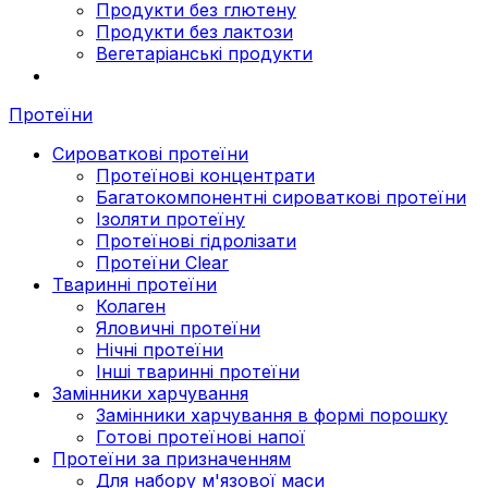
Продукти без глютену
Продукти без лактози
Вегетаріанські продукти
Протеїни
Сироваткові протеїни
Протеїнові концентрати
Багатокомпонентні сироваткові протеїни
Ізоляти протеїну
Протеїнові гідролізати
Протеїни Clear
Тваринні протеїни
Колаген
Яловичні протеїни
Нічні протеїни
Інші тваринні протеїни
Замінники харчування
Замінники харчування в формі порошку
Готові протеїнові напої
Протеїни за призначенням
Для набору м'язової маси