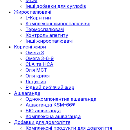
МСМ
Інші добавки для суглобів
Жироспалювачі
L-Карнітин
Комплексні жироспалювачі
Термоспалювачі
Контроль апетиту
Інші жироспалювачі
Корисні жири
Омега 3
Омега 3-6-9
CLA та HCA
Олія МСТ
Олія криля
Лецитин
Рідкий риб'ячий жир
Ашваганда
Однокомпонентна ашваганда
Ашваганда KSM-66®
БІО ашваганда
Комплексна ашваганда
Добавки для довголіття
Комплексні продукти для довголіття