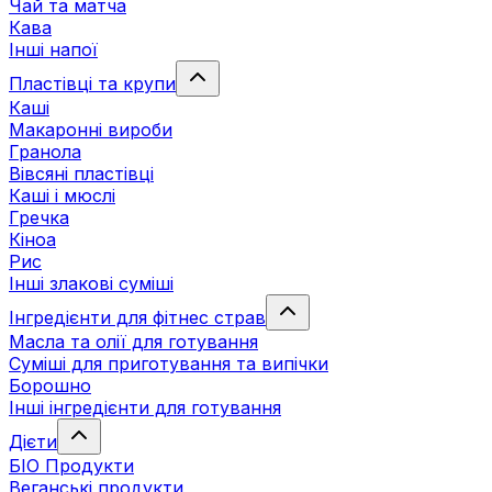
Чай та матча
Кава
Інші напої
Пластівці та крупи
Каші
Макаронні вироби
Гранола
Вівсяні пластівці
Каші і мюслі
Гречка
Кіноа
Рис
Інші злакові суміші
Інгредієнти для фітнес страв
Масла та олії для готування
Суміші для приготування та випічки
Борошно
Інші інгредієнти для готування
Дієти
БІО Продукти
Веганські продукти