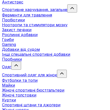
Антистрес
Спортивне харчування. загальне
Ферменти для травлення
Пробіотики
Ноотропи та стимулятори мозку
Захист печінки
Рослинні добавки
Гриби
Gaming
Добавки від судом
Інші спеціальні спортивні добавки
Пробники
Одяг
Спортивний одяг для жінок
Футболки та топи
Майки
Жіночі спортивні бюстгальтери
Жіночі толстовки
Куртки
Спортивні штани та джогери
Жіночі шорти