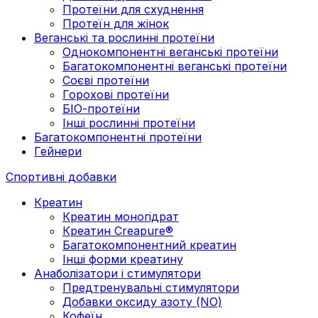
Протеїни для схуднення
Протеїн для жінок
Веганські та рослинні протеїни
Однокомпонентні веганські протеїни
Багатокомпонентні веганські протеїни
Cоєві протеїни
Горохові протеїни
БІО-протеїни
Інші рослинні протеїни
Багатокомпонентні протеїни
Гейнери
Спортивні добавки
Креатин
Креатин моногідрат
Креатин Creapure®
Багатокомпонентний креатин
Інші форми креатину
Анаболізатори і стимулятори
Предтренувальні стимулятори
Добавки оксиду азоту (NO)
Кофеїн