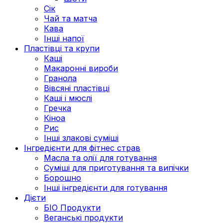
Сік
Чай та матча
Кава
Інші напої
Пластівці та крупи
Каші
Макаронні вироби
Гранола
Вівсяні пластівці
Каші і мюслі
Гречка
Кіноа
Рис
Інші злакові суміші
Інгредієнти для фітнес страв
Масла та олії для готування
Суміші для приготування та випічки
Борошно
Інші інгредієнти для готування
Дієти
БІО Продукти
Веганські продукти