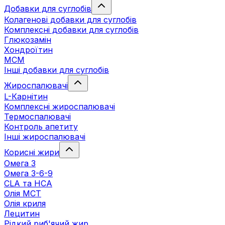
Добавки для суглобів
Колагенові добавки для суглобів
Комплексні добавки для суглобів
Глюкозамін
Хондроїтин
МСМ
Інші добавки для суглобів
Жироспалювачі
L-Карнітин
Комплексні жироспалювачі
Термоспалювачі
Контроль апетиту
Інші жироспалювачі
Корисні жири
Омега 3
Омега 3-6-9
CLA та HCA
Олія МСТ
Олія криля
Лецитин
Рідкий риб'ячий жир