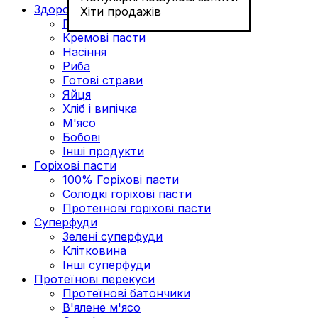
Здорове харчування
Хіти продажів
Горіхи
Кремові пасти
Насіння
Риба
Готові страви
Яйця
Хліб і випічка
М'ясо
Бобові
Інші продукти
Горіхові пасти
100% Горіхові пасти
Солодкі горіхові пасти
Протеїнові горіхові пасти
Суперфуди
Зелені суперфуди
Клітковина
Інші суперфуди
Протеїнові перекуси
Протеїнові батончики
В'ялене м'ясо