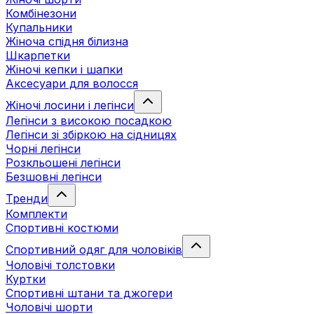
Комбінезони
Купальники
Жіноча спідня білизна
Шкарпетки
Жіночі кепки і шапки
Аксесуари для волосся
Жіночі лосини і легінси
Легінси з високою посадкою
Легінси зі збіркою на сідницях
Чорні легінси
Розкльошені легінси
Безшовні легінси
Тренди
Комплекти
Спортивні костюми
Спортивний одяг для чоловіків
Чоловічі толстовки
Куртки
Спортивні штани та джогери
Чоловічі шорти