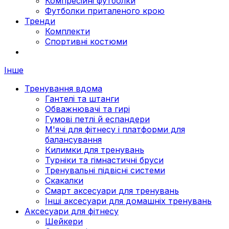
Компресійні футболки
Футболки приталеного крою
Тренди
Комплекти
Спортивні костюми
Інше
Тренування вдома
Гантелі та штанги
Обважнювачі та гирі
Гумові петлі й еспандери
М'ячі для фітнесу і платформи для
балансування
Килимки для тренувань
Турніки та гімнастичні бруси
Тренувальні підвісні системи
Скакалки
Смарт аксесуари для тренувань
Інші аксесуари для домашніх тренувань
Аксесуари для фітнесу
Шейкери