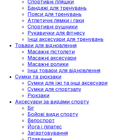
Спортивні пляшки
Бандажі для тренувань
Пояси для тренувань
Атлетичні лямки і гаки
Спортивні рушники
Рукавички для фітнесу
Інші аксесуари для тренувань
Товари для відновлення
Масажні пістолети
Масажні аксесуари
Масажні ролики
Інші товари для відновлення
Сумки та рюкзаки
Сумки для їжі та інші аксесуари
Сумки для спортзалу
Рюкзаки
Аксесуари за видами спорту
Біг
Бойові види спорту
Велоспорт
Йога і пілатес
Загартовування
Плавання