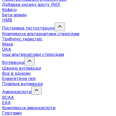
Добавки оксиду азоту (NO)
Кофеїн
Бета-аланін
HMB
Підтримка тестостерону
Комплексні альтернативи стероїдам
Трибулус терестріс
Мака
DAA
Інші альтернативи стероїдам
Вуглеводи
Швидкі вуглеводи
Все в одному
Енергетичні гелі
Повільні вуглеводи
Амінокислоти
BCAA
EAA
Комплексні амінокислоти
Глютамін