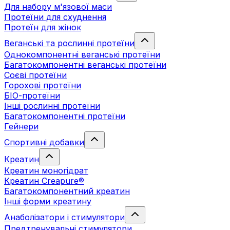
Для набору м'язової маси
Протеїни для схуднення
Протеїн для жінок
Веганські та рослинні протеїни
Однокомпонентні веганські протеїни
Багатокомпонентні веганські протеїни
Cоєві протеїни
Горохові протеїни
БІО-протеїни
Інші рослинні протеїни
Багатокомпонентні протеїни
Гейнери
Спортивні добавки
Креатин
Креатин моногідрат
Креатин Creapure®
Багатокомпонентний креатин
Інші форми креатину
Анаболізатори і стимулятори
Предтренувальні стимулятори