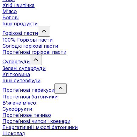
Хліб і випічка
М'ясо
Бобові
Інші продукти
Горіхові пасти
100% Горіхові пасти
Солодкі горіхові пасти
Протеїнові горіхові пасти
Суперфуди
Зелені суперфуди
Клітковина
Інші суперфуди
Протеїнові перекуси
Протеїнові батончики
В'ялене м'ясо
Сухофрукти
Протеїнове печиво
Протеїнові чипси і крекери
Енергетичні і мюслі батончики
Шоколад