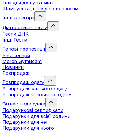
Гелі для душу та мило
Шампуні та догляд за волоссям
Інші категорії
Діагностичні тести
Тести ДНК
Інші Тести
Топові пропозиції
Бестселери
Merch GymBeam
Новинки
Розпродаж
Розпродаж одягу
Розпродаж жіночого одягу
Розпродаж чоловічого одягу
Фітнес подарунки
Подарункові сертифікати
Подарунки для всієї родини
Подарунки для неї
Подарунки для нього