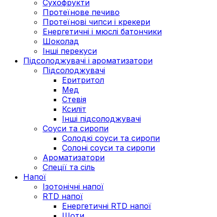
Сухофрукти
Протеїнове печиво
Протеїнові чипси і крекери
Енергетичні і мюслі батончики
Шоколад
Інші перекуси
Підсолоджувачі і ароматизатори
Підсолоджувачі
Еритритол
Мед
Стевія
Ксиліт
Інші підсолоджувачі
Соуси та сиропи
Солодкі соуси та сиропи
Солоні соуси та сиропи
Ароматизатори
Спеції та сіль
Напої
Ізотонічні напої
RTD напої
Енергетичні RTD напої
Шоти