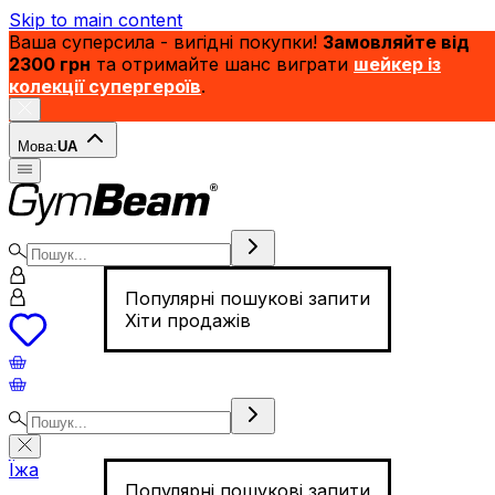
Skip to main content
Ваша суперсила - вигідні покупки!
Замовляйте від
2300 грн
та отримайте шанс виграти
шейкер із
колекції супергероїв
.
Мова:
UA
Популярні пошукові запити
Хіти продажів
Їжа
Популярні пошукові запити