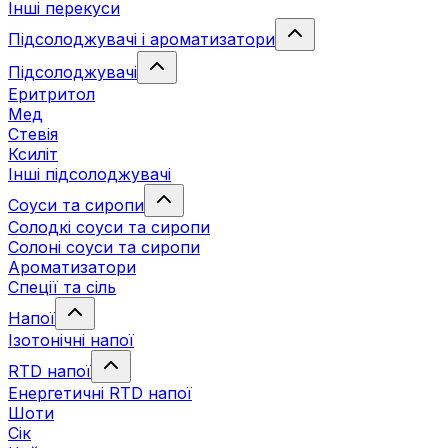
Інші перекуси
Підсолоджувачі і ароматизатори
Підсолоджувачі
Еритритол
Мед
Стевія
Ксиліт
Інші підсолоджувачі
Соуси та сиропи
Солодкі соуси та сиропи
Солоні соуси та сиропи
Ароматизатори
Спеції та сіль
Напої
Ізотонічні напої
RTD напої
Енергетичні RTD напої
Шоти
Сік