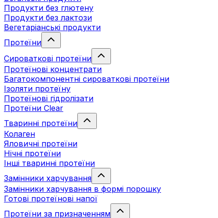
Продукти без глютену
Продукти без лактози
Вегетаріанські продукти
Протеїни
Сироваткові протеїни
Протеїнові концентрати
Багатокомпонентні сироваткові протеїни
Ізоляти протеїну
Протеїнові гідролізати
Протеїни Clear
Тваринні протеїни
Колаген
Яловичні протеїни
Нічні протеїни
Інші тваринні протеїни
Замінники харчування
Замінники харчування в формі порошку
Готові протеїнові напої
Протеїни за призначенням