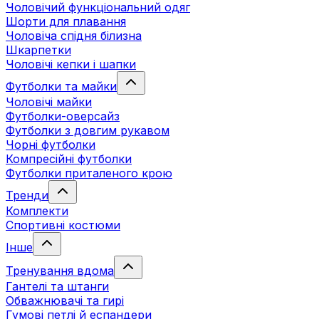
Чоловічий функціональний одяг
Шорти для плавання
Чоловіча спідня білизна
Шкарпетки
Чоловічі кепки і шапки
Футболки та майки
Чоловічі майки
Футболки-оверсайз
Футболки з довгим рукавом
Чорні футболки
Компресійні футболки
Футболки приталеного крою
Тренди
Комплекти
Спортивні костюми
Інше
Тренування вдома
Гантелі та штанги
Обважнювачі та гирі
Гумові петлі й еспандери