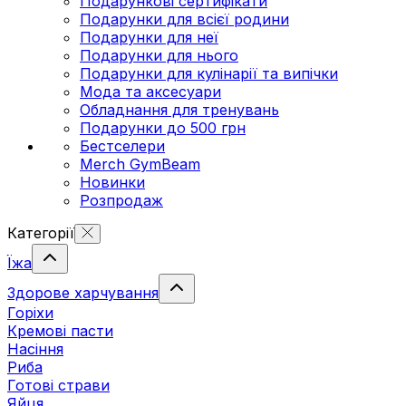
Подарункові сертифікати
Подарунки для всієї родини
Подарунки для неї
Подарунки для нього
Подарунки для кулінарії та випічки
Мода та аксесуари
Обладнання для тренувань
Подарунки до 500 грн
Бестселери
Merch GymBeam
Новинки
Розпродаж
Категорії
Їжа
Здорове харчування
Горіхи
Кремові пасти
Насіння
Риба
Готові страви
Яйця