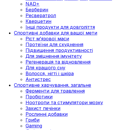
NAD+
Берберин
Ресвератрол
Кверцетин
Інші продукти для довголіття
Спортивні добавки для вашої мети
Ріст м'язової маси
Протеїни для схуднення
Підвищення продуктивності
Для зміцнення імунітету
Регенерація та відновлення
Для кращого сну
Волосся, нігті і шкіра
Антистрес
Спортивне харчування. загальне
Ферменти для травлення
Пробіотики
Ноотропи та стимулятори мозку
Захист печінки
Рослинні добавки
Гриби
Gaming