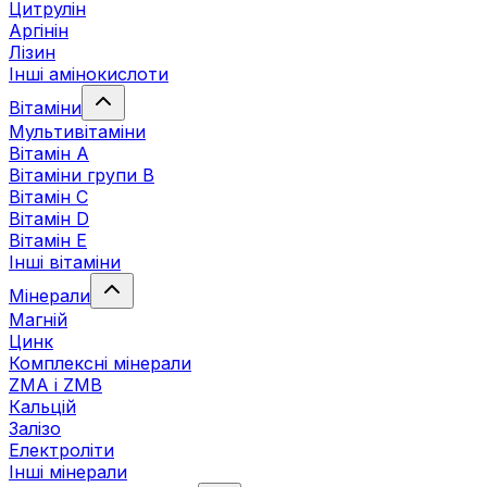
Цитрулін
Аргінін
Лізин
Інші амінокислоти
Вітаміни
Мультивітаміни
Вітамін А
Вітаміни групи В
Вітамін C
Вітамін D
Вітамін Е
Інші вітаміни
Мінерали
Магній
Цинк
Комплексні мінерали
ZMA і ZMB
Кальцій
Залізо
Електроліти
Інші мінерали