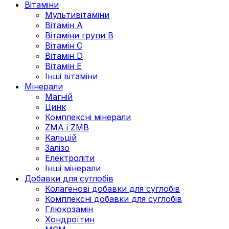
Вітаміни
Мультивітаміни
Вітамін А
Вітаміни групи В
Вітамін C
Вітамін D
Вітамін Е
Інші вітаміни
Мінерали
Магній
Цинк
Комплексні мінерали
ZMA і ZMB
Кальцій
Залізо
Електроліти
Інші мінерали
Добавки для суглобів
Колагенові добавки для суглобів
Комплексні добавки для суглобів
Глюкозамін
Хондроїтин