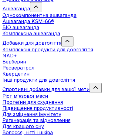
Ашваганда
Однокомпонентна ашваганда
Ашваганда KSM-66®
БІО ашваганда
Комплексна ашваганда
Добавки для довголіття
Комплексні продукти для довголіття
NAD+
Берберин
Ресвератрол
Кверцетин
Інші продукти для довголіття
Спортивні добавки для вашої мети
Ріст м'язової маси
Протеїни для схуднення
Підвищення продуктивності
Для зміцнення імунітету
Регенерація та відновлення
Для кращого сну
Волосся, нігті і шкіра