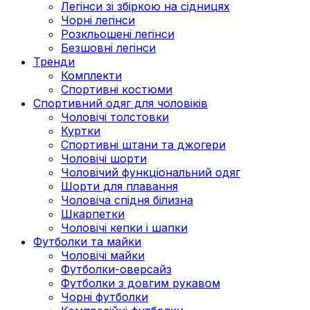
Легінси зі збіркою на сідницях
Чорні легінси
Розкльошені легінси
Безшовні легінси
Тренди
Комплекти
Спортивні костюми
Спортивний одяг для чоловіків
Чоловічі толстовки
Куртки
Спортивні штани та джогери
Чоловічі шорти
Чоловічий функціональний одяг
Шорти для плавання
Чоловіча спідня білизна
Шкарпетки
Чоловічі кепки і шапки
Футболки та майки
Чоловічі майки
Футболки-оверсайз
Футболки з довгим рукавом
Чорні футболки