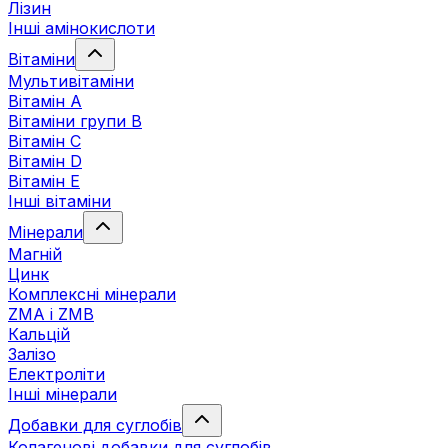
Лізин
Інші амінокислоти
Вітаміни
Мультивітаміни
Вітамін А
Вітаміни групи В
Вітамін C
Вітамін D
Вітамін Е
Інші вітаміни
Мінерали
Магній
Цинк
Комплексні мінерали
ZMA і ZMB
Кальцій
Залізо
Електроліти
Інші мінерали
Добавки для суглобів
Колагенові добавки для суглобів