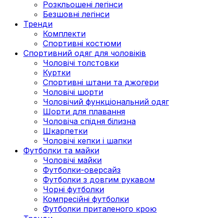
Розкльошені легінси
Безшовні легінси
Тренди
Комплекти
Спортивні костюми
Спортивний одяг для чоловіків
Чоловічі толстовки
Куртки
Спортивні штани та джогери
Чоловічі шорти
Чоловічий функціональний одяг
Шорти для плавання
Чоловіча спідня білизна
Шкарпетки
Чоловічі кепки і шапки
Футболки та майки
Чоловічі майки
Футболки-оверсайз
Футболки з довгим рукавом
Чорні футболки
Компресійні футболки
Футболки приталеного крою