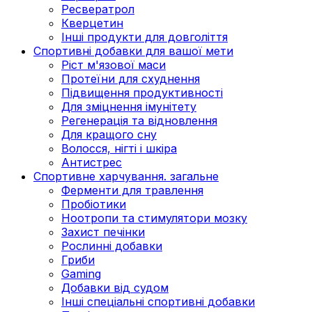
Ресвератрол
Кверцетин
Інші продукти для довголіття
Спортивні добавки для вашої мети
Ріст м'язової маси
Протеїни для схуднення
Підвищення продуктивності
Для зміцнення імунітету
Регенерація та відновлення
Для кращого сну
Волосся, нігті і шкіра
Антистрес
Спортивне харчування. загальне
Ферменти для травлення
Пробіотики
Ноотропи та стимулятори мозку
Захист печінки
Рослинні добавки
Гриби
Gaming
Добавки від судом
Інші спеціальні спортивні добавки