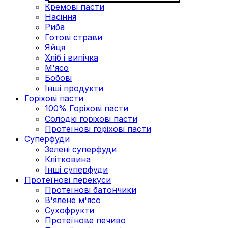
Кремові пасти
Насіння
Риба
Готові страви
Яйця
Хліб і випічка
М'ясо
Бобові
Інші продукти
Горіхові пасти
100% Горіхові пасти
Солодкі горіхові пасти
Протеїнові горіхові пасти
Суперфуди
Зелені суперфуди
Клітковина
Інші суперфуди
Протеїнові перекуси
Протеїнові батончики
В'ялене м'ясо
Сухофрукти
Протеїнове печиво