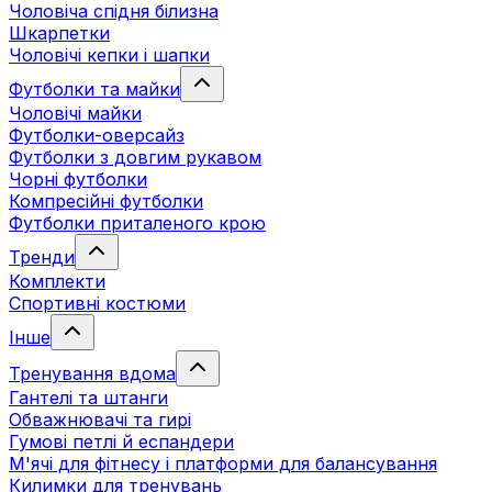
Чоловіча спідня білизна
Шкарпетки
Чоловічі кепки і шапки
Футболки та майки
Чоловічі майки
Футболки-оверсайз
Футболки з довгим рукавом
Чорні футболки
Компресійні футболки
Футболки приталеного крою
Тренди
Комплекти
Спортивні костюми
Інше
Тренування вдома
Гантелі та штанги
Обважнювачі та гирі
Гумові петлі й еспандери
М'ячі для фітнесу і платформи для балансування
Килимки для тренувань