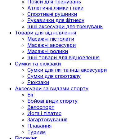
Пояси для тренувань
Атлетичні лямки і гаки
Спортивні рушники
Рукавички для фітнесу
Інші аксесуари для тренувань
Товари для відновлення
Масажні пістолети
Масажні аксесуари
Масажні ролики
Інші товари для відновлення
Сумки та рюкзаки
Сумки для їжі та інші аксесуари
Сумки для спортзалу
Рюкзаки
Аксесуари за видами спорту
Біг
Бойові види спорту
Велоспорт
Йога і пілатес
Загартовування
Плавання
Туризм
Біохакінг