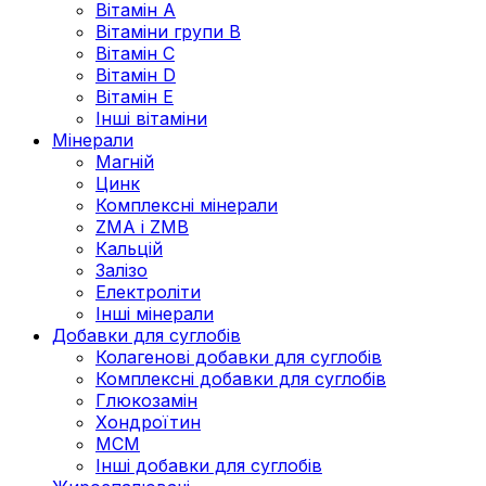
Вітамін А
Вітаміни групи В
Вітамін C
Вітамін D
Вітамін Е
Інші вітаміни
Мінерали
Магній
Цинк
Комплексні мінерали
ZMA і ZMB
Кальцій
Залізо
Електроліти
Інші мінерали
Добавки для суглобів
Колагенові добавки для суглобів
Комплексні добавки для суглобів
Глюкозамін
Хондроїтин
МСМ
Інші добавки для суглобів