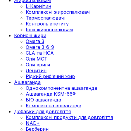
Жироспалювачі
L-Карнітин
Комплексні жироспалювачі
Термоспалювачі
Контроль апетиту
Інші жироспалювачі
Корисні жири
Омега 3
Омега 3-6-9
CLA та HCA
Олія МСТ
Олія криля
Лецитин
Рідкий риб'ячий жир
Ашваганда
Однокомпонентна ашваганда
Ашваганда KSM-66®
БІО ашваганда
Комплексна ашваганда
Добавки для довголіття
Комплексні продукти для довголіття
NAD+
Берберин