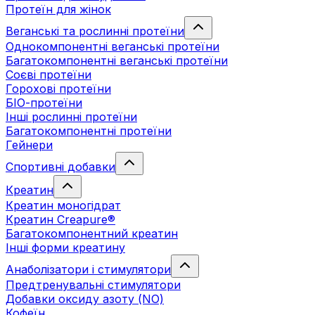
Протеїн для жінок
Веганські та рослинні протеїни
Однокомпонентні веганські протеїни
Багатокомпонентні веганські протеїни
Cоєві протеїни
Горохові протеїни
БІО-протеїни
Інші рослинні протеїни
Багатокомпонентні протеїни
Гейнери
Спортивні добавки
Креатин
Креатин моногідрат
Креатин Creapure®
Багатокомпонентний креатин
Інші форми креатину
Анаболізатори і стимулятори
Предтренувальні стимулятори
Добавки оксиду азоту (NO)
Кофеїн