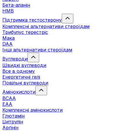
Бета-аланін
HMB
Підтримка тестостерону
Комплексні альтернативи стероїдам
Трибулус терестріс
Мака
DAA
Інші альтернативи стероїдам
Вуглеводи
Швидкі вуглеводи
Все в одному
Енергетичні гелі
Повільні вуглеводи
Амінокислоти
BCAA
EAA
Комплексні амінокислоти
Глютамін
Цитрулін
Аргінін