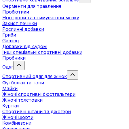
Ферменти для травлення
Пробіотики
Ноотропи та стимулятори мозку
Захист печінки
Рослинні добавки
Гриби
Gaming
Добавки від судом
Інші спеціальні спортивні добавки
Пробники
Одяг
Спортивний одяг для жінок
Футболки та топи
Майки
Жіночі спортивні бюстгальтери
Жіночі толстовки
Куртки
Спортивні штани та джогери
Жіночі шорти
Комбінезони
Купальники