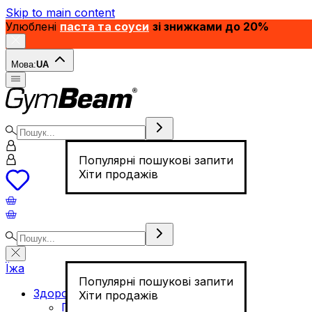
Skip to main content
Улюблені
паста та соуси
зі знижками до 20%
Мова:
UA
Популярні пошукові запити
Хіти продажів
Їжа
Популярні пошукові запити
Здорове харчування
Хіти продажів
Горіхи