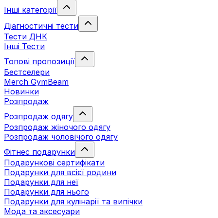
Інші категорії
Діагностичні тести
Тести ДНК
Інші Тести
Топові пропозиції
Бестселери
Merch GymBeam
Новинки
Розпродаж
Розпродаж одягу
Розпродаж жіночого одягу
Розпродаж чоловічого одягу
Фітнес подарунки
Подарункові сертифікати
Подарунки для всієї родини
Подарунки для неї
Подарунки для нього
Подарунки для кулінарії та випічки
Мода та аксесуари