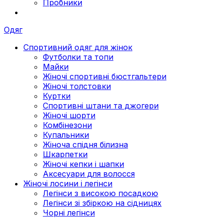
Пробники
Одяг
Спортивний одяг для жінок
Футболки та топи
Майки
Жіночі спортивні бюстгальтери
Жіночі толстовки
Куртки
Спортивні штани та джогери
Жіночі шорти
Комбінезони
Купальники
Жіноча спідня білизна
Шкарпетки
Жіночі кепки і шапки
Аксесуари для волосся
Жіночі лосини і легінси
Легінси з високою посадкою
Легінси зі збіркою на сідницях
Чорні легінси