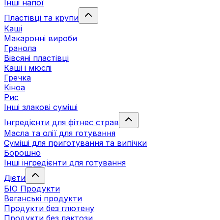
Інші напої
Пластівці та крупи
Каші
Макаронні вироби
Гранола
Вівсяні пластівці
Каші і мюслі
Гречка
Кіноа
Рис
Інші злакові суміші
Інгредієнти для фітнес страв
Масла та олії для готування
Суміші для приготування та випічки
Борошно
Інші інгредієнти для готування
Дієти
БІО Продукти
Веганські продукти
Продукти без глютену
Продукти без лактози