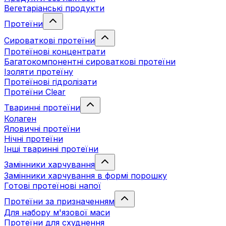
Вегетаріанські продукти
Протеїни
Сироваткові протеїни
Протеїнові концентрати
Багатокомпонентні сироваткові протеїни
Ізоляти протеїну
Протеїнові гідролізати
Протеїни Clear
Тваринні протеїни
Колаген
Яловичні протеїни
Нічні протеїни
Інші тваринні протеїни
Замінники харчування
Замінники харчування в формі порошку
Готові протеїнові напої
Протеїни за призначенням
Для набору м'язової маси
Протеїни для схуднення