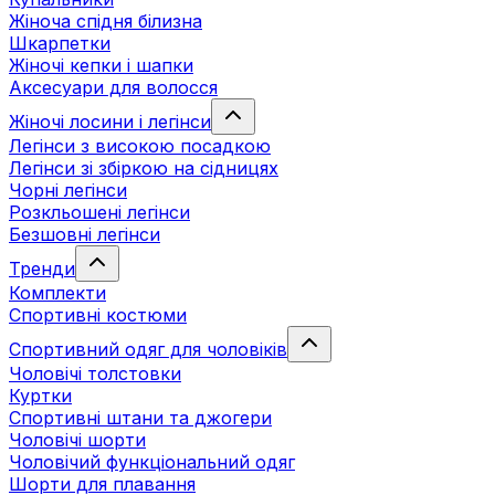
Жіноча спідня білизна
Шкарпетки
Жіночі кепки і шапки
Аксесуари для волосся
Жіночі лосини і легінси
Легінси з високою посадкою
Легінси зі збіркою на сідницях
Чорні легінси
Розкльошені легінси
Безшовні легінси
Тренди
Комплекти
Спортивні костюми
Спортивний одяг для чоловіків
Чоловічі толстовки
Куртки
Спортивні штани та джогери
Чоловічі шорти
Чоловічий функціональний одяг
Шорти для плавання