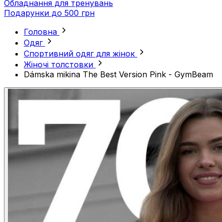
Обладнання для тренувань
Подарунки до 500 грн
Головна
Одяг
Спортивний одяг для жінок
Жіночі толстовки
Dámska mikina The Best Version Pink - GymBeam