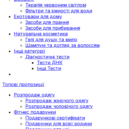
Терапія червоним світлом
Фільтри та ємності для води
Екотовари для дому
Засоби для прання
Засоби для прибирання
Натуральна косметика
Гелі для душу та мило
Шампуні та догляд за волоссям
Інші категорії
Діагностичні тести
Тести ДНК
Інші Тести
Топові пропозиції
Розпродаж одягу
Розпродаж жіночого одягу
Розпродаж чоловічого одягу
Фітнес подарунки
Подарункові сертифікати
Подарунки для всієї родини