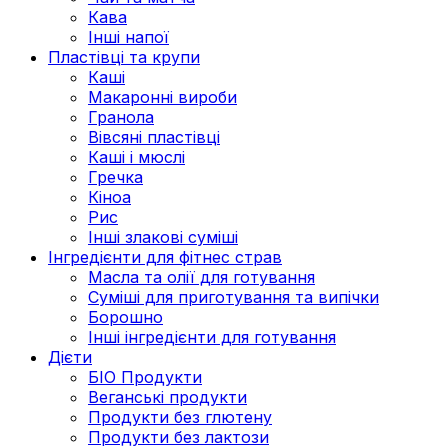
Кава
Інші напої
Пластівці та крупи
Каші
Макаронні вироби
Гранола
Вівсяні пластівці
Каші і мюслі
Гречка
Кіноа
Рис
Інші злакові суміші
Інгредієнти для фітнес страв
Масла та олії для готування
Суміші для приготування та випічки
Борошно
Інші інгредієнти для готування
Дієти
БІО Продукти
Веганські продукти
Продукти без глютену
Продукти без лактози