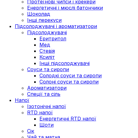
Протеїнові чипси і крекери
Енергетичні і мюслі батончики
Шоколад
Інші перекуси
Підсолоджувачі і ароматизатори
Підсолоджувачі
Еритритол
Мед
Стевія
Ксиліт
Інші підсолоджувачі
Соуси та сиропи
Солодкі соуси та сиропи
Солоні соуси та сиропи
Ароматизатори
Спеції та сіль
Напої
Ізотонічні напої
RTD напої
Енергетичні RTD напої
Шоти
Сік
Чай та матча