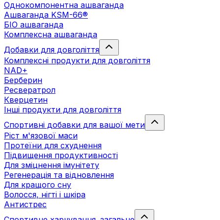
Однокомпонентна ашваганда
Ашваганда KSM-66®
БІО ашваганда
Комплексна ашваганда
Добавки для довголіття
Комплексні продукти для довголіття
NAD+
Берберин
Ресвератрол
Кверцетин
Інші продукти для довголіття
Спортивні добавки для вашої мети
Ріст м'язової маси
Протеїни для схуднення
Підвищення продуктивності
Для зміцнення імунітету
Регенерація та відновлення
Для кращого сну
Волосся, нігті і шкіра
Антистрес
Спортивне харчування. загальне