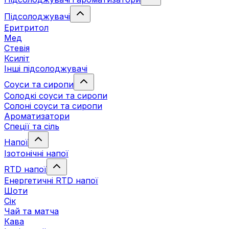
Підсолоджувачі
Еритритол
Мед
Стевія
Ксиліт
Інші підсолоджувачі
Соуси та сиропи
Солодкі соуси та сиропи
Солоні соуси та сиропи
Ароматизатори
Спеції та сіль
Напої
Ізотонічні напої
RTD напої
Енергетичні RTD напої
Шоти
Сік
Чай та матча
Кава