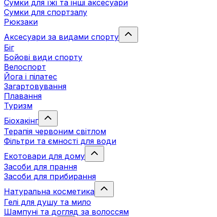
Сумки для їжі та інші аксесуари
Сумки для спортзалу
Рюкзаки
Аксесуари за видами спорту
Біг
Бойові види спорту
Велоспорт
Йога і пілатес
Загартовування
Плавання
Туризм
Біохакінг
Терапія червоним світлом
Фільтри та ємності для води
Екотовари для дому
Засоби для прання
Засоби для прибирання
Натуральна косметика
Гелі для душу та мило
Шампуні та догляд за волоссям