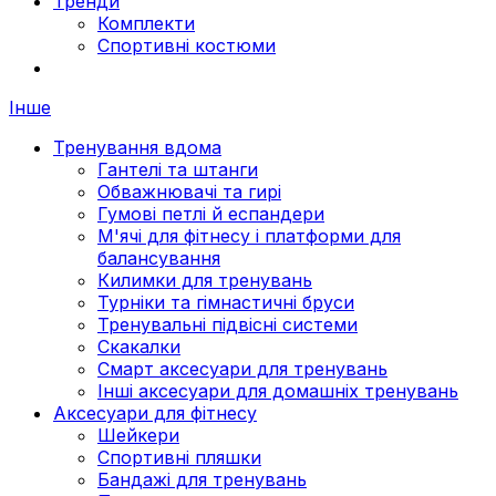
Тренди
Комплекти
Спортивні костюми
Інше
Тренування вдома
Гантелі та штанги
Обважнювачі та гирі
Гумові петлі й еспандери
М'ячі для фітнесу і платформи для
балансування
Килимки для тренувань
Турніки та гімнастичні бруси
Тренувальні підвісні системи
Скакалки
Смарт аксесуари для тренувань
Інші аксесуари для домашніх тренувань
Аксесуари для фітнесу
Шейкери
Спортивні пляшки
Бандажі для тренувань