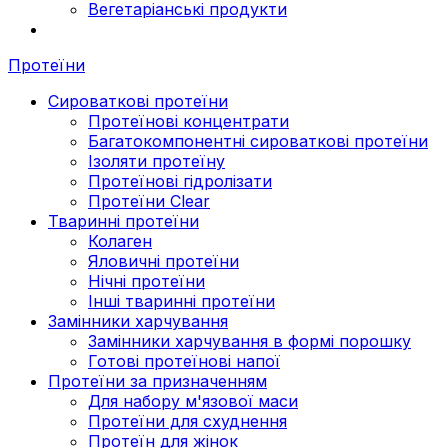
Вегетаріанські продукти
Протеїни
Сироваткові протеїни
Протеїнові концентрати
Багатокомпонентні сироваткові протеїни
Ізоляти протеїну
Протеїнові гідролізати
Протеїни Clear
Тваринні протеїни
Колаген
Яловичні протеїни
Нічні протеїни
Інші тваринні протеїни
Замінники харчування
Замінники харчування в формі порошку
Готові протеїнові напої
Протеїни за призначенням
Для набору м'язової маси
Протеїни для схуднення
Протеїн для жінок