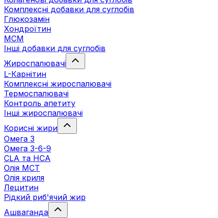
Комплексні добавки для суглобів
Глюкозамін
Хондроїтин
МСМ
Інші добавки для суглобів
Жироспалювачі
L-Карнітин
Комплексні жироспалювачі
Термоспалювачі
Контроль апетиту
Інші жироспалювачі
Корисні жири
Омега 3
Омега 3-6-9
CLA та HCA
Олія МСТ
Олія криля
Лецитин
Рідкий риб'ячий жир
Ашваганда