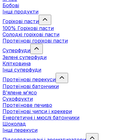
Бобові
Інші продукти
Горіхові пасти
100% Горіхові пасти
Солодкі горіхові пасти
Протеїнові горіхові пасти
Суперфуди
Зелені суперфуди
Клітковина
Інші суперфуди
Протеїнові перекуси
Протеїнові батончики
В'ялене м'ясо
Сухофрукти
Протеїнове печиво
Протеїнові чипси і крекери
Енергетичні і мюслі батончики
Шоколад
Інші перекуси
Підсолоджувачі і ароматизатори