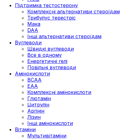
Підтримка тестостерону
Комплексні альтернативи стероїдам
Трибулус терестріс
Мака
DAA
Інші альтернативи стероїдам
Вуглеводи
Швидкі вуглеводи
Все в одному
Енергетичні гелі
Повільні вуглеводи
Амінокислоти
BCAA
EAA
Комплексні амінокислоти
Глютамін
Цитрулін
Аргінін
Лізин
Інші амінокислоти
Вітаміни
Мультивітаміни