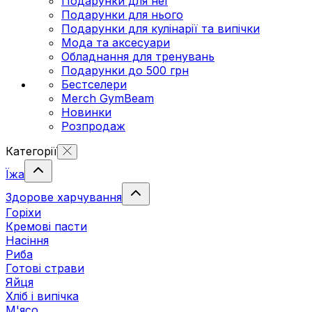
Подарунки для неї
Подарунки для нього
Подарунки для кулінарії та випічки
Мода та аксесуари
Обладнання для тренувань
Подарунки до 500 грн
Бестселери
Merch GymBeam
Новинки
Розпродаж
Категорії
Їжа
Здорове харчування
Горіхи
Кремові пасти
Насіння
Риба
Готові страви
Яйця
Хліб і випічка
М'ясо