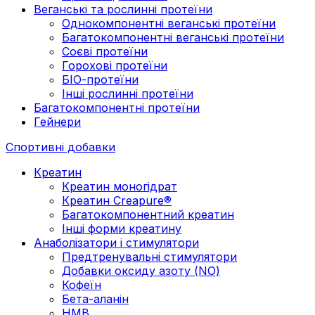
Веганські та рослинні протеїни
Однокомпонентні веганські протеїни
Багатокомпонентні веганські протеїни
Cоєві протеїни
Горохові протеїни
БІО-протеїни
Інші рослинні протеїни
Багатокомпонентні протеїни
Гейнери
Спортивні добавки
Креатин
Креатин моногідрат
Креатин Creapure®
Багатокомпонентний креатин
Інші форми креатину
Анаболізатори і стимулятори
Предтренувальні стимулятори
Добавки оксиду азоту (NO)
Кофеїн
Бета-аланін
HMB