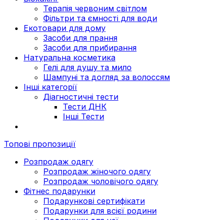
Терапія червоним світлом
Фільтри та ємності для води
Екотовари для дому
Засоби для прання
Засоби для прибирання
Натуральна косметика
Гелі для душу та мило
Шампуні та догляд за волоссям
Інші категорії
Діагностичні тести
Тести ДНК
Інші Тести
Топові пропозиції
Розпродаж одягу
Розпродаж жіночого одягу
Розпродаж чоловічого одягу
Фітнес подарунки
Подарункові сертифікати
Подарунки для всієї родини