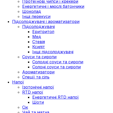
Протеїнові чипси і крекери
Енергетичні і мюслі батончики
Шоколад
Інші перекуси
Підсолоджувачі і ароматизатори
Підсолоджувачі
Еритритол
Мед
Стевія
Ксиліт
Інші підсолоджувачі
Соуси та сиропи
Солодкі соуси та сиропи
Солоні соуси та сиропи
Ароматизатори
Спеції та сіль
Напої
Ізотонічні напої
RTD напої
Енергетичні RTD напої
Шоти
Сік
Чай та матча