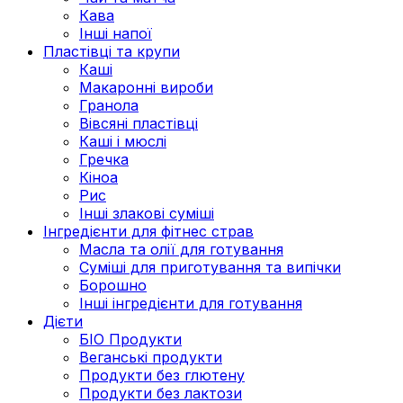
Кава
Інші напої
Пластівці та крупи
Каші
Макаронні вироби
Гранола
Вівсяні пластівці
Каші і мюслі
Гречка
Кіноа
Рис
Інші злакові суміші
Інгредієнти для фітнес страв
Масла та олії для готування
Суміші для приготування та випічки
Борошно
Інші інгредієнти для готування
Дієти
БІО Продукти
Веганські продукти
Продукти без глютену
Продукти без лактози