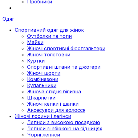
Пробники
Одяг
Спортивний одяг для жінок
Футболки та топи
Майки
Жіночі спортивні бюстгальтери
Жіночі толстовки
Куртки
Спортивні штани та джогери
Жіночі шорти
Комбінезони
Купальники
Жіноча спідня білизна
Шкарпетки
Жіночі кепки і шапки
Аксесуари для волосся
Жіночі лосини і легінси
Легінси з високою посадкою
Легінси зі збіркою на сідницях
Чорні легінси