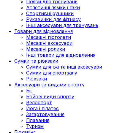
Пояси для тренувань
Атлетичні лямки і гаки
Спортивні рушники
Рукавички для фітнесу
Інші аксесуари для тренувань
Товари для відновлення
Масажні пістолети
Масажні аксесуари
Масажні ролики
Інші товари для відновлення
Сумки та рюкзаки
Сумки для їжі та інші аксесуари
Сумки для спортзалу
Рюкзаки
Аксесуари за видами спорту
Біг
Бойові види спорту
Велоспорт
Йога і пілатес
Загартовування
Плавання
Туризм
Біохакінг