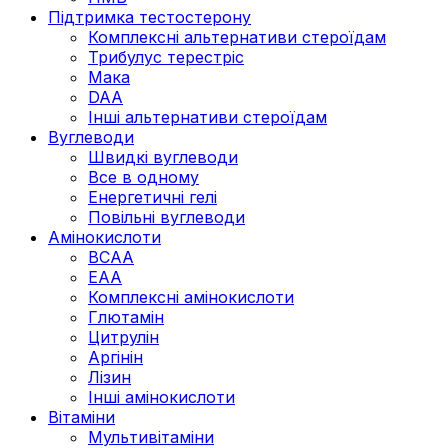
Підтримка тестостерону
Комплексні альтернативи стероїдам
Трибулус терестріс
Мака
DAA
Інші альтернативи стероїдам
Вуглеводи
Швидкі вуглеводи
Все в одному
Енергетичні гелі
Повільні вуглеводи
Амінокислоти
BCAA
EAA
Комплексні амінокислоти
Глютамін
Цитрулін
Аргінін
Лізин
Інші амінокислоти
Вітаміни
Мультивітаміни