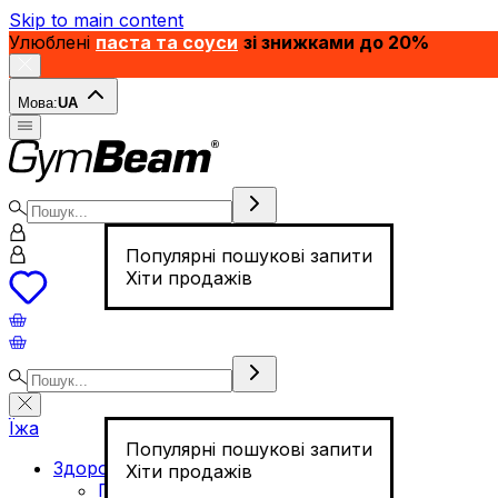
Skip to main content
Улюблені
паста та соуси
зі знижками до 20%
Мова:
UA
Популярні пошукові запити
Хіти продажів
Їжа
Популярні пошукові запити
Здорове харчування
Хіти продажів
Горіхи