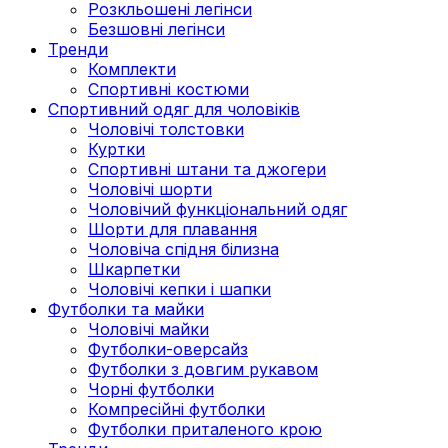
Розкльошені легінси
Безшовні легінси
Тренди
Комплекти
Спортивні костюми
Спортивний одяг для чоловіків
Чоловічі толстовки
Куртки
Спортивні штани та джогери
Чоловічі шорти
Чоловічий функціональний одяг
Шорти для плавання
Чоловіча спідня білизна
Шкарпетки
Чоловічі кепки і шапки
Футболки та майки
Чоловічі майки
Футболки-оверсайз
Футболки з довгим рукавом
Чорні футболки
Компресійні футболки
Футболки приталеного крою