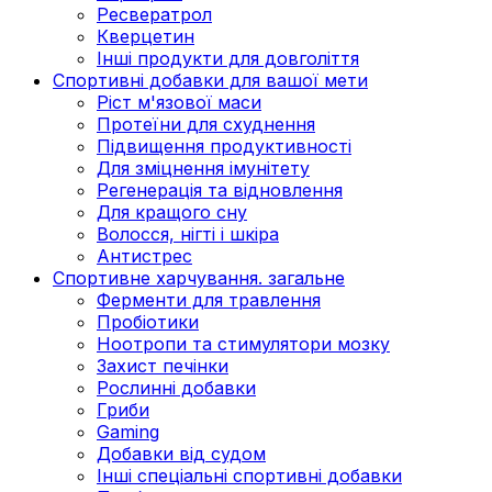
Ресвератрол
Кверцетин
Інші продукти для довголіття
Спортивні добавки для вашої мети
Ріст м'язової маси
Протеїни для схуднення
Підвищення продуктивності
Для зміцнення імунітету
Регенерація та відновлення
Для кращого сну
Волосся, нігті і шкіра
Антистрес
Спортивне харчування. загальне
Ферменти для травлення
Пробіотики
Ноотропи та стимулятори мозку
Захист печінки
Рослинні добавки
Гриби
Gaming
Добавки від судом
Інші спеціальні спортивні добавки