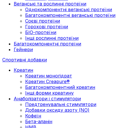
Веганські та рослинні протеїни
Однокомпонентні веганські протеїни
Багатокомпонентні веганські протеїни
Cоєві протеїни
Горохові протеїни
БІО-протеїни
Інші рослинні протеїни
Багатокомпонентні протеїни
Гейнери
Спортивні добавки
Креатин
Креатин моногідрат
Креатин Creapure®
Багатокомпонентний креатин
Інші форми креатину
Анаболізатори і стимулятори
Предтренувальні стимулятори
Добавки оксиду азоту (NO)
Кофеїн
Бета-аланін
HMB