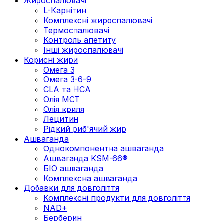
Жироспалювачі
L-Карнітин
Комплексні жироспалювачі
Термоспалювачі
Контроль апетиту
Інші жироспалювачі
Корисні жири
Омега 3
Омега 3-6-9
CLA та HCA
Олія МСТ
Олія криля
Лецитин
Рідкий риб'ячий жир
Ашваганда
Однокомпонентна ашваганда
Ашваганда KSM-66®
БІО ашваганда
Комплексна ашваганда
Добавки для довголіття
Комплексні продукти для довголіття
NAD+
Берберин