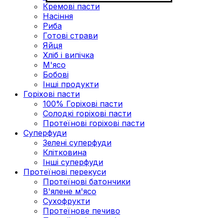
Кремові пасти
Насіння
Риба
Готові страви
Яйця
Хліб і випічка
М'ясо
Бобові
Інші продукти
Горіхові пасти
100% Горіхові пасти
Солодкі горіхові пасти
Протеїнові горіхові пасти
Суперфуди
Зелені суперфуди
Клітковина
Інші суперфуди
Протеїнові перекуси
Протеїнові батончики
В'ялене м'ясо
Сухофрукти
Протеїнове печиво