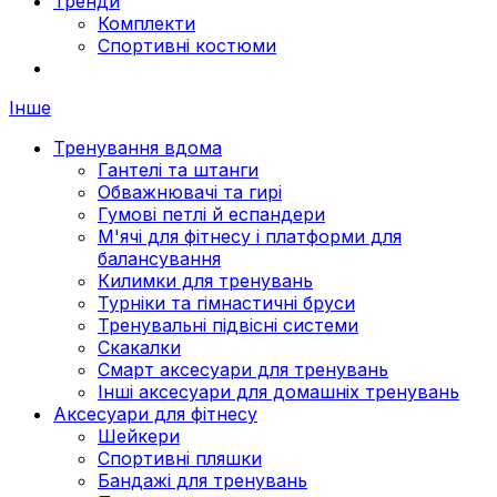
Тренди
Комплекти
Спортивні костюми
Інше
Тренування вдома
Гантелі та штанги
Обважнювачі та гирі
Гумові петлі й еспандери
М'ячі для фітнесу і платформи для
балансування
Килимки для тренувань
Турніки та гімнастичні бруси
Тренувальні підвісні системи
Скакалки
Смарт аксесуари для тренувань
Інші аксесуари для домашніх тренувань
Аксесуари для фітнесу
Шейкери
Спортивні пляшки
Бандажі для тренувань