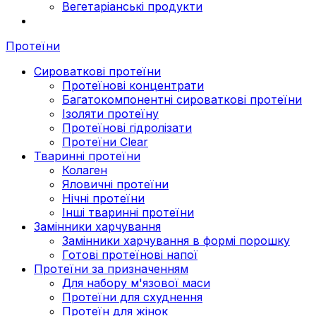
Вегетаріанські продукти
Протеїни
Сироваткові протеїни
Протеїнові концентрати
Багатокомпонентні сироваткові протеїни
Ізоляти протеїну
Протеїнові гідролізати
Протеїни Clear
Тваринні протеїни
Колаген
Яловичні протеїни
Нічні протеїни
Інші тваринні протеїни
Замінники харчування
Замінники харчування в формі порошку
Готові протеїнові напої
Протеїни за призначенням
Для набору м'язової маси
Протеїни для схуднення
Протеїн для жінок