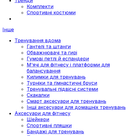
Тренди
Комплекти
Спортивні костюми
Інше
Тренування вдома
Гантелі та штанги
Обважнювачі та гирі
Гумові петлі й еспандери
М'ячі для фітнесу і платформи для
балансування
Килимки для тренувань
Турніки та гімнастичні бруси
Тренувальні підвісні системи
Скакалки
Смарт аксесуари для тренувань
Інші аксесуари для домашніх тренувань
Аксесуари для фітнесу
Шейкери
Спортивні пляшки
Бандажі для тренувань