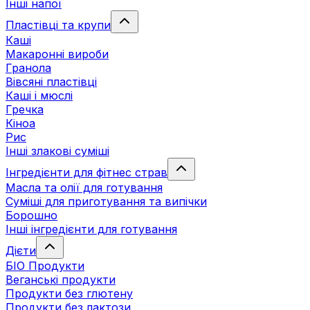
Інші напої
Пластівці та крупи
Каші
Макаронні вироби
Гранола
Вівсяні пластівці
Каші і мюслі
Гречка
Кіноа
Рис
Інші злакові суміші
Інгредієнти для фітнес страв
Масла та олії для готування
Суміші для приготування та випічки
Борошно
Інші інгредієнти для готування
Дієти
БІО Продукти
Веганські продукти
Продукти без глютену
Продукти без лактози