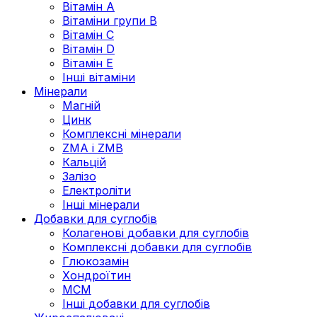
Вітамін А
Вітаміни групи В
Вітамін C
Вітамін D
Вітамін Е
Інші вітаміни
Мінерали
Магній
Цинк
Комплексні мінерали
ZMA і ZMB
Кальцій
Залізо
Електроліти
Інші мінерали
Добавки для суглобів
Колагенові добавки для суглобів
Комплексні добавки для суглобів
Глюкозамін
Хондроїтин
МСМ
Інші добавки для суглобів