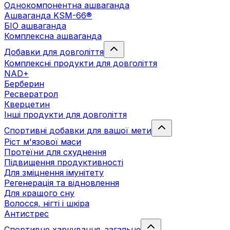
Однокомпонентна ашваганда
Ашваганда KSM-66®
БІО ашваганда
Комплексна ашваганда
Добавки для довголіття
Комплексні продукти для довголіття
NAD+
Берберин
Ресвератрол
Кверцетин
Інші продукти для довголіття
Спортивні добавки для вашої мети
Ріст м'язової маси
Протеїни для схуднення
Підвищення продуктивності
Для зміцнення імунітету
Регенерація та відновлення
Для кращого сну
Волосся, нігті і шкіра
Антистрес
Спортивне харчування. загальне