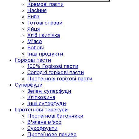
Кремові пасти
Насіння
Риба
Готові страви
Яйця
Хліб і випічка
М'ясо
Бобові
Інші продукти
Горіхові пасти
100% Горіхові пасти
Солодкі горіхові пасти
Протеїнові горіхові пасти
Суперфуди
Зелені суперфуди
Клітковина
Інші суперфуди
Протеїнові перекуси
Протеїнові батончики
В'ялене м'ясо
Сухофрукти
Протеїнове печиво