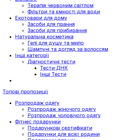
Терапія червоним світлом
Фільтри та ємності для води
Екотовари для дому
Засоби для прання
Засоби для прибирання
Натуральна косметика
Гелі для душу та мило
Шампуні та догляд за волоссям
Інші категорії
Діагностичні тести
Тести ДНК
Інші Тести
Топові пропозиції
Розпродаж одягу
Розпродаж жіночого одягу
Розпродаж чоловічого одягу
Фітнес подарунки
Подарункові сертифікати
Подарунки для всієї родини