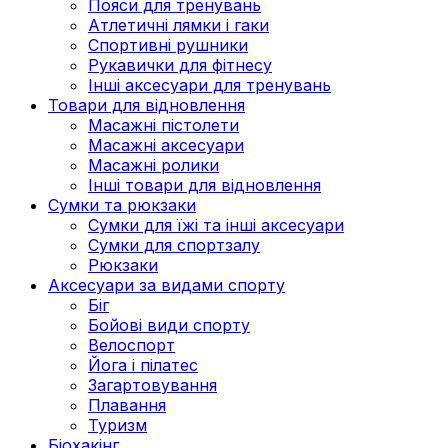
Пояси для тренувань
Атлетичні лямки і гаки
Спортивні рушники
Рукавички для фітнесу
Інші аксесуари для тренувань
Товари для відновлення
Масажні пістолети
Масажні аксесуари
Масажні ролики
Інші товари для відновлення
Сумки та рюкзаки
Сумки для їжі та інші аксесуари
Сумки для спортзалу
Рюкзаки
Аксесуари за видами спорту
Біг
Бойові види спорту
Велоспорт
Йога і пілатес
Загартовування
Плавання
Туризм
Біохакінг