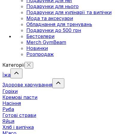
Подарунки для неї
Подарунки для нього
Подарунки для кулінарії та випічки
Мода та аксесуари
Обладнання для тренувань
Подарунки до 500 грн
Бестселери
Merch GymBeam
Новинки
Розпродаж
Категорії
Їжа
Здорове харчування
Горіхи
Кремові пасти
Насіння
Риба
Готові страви
Яйця
Хліб і випічка
М'ясо