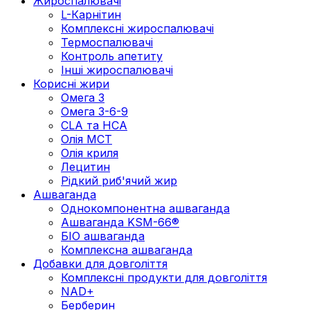
Жироспалювачі
L-Карнітин
Комплексні жироспалювачі
Термоспалювачі
Контроль апетиту
Інші жироспалювачі
Корисні жири
Омега 3
Омега 3-6-9
CLA та HCA
Олія МСТ
Олія криля
Лецитин
Рідкий риб'ячий жир
Ашваганда
Однокомпонентна ашваганда
Ашваганда KSM-66®
БІО ашваганда
Комплексна ашваганда
Добавки для довголіття
Комплексні продукти для довголіття
NAD+
Берберин