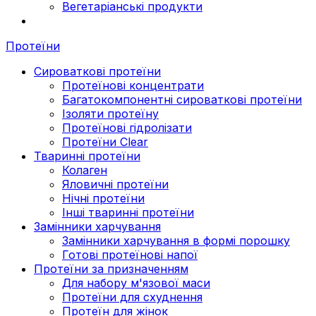
Вегетаріанські продукти
Протеїни
Сироваткові протеїни
Протеїнові концентрати
Багатокомпонентні сироваткові протеїни
Ізоляти протеїну
Протеїнові гідролізати
Протеїни Clear
Тваринні протеїни
Колаген
Яловичні протеїни
Нічні протеїни
Інші тваринні протеїни
Замінники харчування
Замінники харчування в формі порошку
Готові протеїнові напої
Протеїни за призначенням
Для набору м'язової маси
Протеїни для схуднення
Протеїн для жінок