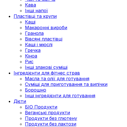
Кава
Інші напої
Пластівці та крупи
Каші
Макаронні вироби
Гранола
Вівсяні пластівці
Каші і мюслі
Гречка
Кіноа
Рис
Інші злакові суміші
Інгредієнти для фітнес страв
Масла та олії для готування
Суміші для приготування та випічки
Борошно
Інші інгредієнти для готування
Дієти
БІО Продукти
Веганські продукти
Продукти без глютену
Продукти без лактози