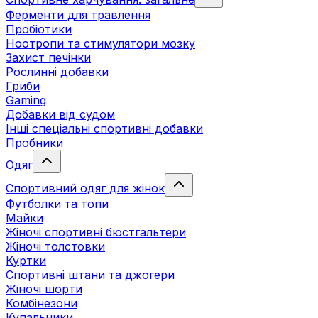
Ферменти для травлення
Пробіотики
Ноотропи та стимулятори мозку
Захист печінки
Рослинні добавки
Гриби
Gaming
Добавки від судом
Інші спеціальні спортивні добавки
Пробники
Одяг
Спортивний одяг для жінок
Футболки та топи
Майки
Жіночі спортивні бюстгальтери
Жіночі толстовки
Куртки
Спортивні штани та джогери
Жіночі шорти
Комбінезони
Купальники