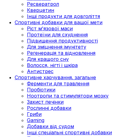
Ресвератрол
Кверцетин
Інші продукти для довголіття
Спортивні добавки для вашої мети
Ріст м'язової маси
Протеїни для схуднення
Підвищення продуктивності
Для зміцнення імунітету
Регенерація та відновлення
Для кращого сну
Волосся, нігті і шкіра
Антистрес
Спортивне харчування. загальне
Ферменти для травлення
Пробіотики
Ноотропи та стимулятори мозку
Захист печінки
Рослинні добавки
Гриби
Gaming
Добавки від судом
Інші спеціальні спортивні добавки