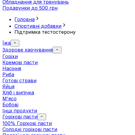
Обладнання для тренувань
Подарунки до 500 грн
Головна
Спортивні добавки
Підтримка тестостерону
Їжа
Здорове харчування
Горіхи
Кремові пасти
Насіння
Риба
Готові страви
Яйця
Хліб і випічка
М'ясо
Бобові
Інші продукти
Горіхові пасти
100% Горіхові пасти
Солодкі горіхові пасти