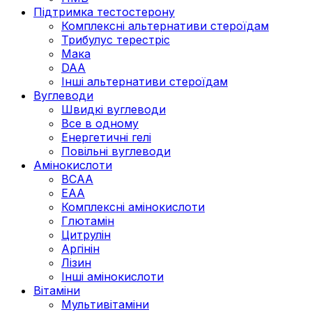
Підтримка тестостерону
Комплексні альтернативи стероїдам
Трибулус терестріс
Мака
DAA
Інші альтернативи стероїдам
Вуглеводи
Швидкі вуглеводи
Все в одному
Енергетичні гелі
Повільні вуглеводи
Амінокислоти
BCAA
EAA
Комплексні амінокислоти
Глютамін
Цитрулін
Аргінін
Лізин
Інші амінокислоти
Вітаміни
Мультивітаміни