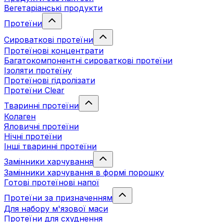
Вегетаріанські продукти
Протеїни
Сироваткові протеїни
Протеїнові концентрати
Багатокомпонентні сироваткові протеїни
Ізоляти протеїну
Протеїнові гідролізати
Протеїни Clear
Тваринні протеїни
Колаген
Яловичні протеїни
Нічні протеїни
Інші тваринні протеїни
Замінники харчування
Замінники харчування в формі порошку
Готові протеїнові напої
Протеїни за призначенням
Для набору м'язової маси
Протеїни для схуднення