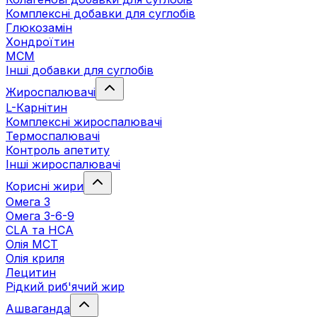
Комплексні добавки для суглобів
Глюкозамін
Хондроїтин
МСМ
Інші добавки для суглобів
Жироспалювачі
L-Карнітин
Комплексні жироспалювачі
Термоспалювачі
Контроль апетиту
Інші жироспалювачі
Корисні жири
Омега 3
Омега 3-6-9
CLA та HCA
Олія МСТ
Олія криля
Лецитин
Рідкий риб'ячий жир
Ашваганда