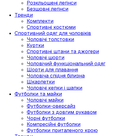
Розкльошені легінси
Безшовні легінси
Тренди
Комплекти
Спортивні костюми
Спортивний одяг для чоловіків
Чоловічі толстовки
Куртки
Спортивні штани та джогери
Чоловічі шорти
Чоловічий функціональний одяг
Шорти для плавання
Чоловіча спідня білизна
Шкарпетки
Чоловічі кепки і шапки
Футболки та майки
Чоловічі майки
Футболки-оверсайз
Футболки з довгим рукавом
Чорні футболки
Компресійні футболки
Футболки приталеного крою