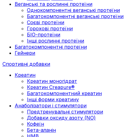
Веганські та рослинні протеїни
Однокомпонентні веганські протеїни
Багатокомпонентні веганські протеїни
Cоєві протеїни
Горохові протеїни
БІО-протеїни
Інші рослинні протеїни
Багатокомпонентні протеїни
Гейнери
Спортивні добавки
Креатин
Креатин моногідрат
Креатин Creapure®
Багатокомпонентний креатин
Інші форми креатину
Анаболізатори і стимулятори
Предтренувальні стимулятори
Добавки оксиду азоту (NO)
Кофеїн
Бета-аланін
HMB