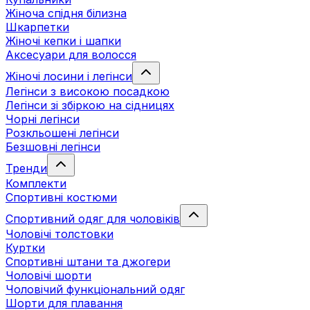
Жіноча спідня білизна
Шкарпетки
Жіночі кепки і шапки
Аксесуари для волосся
Жіночі лосини і легінси
Легінси з високою посадкою
Легінси зі збіркою на сідницях
Чорні легінси
Розкльошені легінси
Безшовні легінси
Тренди
Комплекти
Спортивні костюми
Спортивний одяг для чоловіків
Чоловічі толстовки
Куртки
Спортивні штани та джогери
Чоловічі шорти
Чоловічий функціональний одяг
Шорти для плавання