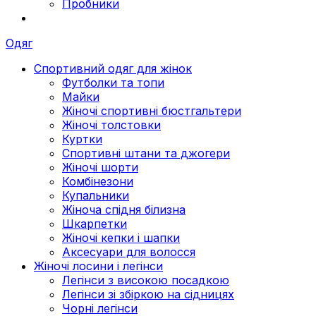
Пробники
Одяг
Спортивний одяг для жінок
Футболки та топи
Майки
Жіночі спортивні бюстгальтери
Жіночі толстовки
Куртки
Спортивні штани та джогери
Жіночі шорти
Комбінезони
Купальники
Жіноча спідня білизна
Шкарпетки
Жіночі кепки і шапки
Аксесуари для волосся
Жіночі лосини і легінси
Легінси з високою посадкою
Легінси зі збіркою на сідницях
Чорні легінси