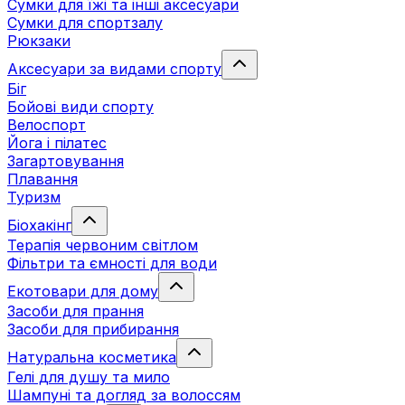
Сумки для їжі та інші аксесуари
Сумки для спортзалу
Рюкзаки
Аксесуари за видами спорту
Біг
Бойові види спорту
Велоспорт
Йога і пілатес
Загартовування
Плавання
Туризм
Біохакінг
Терапія червоним світлом
Фільтри та ємності для води
Екотовари для дому
Засоби для прання
Засоби для прибирання
Натуральна косметика
Гелі для душу та мило
Шампуні та догляд за волоссям