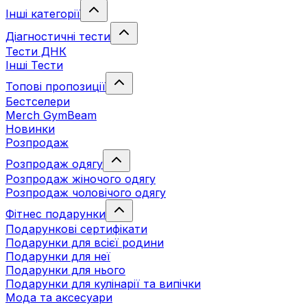
Інші категорії
Діагностичні тести
Тести ДНК
Інші Тести
Топові пропозиції
Бестселери
Merch GymBeam
Новинки
Розпродаж
Розпродаж одягу
Розпродаж жіночого одягу
Розпродаж чоловічого одягу
Фітнес подарунки
Подарункові сертифікати
Подарунки для всієї родини
Подарунки для неї
Подарунки для нього
Подарунки для кулінарії та випічки
Мода та аксесуари