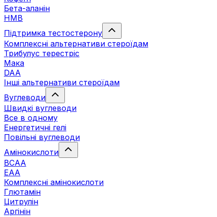
Бета-аланін
HMB
Підтримка тестостерону
Комплексні альтернативи стероїдам
Трибулус терестріс
Мака
DAA
Інші альтернативи стероїдам
Вуглеводи
Швидкі вуглеводи
Все в одному
Енергетичні гелі
Повільні вуглеводи
Амінокислоти
BCAA
EAA
Комплексні амінокислоти
Глютамін
Цитрулін
Аргінін