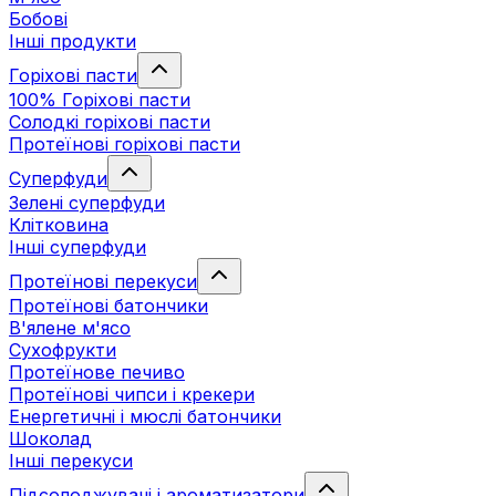
Бобові
Інші продукти
Горіхові пасти
100% Горіхові пасти
Солодкі горіхові пасти
Протеїнові горіхові пасти
Суперфуди
Зелені суперфуди
Клітковина
Інші суперфуди
Протеїнові перекуси
Протеїнові батончики
В'ялене м'ясо
Сухофрукти
Протеїнове печиво
Протеїнові чипси і крекери
Енергетичні і мюслі батончики
Шоколад
Інші перекуси
Підсолоджувачі і ароматизатори