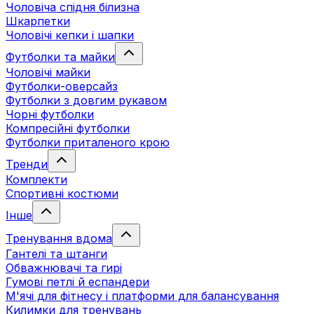
Чоловіча спідня білизна
Шкарпетки
Чоловічі кепки і шапки
Футболки та майки
Чоловічі майки
Футболки-оверсайз
Футболки з довгим рукавом
Чорні футболки
Компресійні футболки
Футболки приталеного крою
Тренди
Комплекти
Спортивні костюми
Інше
Тренування вдома
Гантелі та штанги
Обважнювачі та гирі
Гумові петлі й еспандери
М'ячі для фітнесу і платформи для балансування
Килимки для тренувань