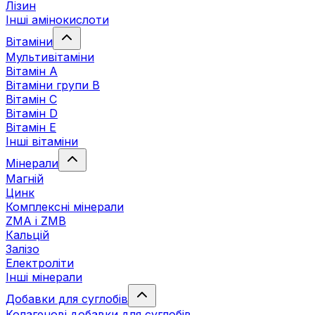
Лізин
Інші амінокислоти
Вітаміни
Мультивітаміни
Вітамін А
Вітаміни групи В
Вітамін C
Вітамін D
Вітамін Е
Інші вітаміни
Мінерали
Магній
Цинк
Комплексні мінерали
ZMA і ZMB
Кальцій
Залізо
Електроліти
Інші мінерали
Добавки для суглобів
Колагенові добавки для суглобів