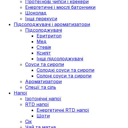
Протеїнові чипси і крекери
Енергетичні і мюслі батончики
Шоколад
Інші перекуси
Підсолоджувачі і ароматизатори
Підсолоджувачі
Еритритол
Мед
Стевія
Ксиліт
Інші підсолоджувачі
Соуси та сиропи
Солодкі соуси та сиропи
Солоні соуси та сиропи
Ароматизатори
Спеції та сіль
Напої
Ізотонічні напої
RTD напої
Енергетичні RTD напої
Шоти
Сік
Чай та матча