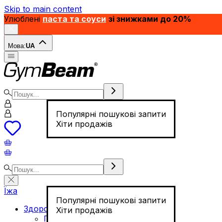
Skip to main content
Улюблені
паста та соуси
зі знижками до 20%
Мова:
UA
Популярні пошукові запити
Хіти продажів
Їжа
Популярні пошукові запити
Здорове харчування
Хіти продажів
Горіхи