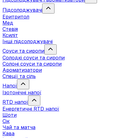
Підсолоджувачі
Еритритол
Мед
Стевія
Ксиліт
Інші підсолоджувачі
Соуси та сиропи
Солодкі соуси та сиропи
Солоні соуси та сиропи
Ароматизатори
Спеції та сіль
Напої
Ізотонічні напої
RTD напої
Енергетичні RTD напої
Шоти
Сік
Чай та матча
Кава