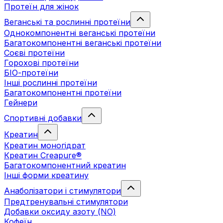
Протеїн для жінок
Веганські та рослинні протеїни
Однокомпонентні веганські протеїни
Багатокомпонентні веганські протеїни
Cоєві протеїни
Горохові протеїни
БІО-протеїни
Інші рослинні протеїни
Багатокомпонентні протеїни
Гейнери
Спортивні добавки
Креатин
Креатин моногідрат
Креатин Creapure®
Багатокомпонентний креатин
Інші форми креатину
Анаболізатори і стимулятори
Предтренувальні стимулятори
Добавки оксиду азоту (NO)
Кофеїн