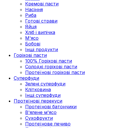
Кремові пасти
Насіння
Риба
Готові страви
Яйця
Хліб і випічка
М'ясо
Бобові
Інші продукти
Горіхові пасти
100% Горіхові пасти
Солодкі горіхові пасти
Протеїнові горіхові пасти
Суперфуди
Зелені суперфуди
Клітковина
Інші суперфуди
Протеїнові перекуси
Протеїнові батончики
В'ялене м'ясо
Сухофрукти
Протеїнове печиво