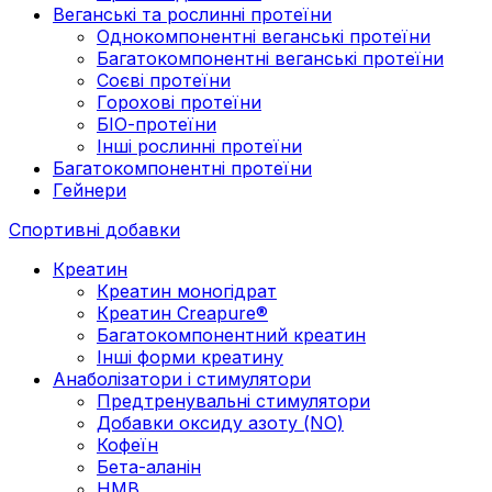
Веганські та рослинні протеїни
Однокомпонентні веганські протеїни
Багатокомпонентні веганські протеїни
Cоєві протеїни
Горохові протеїни
БІО-протеїни
Інші рослинні протеїни
Багатокомпонентні протеїни
Гейнери
Спортивні добавки
Креатин
Креатин моногідрат
Креатин Creapure®
Багатокомпонентний креатин
Інші форми креатину
Анаболізатори і стимулятори
Предтренувальні стимулятори
Добавки оксиду азоту (NO)
Кофеїн
Бета-аланін
HMB