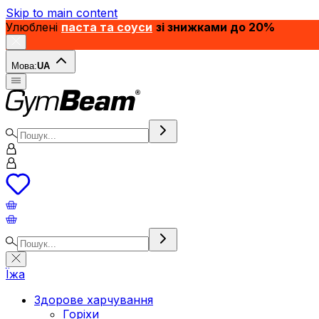
Skip to main content
Улюблені
паста та соуси
зі знижками до 20%
Мова:
UA
Їжа
Здорове харчування
Горіхи