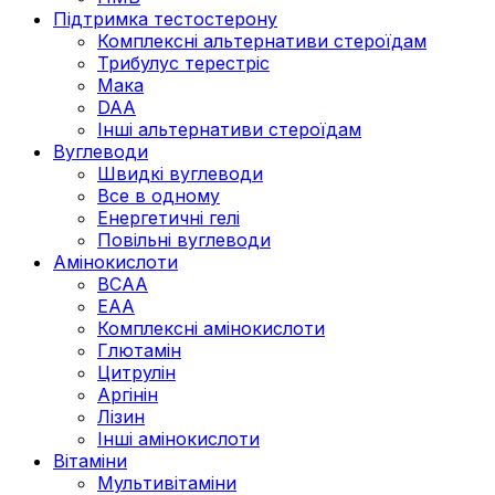
Підтримка тестостерону
Комплексні альтернативи стероїдам
Трибулус терестріс
Мака
DAA
Інші альтернативи стероїдам
Вуглеводи
Швидкі вуглеводи
Все в одному
Енергетичні гелі
Повільні вуглеводи
Амінокислоти
BCAA
EAA
Комплексні амінокислоти
Глютамін
Цитрулін
Аргінін
Лізин
Інші амінокислоти
Вітаміни
Мультивітаміни