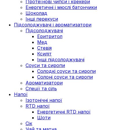
Протеїнові чипси і крекери
Енергетичні і мюслі батончики
Шоколад
Інші перекуси
Підсолоджувачі і ароматизатори
Підсолоджувачі
Еритритол
Мед
Стевія
Ксиліт
Інші підсолоджувачі
Соуси та сиропи
Солодкі соуси та сиропи
Солоні соуси та сиропи
Ароматизатори
Спеції та сіль
Напої
Ізотонічні напої
RTD напої
Енергетичні RTD напої
Шоти
Сік
Чай та матча