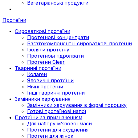
Вегетаріанські продукти
Протеїни
Сироваткові протеїни
Протеїнові концентрати
Багатокомпонентні сироваткові протеїни
Ізоляти протеїну
Протеїнові гідролізати
Протеїни Clear
Тваринні протеїни
Колаген
Яловичні протеїни
Нічні протеїни
Інші тваринні протеїни
Замінники харчування
Замінники харчування в формі порошку
Готові протеїнові напої
Протеїни за призначенням
Для набору м'язової маси
Протеїни для схуднення
Протеїн для жінок