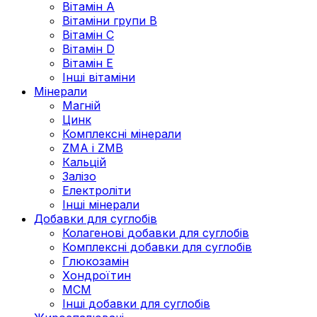
Вітамін А
Вітаміни групи В
Вітамін C
Вітамін D
Вітамін Е
Інші вітаміни
Мінерали
Магній
Цинк
Комплексні мінерали
ZMA і ZMB
Кальцій
Залізо
Електроліти
Інші мінерали
Добавки для суглобів
Колагенові добавки для суглобів
Комплексні добавки для суглобів
Глюкозамін
Хондроїтин
МСМ
Інші добавки для суглобів