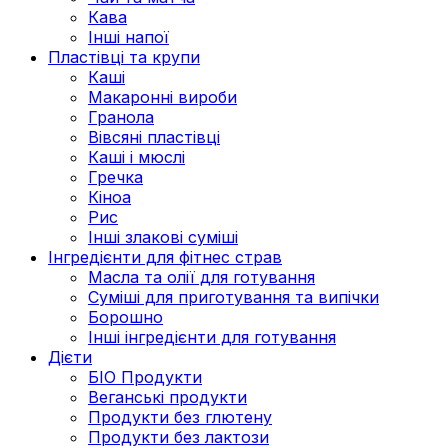
Кава
Інші напої
Пластівці та крупи
Каші
Макаронні вироби
Гранола
Вівсяні пластівці
Каші і мюслі
Гречка
Кіноа
Рис
Інші злакові суміші
Інгредієнти для фітнес страв
Масла та олії для готування
Суміші для приготування та випічки
Борошно
Інші інгредієнти для готування
Дієти
БІО Продукти
Веганські продукти
Продукти без глютену
Продукти без лактози