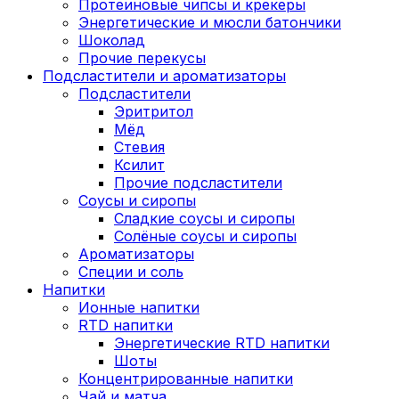
Протеиновые чипсы и крекеры
Энергетические и мюсли батончики
Шоколад
Прочие перекусы
Подсластители и ароматизаторы
Подсластители
Эритритол
Мёд
Стевия
Ксилит
Прочие подсластители
Соусы и сиропы
Сладкие соусы и сиропы
Солёные соусы и сиропы
Ароматизаторы
Специи и соль
Напитки
Ионные напитки
RTD напитки
Энергетические RTD напитки
Шоты
Концентрированные напитки
Чай и матча