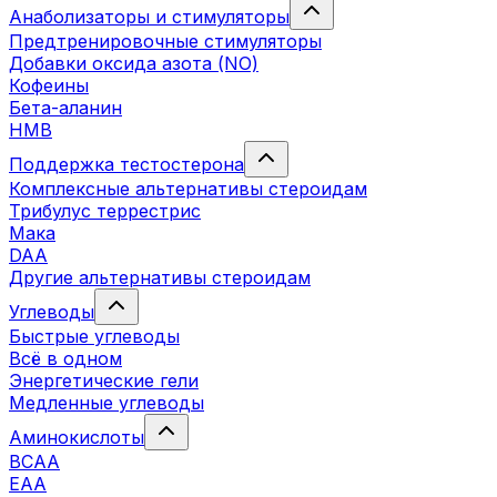
Анаболизаторы и стимуляторы
Предтренировочные стимуляторы
Добавки оксида азота (NO)
Кофеины
Бета-аланин
HMB
Поддержка тестостерона
Комплексные альтернативы стероидам
Трибулус террестрис
Мака
DAA
Другие альтернативы стероидам
Углеводы
Быстрые углеводы
Всё в одном
Энергетические гели
Медленные углеводы
Аминокислоты
BCAA
EAA