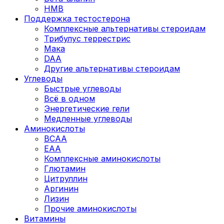
HMB
Поддержка тестостерона
Комплексные альтернативы стероидам
Трибулус террестрис
Мака
DAA
Другие альтернативы стероидам
Углеводы
Быстрые углеводы
Всё в одном
Энергетические гели
Медленные углеводы
Аминокислоты
BCAA
EAA
Комплексные аминокислоты
Глютамин
Цитруллин
Аргинин
Лизин
Прочие аминокислоты
Витамины