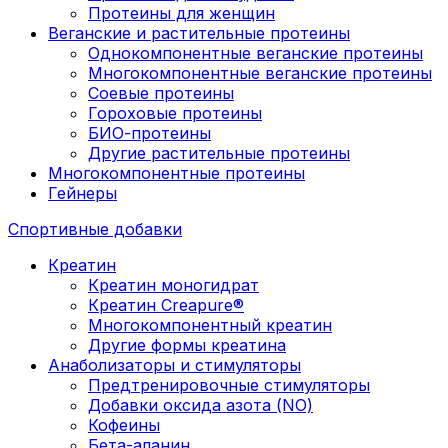
Протеины для женщин
Веганские и растительные протеины
Однокомпонентные веганские протеины
Многокомпонентные веганские протеины
Соевые протеины
Гороховые протеины
БИО-протеины
Другие растительные протеины
Многокомпонентные протеины
Гейнеры
Спортивные добавки
Креатин
Креатин моногидрат
Креатин Creapure®
Многокомпонентный креатин
Другие формы креатина
Анаболизаторы и стимуляторы
Предтренировочные стимуляторы
Добавки оксида азота (NO)
Кофеины
Бета-аланин