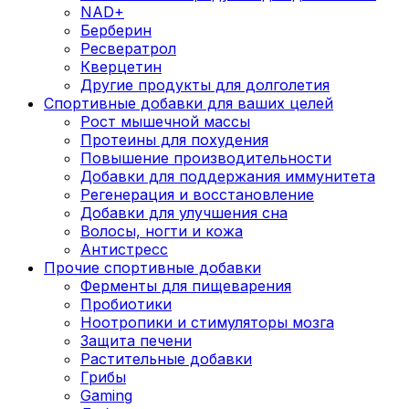
NAD+
Берберин
Ресвератрол
Кверцетин
Другие продукты для долголетия
Спортивные добавки для ваших целей
Рост мышечной массы
Протеины для похудения
Повышение производительности
Добавки для поддержания иммунитета
Регенерация и восстановление
Добавки для улучшения сна
Волосы, ногти и кожа
Антистресс
Прочие спортивные добавки
Ферменты для пищеварения
Пробиотики
Ноотропики и стимуляторы мозга
Защита печени
Растительные добавки
Грибы
Gaming