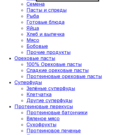
Семена
Пасты и спреды
Рыба
Готовые блюда
Яйца
Хлеб и выпечка
Мясо
Бобовые
Прочие продукты
Ореховые пасты
100% Ореховые пасты
Сладкие ореховые пасты
Протеиновые ореховые пасты
Суперфуды
Зелёные суперфуды
Клетчатка
Другие суперфуды
Протеиновые перекусы
Протеиновые батончики
Вяленое мясо
Сухофрукты
Протеиновое печенье