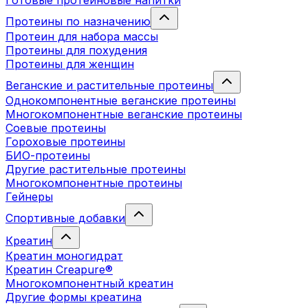
Готовые протеиновые напитки
Протеины по назначению
Протеин для набора массы
Протеины для похудения
Протеины для женщин
Веганские и растительные протеины
Однокомпонентные веганские протеины
Многокомпонентные веганские протеины
Соевые протеины
Гороховые протеины
БИО-протеины
Другие растительные протеины
Многокомпонентные протеины
Гейнеры
Спортивные добавки
Креатин
Креатин моногидрат
Креатин Creapure®
Многокомпонентный креатин
Другие формы креатина