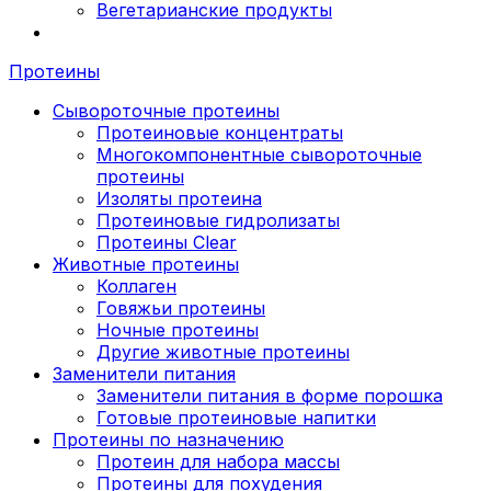
Вегетарианские продукты
Протеины
Сывороточные протеины
Протеиновые концентраты
Многокомпонентные сывороточные
протеины
Изоляты протеина
Протеиновые гидролизаты
Протеины Clear
Животные протеины
Коллаген
Говяжьи протеины
Ночные протеины
Другие животные протеины
Заменители питания
Заменители питания в форме порошка
Готовые протеиновые напитки
Протеины по назначению
Протеин для набора массы
Протеины для похудения