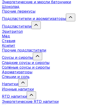
Энергетические и мюсли батончики
Шоколад
Прочие перекусы
Подсластители и ароматизаторы
Подсластители
Эритритол
Мёд
Стевия
Ксилит
Прочие подсластители
Соусы и сиропы
Сладкие соусы и сиропы
Солёные соусы и сиропы
Ароматизаторы
Специи и соль
Напитки
Ионные напитки
RTD напитки
Энергетические RTD напитки