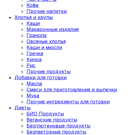
Кофе
Прочие напитки
Хлопья и крупы
Каши
Макаронные изделия
Гранола
Овсяные хлопья
Каши и мюсли
Гречка
Киноа
Рис
Прочие продукты
Добавки для готовки
Масла
Смеси для приготовления и выпечки
Мука
Прочие ингредиенты для готовки
Диеты
БИО Продукты
Веганские продукты
Безглютеновые продукты
Безлактозные продукты