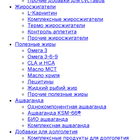
Прочие добавки для суставов
Жиросжигатели
L-Карнитин
Комплексные жиросжигатели
Термо жиросжигатели
Контроль аппетита
Прочие жиросжигатели
Полезные жиры
Омега 3
Омега 3-6-9
CLA и HCA
Масло МСТ
Масло криля
Лецитины
Жидкий рыбий жир
Прочие полезные жиры
Ашваганда
Однокомпонентная ашваганда
Ашваганда KSM-66®
БИО ашваганда
Комплексная ашваганда
Добавки для долголетия
Комплексные продукты для долголетия