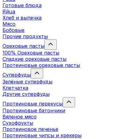
Готовые блюда
Яйца
Хлеб и выпечка
Мясо
Бобовые
Прочие продукты
Ореховые пасты
100% Ореховые пасты
Сладкие ореховые пасты
Протеиновые ореховые пасты
Суперфуды
Зелёные суперфуды
Клетчатка
Другие суперфуды
Протеиновые перекусы
Протеиновые батончики
Вяленое мясо
Сухофрукты
Протеиновое печенье
Протеиновые чипсы и крекеры