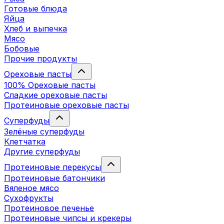
Готовые блюда
Яйца
Хлеб и выпечка
Мясо
Бобовые
Прочие продукты
Ореховые пасты
100% Ореховые пасты
Сладкие ореховые пасты
Протеиновые ореховые пасты
Суперфуды
Зелёные суперфуды
Клетчатка
Другие суперфуды
Протеиновые перекусы
Протеиновые батончики
Вяленое мясо
Сухофрукты
Протеиновое печенье
Протеиновые чипсы и крекеры