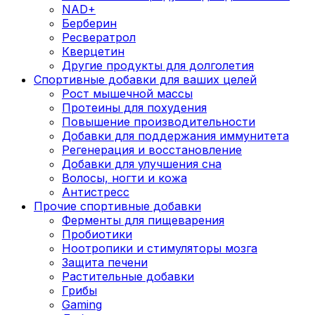
NAD+
Берберин
Ресвератрол
Кверцетин
Другие продукты для долголетия
Спортивные добавки для ваших целей
Рост мышечной массы
Протеины для похудения
Повышение производительности
Добавки для поддержания иммунитета
Регенерация и восстановление
Добавки для улучшения сна
Волосы, ногти и кожа
Антистресс
Прочие спортивные добавки
Ферменты для пищеварения
Пробиотики
Ноотропики и стимуляторы мозга
Защита печени
Растительные добавки
Грибы
Gaming