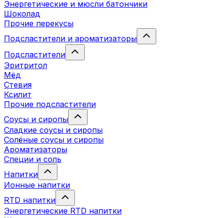
Энергетические и мюсли батончики
Шоколад
Прочие перекусы
Подсластители и ароматизаторы
Подсластители
Эритритол
Мёд
Стевия
Ксилит
Прочие подсластители
Соусы и сиропы
Сладкие соусы и сиропы
Солёные соусы и сиропы
Ароматизаторы
Специи и соль
Напитки
Ионные напитки
RTD напитки
Энергетические RTD напитки