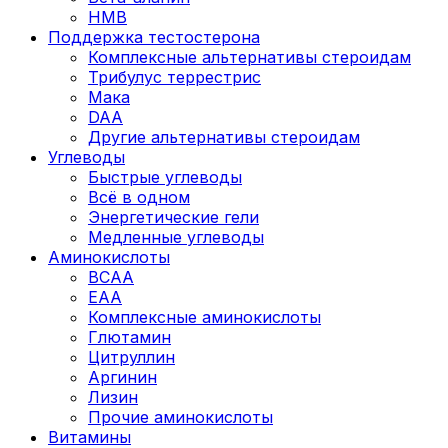
HMB
Поддержка тестостерона
Комплексные альтернативы стероидам
Трибулус террестрис
Мака
DAA
Другие альтернативы стероидам
Углеводы
Быстрые углеводы
Всё в одном
Энергетические гели
Медленные углеводы
Аминокислоты
BCAA
EAA
Комплексные аминокислоты
Глютамин
Цитруллин
Аргинин
Лизин
Прочие аминокислоты
Витамины