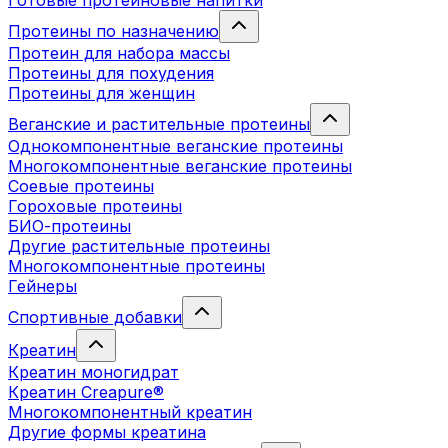
Готовые протеиновые напитки
Протеины по назначению
Протеин для набора массы
Протеины для похудения
Протеины для женщин
Веганские и растительные протеины
Однокомпонентные веганские протеины
Многокомпонентные веганские протеины
Соевые протеины
Гороховые протеины
БИО-протеины
Другие растительные протеины
Многокомпонентные протеины
Гейнеры
Спортивные добавки
Креатин
Креатин моногидрат
Креатин Creapure®
Многокомпонентный креатин
Другие формы креатина