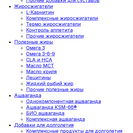
Прочие добавки для суставов
Жиросжигатели
L-Карнитин
Комплексные жиросжигатели
Термо жиросжигатели
Контроль аппетита
Прочие жиросжигатели
Полезные жиры
Омега 3
Омега 3-6-9
CLA и HCA
Масло МСТ
Масло криля
Лецитины
Жидкий рыбий жир
Прочие полезные жиры
Ашваганда
Однокомпонентная ашваганда
Ашваганда KSM-66®
БИО ашваганда
Комплексная ашваганда
Добавки для долголетия
Комплексные продукты для долголетия