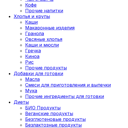
Кофе
Прочие напитки
Хлопья и крупы
Каши
Макаронные изделия
Гранола
Овсяные хлопья
Каши и мюсли
Гречка
Киноа
Рис
Прочие продукты
Добавки для готовки
Масла
Смеси для приготовления и выпечки
Мука
Прочие ингредиенты для готовки
Диеты
БИО Продукты
Веганские продукты
Безглютеновые продукты
Безлактозные продукты