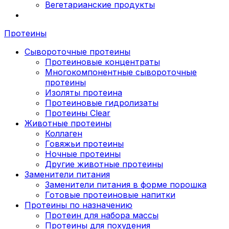
Вегетарианские продукты
Протеины
Сывороточные протеины
Протеиновые концентраты
Многокомпонентные сывороточные
протеины
Изоляты протеина
Протеиновые гидролизаты
Протеины Clear
Животные протеины
Коллаген
Говяжьи протеины
Ночные протеины
Другие животные протеины
Заменители питания
Заменители питания в форме порошка
Готовые протеиновые напитки
Протеины по назначению
Протеин для набора массы
Протеины для похудения