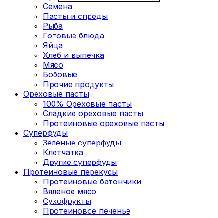
Семена
Пасты и спреды
Рыба
Готовые блюда
Яйца
Хлеб и выпечка
Мясо
Бобовые
Прочие продукты
Ореховые пасты
100% Ореховые пасты
Сладкие ореховые пасты
Протеиновые ореховые пасты
Суперфуды
Зелёные суперфуды
Клетчатка
Другие суперфуды
Протеиновые перекусы
Протеиновые батончики
Вяленое мясо
Сухофрукты
Протеиновое печенье