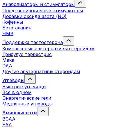
Анаболизаторы и стимуляторы
Предтренировочные стимуляторы
Добавки оксида азота (NO)
Кофеины
Бета-аланин
HMB
Поддержка тестостерона
Комплексные альтернативы стероидам
Трибулус террестрис
Мака
DAA
Другие альтернативы стероидам
Углеводы
Быстрые углеводы
Всё в одном
Энергетические гели
Медленные углеводы
Аминокислоты
BCAA
EAA