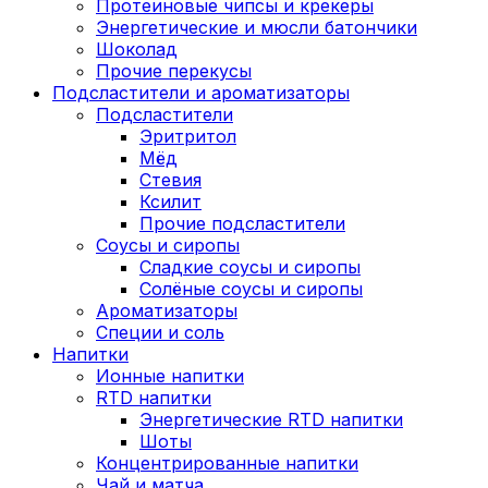
Протеиновые чипсы и крекеры
Энергетические и мюсли батончики
Шоколад
Прочие перекусы
Подсластители и ароматизаторы
Подсластители
Эритритол
Мёд
Стевия
Ксилит
Прочие подсластители
Соусы и сиропы
Сладкие соусы и сиропы
Солёные соусы и сиропы
Ароматизаторы
Специи и соль
Напитки
Ионные напитки
RTD напитки
Энергетические RTD напитки
Шоты
Концентрированные напитки
Чай и матча