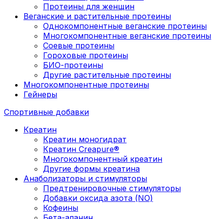
Протеины для женщин
Веганские и растительные протеины
Однокомпонентные веганские протеины
Многокомпонентные веганские протеины
Соевые протеины
Гороховые протеины
БИО-протеины
Другие растительные протеины
Многокомпонентные протеины
Гейнеры
Спортивные добавки
Креатин
Креатин моногидрат
Креатин Creapure®
Многокомпонентный креатин
Другие формы креатина
Анаболизаторы и стимуляторы
Предтренировочные стимуляторы
Добавки оксида азота (NO)
Кофеины
Бета-аланин