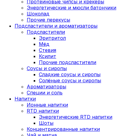
Протеиновые чипсы и крекеры
Энергетические и мюсли батончики
Шоколад
Прочие перекусы
Подсластители и ароматизаторы
Подсластители
Эритритол
Мёд
Стевия
Ксилит
Прочие подсластители
Соусы и сиропы
Сладкие соусы и сиропы
Солёные соусы и сиропы
Ароматизаторы
Специи и соль
Напитки
Ионные напитки
RTD напитки
Энергетические RTD напитки
Шоты
Концентрированные напитки
Чай и матча