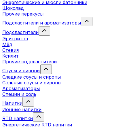
Энергетические и мюсли батончики
Шоколад
Прочие перекусы
Подсластители и ароматизаторы
Подсластители
Эритритол
Мёд
Стевия
Ксилит
Прочие подсластители
Соусы и сиропы
Сладкие соусы и сиропы
Солёные соусы и сиропы
Ароматизаторы
Специи и соль
Напитки
Ионные напитки
RTD напитки
Энергетические RTD напитки