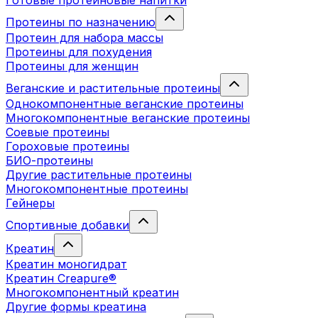
Готовые протеиновые напитки
Протеины по назначению
Протеин для набора массы
Протеины для похудения
Протеины для женщин
Веганские и растительные протеины
Однокомпонентные веганские протеины
Многокомпонентные веганские протеины
Соевые протеины
Гороховые протеины
БИО-протеины
Другие растительные протеины
Многокомпонентные протеины
Гейнеры
Спортивные добавки
Креатин
Креатин моногидрат
Креатин Creapure®
Многокомпонентный креатин
Другие формы креатина