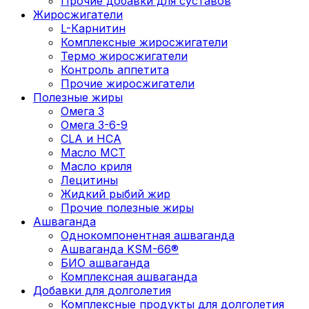
Прочие добавки для суставов
Жиросжигатели
L-Карнитин
Комплексные жиросжигатели
Термо жиросжигатели
Контроль аппетита
Прочие жиросжигатели
Полезные жиры
Омега 3
Омега 3-6-9
CLA и HCA
Масло МСТ
Масло криля
Лецитины
Жидкий рыбий жир
Прочие полезные жиры
Ашваганда
Однокомпонентная ашваганда
Ашваганда KSM-66®
БИО ашваганда
Комплексная ашваганда
Добавки для долголетия
Комплексные продукты для долголетия