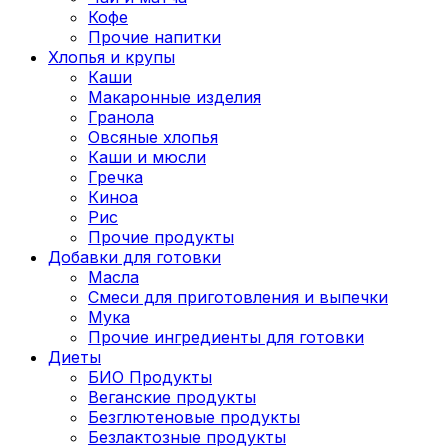
Кофе
Прочие напитки
Хлопья и крупы
Каши
Макаронные изделия
Гранола
Овсяные хлопья
Каши и мюсли
Гречка
Киноа
Рис
Прочие продукты
Добавки для готовки
Масла
Смеси для приготовления и выпечки
Мука
Прочие ингредиенты для готовки
Диеты
БИО Продукты
Веганские продукты
Безглютеновые продукты
Безлактозные продукты