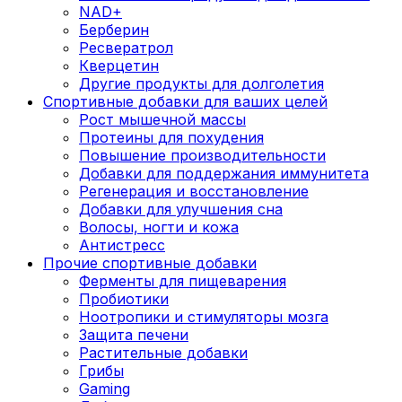
NAD+
Берберин
Ресвератрол
Кверцетин
Другие продукты для долголетия
Спортивные добавки для ваших целей
Рост мышечной массы
Протеины для похудения
Повышение производительности
Добавки для поддержания иммунитета
Регенерация и восстановление
Добавки для улучшения сна
Волосы, ногти и кожа
Антистресс
Прочие спортивные добавки
Ферменты для пищеварения
Пробиотики
Ноотропики и стимуляторы мозга
Защита печени
Растительные добавки
Грибы
Gaming