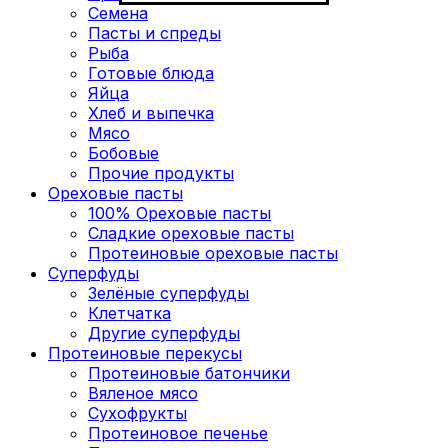
Семена
Пасты и спреды
Рыба
Готовые блюда
Яйца
Хлеб и выпечка
Мясо
Бобовые
Прочие продукты
Ореховые пасты
100% Ореховые пасты
Сладкие ореховые пасты
Протеиновые ореховые пасты
Суперфуды
Зелёные суперфуды
Клетчатка
Другие суперфуды
Протеиновые перекусы
Протеиновые батончики
Вяленое мясо
Сухофрукты
Протеиновое печенье