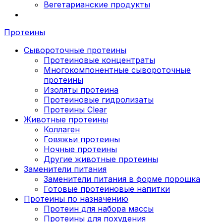
Вегетарианские продукты
Протеины
Сывороточные протеины
Протеиновые концентраты
Многокомпонентные сывороточные
протеины
Изоляты протеина
Протеиновые гидролизаты
Протеины Clear
Животные протеины
Коллаген
Говяжьи протеины
Ночные протеины
Другие животные протеины
Заменители питания
Заменители питания в форме порошка
Готовые протеиновые напитки
Протеины по назначению
Протеин для набора массы
Протеины для похудения