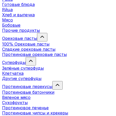
Готовые блюда
Яйца
Хлеб и выпечка
Мясо
Бобовые
Прочие продукты
Ореховые пасты
100% Ореховые пасты
Сладкие ореховые пасты
Протеиновые ореховые пасты
Суперфуды
Зелёные суперфуды
Клетчатка
Другие суперфуды
Протеиновые перекусы
Протеиновые батончики
Вяленое мясо
Сухофрукты
Протеиновое печенье
Протеиновые чипсы и крекеры