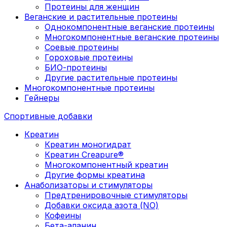
Протеины для женщин
Веганские и растительные протеины
Однокомпонентные веганские протеины
Многокомпонентные веганские протеины
Соевые протеины
Гороховые протеины
БИО-протеины
Другие растительные протеины
Многокомпонентные протеины
Гейнеры
Спортивные добавки
Креатин
Креатин моногидрат
Креатин Creapure®
Многокомпонентный креатин
Другие формы креатина
Анаболизаторы и стимуляторы
Предтренировочные стимуляторы
Добавки оксида азота (NO)
Кофеины
Бета-аланин