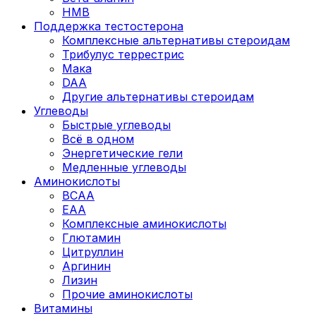
HMB
Поддержка тестостерона
Комплексные альтернативы стероидам
Трибулус террестрис
Мака
DAA
Другие альтернативы стероидам
Углеводы
Быстрые углеводы
Всё в одном
Энергетические гели
Медленные углеводы
Аминокислоты
BCAA
EAA
Комплексные аминокислоты
Глютамин
Цитруллин
Аргинин
Лизин
Прочие аминокислоты
Витамины