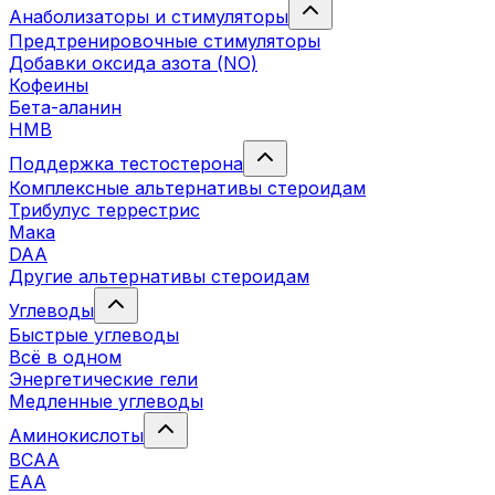
Анаболизаторы и стимуляторы
Предтренировочные стимуляторы
Добавки оксида азота (NO)
Кофеины
Бета-аланин
HMB
Поддержка тестостерона
Комплексные альтернативы стероидам
Трибулус террестрис
Мака
DAA
Другие альтернативы стероидам
Углеводы
Быстрые углеводы
Всё в одном
Энергетические гели
Медленные углеводы
Аминокислоты
BCAA
EAA