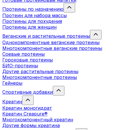
Готовые протеиновые напитки
Протеины по назначению
Протеин для набора массы
Протеины для похудения
Протеины для женщин
Веганские и растительные протеины
Однокомпонентные веганские протеины
Многокомпонентные веганские протеины
Соевые протеины
Гороховые протеины
БИО-протеины
Другие растительные протеины
Многокомпонентные протеины
Гейнеры
Спортивные добавки
Креатин
Креатин моногидрат
Креатин Creapure®
Многокомпонентный креатин
Другие формы креатина