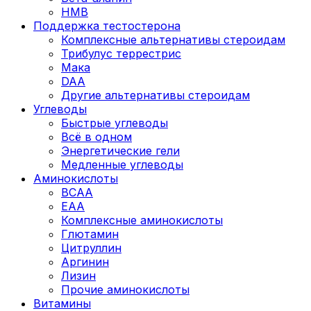
HMB
Поддержка тестостерона
Комплексные альтернативы стероидам
Трибулус террестрис
Мака
DAA
Другие альтернативы стероидам
Углеводы
Быстрые углеводы
Всё в одном
Энергетические гели
Медленные углеводы
Аминокислоты
BCAA
EAA
Комплексные аминокислоты
Глютамин
Цитруллин
Аргинин
Лизин
Прочие аминокислоты
Витамины