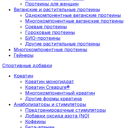
Протеины для женщин
Веганские и растительные протеины
Однокомпонентные веганские протеины
Многокомпонентные веганские протеины
Соевые протеины
Гороховые протеины
БИО-протеины
Другие растительные протеины
Многокомпонентные протеины
Гейнеры
Спортивные добавки
Креатин
Креатин моногидрат
Креатин Creapure®
Многокомпонентный креатин
Другие формы креатина
Анаболизаторы и стимуляторы
Предтренировочные стимуляторы
Добавки оксида азота (NO)
Кофеины
Бета-аланин