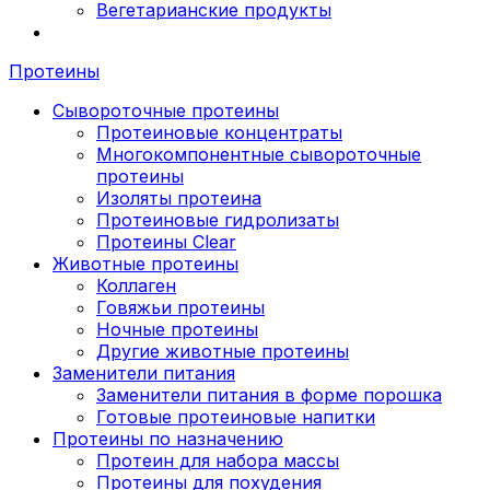
Вегетарианские продукты
Протеины
Сывороточные протеины
Протеиновые концентраты
Многокомпонентные сывороточные
протеины
Изоляты протеина
Протеиновые гидролизаты
Протеины Clear
Животные протеины
Коллаген
Говяжьи протеины
Ночные протеины
Другие животные протеины
Заменители питания
Заменители питания в форме порошка
Готовые протеиновые напитки
Протеины по назначению
Протеин для набора массы
Протеины для похудения