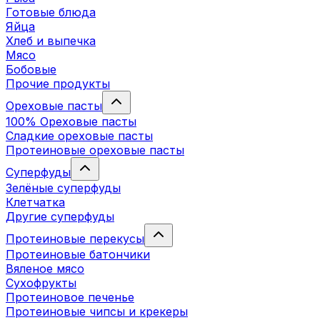
Готовые блюда
Яйца
Хлеб и выпечка
Мясо
Бобовые
Прочие продукты
Ореховые пасты
100% Ореховые пасты
Сладкие ореховые пасты
Протеиновые ореховые пасты
Суперфуды
Зелёные суперфуды
Клетчатка
Другие суперфуды
Протеиновые перекусы
Протеиновые батончики
Вяленое мясо
Сухофрукты
Протеиновое печенье
Протеиновые чипсы и крекеры