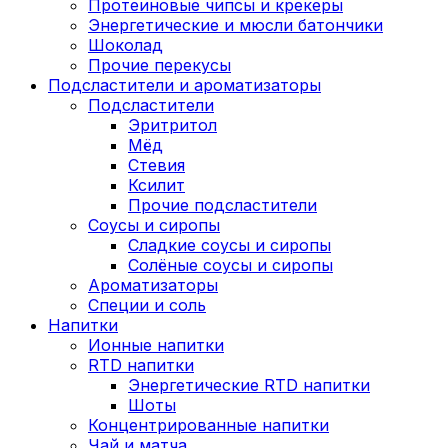
Протеиновые чипсы и крекеры
Энергетические и мюсли батончики
Шоколад
Прочие перекусы
Подсластители и ароматизаторы
Подсластители
Эритритол
Мёд
Стевия
Ксилит
Прочие подсластители
Соусы и сиропы
Сладкие соусы и сиропы
Солёные соусы и сиропы
Ароматизаторы
Специи и соль
Напитки
Ионные напитки
RTD напитки
Энергетические RTD напитки
Шоты
Концентрированные напитки
Чай и матча