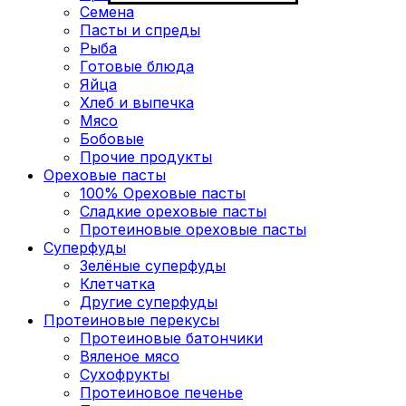
Семена
Пасты и спреды
Рыба
Готовые блюда
Яйца
Хлеб и выпечка
Мясо
Бобовые
Прочие продукты
Ореховые пасты
100% Ореховые пасты
Сладкие ореховые пасты
Протеиновые ореховые пасты
Суперфуды
Зелёные суперфуды
Клетчатка
Другие суперфуды
Протеиновые перекусы
Протеиновые батончики
Вяленое мясо
Сухофрукты
Протеиновое печенье