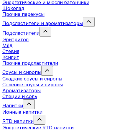
Энергетические и мюсли батончики
Шоколад
Прочие перекусы
Подсластители и ароматизаторы
Подсластители
Эритритол
Мёд
Стевия
Ксилит
Прочие подсластители
Соусы и сиропы
Сладкие соусы и сиропы
Солёные соусы и сиропы
Ароматизаторы
Специи и соль
Напитки
Ионные напитки
RTD напитки
Энергетические RTD напитки