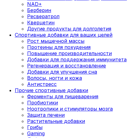
NAD+
Берберин
Ресвератрол
Кверцетин
Другие продукты для долголетия
Спортивные добавки для ваших целей
Рост мышечной массы
Протеины для похудения
Повышение производительности
Добавки для поддержания иммунитета
Регенерация и восстановление
Добавки для улучшения сна
Волосы, ногти и кожа
Антистресс
Прочие спортивные добавки
Ферменты для пищеварения
Пробиотики
Ноотропики и стимуляторы мозга
Защита печени
Растительные добавки
Грибы
Gaming