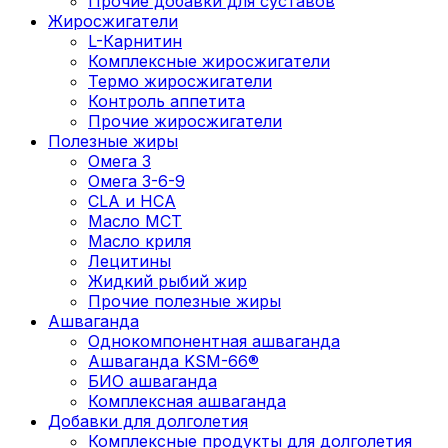
Прочие добавки для суставов
Жиросжигатели
L-Карнитин
Комплексные жиросжигатели
Термо жиросжигатели
Контроль аппетита
Прочие жиросжигатели
Полезные жиры
Омега 3
Омега 3-6-9
CLA и HCA
Масло МСТ
Масло криля
Лецитины
Жидкий рыбий жир
Прочие полезные жиры
Ашваганда
Однокомпонентная ашваганда
Ашваганда KSM-66®
БИО ашваганда
Комплексная ашваганда
Добавки для долголетия
Комплексные продукты для долголетия