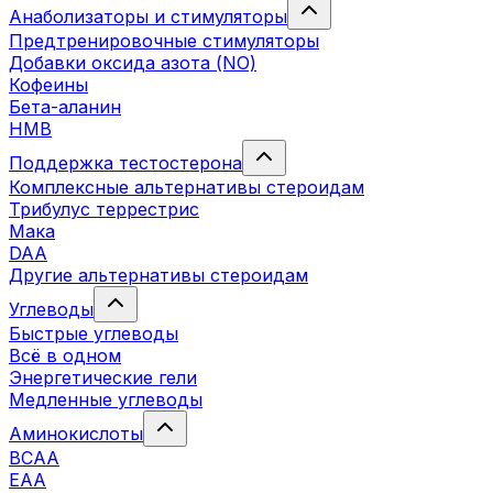
Анаболизаторы и стимуляторы
Предтренировочные стимуляторы
Добавки оксида азота (NO)
Кофеины
Бета-аланин
HMB
Поддержка тестостерона
Комплексные альтернативы стероидам
Трибулус террестрис
Мака
DAA
Другие альтернативы стероидам
Углеводы
Быстрые углеводы
Всё в одном
Энергетические гели
Медленные углеводы
Аминокислоты
BCAA
EAA