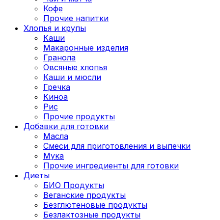
Кофе
Прочие напитки
Хлопья и крупы
Каши
Макаронные изделия
Гранола
Овсяные хлопья
Каши и мюсли
Гречка
Киноа
Рис
Прочие продукты
Добавки для готовки
Масла
Смеси для приготовления и выпечки
Мука
Прочие ингредиенты для готовки
Диеты
БИО Продукты
Веганские продукты
Безглютеновые продукты
Безлактозные продукты