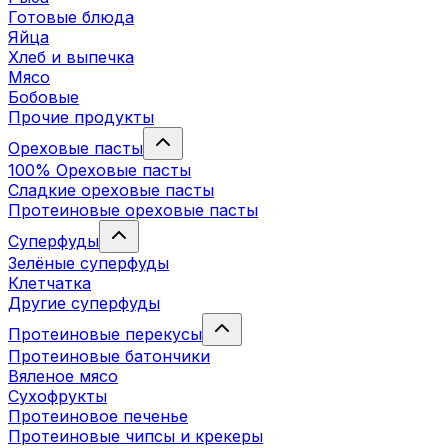
Готовые блюда
Яйца
Хлеб и выпечка
Мясо
Бобовые
Прочие продукты
Ореховые пасты
100% Ореховые пасты
Сладкие ореховые пасты
Протеиновые ореховые пасты
Суперфуды
Зелёные суперфуды
Клетчатка
Другие суперфуды
Протеиновые перекусы
Протеиновые батончики
Вяленое мясо
Сухофрукты
Протеиновое печенье
Протеиновые чипсы и крекеры