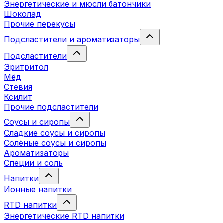
Энергетические и мюсли батончики
Шоколад
Прочие перекусы
Подсластители и ароматизаторы
Подсластители
Эритритол
Мёд
Стевия
Ксилит
Прочие подсластители
Соусы и сиропы
Сладкие соусы и сиропы
Солёные соусы и сиропы
Ароматизаторы
Специи и соль
Напитки
Ионные напитки
RTD напитки
Энергетические RTD напитки