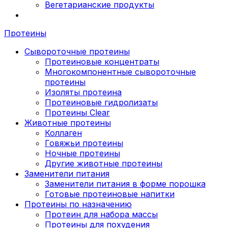
Вегетарианские продукты
Протеины
Сывороточные протеины
Протеиновые концентраты
Многокомпонентные сывороточные
протеины
Изоляты протеина
Протеиновые гидролизаты
Протеины Clear
Животные протеины
Коллаген
Говяжьи протеины
Ночные протеины
Другие животные протеины
Заменители питания
Заменители питания в форме порошка
Готовые протеиновые напитки
Протеины по назначению
Протеин для набора массы
Протеины для похудения