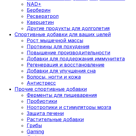
NAD+
Берберин
Ресвератрол
Кверцетин
Другие продукты для долголетия
Спортивные добавки для ваших целей
Рост мышечной массы
Протеины для похудения
Повышение производительности
Добавки для поддержания иммунитета
Регенерация и восстановление
Добавки для улучшения сна
Волосы, ногти и кожа
Антистресс
Прочие спортивные добавки
Ферменты для пищеварения
Пробиотики
Ноотропики и стимуляторы мозга
Защита печени
Растительные добавки
Грибы
Gaming