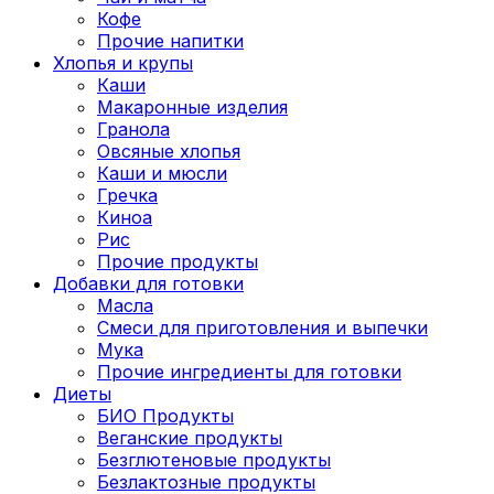
Кофе
Прочие напитки
Хлопья и крупы
Каши
Макаронные изделия
Гранола
Овсяные хлопья
Каши и мюсли
Гречка
Киноа
Рис
Прочие продукты
Добавки для готовки
Масла
Смеси для приготовления и выпечки
Мука
Прочие ингредиенты для готовки
Диеты
БИО Продукты
Веганские продукты
Безглютеновые продукты
Безлактозные продукты