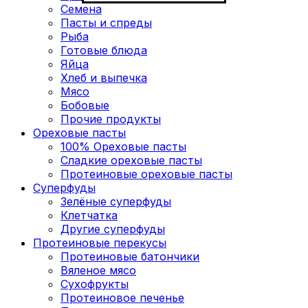
Семена
Пасты и спреды
Рыба
Готовые блюда
Яйца
Хлеб и выпечка
Мясо
Бобовые
Прочие продукты
Ореховые пасты
100% Ореховые пасты
Сладкие ореховые пасты
Протеиновые ореховые пасты
Суперфуды
Зелёные суперфуды
Клетчатка
Другие суперфуды
Протеиновые перекусы
Протеиновые батончики
Вяленое мясо
Сухофрукты
Протеиновое печенье