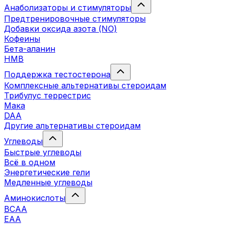
Анаболизаторы и стимуляторы
Предтренировочные стимуляторы
Добавки оксида азота (NO)
Кофеины
Бета-аланин
HMB
Поддержка тестостерона
Комплексные альтернативы стероидам
Трибулус террестрис
Мака
DAA
Другие альтернативы стероидам
Углеводы
Быстрые углеводы
Всё в одном
Энергетические гели
Медленные углеводы
Аминокислоты
BCAA
EAA