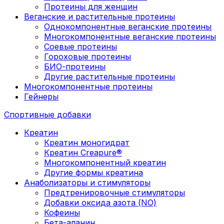
Протеины для женщин
Веганские и растительные протеины
Однокомпонентные веганские протеины
Многокомпонентные веганские протеины
Соевые протеины
Гороховые протеины
БИО-протеины
Другие растительные протеины
Многокомпонентные протеины
Гейнеры
Спортивные добавки
Креатин
Креатин моногидрат
Креатин Creapure®
Многокомпонентный креатин
Другие формы креатина
Анаболизаторы и стимуляторы
Предтренировочные стимуляторы
Добавки оксида азота (NO)
Кофеины
Бета-аланин