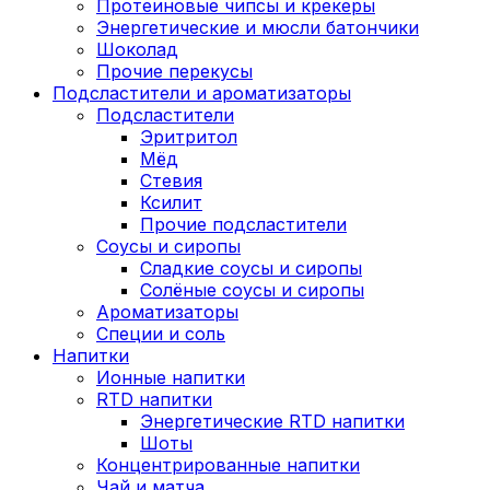
Протеиновые чипсы и крекеры
Энергетические и мюсли батончики
Шоколад
Прочие перекусы
Подсластители и ароматизаторы
Подсластители
Эритритол
Мёд
Стевия
Ксилит
Прочие подсластители
Соусы и сиропы
Сладкие соусы и сиропы
Солёные соусы и сиропы
Ароматизаторы
Специи и соль
Напитки
Ионные напитки
RTD напитки
Энергетические RTD напитки
Шоты
Концентрированные напитки
Чай и матча