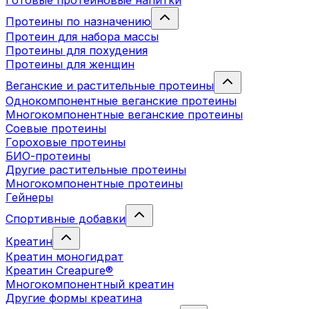
Готовые протеиновые напитки
Протеины по назначению
Протеин для набора массы
Протеины для похудения
Протеины для женщин
Веганские и растительные протеины
Однокомпонентные веганские протеины
Многокомпонентные веганские протеины
Соевые протеины
Гороховые протеины
БИО-протеины
Другие растительные протеины
Многокомпонентные протеины
Гейнеры
Спортивные добавки
Креатин
Креатин моногидрат
Креатин Creapure®
Многокомпонентный креатин
Другие формы креатина