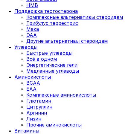
HMB
Поддержка тестостерона
Комплексные альтернативы стероидам
Трибулус террестрис
Мака
DAA
Другие альтернативы стероидам
Углеводы
Быстрые углеводы
Всё в одном
Энергетические гели
Медленные углеводы
Аминокислоты
BCAA
EAA
Комплексные аминокислоты
Глютамин
Цитруллин
Аргинин
Лизин
Прочие аминокислоты
Витамины