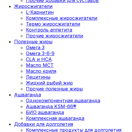
Прочие добавки для суставов
Жиросжигатели
L-Карнитин
Комплексные жиросжигатели
Термо жиросжигатели
Контроль аппетита
Прочие жиросжигатели
Полезные жиры
Омега 3
Омега 3-6-9
CLA и HCA
Масло МСТ
Масло криля
Лецитины
Жидкий рыбий жир
Прочие полезные жиры
Ашваганда
Однокомпонентная ашваганда
Ашваганда KSM-66®
БИО ашваганда
Комплексная ашваганда
Добавки для долголетия
Комплексные продукты для долголетия